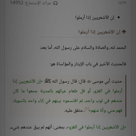
١٤٢٩
مرات الإستماع: 14952
إن الأشعريين إذا أرملوا
إن الأشعريين إذا أرملوا
الحمد لله، والصلاة والسلام على رسول الله، أما بعد:
فالحديث الأخير في باب الإيثار والمؤاساة هو:
حديث أبي موسى
قال: قال رسول الله ﷺ:
إن الأشعريين إذا

أرملوا في الغزو، أو قل طعام عيالهم بالمدينة جمعوا ما كان
عندهم في ثوب واحد، ثم اقتسموه بينهم في إناء واحد بالسوية،
[1]
فهم مني، وأنا منهم
، متفق عليه.
إن الأشعريين إذا أرملوا في الغزو
، بمعنى: أنهم لم يبقَ عندهم شيء،