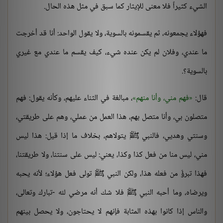
الشيء كثيراً فلا معنى للإيثار كما سبق في مثل هذه الحال.
فهؤلاء يجمعونه، ثم يقسمونه بالسوية، ولا يقول الواحد: أنا قد أخرجت
ما عندي، وفلان لم يكن عنده شيء، كيف يقسم ما عندي مع غيري
بالسوية؟.
قال:
فهم مني، وأنا منهم
، مبالغة في الثناء عليهم، وكأنه يقول: فهم
متصلون بي، وأنا متصل بهم، هذا العمل من عملي، وهم على طريقتي،
وسنتي وهديي، فالنبي ﷺ يتولاهم، بخلاف ما إذا قيل: هذا ليس
مني، ليس منا من فعل كذا وكذا، يعني: ليس على سنتنا، ولا طريقتنا،
فهذا تبرؤٌ من فعله هذا، ولكن النبي ﷺ تولى فعل هؤلاء؛ لأنه يحبه
ويرضاه، وما أحبه النبي ﷺ فلا شك أنه مرضي لله -تبارك وتعالى،
والناس إذا كانوا بهذه المثابة فإنهم لا يحتاجون، ولا يحصل بينهم