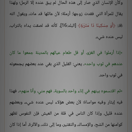
وكأن الإنسان الذي صار إلى هذه الحال لم يبق عنده إلا الرمل؛ ولهذا
يقال للمرأة التي فقدت زوجها: أرملة؛ لأن عائلها قد مات، ويقول الله
:
أَوْ مِسْكِينًا ذَا مَتْرَبَةٍ
[البلد:16]، كأنه قد لصقت يداه بالتراب،

ليس عنده شيء.
إذا أرملوا في الغزو، أو قل طعام عيالهم بالمدينة جمعوا ما كان
عندهم في ثوب واحد
، يعني: القليل الذي بقي عند بعضهم يجمعونه
في ثوب واحد.
ثم اقتسموه بينهم في إناء واحد بالسوية، فهم مني، وأنا منهم
، فهذا
فيه إيثار وفيه مواساة؛ لأن بعض هؤلاء ليس عنده شيء، وبعضهم
عنده قليل، وإذا كان الناس في قلة من العيش فإن النفوس تظهر
كوامنها من الشح، والإمساك، والتقتير، وما إلى ذلك، والأثرة، أما إذا كان