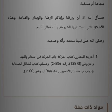
مجاعة أو مسغبة.
فنسأل الله
أن يرزقنا وإياكم الرضا، والإيثار، والقناعة، وهذه

الأخلاق التي دعت إليها الشريعة. والله تعالى أعلم.
وصلى الله على نبينا محمد، وآله وصحبه.
أخرجه البخاري، كتاب الشركة، باب الشركة في الطعام والنهد
والعروض (3/ 138)، رقم: (2486)، ومسلم، كتاب فضائل الصحابة
، باب من فضائل الأشعريين (4/ 1944)، رقم: (2500).

مواد ذات صلة