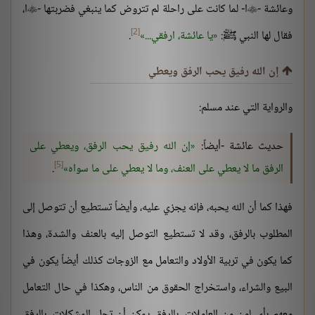
وعائشة -
ا- لما كانت على راحلة لم تتروض كما ينبغي فضربتها -
ا،


[2]
فقال لها النبي ﷺ:
يا عائشة، ارفقي...
.
إن الله رفيق يحب الرفق ويعطي
والرواية التي عند مسلم:
حديث عائشة -أيضاً:
إن الله رفيق يحب الرفق، ويعطي على
[5]
الرفق ما لا يعطي على العنف، وما لا يعطي على ما سواه
.
فهذا كما أن الله يحبه، فإنه يجزي عليه، وأيضاً تستطيع أن تتوصل إلى
المطلوب بالرفق، وقد لا تستطيع التوصل إليه بالعنف والشدة، وهذا
كما يكون في تربية الأولاد والتعامل مع الزوجات كذلك أيضاً يكون في
البيع والشراء، واستخراج الحقوق من الناس، وهكذا في حال التعامل
معهم بأي لون من العاملات، بالرفق يمكن أن تحل المشكلات، بالرفق