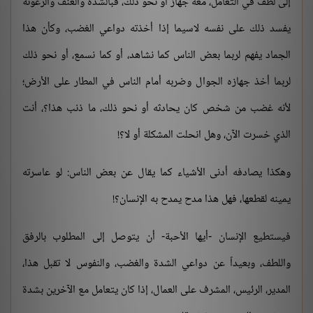
إلى لطف في التعامل، معه جهاز أو نحو ذلك، فبالشدة والعنف والرعونة
يفسد ذلك على نفسه لاسيما إذا أخذته دواعي الغضب، وكأن هذا
الجماد يفهم لربما بعض الناس كما نشاهد، أو كما نسمع، أو نحو ذلك
لربما أخذ جهازه الجوال وضربه أمام الناس في المطار على الأرض؛
لأنه غضب من شخص كان يحادثه أو نحو ذلك، ما ذنب هذا؟، أنت
الذي خسرت الآن، وهل انحلت المشكلة أو لا؟!
وهكذا يصادفه أدنى الأشياء كما يقال عن بعض الناس: لو عاسرته
يمينه لقطعها، فهل هذا مدح يمدح به الإنسان؟!
فيستطيع الإنسان -أيها الأحبة- أن يتوصل إلى المطلوب بالرفق
واللطف، وبعيداً عن دواعي الشدة والغضب، والنفوس لا تقبل هذا،
المدير، الرئيس، المشرف على العمال، إذا كان يتعامل مع الآخرين بشدة