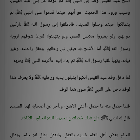
أشج عبد القيس وفد إلى النبي ﷺ مع قومه من بني عبد القيس،
وسبب ورود هذا الحديث: هو أنهم حينما قدموا على النبي ﷺ، لم
يتمالكوا حينما وصلوا المدينة، فانطلقوا إلى رسول الله ﷺ تاركين
دوابهم، ولم يغيروا ملابس السفر، ولم يتهيئوا؛ لفرط شوقهم لرؤية
رسول الله ﷺ، أما الأشج
فبقي في رحالهم، وعقل راحلته، وغير

ثيابه، وتهيأ للقيا رسول الله ﷺ، ثم جاء إليه، فأكرمه النبي ﷺ وقربه.
لما دخل وفد عبد القيس انكبوا يقبلون يديه ورجليه ﷺ ولا يُعرف هذا
لوفد دخل على النبي ﷺ سوى هذا الوفد.
فلما حصل منه ما حصل -أعني الأشج- وتأخر عن أصحابه لهذا السبب،
قال له النبي ﷺ:
إن فيك خصلتين يحبهما الله: الحلم، والأناة
.
الحلم بعض أهل العلم فسره بالعقل، والعقل يقال له: حلم، ويقال