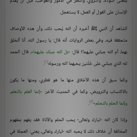
بمعنى التؤدة، والتروي، والنظر في الأمور والعواقب، قبل أن يُقدم
الإنسان على القول أو العمل، لا يستعجل.
الشاهد أن النبي ﷺ أخبره أن الله يُحب ذلك، وأن هذه الأوصاف
متحققة فيه، وفي بعض الروايات أنه قال: يا رسول الله، أنا أتخلق
بهما، أم الله جبلني عليهما؟ قال:
بل الله جبلك عليهما
، قال: الحمد
[1]
لله الذي جبلني على خَلّتين يحبهما الله ورسوله
.
وكما سبق أن هذه الأخلاق منها ما هو فطري، ومنها ما يكون
بالاكتساب والترويض، وكما في الحديث الآخر:
إنما العلم بالتعلم،
[2]
وإنما الحلم بالتحلم
.
وإذا كان الله -تبارك وتعالى- يحب الحلم والأناة فقد يفهم بمفهوم
المخالفة أن خلاف ذلك لا يحبه الله -تبارك وتعالى، يعني: العجلة في