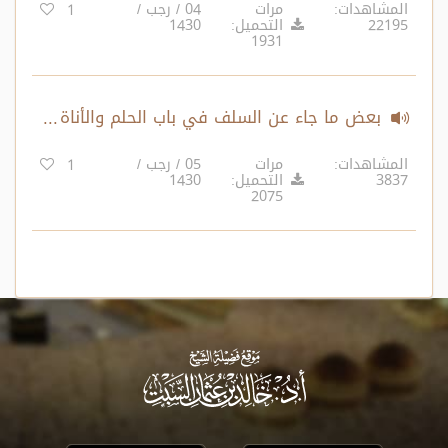
المشاهدات:
مرات
04 / رجب /
1
22195
التحميل:
1430
1931
بعض ما جاء عن السلف في باب الحلم والأناة
والرفق
المشاهدات:
مرات
05 / رجب /
1
3837
التحميل:
1430
2075