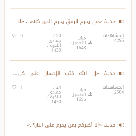
حديث «من يحرم الرفق يحرم الخير كله» ، «لا
تغضب» فردد مرارًا..
المشاهدات:
20 /
0
مرات
4296
جمادى
التحميل:
الآخرة /
1648
1430
حديث «إن الله كتب الإحسان على كل
شيء..» ، "ما خير رسول الله ﷺ بين أمرين.."
المشاهدات:
24 /
1
مرات
2504
جمادى
التحميل:
الآخرة /
1655
1430
حديث «ألا أخبركم بمن يحرم على النار؟..»