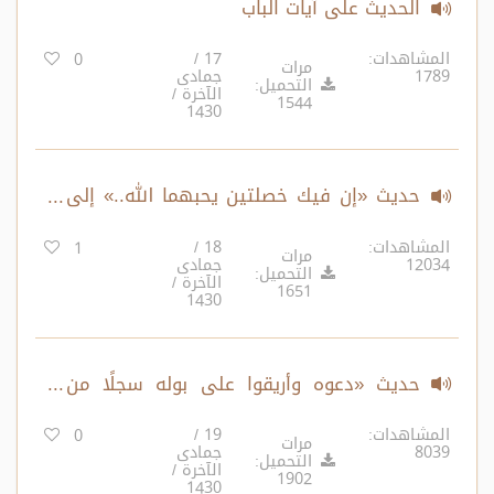
الحديث على آيات الباب
المشاهدات:
17 /
0
مرات
1789
جمادى
التحميل:
الآخرة /
1544
1430
حديث «إن فيك خصلتين يحبهما الله..» إلى
«إن الرفق لا يكون في شيء إلا زانه..»
المشاهدات:
18 /
1
مرات
12034
جمادى
التحميل:
الآخرة /
1651
1430
حديث «دعوه وأريقوا على بوله سجلًا من
ماء..» ، «يسروا ولا تعسروا..»
المشاهدات:
19 /
0
مرات
8039
جمادى
التحميل:
الآخرة /
1902
1430