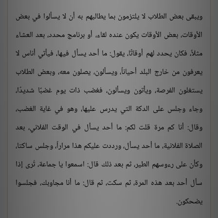
ويبقى بعض الطلاب لا يلتزمون بما يطالبهم به أن لا يسألوا في بعض
الأوقات، بعض الأوقات يكون عنده لقاء، أو برنامج محدد، بعد العشاء
مثلاً، فكان يحدد لهم أوقاتًا، يقول: ما أحد يسأل فيها، فيأتي أناس لا
يعرفون من خارج البلد أحياناً، ويسألون، يصلون معه، وبعض الطلاب
يستغلون الفرصة، ويأتون ويسألون، فغضب ذات يوم غضبًا شديدًا،
وجاء وجلس على الدكة التي يدرس عليها، وهو في غاية الغضب،
وقال: أنا كم مرة قلت لكم: ما أحد يسأل في الوقت الفلاني، بعد
الصلاة الفلانية، ما أحد يسأل، ورددت عليكم هذا مراراً، وجلس ساكتا،
وكأن على رءوسهم الطير، ثم بعد ذلك قال: اسمعوا يا جماعة، تُرى إذا
سأل أحد بعد هذه المرة، ثم سكت، ثم قال: ما أنا مجاوبك، فجلسوا
يضحكون.