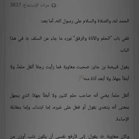
مرات الإستماع: 3837
الحمد لله، والصلاة والسلام على رسول الله، أما بعد:
ففي باب "الحلم والأناة والرفق" نورد ما جاء عن السلف
في هذا

الباب.
يقول قبيصة بن جابر: صحبت معاوية فما رأيت رجلاً أثقل حلماً، ولا
[1]
أبطأ جهلاً، ولا أبعد أناة منه
.
أثقل حلماً: يعني أنه صاحب حلم كثير، ولا أبطأ جهلاً: الذي يجهل
بمعنى أنه يتعدى بقول أو فعل على غيره، إما ابتداء، وإما بمقابلة
الإساءة.
وكان معاوية
يقول: إني لأرفع نفسي أن يكون ذنب أوزن من
