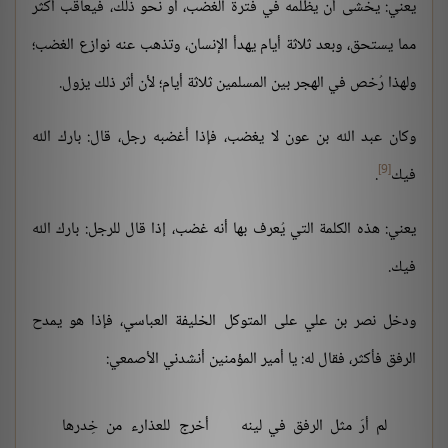
يعني: يخشى أن يظلمه في فترة الغضب، أو نحو ذلك، فيعاقب أكثر
مما يستحق، وبعد ثلاثة أيام يهدأ الإنسان، وتذهب عنه نوازع الغضب؛
ولهذا رُخص في الهجر بين المسلمين ثلاثة أيام؛ لأن أثر ذلك يزول.
وكان عبد الله بن عون لا يغضب، فإذا أغضبه رجل، قال: بارك الله
[9]
فيك
.
يعني: هذه الكلمة التي يُعرف بها أنه غضب، إذا قال للرجل: بارك الله
فيك.
ودخل نصر بن علي على المتوكل الخليفة العباسي، فإذا هو يمدح
الرفق فأكثر، فقال له: يا أمير المؤمنين أنشدني الأصمعي:
لم أرَ مثل الرفق في لينه
أخرج للعذارء من خِدرها