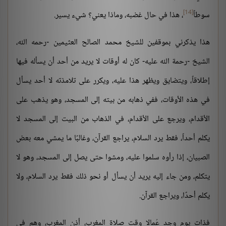
[14]
سوطاً
، هذا في حال غضبه، وماذا يعني؟ شيء يسير.
هذا يذكرني بموقفين للشيخ محمد الصالح العثيمين -رحمه الله،
الشيخ -رحمة الله عليه- كان له أوقات لا يريد من أحد أن يسأله فيها
إطلاقاً، ويتضايق ويظهر هذا عليه، ويكرر على تلامذته لا أحد يسأل
في هذه الأوقات، ففي ذهابه من بيته إلى المسجد، وهو يذهب على
الأقدام، ويرجع على الأقدام، في الذهاب من البيت إلى المسجد لا
يكلم أحداً، فقط يرد السلام، يراجع القرآن، وغالبًا ما يمشي معه بعض
الصبيان، إذا رأوه سلموا عليه، ومشوا حتى يصل إلى المسجد، وهو لا
يتكلم، ومن جاء إليه يريد أن يسأل أو نحو ذلك فقط يرد السلام، ولا
يكلم أحدًا، ويراجع القرآن.
فذات يوم وجد عُمالا وقت صلاة المغرب، أذن المغرب، وهم في