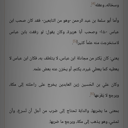
[4]
وسخائه، وعقله
.
وأما أبو سلمة بن عبد الرحمن -وهو من التابعين- فقد كان صحب ابن
عباس -
ا- وصحب أبا هريرة، وكان يقول: لو رفقت بابن عباس

[5]
لاستخرجت منه علماً كثيراً
.
يعني: كان يُكثر من مجادلة ابن عباس، لا يتلطف به، فكان ابن عباس لا
يعطيه كما يعطي غيره، يكتم، أو يخزن عنه بعض علمه.
وكان علي بن الحُسين زين العابدين يخرج على راحلته إلى مكة،
[6]
ويرجع لا يَقْرَعها
.
بمعنى ما يضربها، والدابة تحتاج إلى ضرب من أجل أن تُسرع، وأن
تمشي، وهو يذهب إلى مكة، ويرجع ما ضربها.