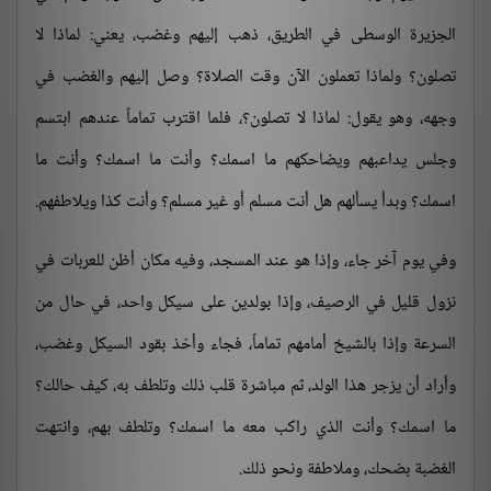
الجزيرة الوسطى في الطريق، ذهب إليهم وغضب، يعني: لماذا لا
تصلون؟ ولماذا تعملون الآن وقت الصلاة؟ وصل إليهم والغضب في
وجهه، وهو يقول: لماذا لا تصلون؟، فلما اقترب تماماً عندهم ابتسم
وجلس يداعبهم ويضاحكهم ما اسمك؟ وأنت ما اسمك؟ وأنت ما
اسمك؟ وبدأ يسألهم هل أنت مسلم أو غير مسلم؟ وأنت كذا ويلاطفهم.
وفي يوم آخر جاء، وإذا هو عند المسجد، وفيه مكان أظن للعربات في
نزول قليل في الرصيف، وإذا بولدين على سيكل واحد، في حال من
السرعة وإذا بالشيخ أمامهم تماماً، فجاء وأخذ بقود السيكل وغضب،
وأراد أن يزجر هذا الولد، ثم مباشرة قلب ذلك وتلطف به، كيف حالك؟
ما اسمك؟ وأنت الذي راكب معه ما اسمك؟ وتلطف بهم، وانتهت
الغضبة بضحك، وملاطفة ونحو ذلك.