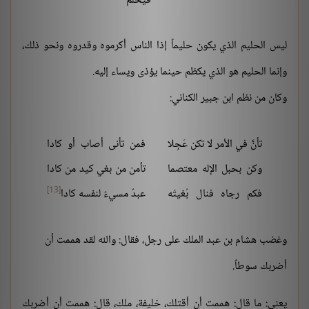
فيحلُمُ
ليس الحليم الذي يكون حليماً إذا الناس أكرموه وقدروه ونحو ذلك،
وإنما الحليم هو الذي يكظم حينما يؤذى ويساء إليه.
وكان من نظم ابن جبير الكناني:
تأنَّ في الأمر لا تكن عَجِلا
فمن تأنى أصاب أو كادا
وكن بحبل الإله معتصما
تأمن من بغي كيد من كادا
[13]
فكم رجاه فنال بُغيتَه
عبدٌ مسيءٌ لنفسه كادا
وغضب هشام بن عبد الملك على رجل، فقال: والله لقد هممت أن
أضربك سوطاً.
يعني: ما قال: هممت أن أقتلك، خليفة، ملك، قال: هممت أن أضربك