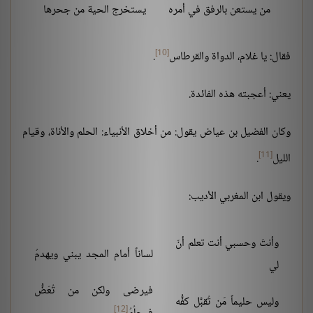
من يستعن بالرفق في أمره
يستخرج الحية من جحرها
[10]
فقال: يا غلام، الدواة والقرطاس
.
يعني: أعجبته هذه الفائدة.
وكان الفضيل بن عياض يقول: من أخلاق الأنبياء: الحلم والأناة، وقيام
[11]
الليل
.
ويقول ابن المغربي الأديب:
وأنتَ وحسبي أنت تعلم أنّ
لساناً أمام المجد يبني ويهدمُ
لي
فيرضى ولكن من تُعَضُّ
وليس حليماً مَن تُقبَّل كفُّه
[12]