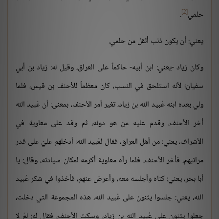
[2]
حلمي
.
يعني: أن يكون ذنب أثقل من حلمي.
وكان زياد -يعني: ابن أبيه- حاكماً على العراق، وقيل له: زياد بن أبي
سفيان؛ لأنه استلحق في النسب، كان معظماً للأحنف بن قيس، فلما
ولي بعده ابنه عُبيد الله بن زياد، تغير أمر الأحنف، بمعنى: أن عُبيد الله
أخر الأحنف، وقدم عليه من هو دونه، ثم وفد على معاوية في
الأشراف، يعني: من أهل العراق، فقال لعُبيد الله: أدخلهم عليّ على قدر
مراتبهم، فأخر الأحنف، فلما رآه معاوية أكرمه لمكان سيادته، وقال: يا
أبا بحر، يعني: كناه وأجلسه معه، وأعرض عنهم، فأخذوا في شكر عُبيد
الله، يعني: جلسوا يثنون على عُبيد الله، هذه المجموعة التي دخلت،
جعلوا يثنون على عُبيد الله بن زياد، وسكت الأحنف، فقال له: لمَ لا