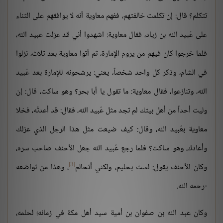
تتكلم؟ قال: إن تكلمت خالفتهم، ففهم معاوية أنه لا يوافقهم على الثناء
على عُبيد الله بن زياد، فقال معاوية: اشهدوا أني قد عزلت عبيد الله،
فلما خرجوا كان فيهم من يروم الإمارة، ثم أتوا معاوية بعد ثلاث، نزلوا
في الشام، وذكر كل واحد شخصاً، يعني: يرشحونه للإمارة بعد عُبيد
الله، وتنازعوا، فقال معاوية: ما تقول يا أبا بحر؟ وهو ساكت، قال: إن
وليت أحداً من أهل بيتك لم تجد مثل عُبيد الله، فقال: قد أعدتُه، فخلا
معاوية بعُبيد الله، وقال: كيف ضيعت مثل هذا الرجل الذي عزلك
وأعادك، وهو ساكت؟ فلما رجع عُبيد الله جعل الأحنف صاحب سره،
[3]
وكان الأحنف يقول: لست بحليم، ولكني أتحالم
، وهذا من تواضعه
-رحمه الله.
وكان عبد الله بن صفوان بن أمية سيد أهل مكة في زمانه؛ لحلمه،