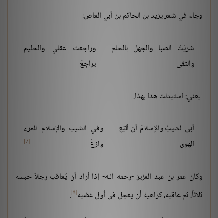
وجاء في شعر يزيد بن الحاكم بن أبي العاص:
شريْتُ الصبا والجهل بالحلم
وراجعت عقلي والحليم
والتقى
يراجِعُ
يعني: استبدلت هذا بهذا.
أبى الشيبُ والإسلامُ أن أتْبَع
وفي الشيب والإسلام للمرء
[7]
الهوى
وازعُ
وكان عمر بن عبد العزيز -رحمه الله- إذا أراد أن يُعاقب رجلاً حبسه
[8]
ثلاثاً، ثم عاقبه، كراهية أن يعجل في أول غضبه
.