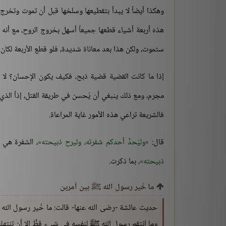
وهكذا أيضاً لا يبدأ بتقطيعها وسلخها قبل أن تموت وتخرج 
هذه أربعة أشياء قطعها جميعاً أسهل بخروج الروح، مع أنه ي
ستموت، ولكن هذا بعد معاناة شديدة، فلو قطع الأربعة لكان
إذا ما كانت القضية قضية ذبح، فكيف يكون الإحسان؟ لا ش
مجرم، ومع ذلك ينبغي أن يُحسن في طريقة القتل، إذاً الذي 
فالشريعة تراعي هذه الأمور غاية المراعاة.
قال:
وليُحدَّ أحدكم شفرته، وليرح ذبيحته
، الشفرة هي ا
ذبيحته
، بما ذكرت.
ما خُير رسول الله ﷺ بين أمرين
حديث عائشة -رضى الله عنها- قالت: ما خُير رسول الله ﷺ ب
وما انتقم رسول الله ﷺ لنفسه في شيء قطُّ إلا أن تنتهك 