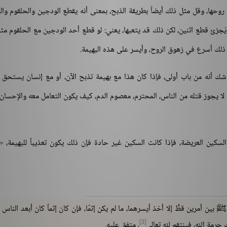
روحها، وقل مثل ذلك أيضاً بطريقة الذبح، بمعنى أنه يقطع الودجين والحلقوم وال
ُجزئ قطع اثنين، لكن ذلك قد يتعبها، يعني: لو قطع أحد الودجين مع الحلقوم مثل
 ذلك أسرع في زهوق الروح، وأيسر على هذه البهيمة.
ك أنه من باب أولى، فإذا كان هذا مع بهيمة تذبح الآن، أو مع إنسان يستحق ا
لا يجوز قتله من الناس، المحترم، معصوم الدم، كيف يكون التعامل معه والإحسان 
لسكين العريضة، فإذا كانت السكين غير حادة فإن ذلك يكون تعذيباً للبهيمة،
ين أمرين قطُّ إلا أخذ أيسرهما، ما لم يكن إثمًا، فإن كان إثماً كان أبعد الناس م
[3]
حرمة الله، فينتقم لله تعالى
، متفق عليه.