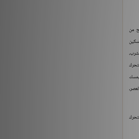
شروح الكتب
186196
بح من
لسكين
لشرب،
لتحرك
 يمسك
لعصر،
تحرك