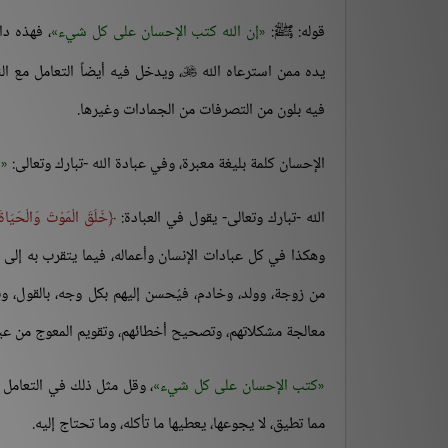
قوله: ﷺ:
إن الله كتب الإحسان على كل شيء
، فهذه د
يده ممن استرعاه الله
، ويدخل فيه أيضاً التعامل مع ال

فيه بلون من التصرفات من الجمادات وغيرها.
الإحسان كلمة بليغة معبرة، وفي عبادة الله -تبارك وتعالى:
ا
الله -تبارك وتعالى- يقول في العبادة:
خَلَقَ الْمَوْتَ وَالْحَيَاةَ ل
وهكذا في كل عبادات الإنسان وأعماله، فيما يتقرب به إلى
من زوجة، وولد، وخادم، فيُحسن إليهم بكل وجه، بالقول، وب
معالجة مشكلاتهم، وتصحيح أخطائهم، وتقويم المعوج من عيو
كتب الإحسان على كل شيء
، وقل مثل ذلك في التعامل مع
مما تطيق، لا يجوعها، يعطيها ما تأكله، وما تحتاج إليه.