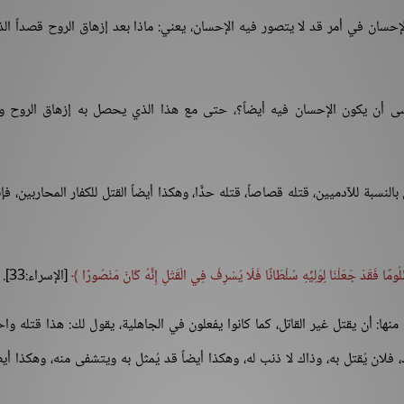
حسان في أمر قد لا يتصور فيه الإحسان، يعني: ماذا بعد إزهاق الروح قصداً ال
سى أن يكون الإحسان فيه أيضاً؟، حتى مع هذا الذي يحصل به إزهاق الروح و
لنسبة للآدميين، قتله قصاصاً، قتله حدًّا، وهكذا أيضاً القتل للكفار المحاربين، فإن
ُومًا فَقَدْ جَعَلْنَا لِوَلِيِّهِ سُلْطَانًا فَلَا يُسْرِفْ فِي الْقَتْلِ إِنَّهُ كَانَ مَنْصُورًا
[الإسراء:33].
ا: أن يقتل غير القاتل، كما كانوا يفعلون في الجاهلية، يقول لك: هذا قتله وا
، فلان يُقتل به، وذاك لا ذنب له، وهكذا أيضاً قد يُمثل به ويتشفى منه، وهكذا أيض