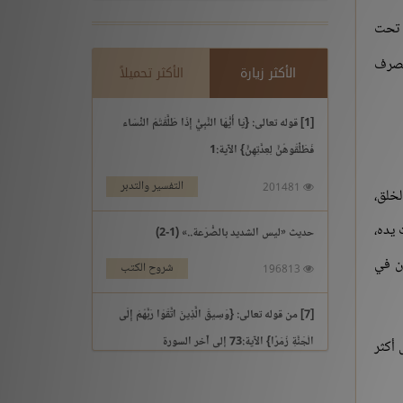
ن تحت
يتصرف
الأكثر زيارة
الأكثر تحميلاً
[1] قوله تعالى: {يَا أَيُّهَا النَّبِيُّ إِذَا طَلَّقْتُمُ النِّسَاء
فَطَلِّقُوهُنَّ لِعِدَّتِهِنَّ} الآية:1
التفسير والتدبر
201481
الخلق،
 يده،
حديث «ليس الشديد بالصُّرَعة..» (1-2)
ان في
شروح الكتب
196813
[7] من قوله تعالى: {وَسِيقَ الَّذِينَ اتَّقَوْا رَبَّهُمْ إِلَى
الْجَنَّةِ زُمَرًا} الآية:73 إلى آخر السورة
 أكثر
التفسير والتدبر
195969