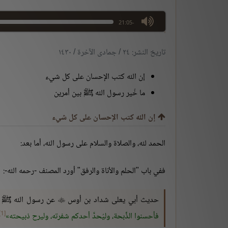
max volume
-21:05
تاريخ النشر: ٢٤ / جمادى الآخرة / ١٤٣٠
إن الله كتب الإحسان على كل شيء
ما خُير رسول الله ﷺ بين أمرين
إن الله كتب الإحسان على كل شيء
الحمد لله، والصلاة والسلام على رسول الله، أما بعد:
ففي باب "الحلم والأناة والرفق" أورد المصنف -رحمه الله-:
حديث أبي يعلى شداد بن أوس
عن رسول الله ﷺ 

[1]
فأحسنوا الذِّبحة، وليُحدَّ أحدكم شفرته، وليرح ذبيحته