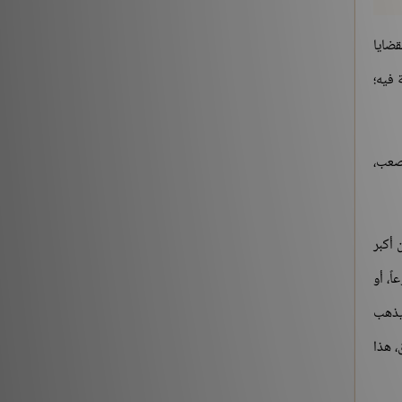
قضايا
 فيه؛
وصعب،
 أكبر
ً، أو
 يذهب
، هذا