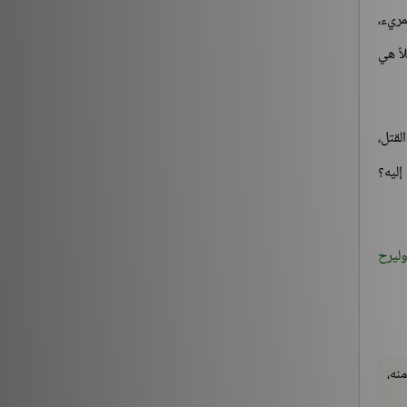
مريء،
اً هي
لقتل،
إليه؟
وليرح
نه،