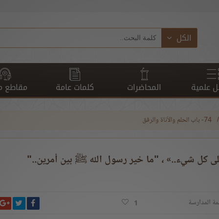
الكل
 علمية
المحاضرات
كلمات عامة
مقاطع م
74- باب الحلم والأناة والرفق
ى كل شيء..» ، "ما خير رسول الله ﷺ بين أمرين.."
انشر ت
شارك على ف
ش
مة المدارسة
1