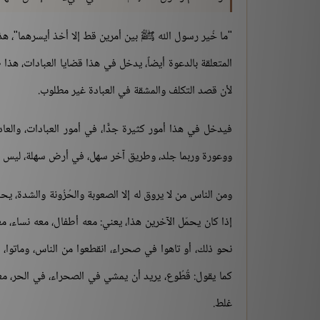
"ما خُير رسول الله ﷺ بين أمرين قط إلا أخذ أيسرهما"، هذا أ
المتعلقة بالدعوة أيضاً، يدخل في هذا قضايا العبادات، هذا 
لأن قصد التكلف والمشقة في العبادة غير مطلوب.
فيدخل في هذا أمور كثيرة جدًّا، في أمور العبادات، والع
ووعورة وربما جلد، وطريق آخر سهل، في أرض سهلة، ليس فيه 
ومن الناس من لا يروق له إلا الصعوبة والحُزُونة والشدة، 
إذا كان يحمّل الآخرين هذا، يعني: معه أطفال، معه نساء، مع
نحو ذلك، أو تاهوا في صحراء، انقطعوا من الناس، وماتوا،
كما يقول: قُطُوع، يريد أن يمشي في الصحراء، في الحر، م
غلط.