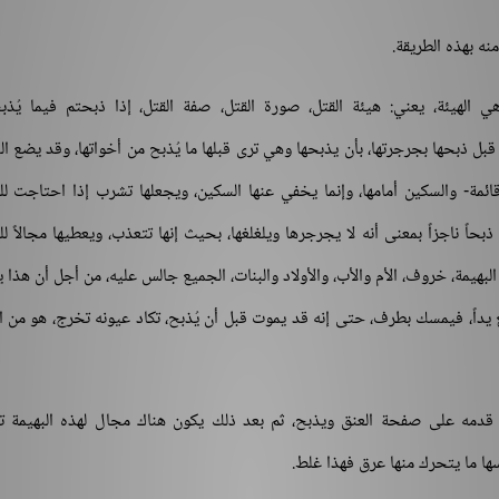
نه بهذه الطريقة.
سر هي الهيئة، يعني: هيئة القتل، صورة القتل، صفة القتل، إذا ذبحتم فيما يُذ
ة قبل ذبحها بجرجرتها، بأن يذبحها وهي ترى قبلها ما يُذبح من أخواتها، وقد يضع ا
ائمة- والسكين أمامها، وإنما يخفي عنها السكين، ويجعلها تشرب إذا احتاجت ل
ذبحاً ناجزاً بمعنى أنه لا يجرجرها ويلغلغها، بحيث إنها تتعذب، ويعطيها مجالاً ل
لبهيمة، خروف، الأم والأب، والأولاد والبنات، الجميع جالس عليه، من أجل أن هذا
 يداً، فيمسك بطرف، حتى إنه قد يموت قبل أن يُذبح، تكاد عيونه تخرج، هو من ا
مه على صفحة العنق ويذبح، ثم بعد ذلك يكون هناك مجال لهذه البهيمة ت
سها ما يتحرك منها عرق فهذا غلط.