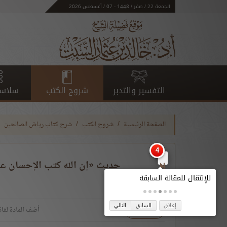
الجمعة 22 / صفر / 1448 - 07 / أغسطس 2026
التفسير والتدبر
شروح الكتب
سلاسل
الصفحة الرئيسية
شروح الكتب
شرح كتاب رياض الصالحين
حديث «إن الله كتب الإحسان عل
إغلاق
السابق
التالي
تحميل
أضف المادة لقائ