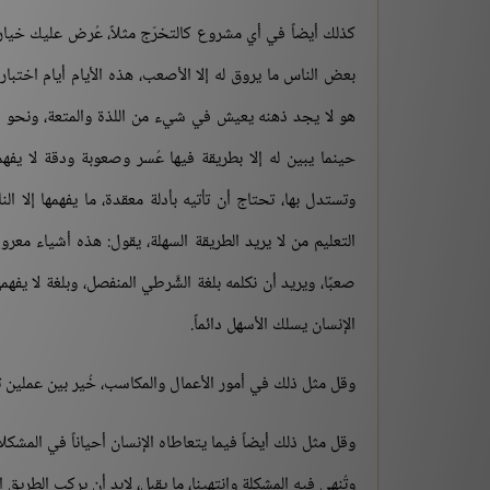
كذلك أيضاً في أي مشروع كالتخرّج مثلاً، عُرض عليك خيارا
بعض الناس ما يروق له إلا الأصعب، هذه الأيام أيام اختبا
هو لا يجد ذهنه يعيش في شيء من اللذة والمتعة، ونحو ذلك
حينما يبين له إلا بطريقة فيها عُسر وصعوبة ودقة لا يفه
وتستدل بها، تحتاج أن تأتيه بأدلة معقدة، ما يفهمها إلا ا
التعليم من لا يريد الطريقة السهلة، يقول: هذه أشياء معروفة
صعبًا، ويريد أن نكلمه بلغة الشَّرطي المنفصل، وبلغة لا يف
الإنسان يسلك الأسهل دائماً.
وقل مثل ذلك في أمور الأعمال والمكاسب، خُير بين عملين تري
وقل مثل ذلك أيضاً فيما يتعاطاه الإنسان أحياناً في المشك
وتُنهى فيه المشكلة وانتهينا، ما يقبل، لابد أن يركب الطري