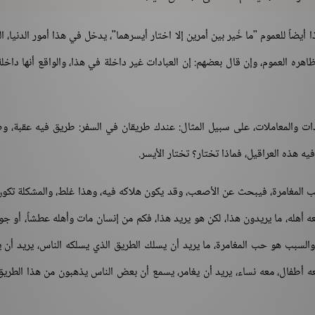
يضاً للعموم "ما خُير بين أمرين إلا اختار أيسرهما"، يدخل في هذا أمور الدنيا، ال
ظاهره العموم، وإن قال بعضهم: إن العبادات غير داخلة في هذا، والواقع أنها داخلة
ادات والمعاملات، على سبيل المثال: عندك طريقان في السفر: طريق فيه عقبة، 
هذه العراقيل، فماذا تختار؟ تختار الأيسر.
يحب المغامرة، فيبحث عن الأصعب، وقد يكون هلاكه فيه، وهذا غلط، والمشكلة تكون
ه أهله، ما يريدون هذا، لكن هو يريد هذا، فكم من إنسان مات وأهله عطشاً، أو جوعا
 والسبب هو حب المغامرة، ما يريد أن يسلك الطريق الذي يسلكه الناس، يريد أن
عه أطفال، معه نساء، يريد أن يغامر، يسمع أن بعض الناس يذهبون من هذا الطريق