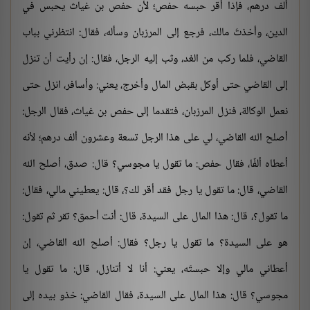
ألف درهم، فإذا أقر حبسه حفص؛ لأن حفص بن غياث يحبس في
الدين، وأخذتَ مالك، فرجع إلى المرزبان وسأله، فقال: انتظرني بباب
القاضي، فلما ركب من الغد، وثب إليه الرجل، فقال: إن رأيت أن تنزل
إلى القاضي حتى أوكل بقبض المال وأخرج، يعني: وأسافر، انزل حتى
نعمل الوكالة، فنزل المرزبان، فتقدما إلى حفص بن غياث، فقال الرجل:
أصلح الله القاضي، لي على هذا الرجل تسعة وعشرون ألف درهم؛ لأنه
أعطاه ألفًا، فقال حفص: ما تقول يا مجوسي؟ قال: صدق، أصلح الله
القاضي، قال: ما تقول يا رجل فقد أقر لك؟، قال: يعطيني مالي، فقال:
ما تقول؟، قال: هذا المال على السيدة، قال: أنت أحمق؟ تقر ثم تقول:
هو على السيدة؟ ما تقول يا رجل؟ فقال: أصلح الله القاضي، إن
أعطاني مالي وإلا حبستَه، يعني: أنا لا أتنازل، قال: ما تقول يا
مجوسي؟ قال: هذا المال على السيدة، فقال القاضي: خذو بيده إلى