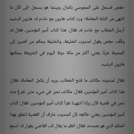
حفص فسجل على المجوسي بالمال، وبينما هو يسجل -إلى الآن ما
انتهى من كتابة المعاملة- ورد كتاب هارون مع خادم له، هارون الرشيد
أرسل الخطاب مع خادم له، فقال: هذا كتاب أمير المؤمنين، فقال له:
وقِّفْ، حفص يقول لمندوب الخليفة، والخليفة يحكم من الصين إلى
المحيط غربًا، يعني: أكثر من مائة دولة اليوم في الخريطة يحكمها
هارون الرشيد.
فقال لمندوبه: مكانك، ما فتح الخطاب، يريد أن يكمل المعاملة، فقال:
هذا كتاب أمير المؤمنين، فقال: مكانك، نحن في شيء حتى نفرغ منه،
نحن في قضية الآن، وإذا انتهينا نقرأ كتاب أمير المؤمنين، فقال: كتاب
أمير المؤمنين، يعني: طالعِه؛ لأن المندوب عارف أن القضية تتعلق بهذا
الحكم الذي هو بصدده، فقال: انظر ما يقال لك، القاضي يقول له: اسمع