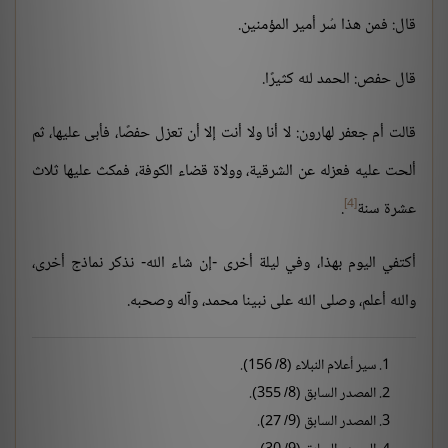
قال: فمن هذا سُر أمير المؤمنين.
قال حفص: الحمد لله كثيرًا.
قالت أم جعفر لهارون: لا أنا ولا أنت إلا أن تعزل حفصًا، فأبى عليها، ثم
ألحت عليه فعزله عن الشرقية، وولاة قضاء الكوفة، فمكث عليها ثلاث
[4]
عشرة سنة
.
أكتفي اليوم بهذا، وفي ليلة أخرى -إن شاء الله- نذكر نماذج أخرى،
والله أعلم، وصلى الله على نبينا محمد، وآله وصحبه.
سير أعلام النبلاء (8/ 156).
المصدر السابق (8/ 355).
المصدر السابق (9/ 27).