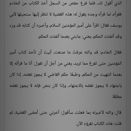
الذي أقول لك، فلما فرغ حفص من السجل أخذ الكتاب من الخادم
فقرأه، لما قرأه وجده يقول له: هذه القضية لا تنظر إليها سنحيلها لأبي
يوسف، فقال: اقرَأ على أمير المؤمنين السلام، وأخبره أن كتابه قد ورد
وقد أنفذت الحكم، يعني: جاءني بعدما أنفذت الحكم.
فقال الخادم: قد والله عرفتُ ما صنعت، أبيتَ أن تأخذ كتاب أمير
المؤمنين حتى تفرغ مما تريد، يعني من أجل أن تقول: أنا ما قرأته إلا
بعدما انتهيت من الحكم، وطبعًا حكم القاضي لا يجوز نقضه، إذا كان
باجتهاد لا يجوز نقضه بالاجتهاد، وإذا كان بنص فإنه لا يجوز نقضه
مطلقًا.
قال: والله لأخبرنه بما فعلت، سأقول: أخرني حتى أمضى القضية، ثم
قلت: هات الكتاب نقرؤه الآن.