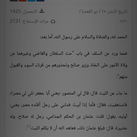
تاريخ النشر: ٢٨ / ذو القعدة /
التحميل: 1425
١٤٣٠
مرات الإستماع: 2131
الحمد لله، والصلاة والسلام على رسول الله، أما بعد:
فمما ورد عن السلف في باب "حث السلطان والقاضي وغيرهما من
ولاة الأمور على اتخاذ وزير صالح وتحذيرهم من قرناء السوء والقبول
منهم":
ما جاء عن الليث قال: قال لي المنصور -يعني أبا جعفر: تلي لي مصر؟،
فاستعفيت، فقال: فأما إذا أبيتَ فدلني على رجل أقلده مصر، يعني:
أوليه، يقول: قلت: عثمان بن الحكم الجذامي، رجل له صلاح، وله
[1]
عشيرة، قال: فبلغ عثمانَ ذلك، فعاهد الله أن لا يكلم الليث
.