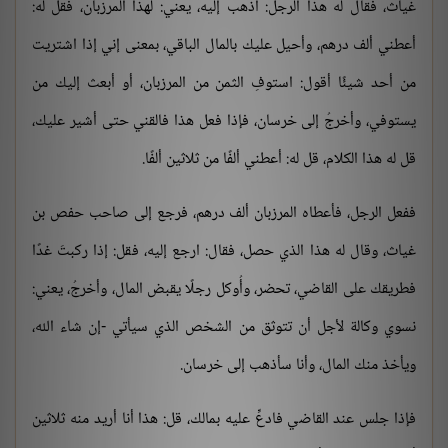
غياث، فقال له هذا الرجل: اذهب إليه، يعني: لهذا المرزبان، فقل له:
أعطني ألف درهم، وأحيل عليك بالمال الباقي، بمعنى إني إذا اشتريت
من أحد شيئًا أقول: استوفِ الثمن من المرزبان، أو أبعث إليك من
يستوفي، وأخرجُ إلى خرسان، فإذا فعل هذا فالقني حتى أشير عليك،
قل له هذا الكلام، قل له: أعطني ألفًا من ثلاثين ألفًا.
ففعل الرجل، فأعطاه المرزبان ألف درهم، فرجع إلى صاحب حفص بن
غياث، وقال له هذا الذي حصل، فقال: ارجع إليه، فقل: إذا ركبتَ غدًا
فطريقك على القاضي، تحضر، وأُوكل رجلًا يقبض المال، وأخرجُ، يعني:
نسوي وكالة لأجل أن تتوثق من الشخص الذي سيأتي -إن شاء الله،
ويأخذ منك المال، وأنا سأذهب إلى خرسان.
فإذا جلس عند القاضي فادعِّ عليه بمالك، قل: هذا أنا أريد منه ثلاثين