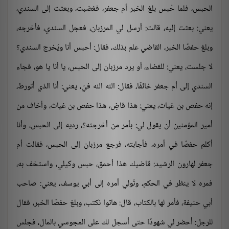
الحبس، فلما حُبس بلغ الخبر أم جعفر، فغضبت، وبعثت إلى السندي،
يعني: بعثت إليه، قالت: أرسل لي المرزبان، فعجل السندي، فأخرجه،
وبلغ حفصًا الخبر، القاضي علم بذلك، فقال: أحبس أنا ويُخرج السندي؟
لا جلست، يعني: للقضاء، أو يرد مرزبان إلى الحبس، يا أنا يا هو، فجاء
السندي إلى أم جعفر خائفًا، فقال: الله الله فيّ، يعني: أنا الذي أتورط،
إنه حفص بن غياث، يعني: هذا قاضٍ، هذا حفص بن غياث، وأخاف من
أمير المؤمنين أن يقول لي: بأمر من أخرجته؟، رديه إلى الحبس، وأنا
أكلم حفصًا في أمره، فأجابته، فرجع مرزبان إلى الحبس، فقالت أم
جعفر لهارون الرشيد: قاضيك هذا أحمق، حبس وكيلي، واستخف به،
فمره لا ينظر في الحكم، وتُولي أمره إلى أبي يوسف، يعني: صاحب
أبي حنيفة، فأمر لها بالكتاب، قال: هاتوا نكتب، وبلغ حفصًا الخبر، فقال
للرجل: أحضر لي شهودًا حتى أسجل لك على المجوسي بالمال، فجلس