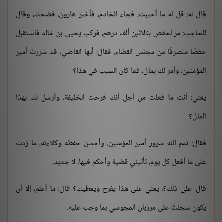
قال له: قل له ما أحببت، فجاء الخادم، فأخبر هارون، فضحك، وقال
للحاجب: مر لحفص بثلاثين ألف درهم، فركب يحيى بن خالد فاستقبل
حفصًا منصرفًا من مجلس القضاء، فقال: أيها القاضي، قد سَررتَ أمير
المؤمنين، وأمر لك بمال، فما كان السبب في هذا؟
يعني: أنت ما فعلت من أجل أنك فرحت الخليفة، وأرسل لك بهذا
المال؟
فقال: تمم الله سرور أمير المؤمنين، وأحسن حفظه وكلاءته، ما زدت
على ما أفعل كل يوم، تأتيني قضية وأحكم فيها، لا جديد.
قال: على ذلك؟، يعني على هذا يفرح ويعطيك؟ قال: ما أعلم، إلا أن
يكون سجلتُ على مرزبان المجوسي بما وجب عليه.