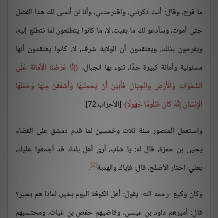
ما فرح، وقال: أنت ذكرتني، واقترحتني، وأنا لن أنسى لك هذا الفضل
حتى أموت، وسأدعو لك ما بقيت، لا، ما كانوا يتطلعون لما نتطلع إليه،
ويفرحون بذلك، ويعتقدون أن الولاية شرف، لا، كانوا يعتقدون أنها
مسئولية وأمانة كبيرة جدًّا، تنوء بها الجبال،
إِنَّا عَرَضْنَا الْأَمَانَةَ عَلَى
السَّمَوَاتِ وَالْأَرْضِ وَالْجِبَالِ فَأَبَيْنَ أَنْ يَحْمِلْنَهَا وَأَشْفَقْنَ مِنْهَا وَحَمَلَهَا
الْإِنْسَانُ إِنَّهُ كَانَ ظَلُومًا جَهُولًا
[الأحزاب:72].
واستعمل المنصور سنة ثلاث وخمسين لما قدم دمشق على القضاء
يحيى بن حمزة، قال له: يا شاب، أرى أهل بلدك قد أجمعوا عليك،
[2]
يعني: اختار الأصلح، قال: فإياك والهدية
.
وكان وكيع -رحمه الله- يقول: أهل الكوفة اليوم بخير، لماذا هم بخير؟
قال: أميرهم داود بن عيسى، وقاضيهم حفص بن غياث، ومحتسبهم