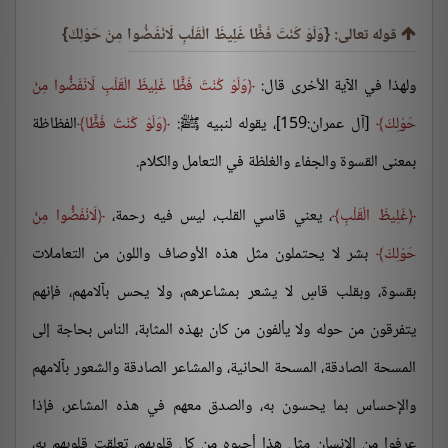
قوله تعالى: {وَلَوْ كُنْتَ فَظًّا غَلِيظَ الْقَلْبِ لَانْفَضُّوا مِنْ حَوْلِكَ}
ولهذا في الآية الأخرى قال:
وَلَوْ كُنْتَ فَظًّا غَلِيظَ الْقَلْبِ لَانْفَضُّوا مِنْ
حَوْلِكَ
[آل عمران:159]، يقوله لنبيه ﷺ:
وَلَوْ كُنْتَ فَظًّا
الفظاظة
بمعنى القسوة والجفاء والغلظة في التعامل والكلام.
غَلِيظَ الْقَلْبِ
، يعني قاسي القلب، ليس فيه رحمة،
لَانْفَضُّوا مِنْ
حَوْلِكَ
بشر لا يحتملون مثل هذه الأوصاف واللون من التعاملات
بقسوة، وبقلب قاسٍ لا يشعر بمشاعرهم، ولا يحس بآلامهم، فإنهم
يتفرقون من حوله ولا يألفون من كان بهذه المثابة، الناس بحاجة إلى
المسحة الصادقة، المسحة الحانية، والمشاعر الصادقة والشعور بآلامهم
والإحساس بما يحسون به، والصدق معهم في هذه المشاعر، فإذا
عرفوا من الإنسان مثل هذا أحبوه من كل قلوبهم، تعلقت قلوبهم به،