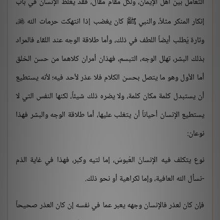
التعامل بين أهل الإيمان، ولكل مقام مقال، فقد يغلظ الإنسان في باب
إنكار المنكر مثلاً، والنبي ﷺ كان يغضب إذا انتهكت حرمات الله
،

وتارة يُطلب أيضاً اللطف في ذلك، وأما طلاقة الوجه عند اللقاء فالمراد
بذلك البشر، تهلل الوجه، التبسم، فهذان أمران كلاهما من حسن الخلق
أما الأول وهو ما يتصل بحسن الكلام فلا عذر لأحد فيه؛ لأنه يستطيع
أن يستبدل كلمة مكان كلمة، ولا يضره ذلك شيئاً، لكنها النفس التي لا
يستطيع الإنسان أحياناً أن يتغلب عليها، أما طلاقة الوجه والبشر فهذا
نوعان:
نوع يتكلف فيه الإنسانُ العُبوسَ، إما لتيه وكبر، فهذا في غاية الذم
-نسأل الله العافية، وإما لكراهية أو نحو ذلك.
فإن كان لعذر فالإنسان وجهه يعبر عما في نفسه إن كان العذر صحيحاً