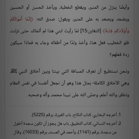
وأيضًا ينزل من المنبر، ويقطع الخطبة، ويأخذ الحسن أو الحسين
ويضمه، ويصعد به على المنبر، ويقول: صدق الله:
إِنَّمَا أَمْوَالُكُمْ
وَأَوْلَادُكُم فِتْنةٌ
[التغابن:15] لمّا رأيتُ ابني هذا لم أتمالك حتى نزلت،
فلو الخطيب فعل هذا، وأخذ ولدًا من أطفاله وجاء به فماذا سيكون
ردة فعلهم؟
ونحن نستطيع أن نعرف المسافة التي بيننا وبين أخلاق النبي ﷺ،
وهي الأخلاق الكاملة- بمثل هذا وهو أن نجعل أنفسنا في نفس المقام
وننظر، والله أعلم، وصلى الله على نبينا محمد، وآله وصحبه.
أخرجه البخاري، كتاب النكاح، باب الغيرة، برقم (5225).
أخرجه النسائي، كتاب التطبيق، باب هل يجوز أن تكون سجدة أطول
من سجدة، برقم (1141)، وأحمد في المسند، برقم (16033)، وقال