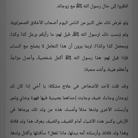
انظروا إلى حال رسول الله ﷺ مع زوجاته.
ولو عُرض ذلك على كثير من الناس اليوم أصحاب الأخلاق الصحراوية،
ولم يُنسب ذلك لرسول الله ﷺ، قيل لهم: ما رأيكم برجل كذا وكذا،
ويحصل كذا وكذا؟، لربما يرون أن هذا التعامل لا يصلح مع النساء،
فإذا قيل لهم: هذا رسول الله ﷺ أكمل شخصيةً، وأعدل مزاجاً،
وأعظم هيبة، وأشد محبة!.
وقد قلت لأحد الأشخاص في علاج مشكلة: يا أخي إذا كان لك
زوجتان وجاءك ضيف وجاءت إحداهما بصينية فيها قهوة وشاي وتمر،
وأرسلت الأخرى ولدها مثلاً وأمسك هذه من ولد تلك ورماها في
الأرض، وكسر هذه الأشياء أمام الضيف، والضيف يعرف هذا ولد فلانة
وهذا ولد فلانة، وأرسلته أمه ببدلها، ماذا تفعل؟ سأقتلها وأقتل ولدها،