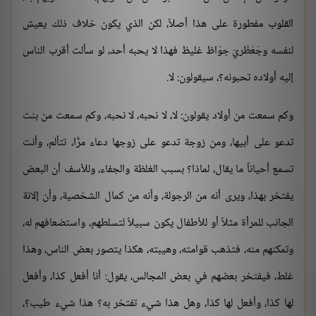
القلوب مفطورة على هذا أصلاً، لكن الذي يكون خلاف ذلك يعيش
لنفسه وجَعْظَريّ جوّاظ غليظ فهذا لا يحبه أحد، لو سألت أقرب الناس
إليه أولاده تحبونه؟، سيقولون: لا.
وكم سمعت من أولاد يقولون: لا، لا نحبه، لا نحبه، وكم سمعت من بنت
تدعو على أبيها، ومن زوجة تدعو على زوجها دعاء مرًّا، تتألم، وأنت
تسمع أحياناً ما يقال، لماذا؟ بسبب الغلظة والجفاء، وللأسف أن البعض
يفتخر بهذا، ويرى أنه من الرجولة، وأنه من كمال الشخصية، وأن إلانة
الجانب للمرأة مثلاً أو للأطفال يكون سبيلاً لتسلطهم، واستضعافهم له،
وتمكنهم منه، فتذهب قوامته، وهيبته، هكذا يتصور بعض الناس، وهذا
غلط، فيفتخر بعضهم في بعض المجالس، يقول: أنا أفعل كذا، وأفعل
لها كذا، وأفعل لها كذا، وهل هذا شيء تفتخر به؟ هذا شيء طيب؟،