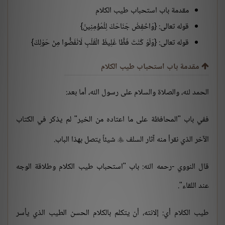
مقدمة باب استحباب طيب الكلام
قوله تعالى: {وَاخْفِضْ جَنَاحَكَ لِلْمُؤْمِنِينَ}
قوله تعالى: {وَلَوْ كُنْتَ فَظًّا غَلِيظَ الْقَلْبِ لَانْفَضُّوا مِنْ حَوْلِكَ}
مقدمة باب استحباب طيب الكلام
الحمد لله، والصلاة والسلام على رسول الله، أما بعد:
ففي باب "المحافظة على ما اعتاده من الخير" لم يذكر في الكتاب
الآخر الذي نقرأ منه آثار السلف
شيئاً يتصل بهذا الباب.

قال النووي -رحمه الله: باب "استحباب طيب الكلام وطلاقة الوجه
عند اللقاء".
طيب الكلام أي: إلانته، أن يتكلم بالكلام الحسن الطيب الذي يأسر