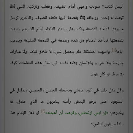
أليس كذلك؟ سودتِ وجهي أمام الضيف، وفعلتِ وتركتِ، النبي ﷺ
تبعث له إحدى زوجاته ﷺ بقصعة فيها طعام للضيف، والأخرى ترسل
جاريتها فتأخذ القصعة وتكسرها، وينتثر الطعام أمام الضيف، وتبعث
بقصعتها فيأخذ الطعام من هذه ويضعه في القصعة السليمة ويعطيه
[1]
إياها
، وانتهت المشكلة، فلم يحصل شيء لا طلاق ثلاث، ولا عبارات
جارحة ولا شيء، والإنسان يضع نفسه في مثل هذه المقامات كيف
يتصرف لو كان هو؟.
وقل مثل ذلك في كونه يصلي ويرتحله الحسن والحسين ويطيل في
السجود حتى يرفع البعض رأسه ينظرون ما الذي حصل، ثم
[2]
يخبرهم:
إن ابني ارتحلني، وكرهت أن أعجله
، لو فعل الإمام هذا
ماذا سيقول الناس؟