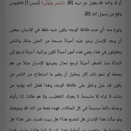
أو لا، والله
يقول عن نبيه ﷺ:
عَبَسَ وَتَوَلَّى
[عبس:1] فالعُبوس

وقع من رسول الله ﷺ.
ونوع منه -أي عدم طلاقة الوجه- يكون شبه خلقة في الإنسان، بمعنى
أن وجه الإنسان يبدو عليه أحياناً مسحة من الحزن مثلاً، والناس
يتفاوتون في هذا، يعني هذه أمور أحياناً تكون وراثية، أحياناً ترجع إلى
النشأة منذ الصغر، أحياناً ترجع لحال يعيشها الإنسان مثلاً من هم
يحمله أو نحو ذلك، لكن يحاول أن يغير ما استطاع، من الناس من
يكون قد جُبل وخُلق على طلاقة الوجه، وهذا فضل الله يؤتيه من
يشاء، لا تراه إلا متبسماً، لا يعرف التقطيب، ولا هو هكذا، إذا رأيتَه
وجدتَه دائماً مبتسماً في كل الحالات، فهذه نعمة من الله
وموهبة،

ولو سألت هذا الإنسان هل تتصنع هذا؟ هل ربيت نفسك على هذا؟ هل
حاولته؟ هل جاهدت من أجله؟ يقول لك: لا، إنما هكذا جاءت، فهذا