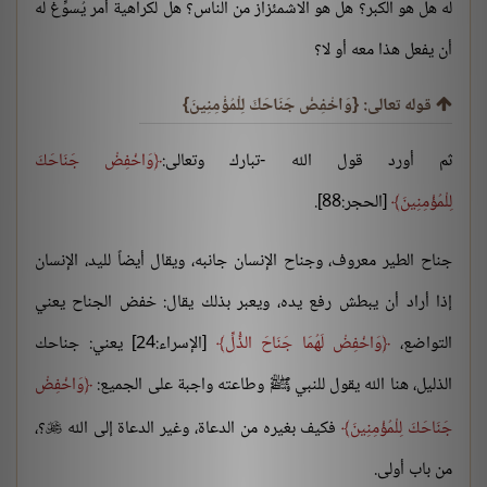
له هل هو الكبر؟ هل هو الاشمئزاز من الناس؟ هل لكراهية أمر يُسوِّغ له
أن يفعل هذا معه أو لا؟
قوله تعالى: {وَاخْفِضْ جَنَاحَكَ لِلْمُؤْمِنِينَ}
ثم أورد قول الله -تبارك وتعالى:
وَاخْفِضْ جَنَاحَكَ
لِلْمُؤْمِنِينَ
[الحجر:88].
جناح الطير معروف، وجناح الإنسان جانبه، ويقال أيضاً لليد، الإنسان
إذا أراد أن يبطش رفع يده، ويعبر بذلك يقال: خفض الجناح يعني
التواضع،
وَاخْفِضْ لَهُمَا جَنَاحَ الذُّلِّ
[الإسراء:24] يعني: جناحك
الذليل، هنا الله يقول للنبي ﷺ وطاعته واجبة على الجميع:
وَاخْفِضْ
جَنَاحَكَ لِلْمُؤْمِنِينَ
فكيف بغيره من الدعاة، وغير الدعاة إلى الله
؟،

من باب أولى.