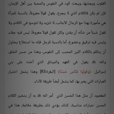
القلوب ويجذبها، ويبعث الود في النفوس والمحبة بين أهل الإيمان،
فإن لم يكن فالكلام الذي لا يجرح، يقول قولاً معروفاً، بالنسبة للمرأة
هي مأمورة بهذا مع الرجال الأجانب، لا تتزيد ولا تتوسع في الكلام، ولا
تقول شيئاً من شأنه أن يفتن، ولكن تقول قولاً معروفاً، ليس فيه جفاء،
وليس فيه ترقيق وخضوع، أما بالنسبة للرجل فإنه ما استطاع يحاول
أن يتكلم بالكلام اللين المحبب إلى النفوس، وهذا من حسن الخلق،
والله
يقول في العهد والميثاق الذي أخذه على بني

إسرائيل:
وَقُولُوا لِلنَّاسِ حُسْنًا
[البقرة:83] وهذا يشمل اختيار
العبارات التي يعبر بها، كما يشمل أيضاً طريقة الأداء.
المقصود أن مثل هذا الحُسن الذي أمر الله
به أن يتخير الكلام

الحسن -عبارات مناسبة، كذلك يؤدي ذلك بطريقة ملائمة، هذا في