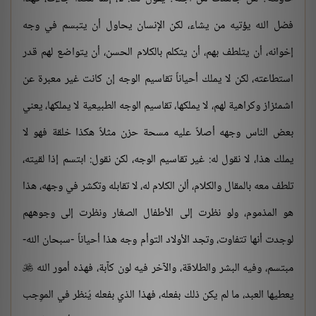
فضل الله يؤتيه من يشاء، لكن الإنسان يحاول أن يتبسم في وجه
إخوانه، أن يتلطف بهم، أن يتكلم بالكلام الحسن، أن يتواضع لهم قدر
استطاعته، لكن لا يملك أحياناً تقاسيم الوجه إن كانت غير معبرة عن
اشمئزاز وكراهية لهم، لا يملكها، تقاسيم الوجه الطبيعية لا يملكها، يعني
بعض الناس وجهه أصلاً عليه مسحة حزن مثلاً هكذا خلقة فهو لا
يملك هذا، لا نقول له: غير تقاسيم الوجه، لكن نقول: ابتسم إذا لقيته،
تلطف معه بالمقال والكلام، ألن الكلام له، لا تقابله وتكشر في وجهه، هذا
هو المذموم، ولو نظرت إلى الأطفال الصغار ونظرت إلى وجوههم
لوجدت أنها تتفاوت، وتجد الأولاد التوأم وجه هذا أحياناً -سبحان الله-
مبتسم، وفيه البشر والطلاقة، والآخر فيه لون كآبة، فهذه أمور الله

يعطيها العبد، ما لم يكن ذلك بفعله، فهذا الذي بفعله يُنظر في الموِجب