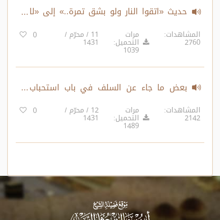
حديث «اتقوا النار ولو بشق تمرة..» إلى «لا
تحقرن من المعروف شيئًا..»
المشاهدات:
مرات
11 / محرّم /
0
2760
التحميل:
1431
1039
بعض ما جاء عن السلف في باب استحباب
طيب الكلام
المشاهدات:
مرات
12 / محرّم /
0
2142
التحميل:
1431
1489