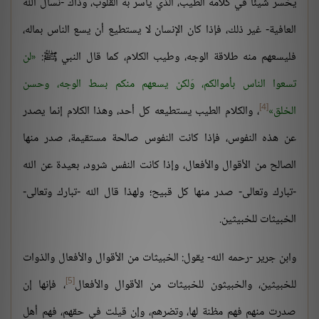
يخسر شيئًا في كلامه الطيب، الذي يأسر به القلوب، وذاك -نسأل الله
العافية- غير ذلك، فإذا كان الإنسان لا يستطيع أن يسع الناس بماله،
فليسعهم منه طلاقة الوجه، وطيب الكلام، كما قال النبي ﷺ:
لن
تسعوا الناس بأموالكم، وَلكن يسعهم منكم بسط الوجه، وحسن
[4]
الخلق
، والكلام الطيب يستطيعه كل أحد، وهذا الكلام إنما يصدر
عن هذه النفوس، فإذا كانت النفوس صالحة مستقيمة، صدر منها
الصالح من الأقوال والأفعال، وإذا كانت النفس شرود، بعيدة عن الله
-تبارك وتعالى- صدر منها كل قبيح؛ ولهذا قال الله -تبارك وتعالى-
الخبيثات للخبيثين.
وابن جرير -رحمه الله- يقول: الخبيثات من الأقوال والأفعال والذوات
[5]
للخبيثين، والخبيثون للخبيثات من الأقوال والأفعال
، فإنها إن
صدرت منهم فهم مظنة لها، وتضرهم، وإن قيلت في حقهم، فهم أهل