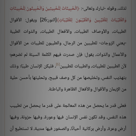
لذلك، وقوله -تبارك وتعالى-:
الْخَبِيثَاتُ لِلْخَبِيثِينَ وَالْخَبِيثُونَ لِلْخَبِيثَاتِ
وَالطَّيِّبَاتُ لِلطَّيِّبِينَ وَالطَّيِّبُونَ لِلطَّيِّبَاتِ
[النور:26] ويقول: الأقوال
الطيبات، والأوصاف الطيبات، والأفعال الطيبات، والذوات الطيبة
-يعني الزوجات- للطيبين من الرجال، والطيبون للطيبات من الأقوال
والأعمال والذوات، يقول: فإن صدرت فيهم الكلمة السيئة لم تضرهم؛
[6]
لأن الطيبين للطيبات، والطيبات للطيبين
، فليكن الإنسان طيبًا؛ وذلك
بتهذيب النفس، وتخليصها من كل وصف قبيح، وتحليتها بأحسن حلية
من الإيمان والأقوال والأفعال الظاهرة والباطنة.
فعلى قدر ما يحصل من هذه المعالجة على قدر ما يحصل من تطييب
هذه النفس، وقد تكون نفس الإنسان فيها وعورة، وفيها حزونة، وفيها
أرض وعرة، وأرض بركانية أحيانًا، والصخور فيها مدببة، لا تستطيع أن