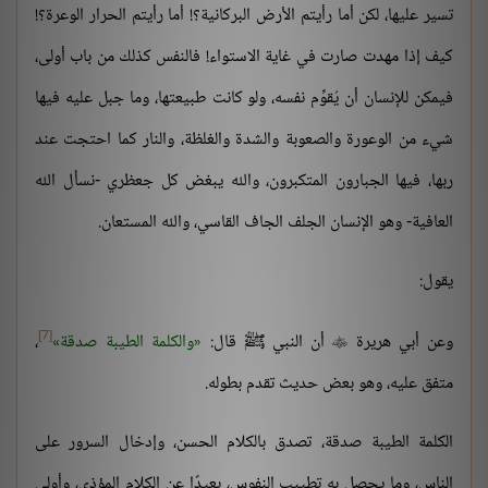
تسير عليها، لكن أما رأيتم الأرض البركانية؟! أما رأيتم الحرار الوعرة؟!
كيف إذا مهدت صارت في غاية الاستواء! فالنفس كذلك من باب أولى،
فيمكن للإنسان أن يُقوِّم نفسه، ولو كانت طبيعتها، وما جبل عليه فيها
شيء من الوعورة والصعوبة والشدة والغلظة، والنار كما احتجت عند
ربها، فيها الجبارون المتكبرون، والله يبغض كل جعظري -نسأل الله
العافية- وهو الإنسان الجلف الجاف القاسي، والله المستعان.
يقول:
[7]
وعن أبي هريرة
أن النبي ﷺ قال:
والكلمة الطيبة صدقة
،

متفق عليه، وهو بعض حديث تقدم بطوله.
الكلمة الطيبة صدقة، تصدق بالكلام الحسن، وإدخال السرور على
الناس، وما يحصل به تطييب النفوس، بعيدًا عن الكلام المؤذي، وأولى