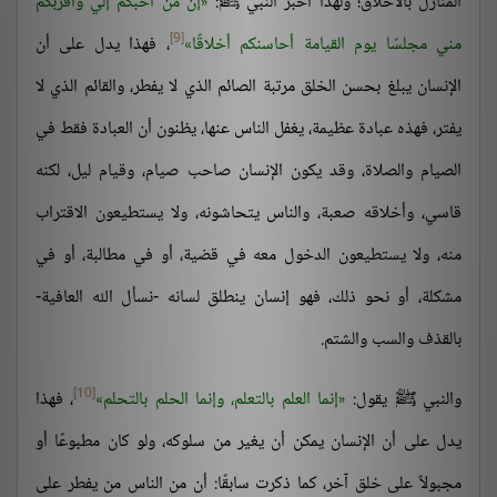
المنازل بالأخلاق؛ ولهذا أخبر النبي ﷺ:
إن من أحبكم إلي وأقربكم
[9]
مني مجلسًا يوم القيامة أحاسنكم أخلاقًا
، فهذا يدل على أن
الإنسان يبلغ بحسن الخلق مرتبة الصائم الذي لا يفطر، والقائم الذي لا
يفتر، فهذه عبادة عظيمة، يغفل الناس عنها، يظنون أن العبادة فقط في
الصيام والصلاة، وقد يكون الإنسان صاحب صيام، وقيام ليل، لكنه
قاسي، وأخلاقه صعبة، والناس يتحاشونه، ولا يستطيعون الاقتراب
منه، ولا يستطيعون الدخول معه في قضية، أو في مطالبة، أو في
مشكلة، أو نحو ذلك، فهو إنسان ينطلق لسانه -نسأل الله العافية-
بالقذف والسب والشتم.
[10]
والنبي ﷺ يقول:
إنما العلم بالتعلم، وإنما الحلم بالتحلم
، فهذا
يدل على أن الإنسان يمكن أن يغير من سلوكه، ولو كان مطبوعًا أو
مجبولاً على خلق آخر، كما ذكرت سابقًا: أن من الناس من يفطر على