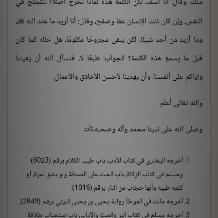
منك، وقال: أنا آسف، لكن الكلمة هذه لماذا تخرج أصلاً؟ تتلجلج في
النفس، وإن كان ذلك الإنسان عفا وصفح، وقال: أنا أريد ما عند الله
،

وما أريد من أحد شيئًا، لكن يبقى مجروحًا مكلومًا، هل حاله كما كان
قبل ما يسمع هذه الكلمة؟ الجواب: طبعًا لا، فنسأل الله أن يعيننا
وإياكم على أنفسنا، وأن يهدينا لأحسن الأخلاق والأعمال.
والله تعالى أعلم
وصلى الله على نبينا محمد وآله وصحبه.تأت
أخرجه البخاري في كتاب الأدب، باب طيب الكلام برقم (6023)
ومسلم في كتاب الزكاة، باب الحث على الصدقة ولو بشق تمرة، أو
كلمة طيبة وأنها حجاب من النار برقم (1016).
أخرجه مالك في الموطأ رواية يحيى بن يحيى الليثي برقم (2849).
أخرجه مسلم في كتاب البر والصلة والآداب، باب استحباب طلاقة