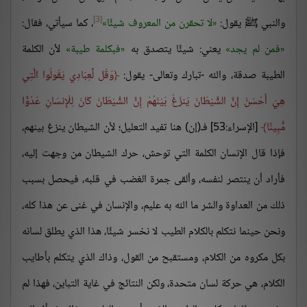
[3]
والنبي ﷺ يقول:
لا تحقرن من المعروف شيئًا
، كما سيأتي، فقال:
فمن لم يجد
يعني: شيئًا يتصدق به
فبكلمة طيبة
لأن الكلمة
الطيبة صدقة، والله -تبارك وتعالى- يقول:
وَقُل لِّعِبَادِي يَقُولُوا الَّتِي
هِيَ أَحْسَنُ إِنَّ الشَّيْطَانَ يَنزَغُ بَيْنَهُمْ إِنَّ الشَّيْطَانَ كَانَ لِلْإِنسَانِ عَدُوًّا
مُّبِينًا
[الإسراء:53] فـ(إن) هنا تفيد التعليل؛ لأن الشيطان ينزغ بينهم،
فإذا قال الإنسان الكلمة التي توحش، حرك الشيطان من وجهت إليه،
فأراد أن ينتصر لنفسه، وألقى جمرة الغضب في قلبه، فيحصل بسبب
ذلك من العداوة والشر ما الله به عليم، والإنسان في غنى عن هذا كله،
ونحن حينما نتكلم بالكلام الطيب لا نخسر شيئًا، هذا الذي يطلق لسانه
بكل مكروه من الكلام، ومستقبح من القول، وذاك الذي يتكلم بأطايب
الكلام، هي حركة لسان متحدة، ولكن النتائج في غاية التباين، فهذا لم