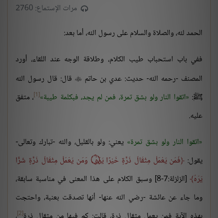
مرات الإستماع: 2760
الحمد لله، والصلاة والسلام على رسول الله، أما بعد:
ففي باب استحباب طيب الكلام، وطلاقة الوجه عند اللقاء، أورد
المصنف -رحمه الله- حديث: عدي بن حاتم
قال: قال رسول الله

[1]
ﷺ:
اتقوا النار ولو بشق تمرة، فمن لم يجد، فبكلمة طيبة
، متفق
عليه.
اتقوا النار ولو بشق تمرة
يعني: ولو بالقليل، والله -تبارك وتعالى-
يقول:
فَمَن يَعْمَلْ مِثْقَالَ ذَرَّةٍ خَيْرًا يَرَهُ
۝
وَمَن يَعْمَلْ مِثْقَالَ ذَرَّةٍ شَرًّا
يَرَهُ
[الزلزلة:7-8] وسبق الكلام على هذا المعنى في مناسبة سابقة،
وما جاء عن عائشة -رضي الله عنها- أنها تصدقت بعنبة، واحتجت
[2]
بهذه الآية فمن يعمل مثقال ذرة، قالت: كم فيها من مثقال ذرة
،