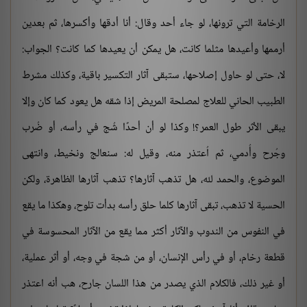
الرخامة التي ترونها، لو جاء أحد وقال: أنا أدقها وأكسرها، ثم بعدين
أرممها وأعيدها مثلما كانت، هل يمكن أن يعيدها كما كانت؟ الجواب:
لا، حتى لو حاول إصلاحها، ستبقى آثار التكسير باقية، وكذلك مشرط
الطبيب الحاني للعلاج لمصلحة المريض إذا شقه هل يعود كما كان وإلا
يبقى الأثر طول العمر؟! وكذا لو أن أحدًا شُج في رأسه، أو ضُرب
وجُرح وأُدمي، ثم اُعتذر منه، وقيل له: سنعالج ونخيط، وانتهى
الموضوع، والحمد لله، هل تذهب آثارها؟ تذهب آثارها الظاهرة، ولكن
الحسية لا تذهب، تبقى آثارها كلما حلق رأسه بدأت تلوح، وهكذا ما يقع
في النفوس من الندوب والآثار أكثر مما يقع من الآثار المحسوسة في
قطعة رخام، أو في رأس الإنسان، أو من شجة في وجه، أو أثر عملية،
أو غير ذلك، فالكلام الذي يصدر من هذا اللسان جارح، هب أنه اعتذر