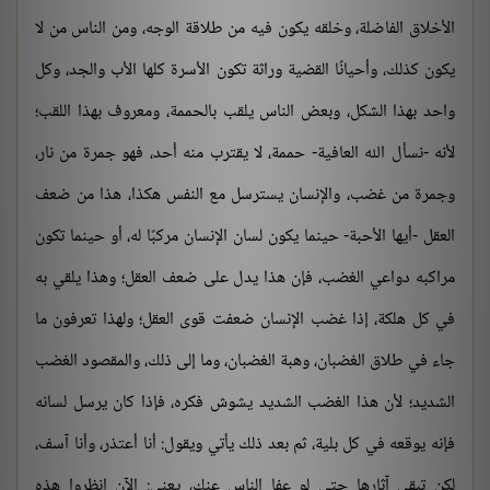
الأخلاق الفاضلة، وخلقه يكون فيه من طلاقة الوجه، ومن الناس من لا
يكون كذلك، وأحيانًا القضية وراثة تكون الأسرة كلها الأب والجد، وكل
واحد بهذا الشكل، وبعض الناس يلقب بالحممة، ومعروف بهذا اللقب؛
لأنه -نسأل الله العافية- حممة، لا يقترب منه أحد، فهو جمرة من نار،
وجمرة من غضب، والإنسان يسترسل مع النفس هكذا، هذا من ضعف
العقل -أيها الأحبة- حينما يكون لسان الإنسان مركبًا له، أو حينما تكون
مراكبه دواعي الغضب، فإن هذا يدل على ضعف العقل؛ وهذا يلقي به
في كل هلكة، إذا غضب الإنسان ضعفت قوى العقل؛ ولهذا تعرفون ما
جاء في طلاق الغضبان، وهبة الغضبان، وما إلى ذلك، والمقصود الغضب
الشديد؛ لأن هذا الغضب الشديد يشوش فكره، فإذا كان يرسل لسانه
فإنه يوقعه في كل بلية، ثم بعد ذلك يأتي ويقول: أنا أعتذر، وأنا آسف،
لكن تبقى آثارها حتى لو عفا الناس عنك، يعني: الآن انظروا هذه