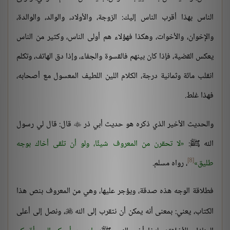
الناس بهذا أقرب الناس إليك: الزوجة، والأولاد، والوالد، والوالدة،
والإخوان، والأخوات، وهكذا فهؤلاء هم أولى الناس، وكثير من الناس
يعكس القضية، فإذا كان بينهم فالقسوة والجفاء، وإذا دق الهاتف، وتكلم
انقلب مائة وثمانية درجة، الكلام اللين اللطيف المعسول مع أصحابه،
فهذا غلط.
والحديث الأخير الذي ذكره هو حديث أبي ذر
قال: قال لي رسول

الله ﷺ:
لا تحقرن من المعروف شيئًا، ولو أن تلقى أخاك بوجه
[8]
طليق
، رواه مسلم.
فطلاقة الوجه هذه صدقة، ويؤجر عليها، وهي من المعروف بنص هذا
الكتاب، يعني: بمعنى أنه يمكن أن نتقرب إلى الله
، ونصل إلى أعلى
