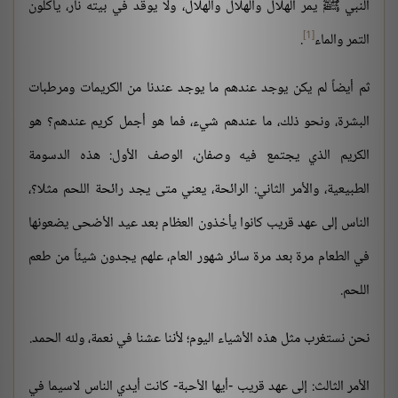
النبي ﷺ يمر الهلال والهلال والهلال، ولا يوقد في بيته نار، يأكلون
[1]
التمر والماء
.
ثم أيضاً لم يكن يوجد عندهم ما يوجد عندنا من الكريمات ومرطبات
البشرة، ونحو ذلك، ما عندهم شيء، فما هو أجمل كريم عندهم؟ هو
الكريم الذي يجتمع فيه وصفان، الوصف الأول: هذه الدسومة
الطبيعية، والأمر الثاني: الرائحة، يعني متى يجد رائحة اللحم مثلا؟،
الناس إلى عهد قريب كانوا يأخذون العظام بعد عيد الأضحى يضعونها
في الطعام مرة بعد مرة سائر شهور العام، علهم يجدون شيئاً من طعم
اللحم.
نحن نستغرب مثل هذه الأشياء اليوم؛ لأننا عشنا في نعمة، ولله الحمد.
الأمر الثالث: إلى عهد قريب -أيها الأحبة- كانت أيدي الناس لاسيما في