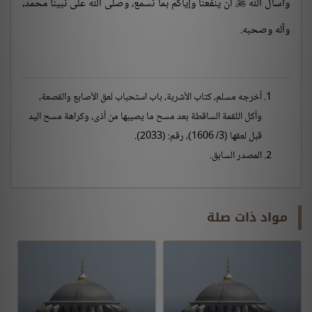
وأسأل الله
أن ينفعنا وإياكم بما نسمع، وصلى الله على نبينا محمد،

وآله وصحبه.
أخرجه مسلم، كتاب الأشربة، باب استحباب لعق الأصابع والقصعة،
وأكل اللقمة الساقطة بعد مسح ما يصيبها من أذى، وكراهة مسح اليد
قبل لعقها (3/ 1606)، رقم: (2033).
المصدر السابق.
مواد ذات صلة