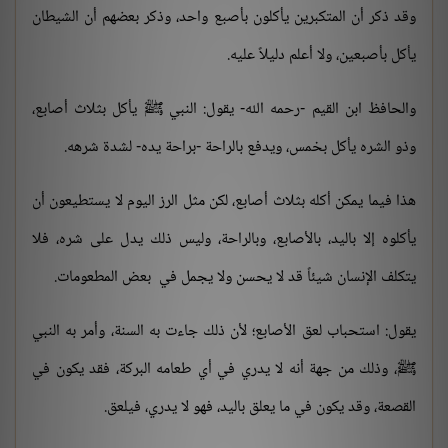
وقد ذكر أن المتكبرين يأكلون بأصبع واحد، وذكر بعضهم أن الشيطان
يأكل بأصبعين، ولا أعلم دليلاً عليه.
والحافظ ابن القيم -رحمه الله- يقول: النبي ﷺ يأكل بثلاث أصابع،
وذو الشره يأكل بخمس، ويدفع بالراحة -براحة يده- لشدة شرهه.
هذا فيما يمكن أكله بثلاث أصابع، لكن مثل الرز اليوم لا يستطيعون أن
يأكلوه إلا باليد، بالأصابع، وبالراحة، وليس ذلك يدل على شره، فلا
يتكلف الإنسان شيئاً قد لا يحسن ولا يجمل في بعض المطعومات.
يقول: استحباب لعق الأصابع؛ لأن ذلك جاءت به السنة، وأمر به النبي
ﷺ، وذلك من جهة أنه لا يدري في أي طعامه البركة، فقد يكون في
القصعة، وقد يكون في ما يعلق باليد، فهو لا يدري، فيلعق.