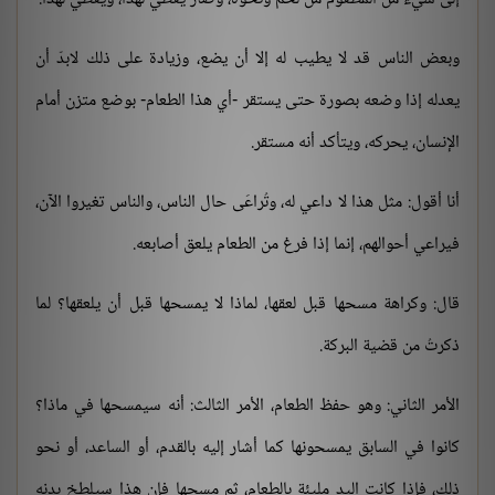
وبعض الناس قد لا يطيب له إلا أن يضع، وزيادة على ذلك لابدّ أن
يعدله إذا وضعه بصورة حتى يستقر -أي هذا الطعام- بوضع متزن أمام
الإنسان، يحركه، ويتأكد أنه مستقر.
أنا أقول: مثل هذا لا داعي له، وتُراعَى حال الناس، والناس تغيروا الآن،
فيراعي أحوالهم، إنما إذا فرغ من الطعام يلعق أصابعه.
قال: وكراهة مسحها قبل لعقها، لماذا لا يمسحها قبل أن يلعقها؟ لما
ذكرتُ من قضية البركة.
الأمر الثاني: وهو حفظ الطعام، الأمر الثالث: أنه سيمسحها في ماذا؟
كانوا في السابق يمسحونها كما أشار إليه بالقدم، أو الساعد، أو نحو
ذلك، فإذا كانت اليد مليئة بالطعام، ثم مسحها فإن هذا سيلطخ بدنه