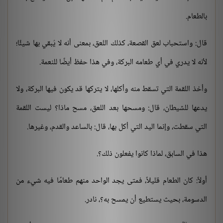
بالطعام.
قال: واستحباب لعق القصعة، كذلك اللعق، بمعنى أنه لا يُبقي بها شيئًا؛
لأنه لا يدري في أي طعامه البركة، وفي هذا حفظ أيضًا للنعمة.
وأخذ اللقمة التي تسقط منه وأكلها، لا يتركها قد يكون فيها البركة، ولا
يدعها للشيطان، قال: ومسحها بعد اللعق، مسح ماذا؟ ليست اللقمة
التي سقطت، وإنما اليد التي أكل بها، قال: بالساعد والقدم، وغيرها.
هذا في السابق، لماذا كانوا يفعلون ذلك؟.
أولاً: كان الطعام قليلاً، فمتى يجد الواحد منهم طعامًا فيه شيء من
الدسومة، بحيث يستطيع أن يمسح به؟، نادر.