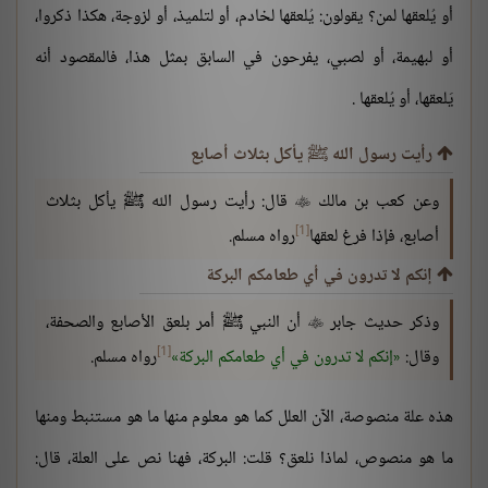
أو يُلعقها لمن؟ يقولون: يُلعقها لخادم، أو لتلميذ، أو لزوجة، هكذا ذكروا،
أو لبهيمة، أو لصبي، يفرحون في السابق بمثل هذا، فالمقصود أنه
يَلعقها، أو يُلعقها .
رأيت رسول الله ﷺ يأكل بثلاث أصابع
وعن كعب بن مالك
قال: رأيت رسول الله ﷺ يأكل بثلاث

[1]
أصابع، فإذا فرغ لعقها
رواه مسلم.
إنكم لا تدرون في أي طعامكم البركة
وذكر حديث جابر
أن النبي ﷺ أمر بلعق الأصابع والصحفة،

[1]
وقال:
إنكم لا تدرون في أي طعامكم البركة
رواه مسلم.
هذه علة منصوصة، الآن العلل كما هو معلوم منها ما هو مستنبط ومنها
ما هو منصوص، لماذا نلعق؟ قلت: البركة، فهنا نص على العلة، قال: