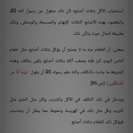
استحباب الأكل بثلاث أصابع؛ لأن ذلك منقول عن رسول الله ﷺ،
والمقصود بهذه الأصابع الثلاث: الإبهام، والمسبحة، والوسطى، وذلك
بطبيعة الحال حيث يتأتى ذلك.
بمعنى: أن الطعام منه ما لا يصلح أن يؤكل بثلاث أصابع، مثل طعام
الناس اليوم، الرز فإنه يصعب أكله بثلاث أصابع، يكون بتكلف، وهذه
الشريعة ما جاءت بالتكلف، والله علم رسوله ﷺ أن يقول:
وَمَا أَنَا مِنَ
الْمُتَكَلِّفِينَ
[ص:86].
ويدخل في ذلك التكلف في الأكل والشرب، ولكن مثل الخبز، مثل
الثريد، وقل مثل ذلك في الهريسة ونحوها، مما يمكن أن يتماسك،
فيؤكل ذلك الطعام بثلاث أصابع.