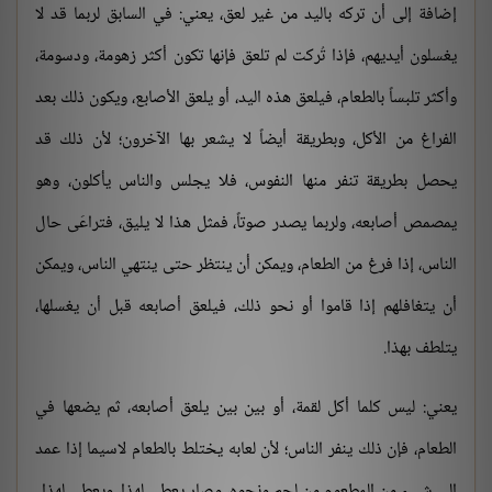
إضافة إلى أن تركه باليد من غير لعق، يعني: في السابق لربما قد لا
يغسلون أيديهم، فإذا تُركت لم تلعق فإنها تكون أكثر زهومة، ودسومة،
وأكثر تلبساً بالطعام، فيلعق هذه اليد، أو يلعق الأصابع، ويكون ذلك بعد
الفراغ من الأكل، وبطريقة أيضاً لا يشعر بها الآخرون؛ لأن ذلك قد
يحصل بطريقة تنفر منها النفوس، فلا يجلس والناس يأكلون، وهو
يمصمص أصابعه، ولربما يصدر صوتاً، فمثل هذا لا يليق، فتراعَى حال
الناس، إذا فرغ من الطعام، ويمكن أن ينتظر حتى ينتهي الناس، ويمكن
أن يتغافلهم إذا قاموا أو نحو ذلك، فيلعق أصابعه قبل أن يغسلها،
يتلطف بهذا.
يعني: ليس كلما أكل لقمة، أو بين بين يلعق أصابعه، ثم يضعها في
الطعام، فإن ذلك ينفر الناس؛ لأن لعابه يختلط بالطعام لاسيما إذا عمد
إلى شيء من المطعوم من لحم ونحوه، وصار يعطي لهذا، ويعطي لهذا.