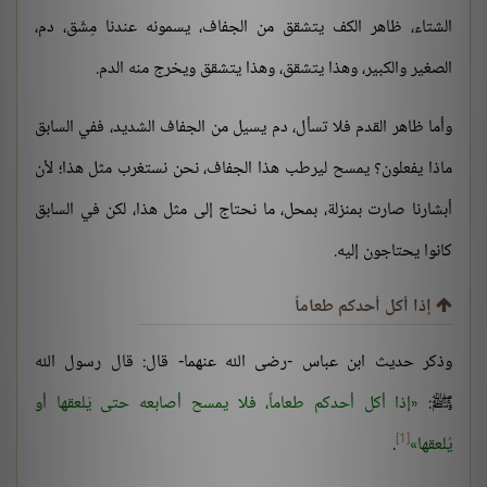
الشتاء، ظاهر الكف يتشقق من الجفاف، يسمونه عندنا مِشَق، دم،
الصغير والكبير، وهذا يتشقق، وهذا يتشقق ويخرج منه الدم.
وأما ظاهر القدم فلا تسأل، دم يسيل من الجفاف الشديد، ففي السابق
ماذا يفعلون؟ يمسح ليرطب هذا الجفاف، نحن نستغرب مثل هذا؛ لأن
أبشارنا صارت بمنزلة، بمحل، ما نحتاج إلى مثل هذا، لكن في السابق
كانوا يحتاجون إليه.
إذا أكل أحدكم طعاماً
وذكر حديث ابن عباس -رضى الله عنهما- قال: قال رسول الله
ﷺ:
إذا أكل أحدكم طعاماً، فلا يمسح أصابعه حتى يَلعقها أو
[1]
يُلعقها
.