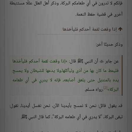
فإنكم لا تدرون في أي طعامكم البركة، وذكر أهل العلل عللًا مستنبطة
أخرى في قضية حفظ النعمة.
إذا وقعت لقمة أحدكم فليأخذها
وذكر حديثًا آخر:
عن جابر
أن النبي ﷺ قال:
إذا وقعت لقمة أحدكم فليأخذها

فليمط ما كان بها من أذى وليأكلها،ولا يدعها للشيطان ولا يمسح
يده بالمنديل حتى يلعق أصابعه، فإنه لا يدري في أي طعامه
[2]
البركة
.رواه مسلم.
قد يقول قائل: نحن لا نمسح بأيدينا الآن، نحن نغسل أيدينا، نقول:
تبقى البركة، "لا يدري في أي طعامه البركة"، كما قال النبي ﷺ.