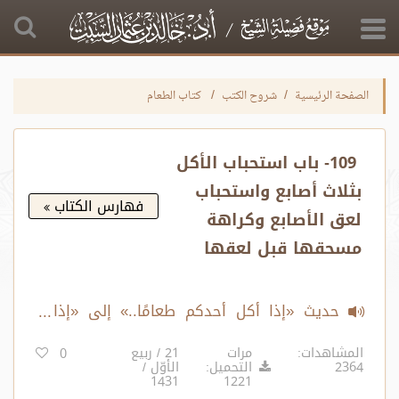
الصفحة الرئيسية
شروح الكتب
كتاب الطعام
109- باب استحباب الأكل
بثلاث أصابع واستحباب
فهارس الكتاب
لعق الأصابع وكراهة
مسحقها قبل لعقها
حديث «إذا أكل أحدكم طعامًا..» إلى «إذا
وقعت لقمة أحدكم..»
المشاهدات:
مرات
21 / ربيع
0
2364
التحميل:
الأوّل /
1431
1221