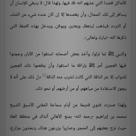
الأماكن قصدا التي عذبهم الله
فيها، ولهذا قال: لا ينبغي للإنسان أن

يسافر إلى تلك المحال، وأن يقصدها إلا إن كان عنده شيء من الشك،
أو التردد فيذهب ليتعظ، ويعتبر، ويوقن، ويدخل بهذه الصفة التي
ذكرها الله -تبارك وتعالى-.
والنبي ﷺ لما نزلوا، وأخذ بعض أصحابه استقوا من الآبار، وعجنوا
فيها العجين أمر ﷺ بإراقة ما استقوا، وأن يطعموا ذلك العجين
[3]
للدواب إلا بئر الناقة التي كانت تشرب منه الناقة
دل ذلك على أنه لا
يجوز الاستفادة من مياههم، أو من أرضهم، أو نحو ذلك.
ولهذا صدرت فتوى قديمة من أيام سماحة المفتي الأسبق الشيخ
محمد بن إبراهيم -رحمه الله- بمنع الأهالي آنذاك في منطقة العلا
حيث نزح بعضهم إلى الحجر، وصاروا يزرعون هناك، يتخذون مزارع،