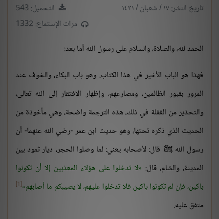
تاريخ النشر: ١٧ / شعبان / ١٤٣١
التحميل: 543
مرات الإستماع: 1332
الحمد لله، والصلاة، والسلام على رسول الله أما بعد:
فهذا هو الباب الأخير في هذا الكتاب، وهو باب البكاء، والخوف عند
المرور بقبور الظالمين، ومصارعهم، وإظهار الافتقار إلى الله تعالى،
والتحذير من الغفلة في ذلك، هذه الترجمة واضحة، وهي مأخوذة من
الحديث الذي ذكره تحتها، وهو حديث ابن عمر -رضي الله عنهما- أن
رسول الله ﷺ قال: لأصحابه يعني: لما وصلوا الحجر، ديار ثمود بين
المدينة، والشام، قال:
لا تدخلوا على هؤلاء المعذبين إلا أن تكونوا
[1]
باكين، فإن لم تكونوا باكين فلا تدخلوا عليهم، لا يصيبكم ما أصابهم
متفق عليه.