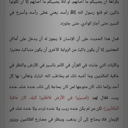
بكراهة أن يصيبكم ما أصابهم، أو لئلا يصيبكم ما أصابهم إلا أن تكونوا
باكين، ثم قنع رسول الله ﷺ رأسه، يعني غطى رأسه، وأسرع في
السير، حتى أجاز الوادي، حتى جاوزه.
فدل هذا الحديث على أن الإنسان لا يجوز له أن يدخل على أماكن
المعذبين إلا أن يكون باكيا، من الرواية الأخرى أن يكون متباكيا، معتبرا.
والآيات التي جاءت في القرآن في الأمر بالسير في الأرض، والنظر في
عاقبة المكذبين، وما أشبه ذلك لم يخاطب الله -تبارك وتعالى- بها كل
أحد، وإنما ذلك كان متوجها لمن كان بحاجة إلى ذلك، عنده شك، عنده
ريب، فقال لهم:
فَسِيرُوا فِي الْأَرْضِ فَانْظُرُوا كَيْفَ كَانَ عَاقِبَةُ
الْمُكَذِّبِينَ
لكن من لم يكن عنده ريب، ولا عنده تردد، ولا عنده شك في
الإيمان فلا يحتاج إلى أن يذهب، وينظر في مصارع الظالمين، ويزور