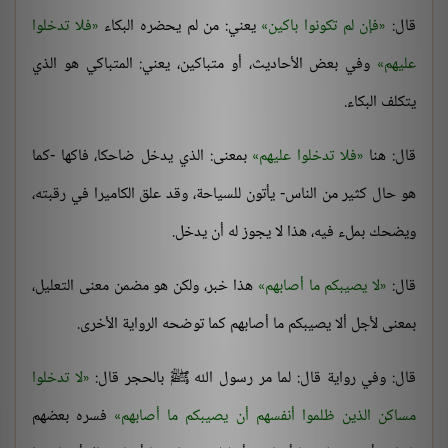
قال:
فإن لم تكونوا باكين
يعني: من لم يحضره البكاء
فلا تدخلوا
عليهم
وفي بعض الأحاديث، أو متباكين، يعني: المتباكي هو الذي
يتكلف البكاء.
قال: هنا
فلا تدخلوا عليهم
بمعنى: الذي يدخل ضاحكا، فاكها -كما
هو حال كثير من الناس- يأتون للسياحة، وقد علق الكاميرا في رقبته،
ويضحك بملء فيه، هذا لا يجوز له أن يدخل.
قال:
لا يصيبكم ما أصابهم
هذا خبر، ولكن هو مضمن معنى التعليل،
بمعنى لأجل ألا يصيبكم ما أصابهم كما توضحه الرواية الأخرى.
قال: وفي رواية قال: لما مر رسول الله ﷺ بالحجر قال:
لا تدخلوا
مساكن الذين ظلموا أنفسهم أن يصيبكم ما أصابهم
فسره بعضهم