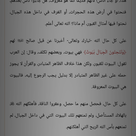
هذا، أو جاء أناس؛ لأنهم قديما كما هو معروف، هل جاءوا ناس بعدهم،
فنحتوا في أرض هذه الحجرات، أو الغرف في داخل هذه الجبال،
نحتوا فيها أمثال القبور، أم ماذا؟ الله تعالى أعلم.
على كل حال الله -تبارك وتعالى- أخبرنا عن قيل صالح
لهم

وَتَنْحِتُونَ الْجِبَالَ بُيُوتً
فهي بيوت، وبعضهم تكلف، وقال: إن العرب
تقول: البيوت للقبور، ولكن هذا خلاف الظاهر المتبادر، والقرآن لا يجوز
حمله على غير الظاهر المتبادر إلا بدليل يجب الرجوع إليه، فالبيوت
هي البيوت المعروفة.
على كل حال، فحصل منهم ما حصل، وعقروا الناقة، فأهلكهم الله

بالهلاك المستأصل، ولم تمنعهم تلك البيوت التي في داخل الجبال، لم
تمنعهم بأس الله الريح التي أهلكتهم.