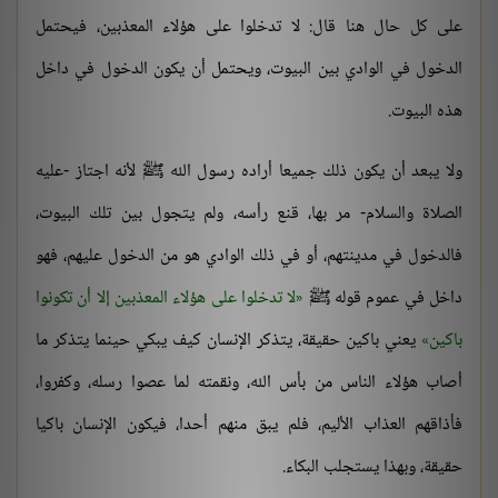
على كل حال هنا قال: لا تدخلوا على هؤلاء المعذبين، فيحتمل
الدخول في الوادي بين البيوت، ويحتمل أن يكون الدخول في داخل
هذه البيوت.
ولا يبعد أن يكون ذلك جميعا أراده رسول الله ﷺ لأنه اجتاز -عليه
الصلاة والسلام- مر بها، قنع رأسه، ولم يتجول بين تلك البيوت،
فالدخول في مدينتهم، أو في ذلك الوادي هو من الدخول عليهم، فهو
داخل في عموم قوله ﷺ
لا تدخلوا على هؤلاء المعذبين إلا أن تكونوا
باكين
يعني باكين حقيقة، يتذكر الإنسان كيف يبكي حينما يتذكر ما
أصاب هؤلاء الناس من بأس الله، ونقمته لما عصوا رسله، وكفروا،
فأذاقهم العذاب الأليم، فلم يبق منهم أحدا، فيكون الإنسان باكيا
حقيقة، وبهذا يستجلب البكاء.