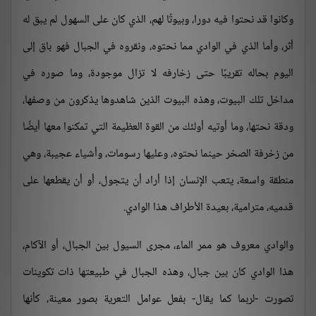
وكانوا قد نحتوا فيه دورا، وبيوتًا لهم، الذي كان على السهول لم يبق له
أثر، وأما الذي في الوادي مما نحتوه، ونقروه في الجبال فهو باق إلى
اليوم بحاله تقريبًا حتى زخارفه لا تزال موجودة، وما صوره في
مداخل تلك البيوت، وهذه البيوت الذين شاهدوها يذكرون من وصفها،
ودقة نحتها، وما أوتيه أولئك من القوة العظيمة التي تمكنوا معها أيضًا
من زخرفة الصخر حينما نحتوه، وعليها رسومات، وأشياء عجيبة، وهي
منطقة واسعة، يتعب الإنسان إذا أراد أن يتجول، أو أن يقطعها على
قدميه، مترامية، بعيدة الأطراف هذا الوادي.
والوادي معروف هو ممر الماء، مجرى السيول بين الجبال، أو الآكام،
هذا الوادي كان بين جبال، وهذه الجبال في طبيعتها ذات تكوينات
تصورت -لربما كما يقال- بفعل عوامل التعرية بصور معينة، كأنها