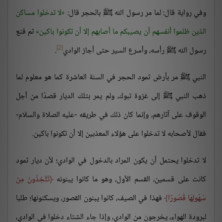
وفي رواية قال: لما مر رسول الله ﷺ بالحجر قال:
لا تدخلوا مساكن
الذين ظلموا أنفسهم أن يصيبكم ما أصابهم إلا أن تكونوا باكين
ثم قنع
[2]
رسول الله ﷺ رأسه، وأسرع السير حتى أجاز الوادي
.
النبي ﷺ مر بأرض ثمود الحجر في السنة العاشرة كما هو معلوم لما
ذهب النبي ﷺ إلى غزوة تبوك، ولم يمر بتلك الديار قصدًا من أجل
الوقوف على آثارهم، وإنما كان ذلك في طريقه -عليه الصلاة والسلام-
فقال لأصحابه لا تدخلوا على هؤلاء المعذبين إلا أن تكونوا باكين.
لا تدخلوا يحتمل أن يكون المراد بالدخول في الوادي؛ لأن ديار ثمود
كانت على قسمين، القسم الأول، وهو ما كانوا يبنونه
تَتَّخِذُونَ مِنْ
سُهُولِهَا قُصُورًا
فهذا في الصيف، كانوا يبنون القصور، ويسكنونها؛ طلبا
لبرودة الهواء، يخرجون من الوادي، وإذا جاء الشتاء دخلوا في الوادي،