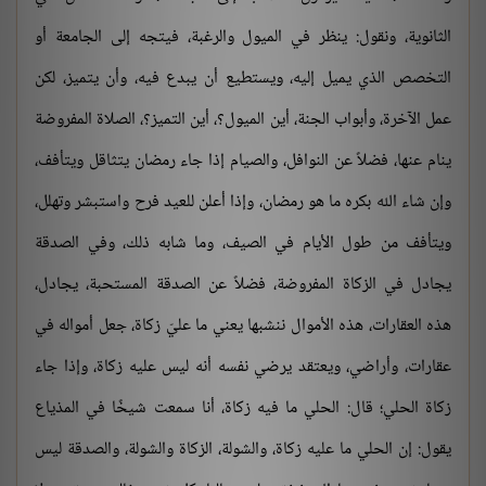
الثانوية، ونقول: ينظر في الميول والرغبة، فيتجه إلى الجامعة أو
التخصص الذي يميل إليه، ويستطيع أن يبدع فيه، وأن يتميز، لكن
عمل الآخرة، وأبواب الجنة، أين الميول؟، أين التميز؟، الصلاة المفروضة
ينام عنها، فضلاً عن النوافل، والصيام إذا جاء رمضان يتثاقل ويتأفف،
وإن شاء الله بكره ما هو رمضان، وإذا أعلن للعيد فرح واستبشر وتهلل،
ويتأفف من طول الأيام في الصيف، وما شابه ذلك، وفي الصدقة
يجادل في الزكاة المفروضة، فضلاً عن الصدقة المستحبة، يجادل،
هذه العقارات، هذه الأموال ننشبها يعني ما عليّ زكاة، جعل أمواله في
عقارات، وأراضي، ويعتقد يرضي نفسه أنه ليس عليه زكاة، وإذا جاء
زكاة الحلي؛ قال: الحلي ما فيه زكاة، أنا سمعت شيخًا في المذياع
يقول: إن الحلي ما عليه زكاة، والشولة، الزكاة والشولة، والصدقة ليس