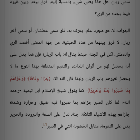
سمي ريان، هل هذا يعني شيء بالنسبة إليه، فرق بينه، وبين غيره
فيما يجده من الري؟
الجواب: لا، هو مجرد علم، يعرف به، فلو سمي عطشان، أو سمي آخر
ريان، لا فرق بينهما من هذه الحيثية، من جهة المعنى أقصد الري
والعطش، لكن في الجنة حينما يقال له: باب الريان؛ فإن هذا يدل على
أنه يحصل لهم من ألوان اللذات، والنعيم المتعلقة بهذا النوع ما لا
يحصل لغيرهم، باب الريان، ولهذا قال الله
:
جَزَاءً وِفَاقًا
وَجَزَاهُمْ

بِمَا صَبَرُوا جَنَّةً وَحَرِيرًا
كما يقول شيخ الإسلام ابن تيمية -رحمه
الله-: لما كان الصبر جزاهم بما صبروا فيه ضيق، وحرارة وشدة؛
جازاهم بهذه الأشياء الثلاثة: جنة، تدل على السعة والبرودة، والحرير
[7]
يدل على النعومة، مقابل الخشونة التي في الصبر
.