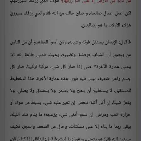
مِنْ دَابَّةٍ فِي الْأَرْضِ إِلَّا عَلَى اللَّهِ رِزْقُهَا
هؤلاء الذي زرقك سيرزقهم،
لكن اعمل أعمال صالحة، وأصلح حالك مع الله
والذي رزقك سيرزق

هؤلاء الأولاد، ما هم بضائعين.
فأقول: الإنسان يستغل قوته وشبابه، ومن أسوأ المفاهيم أن من الناس
من يتصور أن الشباب فرفشة، وتضييع، وعبث، فمتى طاعة الله

ومتى عمارة الآخرة؟ حتى إذا صار كل شيء مركبًا تركيبًا، صار كل
جسم واهن ضعيف، ليس فيه قوى، هذه عمارة الآخرة، هذا التخطيط
للمستقبل، لا يستطيع أن يحج ولا يعتمر، ولا يتصدق ولا يصلي، ولا
يفعل شيئًا، إن أكل أكلة؛ تنغص، إن تغير عليه شيء بسيط من هواء أو
حرارة؛ تعب ومرض، إن سمع أدنى شيء يزعجه؛ ما ينام تلك الليلة،
يبقى ربما ما ينام إلا على مسكنات، وحال من الضعف والعجز، فكيف
سيعبد الله
؟ هو يتمنى، ويقول: يا ليت، فأقول: للعاقل إذا كنا نوقن،
