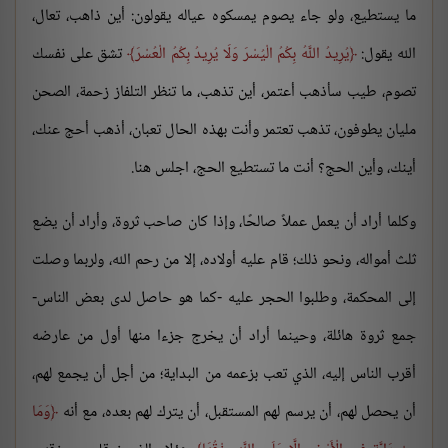
ما يستطيع، ولو جاء يصوم يمسكوه عياله يقولون: أين ذاهب، تعال،
الله يقول:
يُرِيدُ اللَّهُ بِكُمُ الْيُسْرَ وَلَا يُرِيدُ بِكُمُ الْعُسْرَ
تشق على نفسك
تصوم، طيب سأذهب أعتمر، أين تذهب، ما تنظر التلفاز زحمة، الصحن
مليان يطوفون، تذهب تعتمر وأنت بهذه الحال تعبان، أذهب أحج عنك،
أينك، وأين الحج؟ أنت ما تستطيع الحج، اجلس هنا.
وكلما أراد أن يعمل عملاً صالحًا، وإذا كان صاحب ثروة، وأراد أن يضع
ثلث أمواله، ونحو ذلك؛ قام عليه أولاده، إلا من رحم الله، ولربما وصلت
إلى المحكمة، وطلبوا الحجر عليه -كما هو حاصل لدى بعض الناس-
جمع ثروة هائلة، وحينما أراد أن يخرج جزءا منها أول من عارضه
أقرب الناس إليه، الذي تعب بزعمه من البداية؛ من أجل أن يجمع لهم،
أن يحصل لهم، أن يرسم لهم المستقبل، أن يترك لهم بعده، مع أنه
وَمَا