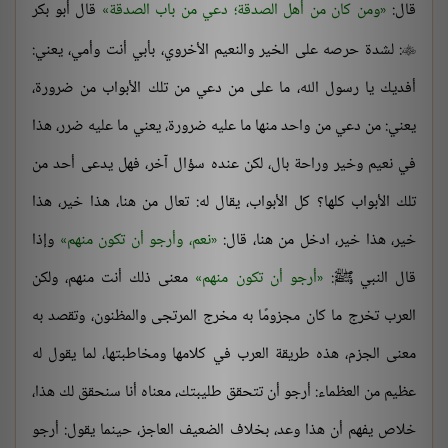
قال:
ومن كان من أهل الصدقة؛ دعي من باب الصدقة
قال أبو بكر
: لشدة حرصه على الخير والنعيم الأخروي، بأبي أنت وأمي، يعني:

أفديك يا رسول الله، ما على من دعي من تلك الأبواب من ضرورة،
يعني: من دعي من واحد منها ما عليه ضرورة، يعني ما عليه ضرر، هذا
في نعيم وخير وراحة بال، لكن عنده سؤال آخر، فهل يدعى أحد من
تلك الأبواب كلها؟ كل الأبواب، يقال له: تعال من هنا، هذا خير، هذا
خير، هذا خير، ادخل من هنا، قال:
نعم، وأرجو أن تكون منهم
وإذا
قال النبي ﷺ:
أرجو أن تكون منهم
معنى ذلك أنت منهم، ولكن
العرب تخرج ما كان مجزومًا به مخرج المرتجى والمظنون، وتقصد به
معنى الجزم، هذه طريقة العرب في كلامها ومخاطبتها، لما يقول له
عظيم من العظماء: أرجو أن تتحقق طليبتك، معناه أنا سنحقق لك هذا،
خلاص يفهم أن هذا وعد، بخلاف الضعيف العاجز، حينما يقول: أرجو