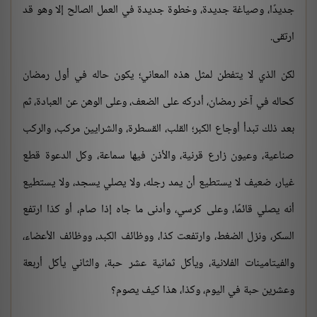
جديدًا، وصياغة جديدة، وخطوة جديدة في العمل الصالح إلا وهو قد
ارتقى.
لكن الذي لا يتفطن لمثل هذه المعاني؛ يكون حاله في أول رمضان
كحاله في آخر رمضان، أدركه على الضعف، وعلى الوهن عن العبادة، ثم
بعد ذلك تبدأ أوجاع الكبر؛ القلب، القسطرة، والشرايين مركب، والركب
صناعية، وعيون زارع قرنية، والأذن فيها سماعة، وكل الدعوة قطع
غيار، ضعيف لا يستطيع أن يمد رجله، ولا يصلي يسجد، ولا يستطيع
أنه يصلي قائمًا، وعلى كرسي، وأدنى ما جاه إذا صام، أو كذا ارتفع
السكر، ونزل الضغط، وارتفعت كذا، ووظائف الكبد، ووظائف الأعضاء،
والفيتامينات الفلانية، ويأكل ثمانية عشر حبة، والثاني يأكل أربعة
وعشرين حبة في اليوم، وكذا، هذا كيف يصوم؟