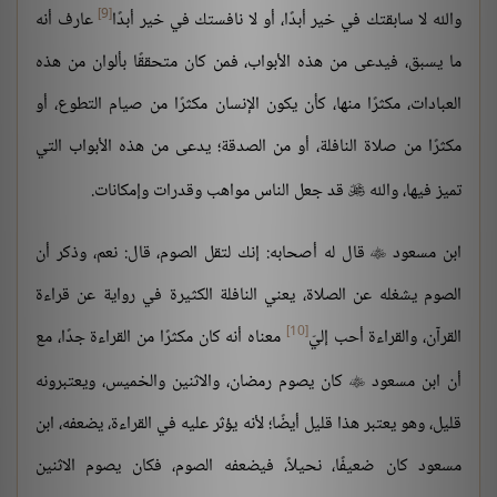
[9]
والله لا سابقتك في خير أبدًا، أو لا نافستك في خير أبدًا
عارف أنه
ما يسبق، فيدعى من هذه الأبواب، فمن كان متحققًا بألوان من هذه
العبادات، مكثرًا منها، كأن يكون الإنسان مكثرًا من صيام التطوع، أو
مكثرًا من صلاة النافلة، أو من الصدقة؛ يدعى من هذه الأبواب التي
تميز فيها، والله
قد جعل الناس مواهب وقدرات وإمكانات.

ابن مسعود
قال له أصحابه: إنك لتقل الصوم، قال: نعم، وذكر أن

الصوم يشغله عن الصلاة، يعني النافلة الكثيرة في رواية عن قراءة
[10]
القرآن، والقراءة أحب إليّ
معناه أنه كان مكثرًا من القراءة جدًا، مع
أن ابن مسعود
كان يصوم رمضان، والاثنين والخميس، ويعتبرونه

قليل، وهو يعتبر هذا قليل أيضًا؛ لأنه يؤثر عليه في القراءة، يضعفه، ابن
مسعود كان ضعيفًا، نحيلاً، فيضعفه الصوم، فكان يصوم الاثنين