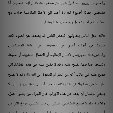
والخميس، ويرون أنه قليل على ابن مسعود
فقال لهم: صحيح، أنا

يضعفني، فماذا أصنع؟ القراءة أحب إليّ، لاحظ المفاضلة صارت مع
عمل صالح آخر؛ فجعل يرجح بين هذا وهذا.
فالله جعل الناس يتفاوتون، فبعض الناس قد يضعف عن الصوم، لكنه
ينشط في أبواب أخرى من المعروف؛ من رعاية المحتاجين،
والمشروعات الخيرية، والأعمال الإغاثية، أو الأعمال الدعوية، أو نحوها،
ونشيط جدًا فيها، يفتح عليه، وقد لا يفتح عليه في هذه القضايا، لكن
يفتح عليه في جانب آخر من العلم أو الدعوة إلى الله
وقد لا يفتح

عليه لا في هذا ولا في هذا، لكنه صاحب أموال، ينفق ويبذل، لكن لا
ينبغي للإنسان أن يقعد عن هذه الأبواب، فإن الجزاء من جنس العمل،
والآخرة دار لا تصلح للمفاليس، ينبغي أن يعد الإنسان، يزرع الآن من