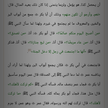
أن يحصل كذا، هو يؤمل، ولربما يتمنى إذا كان ذلك بعيد المنال، قال:
نعم، وأرجو أن تكون منهم
وذلك أن أبا بكر
جمع من أبواب البر

والخير، والمعروف ما لم يجتمع في غيره، ولهذا لما سأل النبي ﷺ:
من أصبح اليوم منكم صائمًا؟
قال أبو بكر
: أنا،
من تصدق؟

قال: أنا،
من عاد مريضًا؟
قال: أنا،
من تبع جنازة؟
قال: أنا، فذكر
[8]
النبي ﷺ:
أنها ما اجتمعت في رجل إلا دخل الجنة
.
فاجتمعت في أبي بكر
فكان يجمع أبواب البر، ولهذا لما أراد أن

ينافسه عمر
لما دعا النبي ﷺ إلى الصدقة؛ قال عمر: اليوم سأسبق

أبا بكر
فجاء عمر بنصف ماله، فسأله النبي ﷺ
كم تركت لأهلك؟

قال: مثل هذا، فجاء أبو بكر بماله كله، فسأله النبي ﷺ:
ما تركت
لأهلك؟
قال: تركت لهم الله ورسوله، فقال عمر
وهو عمر، لا جرم
