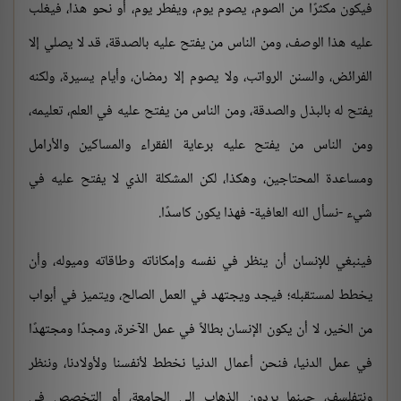
فيكون مكثرًا من الصوم، يصوم يوم، ويفطر يوم، أو نحو هذا، فيغلب
عليه هذا الوصف، ومن الناس من يفتح عليه بالصدقة، قد لا يصلي إلا
الفرائض، والسنن الرواتب، ولا يصوم إلا رمضان، وأيام يسيرة، ولكنه
يفتح له بالبذل والصدقة، ومن الناس من يفتح عليه في العلم، تعليمه،
ومن الناس من يفتح عليه برعاية الفقراء والمساكين والأرامل
ومساعدة المحتاجين، وهكذا، لكن المشكلة الذي لا يفتح عليه في
شيء -نسأل الله العافية- فهذا يكون كاسدًا.
فينبغي للإنسان أن ينظر في نفسه وإمكاناته وطاقاته وميوله، وأن
يخطط لمستقبله؛ فيجد ويجتهد في العمل الصالح، ويتميز في أبواب
من الخير، لا أن يكون الإنسان بطالاً في عمل الآخرة، ومجدًا ومجتهدًا
في عمل الدنيا، فنحن أعمال الدنيا نخطط لأنفسنا ولأولادنا، وننظر
ونتفلسف، حينما يردون الذهاب إلى الجامعة، أو التخصص في