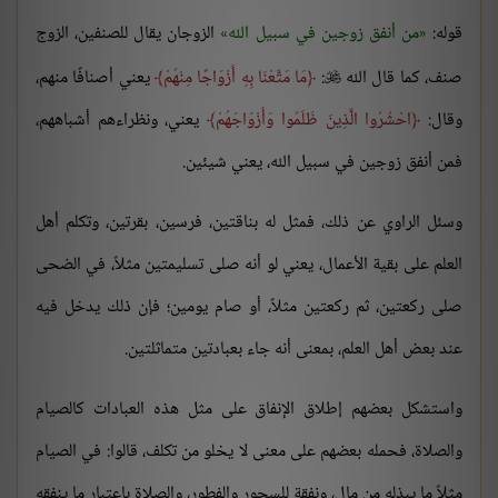
قوله:
من أنفق زوجين في سبيل الله
الزوجان يقال للصنفين، الزوج
صنف، كما قال الله
:
مَا مَتَّعْنَا بِهِ أَزْوَاجًا مِنْهُمْ
يعني أصنافًا منهم،

وقال:
احْشُرُوا الَّذِينَ ظَلَمُوا وَأَزْوَاجَهُمْ
يعني، ونظراءهم أشباههم،
فمن أنفق زوجين في سبيل الله، يعني شيئين.
وسئل الراوي عن ذلك، فمثل له بناقتين، فرسين، بقرتين، وتكلم أهل
العلم على بقية الأعمال، يعني لو أنه صلى تسليمتين مثلاً، في الضحى
صلى ركعتين، ثم ركعتين مثلاً، أو صام يومين؛ فإن ذلك يدخل فيه
عند بعض أهل العلم، بمعنى أنه جاء بعبادتين متماثلتين.
واستشكل بعضهم إطلاق الإنفاق على مثل هذه العبادات كالصيام
والصلاة، فحمله بعضهم على معنى لا يخلو من تكلف، قالوا: في الصيام
مثلاً ما يبذله من مال، ونفقة للسحور والفطور، والصلاة باعتبار ما ينفقه