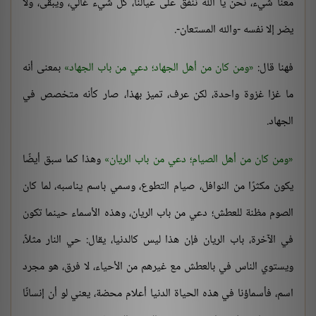
معنا شيء، نحن يا الله ننفق على عيالنا، كل شيء غالي، ويبقى، ولا
يضر إلا نفسه -والله المستعان-.
فهنا قال:
ومن كان من أهل الجهاد؛ دعي من باب الجهاد
بمعنى أنه
ما غزا غزوة واحدة، لكن عرف، تميز بهذا، صار كأنه متخصص في
الجهاد.
ومن كان من أهل الصيام؛ دعي من باب الريان
وهذا كما سبق أيضًا
يكون مكثرًا من النوافل، صيام التطوع، وسمي باسم يناسبه، لما كان
الصوم مظنة للعطش؛ دعي من باب الريان، وهذه الأسماء حينما تكون
في الآخرة، باب الريان فإن هذا ليس كالدنيا، يقال: حي النار مثلاً،
ويستوي الناس في بالعطش مع غيرهم من الأحياء، لا فرق، هو مجرد
اسم، فأسماؤنا في هذه الحياة الدنيا أعلام محضة، يعني لو أن إنسانًا