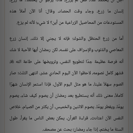
أجل أن يحصد غدًا، فمن لم يزرع، ماذا يرجو أن يحصد؟ ما زرع،
إنسان ما زرع، وجاء وقت الحصاد، وقال: أنا الآن أملأ هذه
المستودعات من المحاصيل الزراعية من أين؟ لا شيء؛ لأنه لم يزع.
أما من زرع الحنظل والشوك؛ فإنه لا يجني إلا ذلك، إنسان زرع
المعاصي والذنوب والإسراف على نفسه، لكن رمضان أيها الأحبة لا شك
أنه فرصة عظيمة جدًا لتطويع النفس، وترويضها على طاعة الله

فشهر كامل نصومه، لاحظوا الآن اليوم الحادي عشر، انتهى الثلث؛ صار
الصوم سهلاً علينا، ما هو مثل اليوم الأول، فإذا استمر الإنسان شهرًا
كاملاً، معنى ذلك أنه يستطيع بعد رمضان أن يصوم كيف شاء، يصوم
يومًا، ويفطر يومًا، يصوم الاثنين والخميس، أن يكثر من الصيام، خلاص
النفس الآن اعتادت، قراءة القرآن، يمكن بعض الناس ما يقرأ، طول
السنة ما يختم، إذا جاء رمضان؛ بحث عن مصحف.