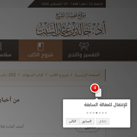
الجمعة 22 / صفر / 1448 - 07 / أغسطس 2026
التفسير والتدبر
شروح الكتب
سلاسل
الصفحة الرئيسية
شروح الكتب
كتاب الدعوات
252- باب في مسائل من الدعاء
من أخبار 
إغلاق
السابق
التالي
تحميل
أضف المادة لقائ