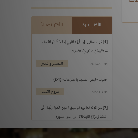
الأكثر زيارة
الأكثر تحميلاً
[1] قوله تعالى: {يَا أَيُّهَا النَّبِيُّ إِذَا طَلَّقْتُمُ النِّسَاء
فَطَلِّقُوهُنَّ لِعِدَّتِهِنَّ} الآية:1
التفسير والتدبر
201481
حديث «ليس الشديد بالصُّرَعة..» (1-2)
شروح الكتب
196813
[7] من قوله تعالى: {وَسِيقَ الَّذِينَ اتَّقَوْا رَبَّهُمْ إِلَى
الْجَنَّةِ زُمَرًا} الآية:73 إلى آخر السورة
التفسير والتدبر
195969