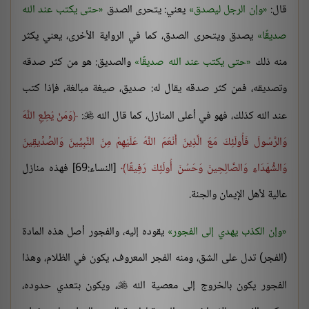
قال:
وإن الرجل ليصدق
يعني: يتحرى الصدق
حتى يكتب عند الله
صديقًا
يصدق ويتحرى الصدق، كما في الرواية الأخرى، يعني يكثر
منه ذلك
حتى يكتب عند الله صديقًا
والصديق: هو من كثر صدقه
وتصديقه، فمن كثر صدقه يقال له: صديق، صيغة مبالغة، فإذا كتب
عند الله كذلك، فهو في أعلى المنازل، كما قال الله
:
وَمَنْ يُطِعِ اللَّهَ

وَالرَّسُولَ فَأُولَئِكَ مَعَ الَّذِينَ أَنْعَمَ اللَّهُ عَلَيْهِمْ مِنَ النَّبِيِّينَ وَالصِّدِّيقِينَ
وَالشُّهَدَاءِ وَالصَّالِحِينَ وَحَسُنَ أُولَئِكَ رَفِيقًا
[النساء:69] فهذه منازل
عالية لأهل الإيمان والجنة.
وإن الكذب يهدي إلى الفجور
يقوده إليه، والفجور أصل هذه المادة
(الفجر) تدل على الشق، ومنه الفجر المعروف، يكون في الظلام، وهذا
الفجور يكون بالخروج إلى معصية الله
، ويكون بتعدي حدوده،
