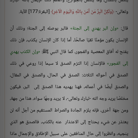
يتصل باللسان، وما يتصل بالجوارح، وأعظم ذلك الإيمان بالله -تبارك
وتعالى-
وَلَكِنَّ الْبِرَّ مَنْ آمَنَ بِاللَّهِ وَالْيَوْمِ الْآخِرِ
[البقرة:177] الآية.
قال:
وإن البر يهدي إلى الجنة
فالبر يوصله إلى الجنة؛ وذلك أن
الإنسان يكون مؤمنًا تقيًا صالحًا، أما إذا كان الإنسان يكذب، فإن ذلك
يفتح له آفاق المعصية والفجور، كما قال النبي ﷺ:
وإن الكذب يهدي
إلى الفجور
فالإنسان إذا التزم الصدق لا سيما إذا روعي في ذلك
الصدق في أحواله الثلاث: الصدق في الحال، والصدق في المقال،
والصدق أيضًا في أعماله، فهنا يهديه هذا الصدق إلى البر، فيكون
مخلصًا يريد وجه الله -تبارك وتعالى-، لا يريد وجهًا سواه، هذا من جهة،
ومن جهة أخرى، فإنه يلزم الجادة والصراط المستقيم من أجل أنه لن
يعتذر عن شيء يحتاج إلى الاعتذار عنه بالكذب، فالصدق هو الذي
ينجيه، وانظروا إلى حال المنافقين على سبيل الإطلاق والإجمال ماذا