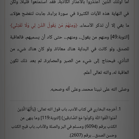
أما أولئك الذين اعتذروا بالأعذار الكاذبة، فقد استمتعوا قليلاً، ولكن
في النهاية هذه الآيات الكثيرة في سورة براءة، جاءت لتفضح هؤلاء،
ما بقي إلا أن تذكر الأسماء،
وَمِنْهُمْ مَنْ يَقُولُ ائْذَنْ لِي وَلَا تَفْتِنِّي
[التوبة:49] ومنهم من يقول..، ومنهم..، حتى كاد أن يسميهم، فالعاقبة
للصدق، ولو كانت في البداية هناك معاناة، ولو كان هناك شيء من
التأذي، فيحتاج إلى شيء من الصبر والمصابرة، ثم بعد ذلك تكون
العاقبة له، والله تعالى أعلم.
وصلى الله على نبينا محمد، وعلى آله وصحبه.
أخرجه البخاري في كتاب الأدب، باب قول الله تعالى: {يَاأَيُّهَا الَّذِينَ
آمَنُوا اتَّقُوا اللَّهَ وَكُونُوا مَعَ الصَّادِقِينَ} [التوبة:119] وما ينهى عن
الكذب برقم (6094) ومسلم في البر والصلة والآداب، باب قبح الكذب
وحسن الصدق... برقم (2607).