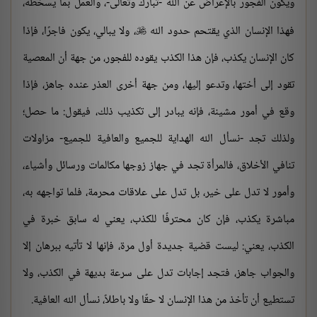
ويكون الفجور بالإعراض عن الله -تبارك وتعالى-، والعمل بما يسخطه،
فهذا الإنسان الذي يقتحم حدود الله
، ولا يبالي، يكون فاجرًا، فإذا

كان الإنسان يكذب، فإن هذا الكذب يقوده للفجور، من جهة أن المعصية
تقود إلى أختها، وتدعو إليها، ومن جهة أخرى العذر عنده جاهز، فإذا
وقع في أمور مشينة، فإنه يبادر إلى تكذيب ذلك، فيقول: ما حصل؛
ولذلك تجد -نسأل الله الهداية للجميع والعافية للجميع- مزاولات
تنافي الأخلاق، فالمرأة تجد في جهاز زوجها مكالمات ورسائل وأشياء،
وأمور لا تدل على خير، بل تدل على علاقات محرمة، فلما تواجهه به،
مباشرة يكذب، فإن كان محترفًا للكذب، يعني له سابق خبرة في
الكذب، يعني: ليست قضية جديدة أول مرة، فإنها لا تأتيه ببرهان إلا
والجواب جاهز، فتجد إجابات تدل على سرعة بديهة في الكذب، ولا
تستطيع أن تأخذ من هذا الإنسان لا حقًا ولا باطلاً، نسأل الله العافية.