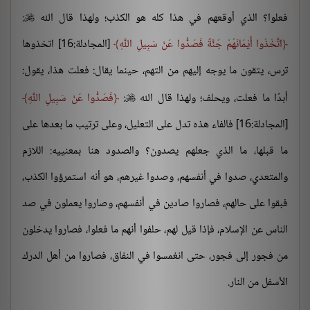
فعلوا؟ الذي أوقعهم في هذا كله هو الكذب؛ ولهذا قال الله
:

اتَّخَذُوا أَيْمَانَهُمْ جُنَّةً فَصَدُّوا عَنْ سَبِيلِ اللَّهِ
[المجادلة:16] اتخذوها
ترس، يتقون ما يوجه إليهم من التهم، حينما يقال: فعلت هذا، يقول:
أبدًا ما فعلت، ويحلف؛ ولهذا قال الله
:
فَصَدُّوا عَنْ سَبِيلِ اللَّهِ

[المجادلة:16] فالفاء هذه تدل على التعليل، وعلى ترتيب ما بعدها على
ما قبلها، ما الذي جعلهم يصدون؟ والصدود هنا بمعنييه: اللازم
والمتعدي، صدوا في أنفسهم، وصدوا غيرهم، هو أنه استمرؤوا الكذب،
فبقوا على حالهم، فصاروا صادين في أنفسهم، وصاروا يعملون في صد
الناس عن الإسلام، فإذا قيل لهم، حلفوا أنهم ما فعلوا، فصاروا يدخلون
من فجور إلى فجور، حتى انغمسوا في النفاق، فصاروا من أهل الدرك
الأسفل من النار.