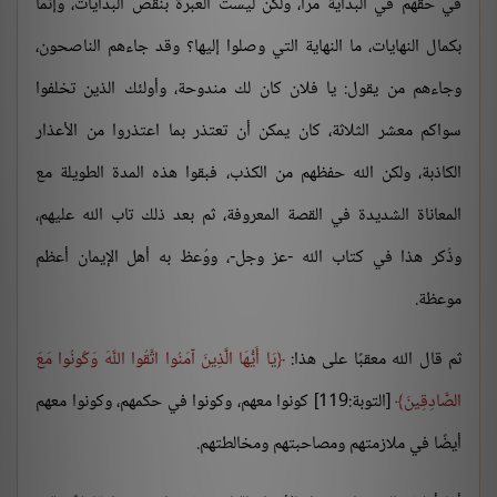
في حقهم في البداية مرًا، ولكن ليست العبرة بنقص البدايات، وإنما
بكمال النهايات، ما النهاية التي وصلوا إليها؟ وقد جاءهم الناصحون،
وجاءهم من يقول: يا فلان كان لك مندوحة، وأولئك الذين تخلفوا
سواكم معشر الثلاثة، كان يمكن أن تعتذر بما اعتذروا من الأعذار
الكاذبة، ولكن الله حفظهم من الكذب، فبقوا هذه المدة الطويلة مع
المعاناة الشديدة في القصة المعروفة، ثم بعد ذلك تاب الله عليهم،
وذُكر هذا في كتاب الله -عز وجل-، ووُعظ به أهل الإيمان أعظم
موعظة.
ثم قال الله معقبًا على هذا:
يَا أَيُّهَا الَّذِينَ آمَنُوا اتَّقُوا اللَّهَ وَكُونُوا مَعَ
الصَّادِقِينَ
[التوبة:119] كونوا معهم، وكونوا في حكمهم، وكونوا معهم
أيضًا في ملازمتهم ومصاحبتهم ومخالطتهم.