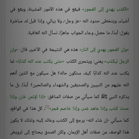
الكذب يهدي إلى الفجور
فيقع في هذه الأمور المشينة، ويقع في
أشياء، ويتخطى حدود الله -عز وجل-، ولا يبالي، وإذا قيل له، مباشرة
يقول: أبدًا، ما حصل، وجاء الجواب جاهزًا، نسأل الله العافية.
وإن الفجور يهدي إلى النار
هذه هي النتيجة في الأخير، قال:
وإن
الرجل ليكذب
يعني: ويتحرى الكذب
حتى يكتب عند الله كذابًا
لما
يكتب عند الله كذابًا كيف ستكون حاله؟ هل سيكون مع الذين أنعم
الله عليهم من النبيين والصديقين والشهداء والصالحين؟ أبدًا، بل ما
يذكره النبي ﷺ كما سيأتي من صفات المنافق:
إذا اؤتمن خان، وإذا
[2]
حدث كذب، وإذا عاهد غدر، وإذا خاصم فجر
، كل هذا في الواقع،
كما سيأتي -إن شاء الله- يرجع إلى الكذب، وعائد إليه؛ ولذلك لا يكون
هذا الوصف من صفات أهل الإيمان، ولكن الصدق يحتاج إلى ترويض