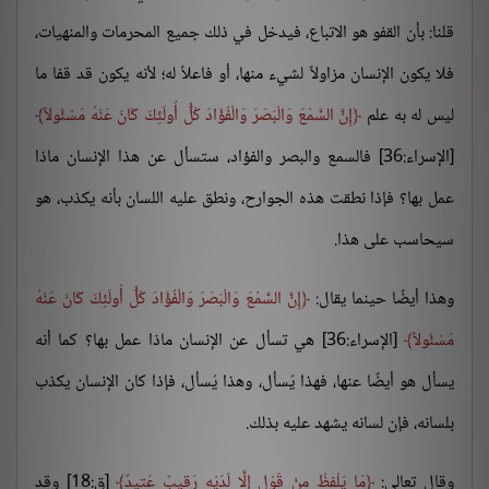
قلنا: بأن القفو هو الاتباع، فيدخل في ذلك جميع المحرمات والمنهيات،
فلا يكون الإنسان مزاولاً لشيء منها، أو فاعلاً له؛ لأنه يكون قد قفا ما
ليس له به علم
إِنَّ السَّمْعَ وَالْبَصَرَ وَالْفُؤَادَ كُلُّ أُولَئِكَ كَانَ عَنْهُ مَسْئُولاً
[الإسراء:36] فالسمع والبصر والفؤاد، ستسأل عن هذا الإنسان ماذا
عمل بها؟ فإذا نطقت هذه الجوارح، ونطق عليه اللسان بأنه يكذب، هو
سيحاسب على هذا.
وهذا أيضًا حينما يقال:
إِنَّ السَّمْعَ وَالْبَصَرَ وَالْفُؤَادَ كُلُّ أُولَئِكَ كَانَ عَنْهُ
مَسْئُولاً
[الإسراء:36] هي تسأل عن الإنسان ماذا عمل بها؟ كما أنه
يسأل هو أيضًا عنها، فهذا يُسأل، وهذا يُسأل، فإذا كان الإنسان يكذب
بلسانه، فإن لسانه يشهد عليه بذلك.
وقال تعالى:
مَا يَلْفِظُ مِنْ قَوْلٍ إِلَّا لَدَيْهِ رَقِيبٌ عَتِيدٌ
[ق:18] وقد