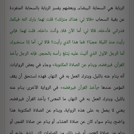
الربابة هي السحابة البيضاء، وبعضهم يفسر الربابة بالسحابة المنفردة
عن بقية السحاب
قالا لي: هذاك منزلك؟ قلت لهما: بارك الله فيكما،
فذراني فأدخله، قالا لي: أما الآن فلا، وأنت داخله، قلت لهما: فإني
رأيت منذ الليلة عجبًا؟ فما هذا الذي رأيت؟ قالا لي: أما إنا سنخبرك:
أما الرجل الأول الذي أتيت عليه يُثلغ رأسه بالحجر، فإنه الرجل يأخذ
القرآن، فيرفضه، وينام عن الصلاة المكتوبة
وجاء في بعض الروايات:
أنه ينام عنه بالليل، ويترك العمل به في النهار، فهذه تستحق أن يقف
المؤمن عندها
يأخذ القرآن فيرفضه
في الرواية الأخرى: ينام عنه
بالليل، ويترك العمل به في النهار، ما المعنى؟ يأخذ القرآن فيرفضه،
يعني لا يعمل به على هذه الرواية، وينام عن الصلاة المكتوبة هذا
واضح، ينام سواء كان عن صلاة العشاء، أو ينام عن صلاة الفجر، أو
ينام عن صلاة العصر، أو غير ذلك من الصلوات التي تشق عليه، أو