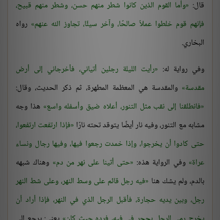
قال:
وأما القوم الذين كانوا شطر منهم حسن، وشطر منهم قبيح،
فإنهم قوم خلطوا عملاً صالحًا، وآخر سيئًا، تجاوز الله عنهم
رواه
البخاري.
وفي رواية له:
رأيت الليلة رجلين أتياني، فأخرجاني إلى أرض
مقدسة
والمقدسة هي المعظمة المطهرة، ثم ذكر الحديث، وقال:
فانطلقنا إلى نقب مثل التنور، أعلاه ضيق وأسفله واسع
هذا وجه
مشابه مع التنور، وفيه نار أيضًا يتوقد تحته نارًا
فإذا ارتفعت ارتفعوا،
حتى كادوا أن يخرجوا، وإذا خمدت رجعوا فيها، وفيها رجال ونساء
عراة
وفي الرواية هذه:
حتى أتينا على نهر من دم
وهناك شبهه
بالدم، ولم يشك هنا
فيه رجل قائم على وسط النهر، وعلى شط النهر
رجل، وبين يديه حجارة، فأقبل الرجل الذي في النهر، فإذا أراد أن
يخرج رمى الرجل بحجر في فيه، فرده حيث كان
يعني: يرجع إلى