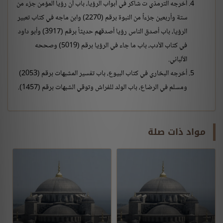
أخرجه الترمذي ت شاكر في أبواب الرؤيا، باب أن رؤيا المؤمن جزء من
ستة وأربعين جزءاً من النبوة برقم (2270) وابن ماجه في كتاب تعبير
الرؤيا، باب أصدق الناس رؤيا أصدقهم حديثاً برقم (3917) وأبو داود
في كتاب الأدب، باب ما جاء في الرؤيا برقم (5019) وصححه
الألباني.
أخرجه البخاري في كتاب البيوع، باب تفسير المشبهات برقم (2053)
ومسلم في الرضاع، باب الولد للفراش وتوقي الشبهات برقم (1457).
مواد ذات صلة