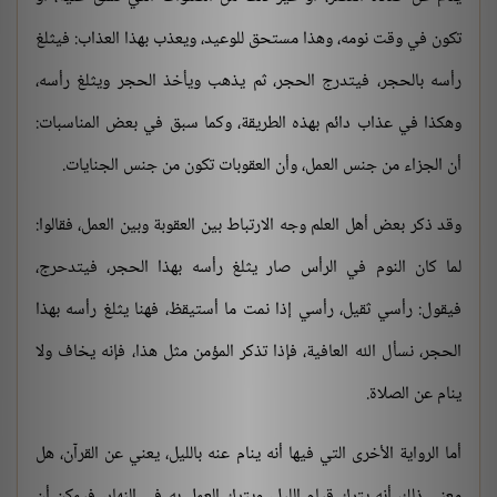
تكون في وقت نومه، وهذا مستحق للوعيد، ويعذب بهذا العذاب: فيثلغ
رأسه بالحجر، فيتدرج الحجر، ثم يذهب ويأخذ الحجر ويثلغ رأسه،
وهكذا في عذاب دائم بهذه الطريقة، وكما سبق في بعض المناسبات:
أن الجزاء من جنس العمل، وأن العقوبات تكون من جنس الجنايات.
وقد ذكر بعض أهل العلم وجه الارتباط بين العقوبة وبين العمل، فقالوا:
لما كان النوم في الرأس صار يثلغ رأسه بهذا الحجر، فيتدحرج،
فيقول: رأسي ثقيل، رأسي إذا نمت ما أستيقظ، فهنا يثلغ رأسه بهذا
الحجر، نسأل الله العافية، فإذا تذكر المؤمن مثل هذا، فإنه يخاف ولا
ينام عن الصلاة.
أما الرواية الأخرى التي فيها أنه ينام عنه بالليل، يعني عن القرآن، هل
معنى ذلك أنه يترك قيام الليل، ويترك العمل به في النهار، فيمكن أن