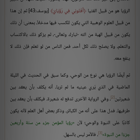
الرؤيا هو من قبيل الفتيا
أَفْتُونِي فِي رُؤْيَايَ
[يوسف:43] ثم إن هذا
من قبيل العلوم الوهبية التي يكون للكسب فيها مدخلاً، بمعنى: أن ذلك
يكون من قبيل الهبة من الله -تبارك وتعالى-، ثم يزكو ذلك بالاكتساب
والتعلم، ولا يصلح ذلك لكل أحد، فمن الناس من لو تعلم فإن ذلك لا
ينفع معه.
ثم أيضًا الرؤيا هي نوع من الوحي، وكما سبق في الحديث في الليلة
الماضية في الذي يُري عينيه ما لم تريا، أنه يكلف بأن يعقد بين
[2]
شعيرتين
، وفي الرواية الأخرى تدفع له شعيرة، فيكلف بأن يعقد بين
طرفيها، فدل هذا على أنه من الكبائر، وذكر بعض أهل العلم لأنه يكون
كاذبًا على النبوة والوحي؛ لأن
رؤيا المؤمن جزء من ستة وأربعين
[3]
جزءًا من النبوة
، فالأمر ليس بالسهل.