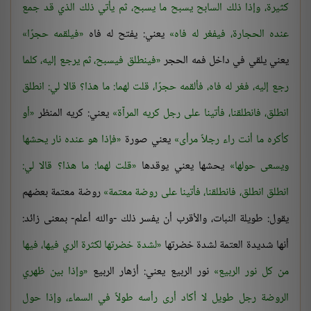
كثيرة، وإذا ذلك السابح يسبح ما يسبح، ثم يأتي ذلك الذي قد جمع
عنده الحجارة، فيفغر له فاه
يعني: يفتح له فاه
فيلقمه حجرًا
يعني يلقي في داخل فمه الحجر
فينطلق فيسبح، ثم يرجع إليه، كلما
رجع إليه، فغر له فاه، فألقمه حجرًا، قلت لهما: ما هذا؟ قالا لي: انطلق
انطلق، فانطلقنا، فأتينا على رجل كريه المرآة
يعني: كريه المنظر
أو
كأكره ما أنت راء رجلاً مرأى
يعني صورة
فإذا هو عنده نار يحشها
ويسعى حولها
يحشها يعني يوقدها
قلت لهما: ما هذا؟ قالا لي:
انطلق انطلق، فانطلقنا، فأتينا على روضة معتمة
روضة معتمة بعضهم
يقول: طويلة النبات، والأقرب أن يفسر ذلك -والله أعلم- بمعنى زائد:
أنها شديدة العتمة لشدة خضرتها
لشدة خضرتها لكثرة الري فيها، فيها
من كل نور الربيع
نور الربيع يعني: أزهار الربيع
وإذا بين ظهري
الروضة رجل طويل لا أكاد أرى رأسه طولاً في السماء، وإذا حول