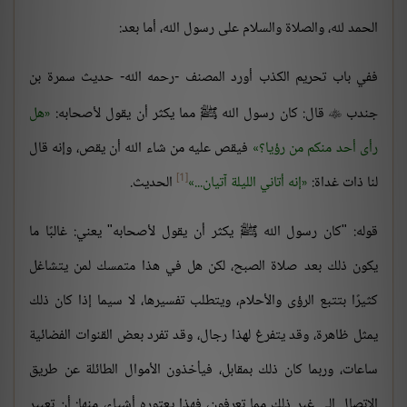
الحمد لله، والصلاة والسلام على رسول الله، أما بعد:
ففي باب تحريم الكذب أورد المصنف -رحمه الله- حديث سمرة بن
جندب
قال: كان رسول الله ﷺ مما يكثر أن يقول لأصحابه:
هل

رأى أحد منكم من رؤيا؟
فيقص عليه من شاء الله أن يقص، وإنه قال
[1]
لنا ذات غداة:
إنه أتاني الليلة آتيان...
الحديث.
قوله: "كان رسول الله ﷺ يكثر أن يقول لأصحابه" يعني: غالبًا ما
يكون ذلك بعد صلاة الصبح، لكن هل في هذا متمسك لمن يتشاغل
كثيرًا بتتبع الرؤى والأحلام، ويتطلب تفسيرها، لا سيما إذا كان ذلك
يمثل ظاهرة، وقد يتفرغ لهذا رجال، وقد تفرد بعض القنوات الفضائية
ساعات، وربما كان ذلك بمقابل، فيأخذون الأموال الطائلة عن طريق
الاتصال إلى غير ذلك مما تعرفون، فهذا يعتوره أشياء، منها: أن تعبير