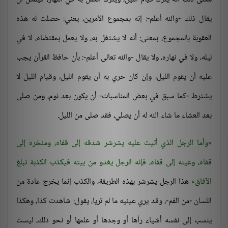
يقال ذلك -والله أعلم-: إنه بمجموع الأمرين، يعني: حصلت له هذه
العقوبة بالمجموع، بمعنى: أنه لا يشتغل به، ولا يعمل بمقتضاه، لا في
ليله، ولا في نهاره، ولا يقال -والله تعالى أعلم-: بأن حافظ القرآن يجب
عليه أن يقوم الليل، وإن كان حري به أن يقوم الليل، وقيام الليل لا
يشترط -كما سبق في بعض المناسبات- أن يكون بعد نوم، ومن صلى
بعد العشاء ما شاء الله له أن يصلي، فقد صلى من الليل.
وأما الرجل الذي أتيت عليه يشرشر شدقه إلى قفاه، ومنخره إلى
قفاه، وعينه إلى قفاه، فإنه الرجل يغدو من بيته فيكذب الكذبة تبلغ
الآفاق
هذا الرجل يشرشر بهذه الطريقة، والكذب إنما يخرج عادة من
اللسان -من الفم-، وقد يري عينيه ما لم تريا، يقول: شاهدت كذا، وهكذا
ينسب إلى نفسه أشياء رآها أو وجدها أو علمها أو نحو ذلك، ليست