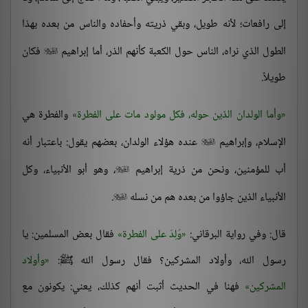
إلى رافعات؛ لأنه طويل، وبقي ذريته وأحفاده والناس من بعده بهذا
الطول الذي نراه، الناس حول الكعبة كأنهم الذر، أما إبراهيم
فكان

طويلاً.
وأما الولدان الذين حوله، فكل مولود مات على الفطرة
والفطرة هي
الإسلام، وإبراهيم
عنده هؤلاء الولدان، بعضهم يقول: باعتبار أنه

أب للمؤمنين، ونحن من ذرية إبراهيم
، وهو أبو الأنبياء، وكل

الأنبياء الذين جاؤوا من بعده هم من نسله
.

قال: وفي رواية البرقاني:
وُلِدَ على الفطرة
فقال بعض المسلمين: يا
رسول الله، وأولاد المشركين؟ فقال رسول الله ﷺ:
وأولاد
المشركين
فهنا في الحديث أثبت أنهم كذلك، يعني: يكونون مع