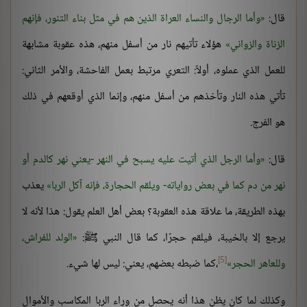
قال:
وأما الرجال والنساء العراة الذين هم في مثل بناء التنور، فإنهم
الزناة والزواني
هؤلاء تأتيهم نار من أسفل منهم، هذه عقوبة مشابهة
للعمل الذي عملوه، أولاً: التعري مرتبط بعمل الفاحشة، والأمر الثاني:
تأتي هذه النار وتأخذهم من أسفل منهم، وإنما الذي أوقعهم في ذلك
هو الفرج.
قال:
وأما الرجل الذي أتيت عليه يسبح في النهر -يعني نهر كالدم أو
نهر من دم كما في بعض رواياته- ويلقم الحجارة، فإنه آكل الربا
يعذب
بهذه الطريقة، ما علاقة هذه العقوبة؟ بعض أهل العلم يقول: هذا لأنه لا
يرجع إلا بالخيبة، فيلقم حجرًا، كما قال النبي ﷺ:
الولد للفراش،
[5]
وللعاهر الحجر
،كما ضبطه بعضهم، يعني: ليس لها شيء.
وكذلك لما كان يظن هذا أنه يحصل من وراء الربا المكاسب والأموال