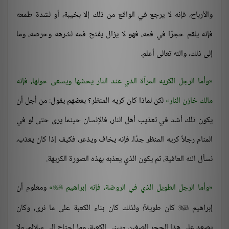
والأرباح، فإنه لا يرجع في الواقع من ذلك إلا بخيبة، أو لشدة طمعه
فإنه يلقم حجرًا في فمه، فهو لا يزال يفتح فمه لشرهه وحرصه، وما
إلى ذلك، والله تعالى أعلم.
وأما الرجل الكريه المرآة الذي عند النار يحشها ويسعى حولها، فإنه
مالك خازن النار
لكن لماذا كان كريه المنظر؟ بعضهم يقول: من أجل أن
يكون ذلك أشد في تعذيب أهل النار، فالإنسان حينما يرى حتى لو في
المنام رجلاً كريه المنظر جدًا، فإنه يخاف ويذعر، فكيف إذا كان يعذب،
نسأل الله العافية، ثم يكون الذي يعذبه بهذه الصورة الكريهة.
وأما الرجل الطويل الذي في الروضة، فإنه إبراهيم
ومعلوم أن

إبراهيم
كان طويلاً؛ ولذلك كان بناء الكعبة على ما نرى، وكان

يصعد على هذا الحجر الصغير، ويبني الكعبة، وما احتاج إلى سلالم، ولا