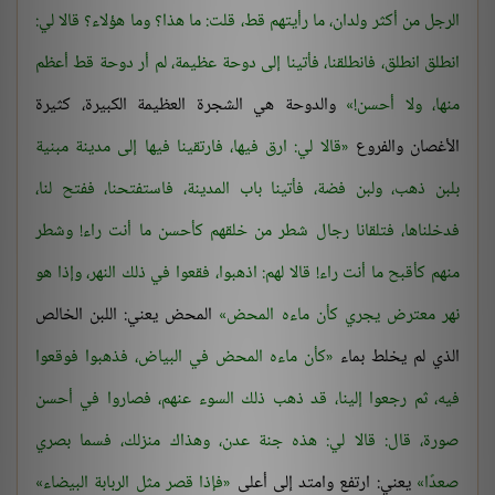
الرجل من أكثر ولدان، ما رأيتهم قط، قلت: ما هذا؟ وما هؤلاء؟ قالا لي:
انطلق انطلق، فانطلقنا، فأتينا إلى دوحة عظيمة، لم أر دوحة قط أعظم
منها، ولا أحسن!
والدوحة هي الشجرة العظيمة الكبيرة، كثيرة
الأغصان والفروع
قالا لي: ارق فيها، فارتقينا فيها إلى مدينة مبنية
بلبن ذهب، ولبن فضة، فأتينا باب المدينة، فاستفتحنا، ففتح لنا،
فدخلناها، فتلقانا رجال شطر من خلقهم كأحسن ما أنت راء! وشطر
منهم كأقبح ما أنت راء! قالا لهم: اذهبوا، فقعوا في ذلك النهر، وإذا هو
نهر معترض يجري كأن ماءه المحض
المحض يعني: اللبن الخالص
الذي لم يخلط بماء
كأن ماءه المحض في البياض، فذهبوا فوقعوا
فيه، ثم رجعوا إلينا، قد ذهب ذلك السوء عنهم، فصاروا في أحسن
صورة، قال: قالا لي: هذه جنة عدن، وهذاك منزلك، فسما بصري
صعدًا
يعني: ارتفع وامتد إلى أعلى
فإذا قصر مثل الربابة البيضاء