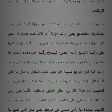
آتيان
يعني: جاءه رجلان، أو على صورة رجلين، كما يدل عليه بعض
الروايات.
وإنهما قالا لي: انطلق، وإني انطلقت معهما، وإنا أتينا على رجل
مضطجع
مضطجع يعني: راقد
وإذا آخر قائم عليه بصخرة
حجر
كبير
وإذا هو يهوي بالصخرة لرأسه
يهوي يعني يلقيها أو يسقطها
على رأسه
فيثلغ رأسه
يعني: فيشدخ رأسه
فيتدهده الحجر ها
هنا
يعني: يتدحرج
فيتبع الحجر فيأخذه فلا يرجع إليه حتى يصح
رأسه كما كان
يرجع سليمًا
ثم يعود عليه، فيفعل به مثل ما فعل
المرة الأولى!
قال:
قلت لهما: سبحان الله
وهذه تقال غالبًا في حال
التعجب
ما هذا؟ قالا لي: انطلق انطلق، فانطلقنا، فأتينا على رجل
مستلق لقفاه
يعني: على قفاه
وإذا آخر قائم عليه بكلوب من حديد
الكلوب حديدة لها رأس منثني في طرفها، يعني مثل التي تعلق بها