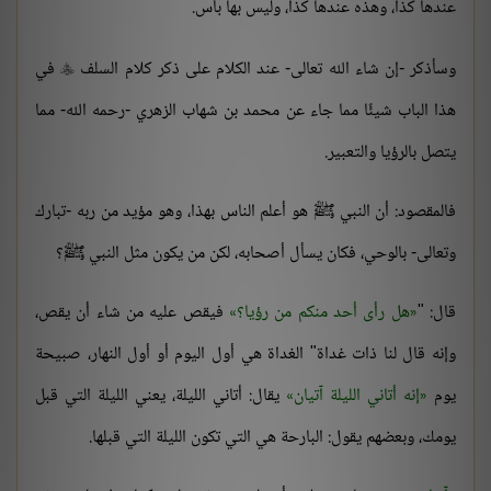
عندها كذا، وهذه عندها كذا، وليس بها بأس.
وسأذكر -إن شاء الله تعالى- عند الكلام على ذكر كلام السلف
في

هذا الباب شيئًا مما جاء عن محمد بن شهاب الزهري -رحمه الله- مما
يتصل بالرؤيا والتعبير.
فالمقصود: أن النبي ﷺ هو أعلم الناس بهذا، وهو مؤيد من ربه -تبارك
وتعالى- بالوحي، فكان يسأل أصحابه، لكن من يكون مثل النبي ﷺ؟
قال: "
هل رأى أحد منكم من رؤيا؟
فيقص عليه من شاء أن يقص،
وإنه قال لنا ذات غداة" الغداة هي أول اليوم أو أول النهار، صبيحة
يوم
إنه أتاني الليلة آتيان
يقال: أتاني الليلة، يعني الليلة التي قبل
يومك، وبعضهم يقول: البارحة هي التي تكون الليلة التي قبلها.