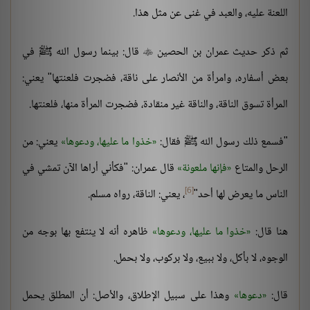
اللعنة عليه، والعبد في غنى عن مثل هذا.
ثم ذكر حديث عمران بن الحصين
قال: بينما رسول الله ﷺ في

بعض أسفاره، وامرأة من الأنصار على ناقة، فضجرت فلعنتها" يعني:
المرأة تسوق الناقة، والناقة غير منقادة، فضجرت المرأة منها، فلعنتها.
"فسمع ذلك رسول الله ﷺ فقال:
خذوا ما عليها، ودعوها
يعني: من
الرحل والمتاع
فإنها ملعونة
قال عمران: "فكأني أراها الآن تمشي في
[6]
الناس ما يعرض لها أحد"
، يعني: الناقة، رواه مسلم.
هنا قال:
خذوا ما عليها، ودعوها
ظاهره أنه لا ينتفع بها بوجه من
الوجوه، لا بأكل، ولا ببيع، ولا بركوب، ولا بحمل.
قال:
دعوها
وهذا على سبيل الإطلاق، والأصل: أن المطلق يحمل