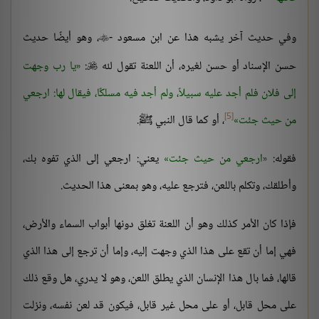
وفي حديث آخر يشبه هذا عن ابن مسعود -
، وهو أيضًا حديث

حسن الإسناد أو حسن لغيره، أن اللعنة تقول لله
:
يا رب وجهت

إلى فلان فلم أجد عليه سبيلاً، ولم أجد فيه مسلكًا، فيقال لها: ارجعي
[5]
من حيث جئت
، أو كما قال النبي ﷺ.
فقوله:
ارجعي من حيث جئت
يعني: ارجعي إلى الذي تفوه بك،
وأطلقك، وتكلم باللعن، فترجع عليه، وهو بمعنى هذا الحديث.
فإذا كان الأمر كذلك وهو أن اللعنة تغلق دونها أبواب السماء والأرض،
فهي إما أن تقع على هذا الذي وجهت إليه، وإما أن ترجع إلى هذا الذي
قالها، فما بال هذا الإنسان الذي يطلق اللعن، وهو لا يدري، هل وقع ذلك
على محل قابل، أو على محل غير قابل، فيكون قد لعن نفسه، ونزلت