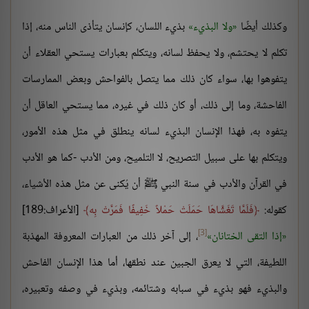
وكذلك أيضًا
ولا البذيء
بذيء اللسان، كإنسان يتأذى الناس منه، إذا
تكلم لا يحتشم، ولا يحفظ لسانه، ويتكلم بعبارات يستحي العقلاء أن
يتفوهوا بها، سواء كان ذلك مما يتصل بالفواحش وبعض الممارسات
الفاحشة، وما إلى ذلك، أو كان ذلك في غيره، مما يستحي العاقل أن
يتفوه به، فهذا الإنسان البذيء لسانه ينطلق في مثل هذه الأمور،
ويتكلم بها على سبيل التصريح، لا التلميح، ومن الأدب -كما هو الأدب
في القرآن والأدب في سنة النبي ﷺ أن يُكنى عن مثل هذه الأشياء،
كقوله:
فَلَمَّا تَغَشَّاهَا حَمَلَتْ حَمْلاً خَفِيفًا فَمَرَّتْ بِه
[الأعراف:189]
[3]
إذا التقى الختانان
، إلى آخر ذلك من العبارات المعروفة المهذبة
اللطيفة، التي لا يعرق الجبين عند نطقها، أما هذا الإنسان الفاحش
والبذيء فهو بذيء في سبابه وشتائمه، وبذيء في وصفه وتعبيره،