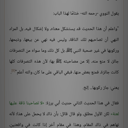
يقول النووي -رحمه الله- ختامًا لهذا الباب:
"واعلم أن هذا الحديث قد يستشكل معناه، ولا إشكال فيه، بل المراد
النهي أن تصاحبهم تلك الناقة، وليس فيه نهي عن بيعها، وذبحها،
وركوبها في غير صحبة النبي ﷺ، بل كل ذلك وما سواه من التصرفات
جائز، لا منع منه، إلا من مصاحبته ﷺ بها؛ لأن هذه التصرفات كلها
[8]
كانت جائزة، فمنع بعض منها، فبقي الباقي على ما كان، والله أعلم"
.
يعني: جاز ركوبها... إلخ.
فقال في هذا الحديث الثاني حديث أبي برزة:
لا تصاحبنا ناقة عليها
لعنة
لكن الأول مطلق، ولو قال قائل: بأن ذاك لا يحمل على هذا؛ لأنه
نهاهم في ذاك المقام، وهذا في مقام آخر إذا كانت في واقعتين،