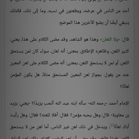
أحد من الناس في عرضه، ويطعنون في نسبه، وما إلى ذلك، فكذلك
ينبغي أيضًا أن يضع الآخرين هذا الموضع.
قال:
ولا اللعان
وهذا هو الشاهد، وقد مضى الكلام على هذا، يعني:
كثير اللعن، وظاهره الإطلاق، بمعنى: أنه لعان، سواء كان لمن يستحق
اللعن، أو لمن لا يستحق اللعن، بمعنى: أنه مضى الكلام على لعن المعين
عند من يقول: بجواز لعن المعين المستحق مثلاً، هل يكون المؤمن
لعانًا؟
الإمام أحمد -رحمه الله- سأله ابنه عبد الله أتحب يزيدًا؟ -يعني: يزيد
بن معاوية- قال: وهل يحبه مؤمن؟ فقال: أفلا تلعنه؟ فقال: وهل رأيت
[2]
أباك لعانًا
، ويدخل في ذلك لعن غير الناس، أما لعن من لا يستحق
اللعن، فهذا ظاهر، وقد مضى أن لعن المؤمن كقتله، ولكن لعن الدابة،