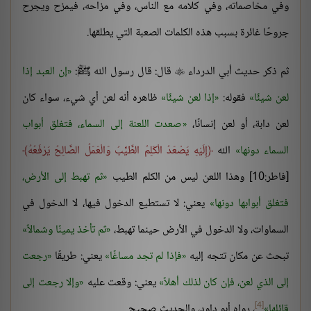
وفي مخاصماته، وفي كلامه مع الناس، وفي مزاحه، فيمزح ويجرح
جروحًا غائرة بسبب هذه الكلمات الصعبة التي يطلقها.
ثم ذكر حديث أبي الدرداء
قال: قال رسول الله ﷺ:
إن العبد إذا

لعن شيئًا
فقوله:
إذا لعن شيئًا
ظاهره أنه لعن أي شيء، سواء كان
لعن دابة، أو لعن إنسانًا،
صعدت اللعنة إلى السماء، فتغلق أبواب
السماء دونها
الله
إِلَيْهِ يَصْعَدُ الْكَلِمُ الطَّيِّبُ وَالْعَمَلُ الصَّالِحُ يَرْفَعُهُ
[فاطر:10] وهذا اللعن ليس من الكلم الطيب
ثم تهبط إلى الأرض،
فتغلق أبوابها دونها
يعني: لا تستطيع الدخول فيها، لا الدخول في
السماوات، ولا الدخول في الأرض حينما تهبط،
ثم تأخذ يمينًا وشمالاً
تبحث عن مكان تتجه إليه
فإذا لم تجد مساغًا
يعني: طريقًا
رجعت
إلى الذي لعن، فإن كان لذلك أهلاً
يعني: وقعت عليه
وإلا رجعت إلى
[4]
قائلها
، رواه أبو داود، والحديث صحيح.