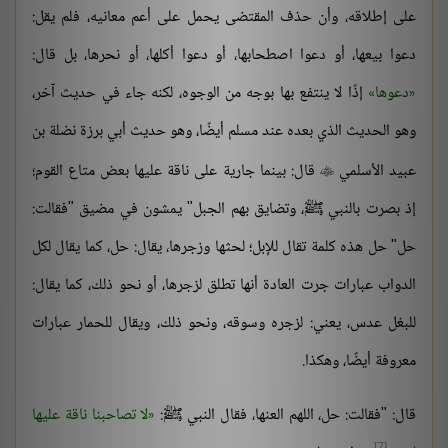
على إطلاقه، وأن حذف المقتضى يحمل على أعم معانيه، فلم يقل:
دعوا بيعها، أو دعوا اصطحابها، أو دعوا أكلها، أو نحرها، بل قال:
دعوها
إذًا لا ينتفع بها بوجه من الوجوه، لكنه جاء في حديث آخر،
وهو الحديث الذي بعده عند مسلم أيضًا، وهو حديث أبي برزة نضلة بن
عبيد الأسلمي
قال: بينما جارية على ناقة عليها بعض متاع القوم؛

إذ بصرت بالنبي ﷺ، وتضايق بهم الجبل" يمشون في مضيق "فقالت:
حل" حل هذه كلمة تقال للإبل؛ لحثها وزجرها، يقال: حل، كما يقال لكل
الدواب عبارات جرت العادة أنها تطلق لزجرها، أو نحو ذلك، كما يقال:
للبغل عدس، يعني: لزجره وسوقه، ونحو ذلك، ويقال للحمار عبارات
معروفة أيضًا، وهكذا.
قال: "فقالت: حل، اللهم العنها، فقال النبي ﷺ:
لا تصاحبنا ناقة عليها