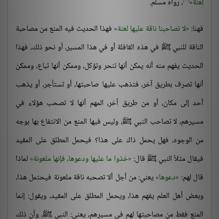
[7]
لعنة
، رواه مسلم.
فهنا:
لا تصاحبنا ناقة عليها لعنة
فهذا الحديث فيه المنع من مصاحبة
الناقة للنبي ﷺ في هذه القافلة أو في هذا المسير، أو نحو ذلك، فهذا
الحديث يفهم منه أنه يمكن أنها تنحر وتؤكل، وممكن أنها تباع، وممكن
أنها تصرف بطريق آخر، فتذهب عليها صاحبتها، أو تستأجر، أو يذهب
أحد إلى مكان، أو من طريق آخر، المهم أنها لا تصحب هؤلاء في
مسيرهم، لا تصاحب النبي ﷺ، وليس فيها المنع من الانتفاع بها بوجه
من الوجوه، فهل يحمل ذاك على هذا؟ فيحمل المطلق على المقيد
فيقال مثلاً النبي ﷺ قال:
خذوا ما عليها ودعوها، فإنها ملعونة
لماذا
قال لهم:
دعوها
يعني: من أجل ألا تصحبه ناقة ملعونة فيحتمل هذا،
وبعض أهل العلم يفهم هذا، ويحمل المطلق على المقيد، ويقول: إنما
المنع فقط من مصاحبتها لهم في مسيرهم، يعني: النبي ﷺ، وأن ذلك