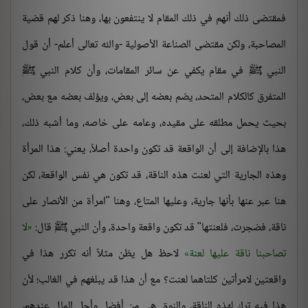
فمقتضى ذلك أنهم في ذلك المقام لا ينتفعون بها، وهنا ذكر لهم قضية
المصاحبة، ولكن مقتضى الصناعة الأصولية -والله تعالى أعلم- أن قول
النبي ﷺ في مقام يكفي عن سائر المقامات، وأن كلام النبي ﷺ
المتفرق كالكلام المتحد، يضم بعضه إلى بعض، ويؤلف بعضه مع بعض،
بحيث يحمل مطلقه على مقيده، وعامه على خاصه، وما أشبه ذلك،
هذا بالإضافة إلى أن الواقعة قد تكون واحدة أصلاً، يعني: هذا المرأة
وهذه الجارية التي لعنت هذه الناقة، قد تكون هي نفس الواقعة، لكن
هنا عبر عنها بأنها جارية، وعليها المتاع، وهنا "امرأة من الأنصار على
ناقة، فضجرت، فلعنتها" قد تكون واقعة واحدة، وأن النبي ﷺ قال:
لا
تصاحبنا ناقة عليها لعنة
لاحظ هل يظن مثلاً أنه تكرر هذا في
واقعتين لامرأتين كلتاهما لعنت؟ مع أن هذا قد يبلغهم في الغالب؛ لأن
هذا فيه ترك لهذه الناقة، والنوق هي من أفضل وأجل المال عندهم،