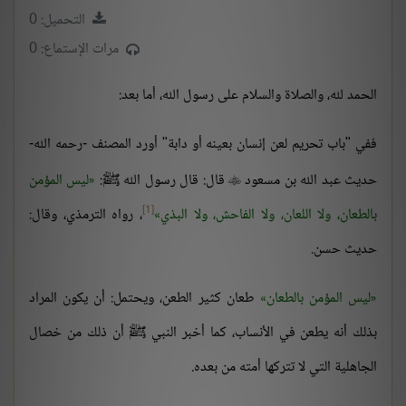
التحميل: 0
مرات الإستماع: 0
الحمد لله، والصلاة والسلام على رسول الله، أما بعد:
ففي "باب تحريم لعن إنسان بعينه أو دابة" أورد المصنف -رحمه الله-
حديث عبد الله بن مسعود
قال: قال رسول الله ﷺ:
ليس المؤمن

[1]
بالطعان، ولا اللعان، ولا الفاحش، ولا البذي
، رواه الترمذي، وقال:
حديث حسن.
ليس المؤمن بالطعان
طعان كثير الطعن، ويحتمل: أن يكون المراد
بذلك أنه يطعن في الأنساب، كما أخبر النبي ﷺ أن ذلك من خصال
الجاهلية التي لا تتركها أمته من بعده.