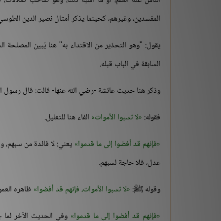
الناس عنه العلم، أو ما أشبه ذلك، وهو صاحب ضلالات، فيُ
المفسدين، وغيرهم، كحينما يذكر أمثال نصير الدين الطوسي،
يقول: "وهو التحذير من الاقتداء به" هنا يُبين المصلحة ا
السابقة في الباب قبله.
وذكر هنا حديث عائشة -رضي الله عنها- قالت: قال رسول 
فقوله:
لا تسبوا الأموات
الفاء هنا للتعليل.
فإنهم قد أفضوا إلى ما قدموا
يعني: لا فائدة من سبهم، وق
عدل، فلا حاجة لسبهم.
وقوله ﷺ:
لا تسبوا الأموات، فإنهم قد أفضوا
ظاهره العموم
فإنهم قد أفضوا إلى ما قدموا
وفي الحديث الآخر لما جي