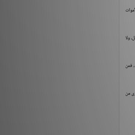
شروح الكتب
186196
أموات
، ولا
، فمن
وى من