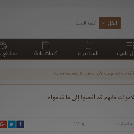
الكل
 علمية
المحاضرات
كلمات عامة
مقاطع م
ب الأموات بغير حق ومصلحة شرعية
أموات فإنهم قد أفضوا إلى ما قدموا»
انشر ت
شارك على ف
ش
مة المدارسة
0