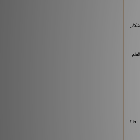
[3] من قوله تعالى: {يَوْمَ نَقُولُ لِجَهَنَّمَ هَلِ امْتَلَأْتِ}
الآية:30 إلى آخر السورة
إشكال
التفسير والتدبر
176213
حديث «إنما الأعمال بالنيات..» (1-2)
علم.
شروح الكتب
259561
حديث «إن الله لا ينظر إلى أجسامكم..» إلى «إذا
التقى المسلمان بسيفيهما..»
شروح الكتب
212882
‏(22) لَبَّيْكَ اللَّهُمَّ لَبَّيْكَ، لَبَّيْكَ لاَ شَرِيكَ لَكَ لَبَّيْكَ، إِنَّ
علنًا
الْحَمْدَ، وَالنِّعْمَةَ، لَكَ وَالْمُلْكَ، لاَ شَرِيكَ لَكَ – الجزء
الثاني