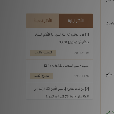
 كبار
الأكثر زيارة
الأكثر تحميلاً
حاديث
[1] قوله تعالى: {يَا أَيُّهَا النَّبِيُّ إِذَا طَلَّقْتُمُ النِّسَاء
فَطَلِّقُوهُنَّ لِعِدَّتِهِنَّ} الآية:1
التفسير والتدبر
201481
حديث «ليس الشديد بالصُّرَعة..» (1-2)
و حكم
شروح الكتب
196813
[7] من قوله تعالى: {وَسِيقَ الَّذِينَ اتَّقَوْا رَبَّهُمْ إِلَى
الْجَنَّةِ زُمَرًا} الآية:73 إلى آخر السورة
التفسير والتدبر
195969
له في