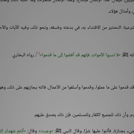
بيّن، فيقال: هذا الإنسان مبتدع، وهذا الإنسان منحرف، وما أشبه ذلك، وهكذا
 وأمثال هؤلاء.
لشرعية: التحذير من الاقتداء به، في بدعته وفسقه، ونحو ذلك، وفيه الآيات والأ
[1]
الله ﷺ:
لا تسبوا الأموات، فإنهم قد أفضوا إلى ما قدموا
، رواه البخاري.
د قدموا على ما عملوا، وقدموا وأسلفوا من الأعمال، فالله يجازيهم على ذلك، وه
، وأن ذلك للجميع الكفار وللمسلمين، فإن ذلك يصدق عليهم.
ء بجنازة، فأثنوا عليها شرًا، وقال النبي ﷺ:
وجبت
وقال:
أنتم شهداء ال