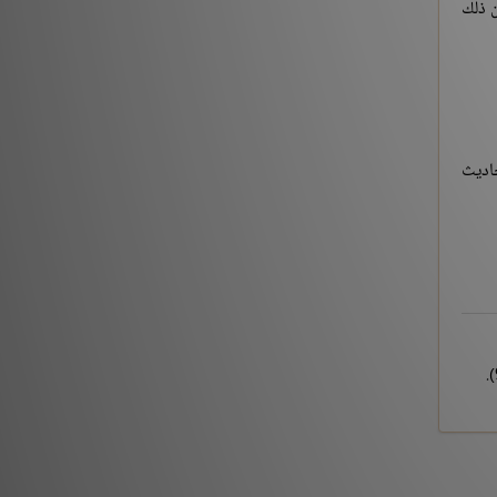
ن ذلك
حاديث