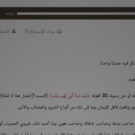
00:00
مرات الإستماع: 0
التحمي
 فيه حديثًا واحدًا.
هره.
له أو عن رسوله ﷺ كقوله:
تَبَّتْ يَدَا أَبِي لَهَبٍ وَتَبَّ
[المسد:1] فمثل هذا لا إشك
لأمور وقعت لأهل الإيمان، وما إلى ذلك من أنواع الشرور والمصائب والأذى.
هو صاحب بدعة، وصاحب ضلالة، وصاحب هوى، وما أشبه ذلك، فيروي الحديث، أو 