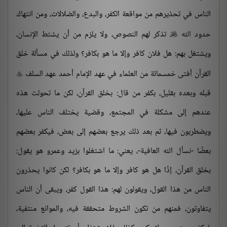
الناس في تحذيرهم من مواقعة الكفر، والبدع، والضلالات، ومن انتهاك
حدود الله
تذكر لهم النصوص، ولا يلزم من أن يشتط الإنسان،

ويشتغل بهم: هل فلان كافر وإلا ما هو بكافر؟ ولذلك في مسألة خلق
القرآن أفتى خمسمائة من العلماء في عهد الإمام أحمد عهد السلف

قبله وبعده بقليل، بكفر من قال: بخلق القرآن، لكن ما تحولت هذه
عندهم إلى مشكلة في المجتمع، وقضية يختلف الناس عليها،
ويضطربون فيها، ثم بعد ذلك يرجع بعضهم إلى بعض، فيكفر بعضهم
بعضًا -نسأل الله العافية-، يعني: ما اشتغلوا بزيد وعمرو هو يقول:
بخلق القرآن، إذًا هل هو كافر وإلا ما هو بكافر؟ لكن كانوا يحذرون
الناس من هذا القول، ويقولون لهم: هذا القول كفر، ويبقى أن الناس
يتفاوتون، فمنهم من تكون الشروط متحققة فيه، والموانع منتفية،