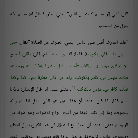
قال: "في إثر سماء كانت من الليل" يعني: مطر، فيقال له: سماء؛ لأنه
ينزل من السحاب.
"فلما انصرف أقبل على الناس" يعني: انصرف من الصلاة "فقال:
هل
تدرون ماذا قال ربكم؟
)) قالوا: الله ورسوله أعلم، قال:
قال: أصبح
من عبادي مؤمن بي وكافر، فأما من قال: مطرنا بفضل الله ورحمته،
فذلك مؤمن بي، كافر بالكوكب، وأما من قال: مطرنا بنوء كذا وكذا،
[1]
فذلك كافر بي، مؤمن بالكوكب
، متفق عليه، إذا قال الإنسان: مطرنا
بنوء كذا، إذا كان يعتقد أن هذا النوء هو الذي ينزل الغيث، وأنه
يتصرف، وما إلى ذلك، فهذا من أقبح أنواع الإشراك، وهو شرك في
الربوبية، يعني: يعتقد أن مدبرًا مع الله
في هذا الكون، ينزل المطر،

ويتصرف، والنوء لا علاقة له بهذا، وإذا قاله يقصد به التوقيت، فقط