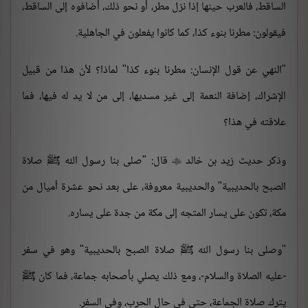
الساقط، فالعرب حينها إذا نزل مطر، أو نحو ذلك، أضافوه إلى الساقط،
فيقولون: مطرنا بنوء كذا، كما كانوا يفعلون في الجاهلية.
"النهي عن قول الإنسان: مطرنا بنوء كذا" لماذا؟ لأن هذا من قبيل
الإشراك، إضافة النعمة إلى غير مسديها، إلى من لا يد له فيها، فما
علاقته في هذا؟
وذكر حديث زيد بن خالد
قال: "صلى بنا رسول الله ﷺ صلاة

الصبح بالحديبية" والحديبية معروفة، على بعد نحو عشرة أميال من
مكة، تكون على يسار المتجه إلى مكة من جدة على يساره.
"وصلى بنا رسول الله ﷺ صلاة الصبح بالحديبية" وهو في سفر
-عليه الصلاة والسلام-، ومع ذلك يصلي بأصحابه جماعة، فما كان ﷺ
يترك صلاة الجماعة، حتى في حال الحرب، وفي السفر.