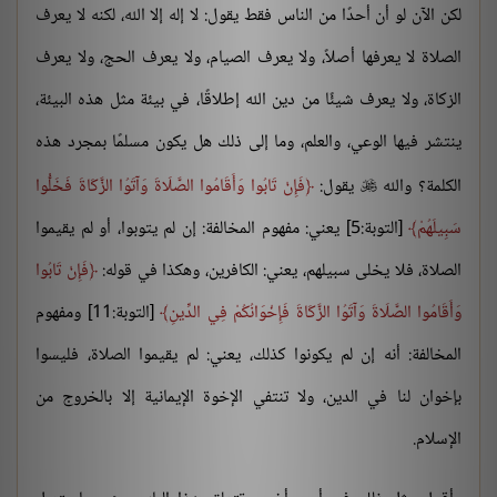
لكن الآن لو أن أحدًا من الناس فقط يقول: لا إله إلا الله، لكنه لا يعرف
الصلاة لا يعرفها أصلاً، ولا يعرف الصيام، ولا يعرف الحج، ولا يعرف
الزكاة، ولا يعرف شيئًا من دين الله إطلاقًا، في بيئة مثل هذه البيئة،
ينتشر فيها الوعي، والعلم، وما إلى ذلك هل يكون مسلمًا بمجرد هذه
الكلمة؟ والله
يقول:
فَإِنْ تَابُوا وَأَقَامُوا الصَّلَاةَ وَآتَوُا الزَّكَاةَ فَخَلُّوا

سَبِيلَهُمْ
[التوبة:5] يعني: مفهوم المخالفة: إن لم يتوبوا، أو لم يقيموا
الصلاة، فلا يخلى سبيلهم، يعني: الكافرين، وهكذا في قوله:
فَإِنْ تَابُوا
وَأَقَامُوا الصَّلَاةَ وَآتَوُا الزَّكَاةَ فَإِخْوَانُكُمْ فِي الدِّينِ
[التوبة:11] ومفهوم
المخالفة: أنه إن لم يكونوا كذلك، يعني: لم يقيموا الصلاة، فليسوا
بإخوان لنا في الدين، ولا تنتفي الإخوة الإيمانية إلا بالخروج من
الإسلام.