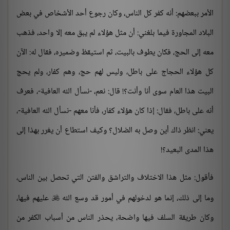
الأمر ببعضهم: أنه كفر كل الناس، وكان رجوع أحد الأشخاص في بعض
البلاد المجاورة فيما بلغني: أن مثل هؤلاء لم يبق معه إلا واحد، فذهب
معه إلى الحج، فكان يطوف بالبيت، ثم استيقظ وضميره، فقال له: الآن
كل هؤلاء الحجاج على باطل، وليس لهم حج، وهم كفار، ولم يحج
البيت هذا العام سوى أنا وأنت؟! قال: نعم، -نسأل الله العافية-، فعرف
أنه على باطل، فقال: إذا كان هؤلاء كفار، فأنا معهم -نسأل الله العافية-،
يعني: انظر ذاك أين وصل به الضلال؟ وكيف استطاع أن يغرر بهذا إلى
هذا المدى البعيد؟!
فأقول: مثل هذا الاختلاف والتراشق والفتن التي تحصل بين الناس،
وما إلى ذلك، إنما هو لدخولهم في أمور قد وسع الله
عليهم فيها،

وكان طريقة السلف فيها واضحة، يحذر الناس من أسباب الكفر من