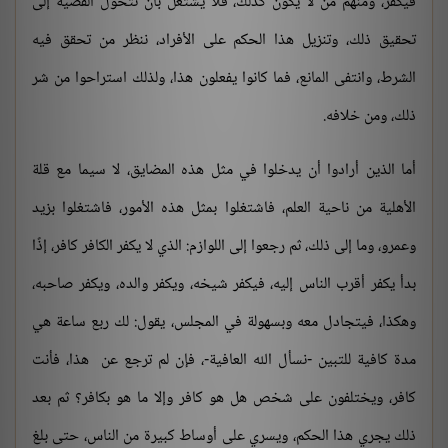
فيكفر، ومنهم من لا يكون كذلك، فلا يشتغل بأن تتحول القضية إلى
تحقيق ذلك، وتنزيل هذا الحكم على الأفراد، ننظر من تحقق فيه
الشرط، وانتفى المانع، فما كانوا يفعلون هذا، ولذلك استراحوا من شر
ذلك، ومن خلافه.
أما الذين أرادوا أن يدخلوا في مثل هذه المضايق، لا سيما مع قلة
الأهلية من ناحية العلم، فاشتغلوا بمثل هذه الأمور، فاشتغلوا بزيد
وعمرو، وما إلى ذلك، ثم رجعوا إلى اللوازم: الذي لا يكفر الكافر كافر، إذًا
بدأ يكفر أقرب الناس إليه، فيكفر شيخه، ويكفر والده، ويكفر صاحبه،
وهكذا، فيتجادل معه وبسهولة في المجلس، يقول: لك ربع ساعة هي
مدة كافية للتبين -نسأل الله العافية-، فإن لم ترجع عن هذا، فأنت
كافر، ويختلفون على شخص هل هو كافر وإلا ما هو بكافر؟ ثم بعد
ذلك يجري هذا الحكم، ويسري على أوساط كبيرة من الناس، حتى بلغ