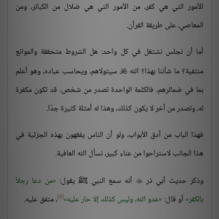
الأمور التي هي كفر، من الأمور التي هي ضلال من الكبائر، ومن
المعاصي، على طريقة القرآن.
أما أن نجلس نشتغل في كل واحد: هل الشروط متحققة والموانع
منتفية؟ ما شأننا بهذا؟ الله
سيتولاهم، ويحاسب عباده، وهو أعلم

بما في ضمائرهم، فالكلمة الواحدة تصدر من شخص، قد تكون مكفرة
له، وتصدر من آخر لا يكون كذلك، وهذا له أمثلة كثيرة جدًا.
فهذا الباب من أدق الأبواب، ولو أن الناس يفقهون بهذه الجزئية في
هذا الجانب لاستراحوا من عناء كبير، نسأل الله العافية.
وذكر حديث أبي ذر
أنه سمع النبي ﷺ يقول:
من دعا رجلاً

[4]
بالكفر
أو قال:
عدو الله، وليس كذلك إلا حار عليه
، متفق عليه.