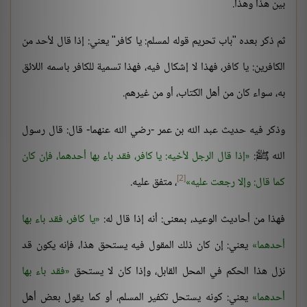
بين هذا وهذا.
ثم ذكر بعده "باب تحريم قوله لمسلم: يا كافر" يعني: إذا قال لأحد من
الكافرين: يا كافر، فهذا لا إشكال فيه، فهذا تسمية للكافر باسمه اللائق
به، سواء كان من أهل الكتاب، أو من غيرهم.
وذكر فيه حديث عبد الله بن عمر -رضي الله عنهما- قال: قال رسول
الله ﷺ:
إذا قال الرجل لأخيه: يا كافر، فقد باء بها أحدهما، فإن كان
[2]
كما قال: وإلا رجعت عليه
، متفق عليه.
فهذا من أحاديث الوعيد، بمعنى: أنه إذا قال له:
يا كافر، فقد باء بها
أحدهما
يعني: إن كان ذلك المقول فيه يستحق هذا، فإنه يكون قد
نزل هذا الحكم في المحل القابل، وإذا كان لا يستحق
فقد باء بها
أحدهما
يعني: كونه يستحل تكفير المسلم، أو كما يقول بعض أهل