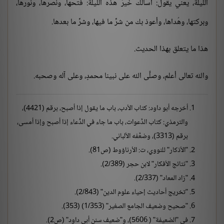
الليلة، يعني يقول: أسألك خيرَ هذه الليلة: فتحها، ونصرها، ونورها،
وبركتها، وهُداها، وأعوذ بك من شرِّ ما فيها، وشرِّ ما بعدها.
هذا ما يتعلق بهذا الحديث.
والله تعالى أعلم، وصلَّى الله على نبينا محمدٍ، وعلى آله وصحبه.
أخرجه أبو داود: كتاب الأدب، باب ما يقول إذا أصبح، برقم (4421)،
والترمذي: كتاب الدَّعوات، باب ما جاء في الدُّعاء إذا أصبح وإذا أمسى،
برقم (3313)، وضعَّفه الألباني.
"الأذكار" للنووي، ت: الأرناؤوط (ص81).
"نتائج الأفكار" لابن حجر (2/389).
"زاد المعاد" (2/337).
"تخريج أحاديث إحياء علوم الدين" (2/843).
"صحيح وضعيف الجامع الصغير" (1/353) (353).
في "الضعيفة" ( 5606)، و"ضعيف سنن أبي داود" (ص2).