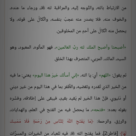
من الارتباط بالله، والتَّوجه إليه، والمراقبة لله
، ورجاء ما عنده،

والخوف منه، فلا يصدر منه عجبٌ بنفسه، واتِّكالٌ على قوته، ولا
يحصل منه اتِّكالٌ على أحدٍ من المخلوقين.
أصبحنا وأصبح الملك لله ربِّ العالمين
، فهو المألوه، المعبود، وهو
السيد، المالك، المربي، المتصرف بهذا الخلق.
ثم يقول:
اللهم
أي: يا الله،
إني أسألك خيرَ هذا اليوم
يعني: ما فيه
من الخير الذي تُقدره وتقضيه، والظَّفر بما في هذا اليوم من خير ديني
أو دُنيوي، فإنَّ هذا الخير لم يُقيد بقيدٍ، فيبقى على إطلاقه، وفسَّره
بقوله بعده:
فتحه
، ما يحصل فيه من الفتح في العلم، والهدايات،
والرزق، والرحمة:
مَا يَفْتَحِ اللَّهُ لِلنَّاسِ مِنْ رَحْمَةٍ فَلَا مُمْسِكَ
لَهَا
[فاطر:2]، فما يفتح الله
فيه للعباد من الخيرات والمسرَّات
