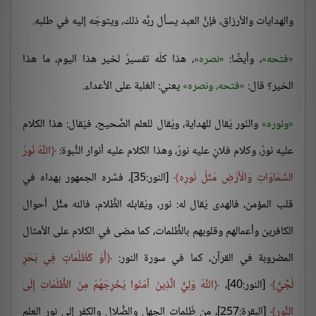
والهدايات والأرزاق، فإنَّ العبد يسأل ربَّه ذلك، ويتوجّه إليه في طلبه.
فتحه
، وأيضًا:
نصره
، هذا كلّه تفسيرٌ لخير هذا اليوم، ما هذا
الخير؟ قال:
فتحه، ونصره
يعني: الغلبة على الأعداء.
ونوره
والنّور يُقال للهداية، ويُقال للعلم الصَّحيح، فيُقال: هذا الكلام
عليه نورٌ، وكلام فلانٍ عليه نورٌ، وهذا الكلام عليه أنوار النُّبوة:
اللَّهُ نُورُ
السَّمَاوَاتِ وَالْأَرْضِ مَثَلُ نُورِه
[النور:35]، فسَّره الجمهور بهداه في
قلب المؤمن، فالهدى يُقال له: نور، ويُقابله الظَّلام، فالله مثَّل أحوال
الكافرين وأعمالهم وقلوبهم بالظُّلمات، كما مضى في الكلام على الأمثال
المضروبة في القرآن، كما في سورة النور:
أَوْ كَظُلُمَاتٍ فِي بَحْرٍ
لُجِّيٍّ
[النور:40]،
اللَّهُ وَلِيُّ الَّذِينَ آمَنُوا يُخْرِجُهُمْ مِنَ الظُّلُمَاتِ إِلَى
النُّورِ
[البقرة:257]، من ظُلمات الجهل والضَّلال والكفر إلى نور العلم