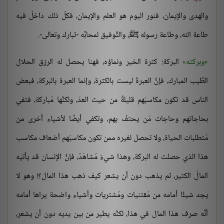
والهدى والإيمان، فنور اليوم هو العلم والإيمان، فكلّ ذلك داخلٌ فيه
طاعة الله، وطاعة رسوله ﷺ، والتَّوفيق لمحابِّه -تبارك وتعالى-.
وبركته
البركة: كثرة الخير ونماؤه، فهنا يحصل له الرزق الحلال
الطَّيب المبارك، فإنَّ العبرةَ ليست بالكثرة، وإنما العبرة بالبركة، فبعض
الناس قد تكون مكاسبُهم قليلةً من حيث العدّ، ولكنَّها مُباركة، فتفي
بحاجاتهم وحاجات مَن يحتفّ بهم، وتكفي أيضًا لأشياء أخرى من
مُتطلبات الحياة، ولا تحصل لغيره ممن تكون مكاسبُهم أضعاف مكاسب
هذا الذي حصلت له البركة، وهذا شيءٌ مُشاهَدٌ، فإنَّ الإنسان قد يأتيه
المالُ الكثير، ثم يذهب دون أن يشعر كيف ذهب هذا المال؟! وهو لا
يجد شيئًا أمامه من مُقتنيات ومُشتريات وأشياء واضحة يراها أمامه
أنَّه صرف هذا المال في هذا، لكنَّه يطير من بين يديه دون أن يشعر،