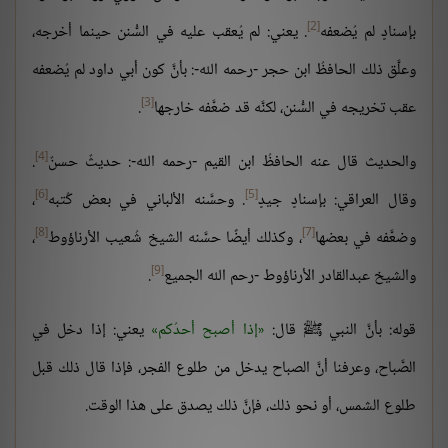
[2]
بإسنادٍ لم يُضعفه
. يعني: لم يُعقب عليه في السُّنن حينما أخرجه،
وعلَّق ذلك الحافظُ ابن حجر -رحمه الله-: بأنَّ كون أبي داود لم يُضعفه
[3]
عقب تخريجه في السُّنن، لكنَّه قد ضعَّفه خارجها
.
[4]
والحديث قال عنه الحافظُ ابن القيم -رحمه الله-: حديثٌ حسنٌ
.
[6]
[5]
وقال العراقي: بإسنادٍ جيدٍ
. وحسَّنه الألباني في بعض كُتبه
،
[8]
[7]
وضعَّفه في بعضها
، وكذلك أيضًا حسَّنه الشيخ شُعيب الأرناؤوط
،
[9]
والشيخ عبدالقادر الأرناؤوط -رحم الله الجميع
.
قوله: بأنَّ النبي ﷺ قال:
إذا أصبح أحدُكم
يعني: إذا دخل في
الصَّباح، وعرفنا أنَّ الصباح يدخل من طلوع الفجر، فإذا قال ذلك قبل
طلوع الشمس، أو نحو ذلك، فإنَّ ذلك يصدق على هذا الوقت.