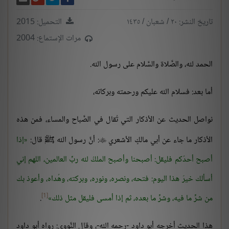
تاريخ النشر: ٢٠ / شعبان / ١٤٣٥
التحميل: 2015
مرات الإستماع: 2004
الحمد لله، والصَّلاة والسَّلام على رسول الله.
أما بعد: فسلام الله عليكم ورحمته وبركاته،
نواصل الحديث عن الأذكار التي تُقال في الصَّباح والمساء، فمن هذه
الأذكار ما جاء عن أبي مالكٍ الأشعري
: أنَّ رسول الله ﷺ قال:
إذا

أصبح أحدُكم فليقل: أصبحنا وأصبح الملكُ لله ربِّ العالمين، اللهم إني
أسألك خيرَ هذا اليوم: فتحه، ونصره، ونوره، وبركته، وهُداه، وأعوذ بك
[1]
من شرِّ ما فيه، وشرِّ ما بعده، ثم إذا أمسى فليقل مثل ذلك
.
هذا الحديث أخرجه أبو داود -رحمه الله-، وقال النَّووي: رواه أبو داود