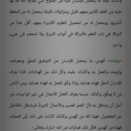
وكذلك أيضًا ما يحصل للإنسان فيه من الفتوح التي يفتح اللهُ
بها

عليه من العلم الكثير بجهدٍ قليلٍ، ومُزاولات قليلة؛ يحصل له من الحفظ
السَّريع، ويحصل له من تحصيل العلوم الكثيرة بجهدٍ أقلّ، هذا من
البركة في باب العلم، فالبركة في أبوابٍ كثيرةٍ، ولا تنحصر في شيءٍ
واحدٍ.
وهُداه
الهدى: ما يحصل للإنسان من التوفيق للحقِّ، ومعرفته،
ولزومه، والعمل به، والثَّبات عليه، وكلّ ذلك من الهدايات، فإذا عرف
الإنسانُ الحقَّ فهذه هداية، وإذا وُفِّق للعمل به فهذه هداية، ومن الناس
مَن لا يُوفَّق، وكذلك حينما يعرف أفضلَ الأعمال في غير الواجبات من
أجل أن يشتغل به؛ لأنَّ العمرَ قصيرٌ، والأعمالَ كثيرةٌ، فيشتغل بالفاضل
عن المفضول، فهذا كله من الهدى، وكذلك الثَّبات على ذلك إلى الممات،
فهذا من الهدى، فكلّ ذلك هدايات من الله -تبارك وتعالى-.