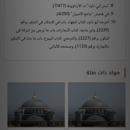
"سنن أبي داود" ت: الأرناؤوط (7/417).
في هامش "جامع الأصول" (4/250).
أخرجه أبو داود: كتاب الجهاد، بابٌ في الابتكار في السَّفر، برقم
(2239)، وابن ماجه: كتاب التِّجارات، باب ما يُرجى من البركة في
البكور، برقم (2227)، والترمذي: كتاب البيوع، باب ما جاء في التَّبكير
بالتِّجارة، برقم (1133)، وصححه الألباني.
مواد ذات صلة