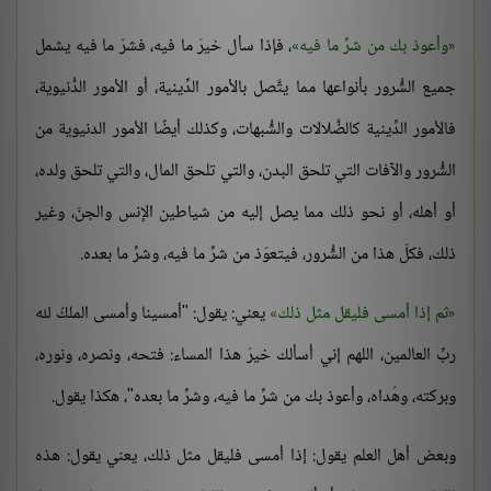
وأعوذ بك من شرِّ ما فيه
، فإذا سأل خيرَ ما فيه، فشرّ ما فيه يشمل
جميع الشُّرور بأنواعها مما يتَّصل بالأمور الدِّينية، أو الأمور الدُّنيوية،
فالأمور الدِّينية كالضَّلالات والشُّبهات، وكذلك أيضًا الأمور الدنيوية من
الشُّرور والآفات التي تلحق البدن، والتي تلحق المال، والتي تلحق ولده،
أو أهله، أو نحو ذلك مما يصل إليه من شياطين الإنس والجنّ، وغير
ذلك، فكلّ هذا من الشُّرور، فيتعوّذ من شرِّ ما فيه، وشرِّ ما بعده.
ثم إذا أمسى فليقل مثل ذلك
يعني: يقول: "أمسينا وأمسى الملكُ لله
ربِّ العالمين، اللهم إني أسألك خيرَ هذا المساء: فتحه، ونصره، ونوره،
وبركته، وهُداه، وأعوذ بك من شرِّ ما فيه، وشرِّ ما بعده"، هكذا يقول.
وبعض أهل العلم يقول: إذا أمسى فليقل مثل ذلك، يعني يقول: هذه