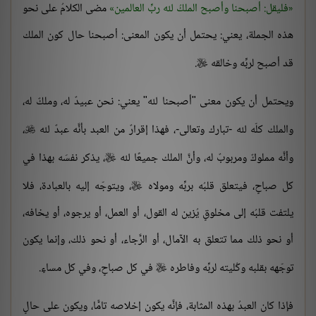
فليقل: أصبحنا وأصبح الملكُ لله ربِّ العالمين
مضى الكلامُ على نحو
هذه الجملة، يعني: يحتمل أن يكون المعنى: أصبحنا حال كون الملك
قد أصبح لربِّه وخالقه
.

ويحتمل أن يكون معنى "أصبحنا لله" يعني: نحن عبيدٌ له، وملكٌ له،
والملك كلّه لله -تبارك وتعالى-، فهذا إقرارٌ من العبد بأنَّه عبدٌ لله
،

وأنَّه مملوكٌ ومربوبٌ له، وأنَّ الملك جميعًا لله
، يذكر نفسَه بهذا في

كل صباحٍ، فيتعلق قلبُه بربِّه ومولاه
، ويتوجّه إليه بالعبادة، فلا

يلتفت قلبُه إلى مخلوقٍ يُزين له القول، أو العمل، أو يرجوه، أو يخافه،
أو نحو ذلك مما تتعلق به الآمال، أو الرَّجاء، أو نحو ذلك، وإنما يكون
توجّهه بقلبه وكُليته لربِّه وفاطره
في كل صباحٍ، وفي كل مساءٍ.

فإذا كان العبدُ بهذه المثابة، فإنَّه يكون إخلاصه تامًّا، ويكون على حالٍ