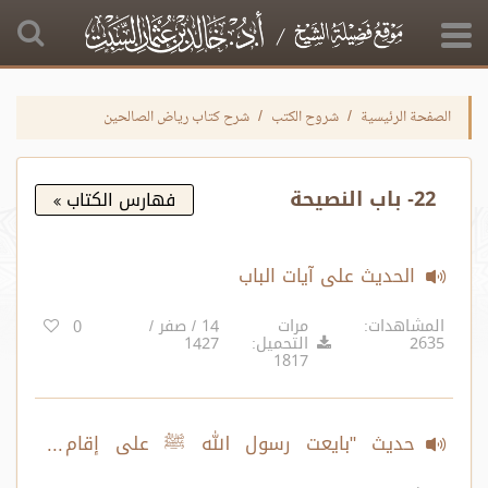
الصفحة الرئيسية
شروح الكتب
شرح كتاب رياض الصالحين
22- باب النصيحة
فهارس الكتاب
الحديث على آيات الباب
المشاهدات:
مرات
14 / صفر /
0
2635
التحميل:
1427
1817
حديث "بايعت رسول الله ﷺ على إقام
الصلاة.." ، «لا يؤمن أحدكم حتى يحب