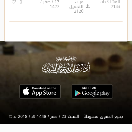
المشاهدات:
مرات
17 / صفر /
0
7143
التحميل:
1427
لأخيه..»
2120
جميع الحقوق محفوظة - السبت 23 / صفر / 1448 هـ / 2018 مـ ©