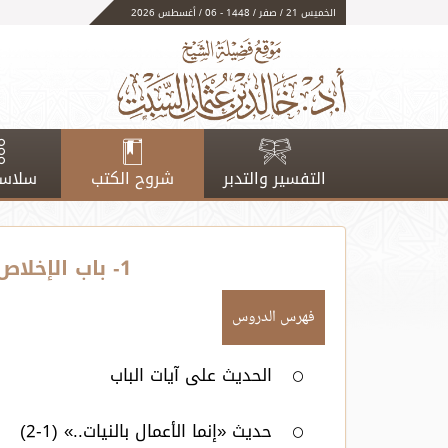
الخميس 21 / صفر / 1448 - 06 / أغسطس 2026
التفسير والتدبر
شروح الكتب
سلاسل
1- باب الإخلاص وإحضار النية - فهارس الكتاب
فهرس الدروس
الحديث على آيات الباب
حديث «إنما الأعمال بالنيات..» (1-2)