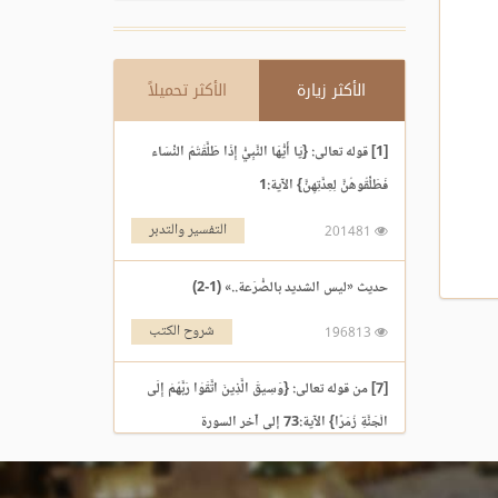
الأكثر زيارة
الأكثر تحميلاً
[1] قوله تعالى: {يَا أَيُّهَا النَّبِيُّ إِذَا طَلَّقْتُمُ النِّسَاء
فَطَلِّقُوهُنَّ لِعِدَّتِهِنَّ} الآية:1
التفسير والتدبر
201481
حديث «ليس الشديد بالصُّرَعة..» (1-2)
شروح الكتب
196813
[7] من قوله تعالى: {وَسِيقَ الَّذِينَ اتَّقَوْا رَبَّهُمْ إِلَى
الْجَنَّةِ زُمَرًا} الآية:73 إلى آخر السورة
التفسير والتدبر
195969