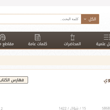
الكل
 علمية
المحاضرات
كلمات عامة
مقاطع م
وي
فهارس الكتاب
15 / شوّال / 1422
2