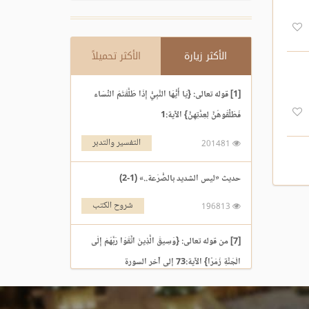
الأكثر زيارة
الأكثر تحميلاً
[1] قوله تعالى: {يَا أَيُّهَا النَّبِيُّ إِذَا طَلَّقْتُمُ النِّسَاء
فَطَلِّقُوهُنَّ لِعِدَّتِهِنَّ} الآية:1
التفسير والتدبر
201481
حديث «ليس الشديد بالصُّرَعة..» (1-2)
شروح الكتب
196813
[7] من قوله تعالى: {وَسِيقَ الَّذِينَ اتَّقَوْا رَبَّهُمْ إِلَى
الْجَنَّةِ زُمَرًا} الآية:73 إلى آخر السورة
التفسير والتدبر
195969