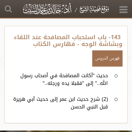
143- باب استحباب المصافحة عند اللقاء
وبشاشة الوجه - فهارس الكتاب
فهرس الدروس
حديث "أكانت المصافحة في أصحاب رسول
الله.." إلى "فقبلا يده ورجله.."
(2) شرح حديث ابن عمر إلى حديث أبي هريرة
قبل النبي الحسن