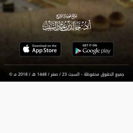
جميع الحقوق محفوظة - السبت 23 / صفر / 1448 هـ / 2018 مـ ©