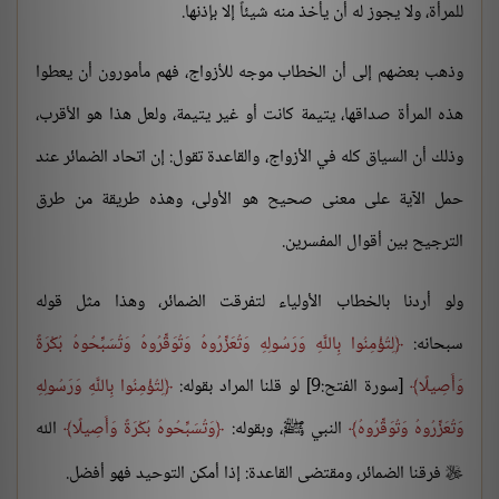
للمرأة، ولا يجوز له أن يأخذ منه شيئاً إلا بإذنها.
وذهب بعضهم إلى أن الخطاب موجه للأزواج، فهم مأمورون أن يعطوا
هذه المرأة صداقها، يتيمة كانت أو غير يتيمة، ولعل هذا هو الأقرب،
وذلك أن السياق كله في الأزواج، والقاعدة تقول: إن اتحاد الضمائر عند
حمل الآية على معنى صحيح هو الأولى، وهذه طريقة من طرق
الترجيح بين أقوال المفسرين.
ولو أردنا بالخطاب الأولياء لتفرقت الضمائر، وهذا مثل قوله
سبحانه:
لِتُؤْمِنُوا بِاللَّهِ وَرَسُولِهِ وَتُعَزِّرُوهُ وَتُوَقِّرُوهُ وَتُسَبِّحُوهُ بُكْرَةً
وَأَصِيلًا
[سورة الفتح:9] لو قلنا المراد بقوله:
لِتُؤْمِنُوا بِاللَّهِ وَرَسُولِهِ
وَتُعَزِّرُوهُ وَتُوَقِّرُوهُ
النبي ﷺ، وبقوله:
وَتُسَبِّحُوهُ بُكْرَةً وَأَصِيلًا
الله
فرقنا الضمائر، ومقتضى القاعدة: إذا أمكن التوحيد فهو أفضل.
