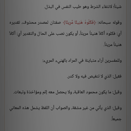
شيئاً؛ لانتفاء الشرط وهو طيب النفس في البذل.
وقوله سبحانه:
فَكُلُوهُ هَنِيئًا مَّرِيئًا
صفتان لمصدر محذوف، تقديره
أي: فكلوه أكلاً هنيئاً مريئاً، أو يكون نصب على الحال والتقدير أي: أكلاً
هنيئاً مريئاً.
وللمفسرين آراء متباينة في المراد بالهنيء المريء:
فقيل: الذي لا تنغيص فيه ولا كدر.
وقيل: ما يكون محمود العاقبة، ولا يحصل معه إثم ومؤاخذة وتبعات.
وقيل: الذي يأتي من غير مشقة، والصواب أن اللفظ يشمل هذه المعاني
جميعاً.