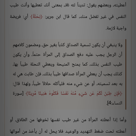
أعطيته، وبعضهم يقول: تديناً لله
، بمعنى أنك تعطيها وأنت طيب

النفس في غير تفضل منك، كما قال ابن جرير:
نِحْلَةً
أي: فريضة
واجبة لازمة.
ولا ينبغي أن يكون تسمية الصداق كذباً بغير حق، ومضمون كلامهم
أن الرجل يجب عليه دفع الصداق إلى المرأة حتماً، وأن يكون
طيب النفس بذلك، كما يمنح المنيحة ويعطي النحلة طيباً بها،
كذلك يجب أن يعطي المرأة صداقها طيباً بذلك، فإن طابت هي له
به بعد تسميته، أو عن شيء منه فليأكله حلالاً طيباً، ولهذا قال:
فَإِن طِبْنَ لَكُمْ عَن شَيْءٍ مِّنْهُ نَفْسًا فَكُلُوهُ هَنِيئًا مَّرِيئًا
[سورة
النساء:4].
وأما إذا أعطته المرأة من غير طيب نفسها لخوفها من الطلاق، أو
أعطته تحت ضغط التهديد والوعيد فلا يحل له أن يأخذ من أموالها