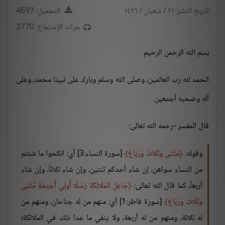
تاريخ النشر: ٢١ / شعبان / ١٤٢٦
التحميل: 4697
مرات الإستماع: 2770
بسم الله الرحمن الرحيم
الحمد لله رب العالمين، وصلى الله وسلم وبارك على نبينا محمد، وعلى
آله وصحبه أجمعين.
قال المفسر -رحمه الله تعالى:
وقوله:
مَثْنَى وَثُلاَثَ وَرُبَاعَ
[سورة النساء:3] أي: انكحوا ما شئتم
من النساء سواهن، إن شاء أحدكم ثنتين، وإن شاء ثلاثاً، وإن شاء
أربعاً، كما قال الله تعالى:
جَاعِلِ الْمَلَائِكَةِ رُسُلًا أُولِي أَجْنِحَةٍ مَّثْنَى
وَثُلَاثَ وَرُبَاعَ
[سورة فاطر:1] أي: منهم من له جناحان، ومنهم من
له ثلاثة، ومنهم من له أربعة، ولا ينفي ما عدا ذلك في الملائكة؛