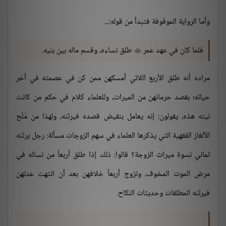
وأما الرواية الموقوفة فتبدأ من قوله:...
فلما كان في عهد عمر
طلق نساءه، وقسم ماله بين بنيه.

مراده أنه طلق الأربع اللاتي أمسكهن ممن كن في عصمته في آخر
حياته؛ بقصد حرمانهن من الميراث، وللعلماء كلام في حكم من كانت
نيته هذه، يقولون: إنه يعامل بنقيض قصده فيرثنه، ولهذا من مُلَح
الألغاز الفقهية التي يذكرها العلماء في سهم الزوجات مسألة: رجل يرثنه
ثماني نسوة ميراث الزوجة؟ قالوا: ذلك إذا طلق أربعاً من نسائه في
مرض الموت المخوف، وتزوج أربعاً خلافهن بعد أن انتهت عدتهن
فيرثنه المطلقات وحديثات النكاح.