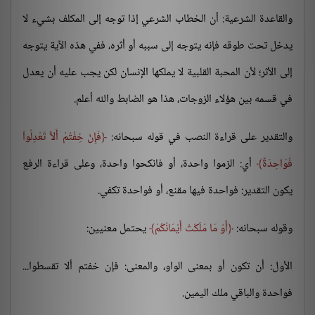
والقاعدة الشرعية: أن الخطاب الشرعي إذا توجه إلى المكلف بشيء لا
يدخل تحت طوقه فإنه يتوجه إلى سببه أو أثره، ففي هذه الآية يتوجه
إلى الأثر؛ لأن المحبة القلبية لا يملكها الإنسان لكن يجب عليه أن يعدل
في قسمه بين هؤلاء الزوجات، هذا هو الضابط والله أعلم.
والتقدير على قراءة النصب في قوله سبحانه:
فَإِنْ خِفْتُمْ أَلاَّ تَعْدِلُواْ
فَوَاحِدَةً
أي: الزموا واحدة، أو فانكحوا واحدة، وعلى قراءة الرفع
يكون التقدير: فواحدة فيها مقنع، أو فواحدة تكفي.
وقوله سبحانه:
أَوْ مَا مَلَكَتْ أَيْمَانُكُمْ
يحتمل معنيين:
الأول: أن تكون أو بمعنى الواو، والمعنى: فإن خفتم ألا تقسطوا...
فواحدة والباقي ملك اليمين.