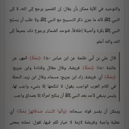
والتوحيد في الآية ممكن بأن يقال: إن الضمير يرجع إلى الله، لا إلى
النبي ﷺ؛ لأنه ما جرى ذكر التسبيح مع النبي ﷺ، ولا طلب أن يسبَّح
النبي ﷺ بكرة وأصيلاً إطلاقاً، فنوحد الضمائر برجوع ذلك جميعاً إلى
الله، والله أعلم.
قال علي بن أبي طلحة عن ابن عباس -
ا:
نِحْلَةً
المهر، عن

عائشة -
ا:
نِحْلَةً
فريضة، وقال مقاتل وقتادة وابن جريج:

نِحْلَةً
أي: فريضة، زاد ابن جريج: مسماه، وقال ابن زيد: النحلة
في كلام العرب الواجب، يقول: لا تنكحها إلا بشيء واجب لها،
وليس ينبغي لأحد بعد النبي ﷺ أن ينكح امرأة إلا بصداق واجب.
ويمكن أن يفسر قوله سبحانه:
وَآتُواْ النَّسَاء صَدُقَاتِهِنَّ نِحْلَةً
أي:
عطية واجبة وفريضة لازمة لا خيار لكم فيها، تقول: نحلته بمعنى