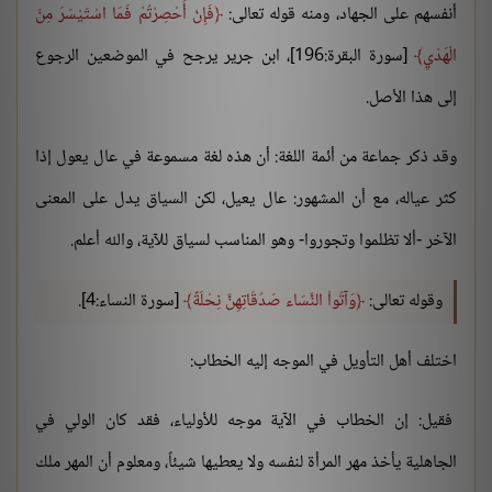
أنفسهم على الجهاد، ومنه قوله تعالى:
فَإِنْ أُحْصِرْتُمْ فَمَا اسْتَيْسَرَ مِنَ
الْهَدْيِ
[سورة البقرة:196]، ابن جرير يرجح في الموضعين الرجوع
إلى هذا الأصل.
وقد ذكر جماعة من أئمة اللغة: أن هذه لغة مسموعة في عال يعول إذا
كثر عياله، مع أن المشهور: عال يعيل، لكن السياق يدل على المعنى
الآخر -ألا تظلموا وتجوروا- وهو المناسب لسياق للآية، والله أعلم.
وقوله تعالى:
وَآتُواْ النَّسَاء صَدُقَاتِهِنَّ نِحْلَةً
[سورة النساء:4].
اختلف أهل التأويل في الموجه إليه الخطاب:
فقيل: إن الخطاب في الآية موجه للأولياء، فقد كان الولي في
الجاهلية يأخذ مهر المرأة لنفسه ولا يعطيها شيئاً، ومعلوم أن المهر ملك