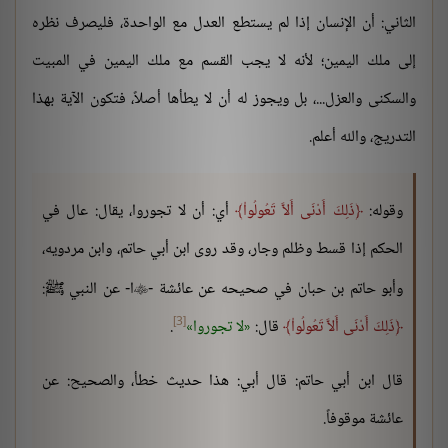
الثاني: أن الإنسان إذا لم يستطع العدل مع الواحدة، فليصرف نظره
إلى ملك اليمين؛ لأنه لا يجب القسم مع ملك اليمين في المبيت
والسكنى والعزل...، بل ويجوز له أن لا يطأها أصلاً، فتكون الآية بهذا
التدريج، والله أعلم.
وقوله:
ذَلِكَ أَدْنَى أَلاَّ تَعُولُواْ
أي: أن لا تجوروا، يقال: عال في
الحكم إذا قسط وظلم وجار، وقد روى ابن أبي حاتم، وابن مردويه،
وأبو حاتم بن حبان في صحيحه عن عائشة -
ا- عن النبي ﷺ:

[3]
ذَلِكَ أَدْنَى أَلاَّ تَعُولُواْ
قال:
لا تجوروا
.
قال ابن أبي حاتم: قال أبي: هذا حديث خطأ، والصحيح: عن
عائشة موقوفاً.