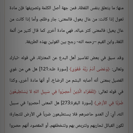
منها: ما يتعلق بنفس اللفظة، فمن جهة أصل الكلمة وتصريفها فإن مادة
تعول إذا كانت: من عال يعول، فالمعنى: جار وظلم، وأما إذا كانت من
عال يعيل: فالمعنى كثر عياله، فهي مادة أخرى كما قال كثير من أئمة
اللغة، وابن القيم –رحمه الله- رجح بين القولين بهذه الطريقة.
وقد سبق في بعض تفاسير أهل البدع عن المعتزلة، في قوله -تبارك
وتعالى:
وَعَصَى آدَمُ رَبَّهُ فَغَوَى
[سورة طـه:121] هل هي من غوي
الفصيل بمعنى أنه أصابه البشم من الرضاع، أو أنها مادة أخرى، وكذا
في قوله تعالى:
لِلْفُقَرَاء الَّذِينَ أُحصِرُواْ فِي سَبِيلِ اللّهِ لاَ يَسْتَطِيعُونَ
ضَرْبًا فِي الأَرْضِ
[سورة البقرة:273] هل المعنى أحصروا في سبيل
الله، أي: أن العدو حاصرهم فلا يستطيعون ضرباً في الأرض للتجارة؛
لكون القبائل تحاربهم وتتربص بهم وتتخطفهم، أو المقصود أنهم حصروا