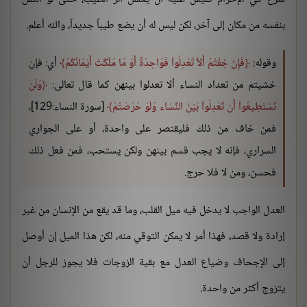
بنفسه من مكان إلى آخر، لكن ليس له أن يضع طيباً جديداً، والله أعلم.
وقوله:
فَإِنْ خِفْتُمْ أَلاَّ تَعْدِلُواْ فَوَاحِدَةً أَوْ مَا مَلَكَتْ أَيْمَانُكُمْ
أي: فإن
خشيتم من تعداد النساء ألا تعدلوا بينهن كما قال تعالى:
وَلَن
تَسْتَطِيعُواْ أَن تَعْدِلُواْ بَيْنَ النِّسَاء وَلَوْ حَرَصْتُمْ
[سورة النساء:129]،
فمن خاف من ذلك فليقتصر على واحدة، أو على الجواري
السراري، فإنه لا يجب قسم بينهن ولكن يستحب، فمن فعل ذلك
فحسن، ومن لا فلا حرج.
العدل الواجب لا يدخل فيه ميل القلب، وما قد يقع من الإنسان من غير
إرادة ولا قصد، فهذا أمر لا يمكن التوقي منه، لكن هذا الميل إن أوصل
إلى الإجحاف وضياع العدل مع بقية الزوجات فلا يجوز للرجل أن
يتزوج أكثر من واحدة.