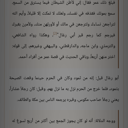
فبلغ ذلك عمر فقال: إني لأظن الشيطان فيما يسترق من السمع،
سمع بموتك فقذفه في نفسك، ولعلك لا تمكث إلا قليلاً، وأيم الله
لتراجعن نساءك ولترجعن في مالك أو لأورثهن منك، ولأمرن بقبرك
[2]
فيرجم كما رجم قبر أبي رغال"
، وهكذا رواه الشافعي،
والترمذي، وابن ماجه، والدارقطني، والبيهقي وغيرهم، إلى قوله:
اختر منهن أربعاً، وباقي الحديث في قصة عمر من أفراد أحمد.
أبو رغال قيل: إنه من ثمود وكان في الحرم حينما وقعت الصيحة
بثمود، فلما خرج من الحرم نزل به ما نزل بهم، وقيل: كان رجلاً عشاراً،
يعني رجلاً صاحب مكوس، وقبره يرجمه الناس بين مكة والطائف.
ووجه الدلالة: أنه لو كان يجوز الجمع بين أكثر من أربع لسوغ له