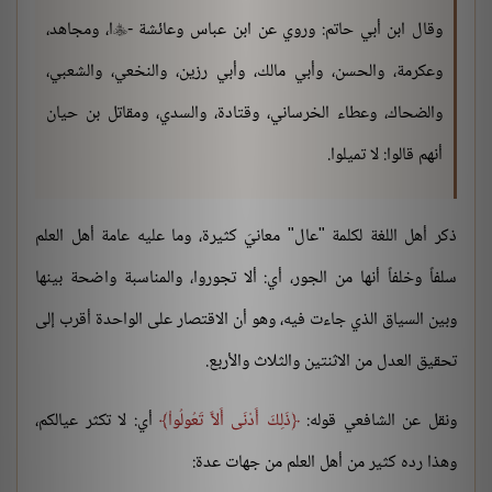
وقال ابن أبي حاتم: وروي عن ابن عباس وعائشة -
ا، ومجاهد،

وعكرمة، والحسن، وأبي مالك، وأبي رزين، والنخعي، والشعبي،
والضحاك، وعطاء الخرساني، وقتادة، والسدي، ومقاتل بن حيان
أنهم قالوا: لا تميلوا.
ذكر أهل اللغة لكلمة "عال" معانيَ كثيرة، وما عليه عامة أهل العلم
سلفاً وخلفاً أنها من الجور، أي: ألا تجوروا، والمناسبة واضحة بينها
وبين السياق الذي جاءت فيه، وهو أن الاقتصار على الواحدة أقرب إلى
تحقيق العدل من الاثنتين والثلاث والأربع.
ونقل عن الشافعي قوله:
ذَلِكَ أَدْنَى أَلاَّ تَعُولُواْ
أي: لا تكثر عيالكم،
وهذا رده كثير من أهل العلم من جهات عدة: