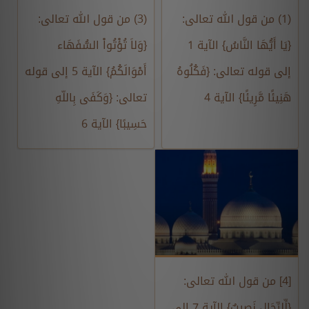
(1) من قول الله تعالى:
(3) من قول الله تعالى:
{يَا أَيُّهَا النَّاسُ} الآية 1
{وَلاَ تُؤْتُواْ السُّفَهَاء
إلى قوله تعالى: {فَكُلُوهُ
أَمْوَالَكُمُ} الآية 5 إلى قوله
هَنِيئًا مَّرِيئًا} الآية 4
تعالى: {وَكَفَى بِاللّهِ
حَسِيبًا} الآية 6‏
[4] من قول الله تعالى:
{لِّلرِّجَالِ نَصيِبٌ} الآية 7 إلى