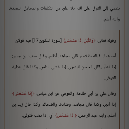
يفضي إلى القول على الله بلا علم، من التكلفات والمحامل البعيدة،
والله أعلم.
وقوله تعالى:
وَاللَّيْلِ إِذَا عَسْعَسَ
[سورة التكوير:17] فيه قولان:
أحدهما: إقباله بظلامه، قال مجاهد: أظلم، وقال سعيد بن جبير:
إذا نشأ، وقال الحسن البصري: إذا غَشي الناس، وكذا قال عطية
العوفي.
وقال علي بن أبي طلحة، والعوفي عن ابن عباس:
إِذَا عَسْعَسَ
إذا أدبر، وكذا قال مجاهد، وقتادة، والضحاك، وكذا قال زيد بن
أسلم، وابنه عبد الرحمن:
إِذَا عَسْعَسَ
أي: إذا ذهب فتولى.