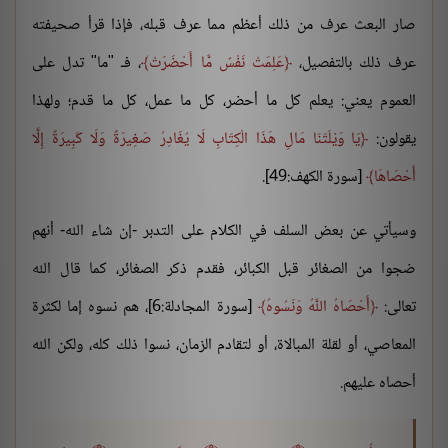
صار البعث عرف من ذلك أعظم مما عرف قبله، فإذا قرأ صحيفته
عرف ذلك بالتفصيل،
عَلِمَتْ نَفْسٌ مَّا أَحْضَرَتْ
، فـ "ما" تدل على
العموم يعني: يعلم كل ما أحضر، كل ما عمل، كل ما قدم؛ ولهذا
يقولون:
يَا وَيْلَتَنَا مَالِ هَذَا الْكِتَابِ لَا يُغَادِرُ صَغِيرَةً وَلَا كَبِيرَةً إِلَّا
أَحْصَاهَا
[سورة الكهف:49].
وسيأتي عن بعض السلف في الكلام على التدبر -إن شاء الله- أنهم
ضجوا من الصغائر قبل الكبائر، فقدم ذكر الصغائر، كما قال الله
تعالى:
أَحْصَاهُ اللَّهُ وَنَسُوهُ
[سورة المجادلة:6]، هم نسوه إما لكثرة
المعاصي، أو لقلة المبالاة، أو لتقادم الزمان، نسوا ذلك كله، ولكن الله
أحصاه عليهم.