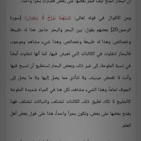
أن البحار المِلح أيضاً فجر بعضها على بعض فصارت بحراً واحداً.
ومن الأقوال في قوله تعالى:
بَيْنَهُمَا بَرْزَخٌ لَّا يَبْغِيَانِ
[سورة
الرحمن:20] بعضهم يقول: بين البحر والبحر حاجز، هذا له طبيعة
وخصائص، وهذا له طبيعة وخصائص، وهذا شيء مشاهد وموجود،
فالبحار تتفاوت في الكائنات التي تعيش فيها، كما أنها تتفاوت أيضاً
في نسبة الملوحة، إلى غير ذلك، وبعض البحار تستطيع أن تسبح فيها
وأنت لا تغمض عينيك، ولا تتأذى مما يصل إليها ولا ما يصل إلى
الجوف تماماً، وهذا الشيء مشاهد، لكن هنا في المياه شديدة الملوحة
كالخليج لا تكاد تطيق ذلك، الكائنات تختلف، والنباتات تختلف، فهنا
يفتح بعضها على بعض، وتكون بحراً واحداً، هذا على قول بعض أهل
العلم.