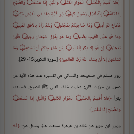
فَلا أُقْسِمُ بِالْخُنَّسِ ۝ الْجَوَارِ الْكُنَّسِ ۝ وَاللَّيْلِ إِذَا عَسْعَسَ ۝ وَالصُّبْحِ
إِذَا تَنَفَّسَ ۝ إِنَّهُ لَقَوْلُ رَسُولٍ كَرِيمٍ ۝ ذِي قُوَّةٍ عِنْدَ ذِي الْعَرْشِ مَكِينٍ ۝
مُطَاعٍ ثَمَّ أَمِينٍ ۝ وَمَا صَاحِبُكُمْ بِمَجْنُونٍ ۝ وَلَقَدْ رَآهُ بِالأفُقِ الْمُبِينِ ۝
وَمَا هُوَ عَلَى الْغَيْبِ بِضَنِينٍ ۝ وَمَا هُوَ بِقَوْلِ شَيْطَانٍ رَجِيمٍ ۝ فَأَيْنَ
تَذْهَبُونَ ۝ إِنْ هُوَ إِلا ذِكْرٌ لِلْعَالَمِينَ ۝ لِمَنْ شَاءَ مِنْكُمْ أَنْ يَسْتَقِيمَ ۝ وَمَا
تَشَاءُونَ إِلا أَنْ يَشَاءَ اللَّهُ رَبُّ الْعَالَمِينَ
[سورة التكوير:15- 29].
روى مسلم في صحيحه، والنسائي في تفسيره عند هذه الآية عن
عمرو بن حُرَيث قال: صليت خلف النبي ﷺ الصبح، فسمعته
يقرأ:
فَلا أُقْسِمُ بِالْخُنَّسِ ۝ الْجَوَارِ الْكُنَّسِ ۝ وَاللَّيْلِ إِذَا عَسْعَسَ ۝
وَالصُّبْحِ إِذَا تَنَفَّسَ
.
وروى ابن جرير عن خالد بن عرعرة سمعت عليًّا وسئل عن:
فَلا