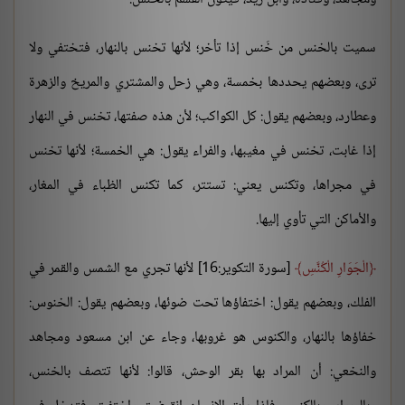
سميت بالخنس من خَنس إذا تأخر؛ لأنها تخنس بالنهار، فتختفي ولا
ترى، وبعضهم يحددها بخمسة، وهي زحل والمشتري والمريخ والزهرة
وعطارد، وبعضهم يقول: كل الكواكب؛ لأن هذه صفتها، تخنس في النهار
إذا غابت، تخنس في مغيبها، والفراء يقول: هي الخمسة؛ لأنها تخنس
في مجراها، وتكنس يعني: تستتر، كما تكنس الظباء في المغار،
والأماكن التي تأوي إليها.
الْجَوَارِ الْكُنَّسِ
[سورة التكوير:16] لأنها تجري مع الشمس والقمر في
الفلك، وبعضهم يقول: اختفاؤها تحت ضوئها، وبعضهم يقول: الخنوس:
خفاؤها بالنهار، والكنوس هو غروبها، وجاء عن ابن مسعود ومجاهد
والنخعي: أن المراد بها بقر الوحش، قالوا: لأنها تتصف بالخنس،