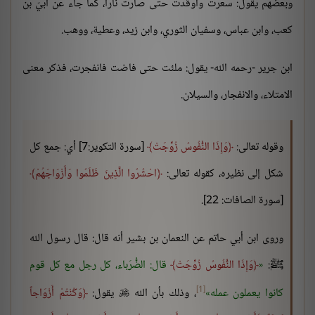
وبعضهم يقول: سعرت وأوقدت حتى صارت ناراً، كما جاء عن أبيّ بن
كعب، وابن عباس، وسفيان الثوري، وابن زيد، وعطية، ووهب.
ابن جرير -رحمه الله- يقول: ملئت حتى فاضت فانفجرت، فذكر معنى
الامتلاء، والانفجار، والسيلان.
وقوله تعالى:
وَإِذَا النُّفُوسُ زُوِّجَتْ
[سورة التكوير:7] أي: جمع كل
شكل إلى نظيره، كقوله تعالى:
احْشُرُوا الَّذِينَ ظَلَمُوا وَأَزْوَاجَهُمْ
[سورة الصافات: 22].
وروى ابن أبي حاتم عن النعمان بن بشير أنه قال: قال رسول الله
ﷺ:
وَإِذَا النُّفُوسُ زُوِّجَتْ
قال: الضُّرَباء، كل رجل مع كل قوم
[1]
كانوا يعملون عمله
، وذلك بأن الله
يقول:
وَكُنْتُمْ أَزْوَاجاً
