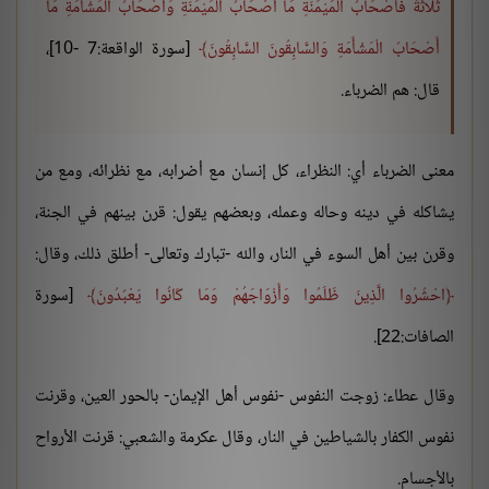
ثَلاثَةً فَأَصْحَابُ الْمَيْمَنَةِ مَا أَصْحَابُ الْمَيْمَنَةِ وَأَصْحَابُ الْمَشْأَمَةِ مَا
أَصْحَابُ الْمَشْأَمَةِ وَالسَّابِقُونَ السَّابِقُونَ
[سورة الواقعة:7 -10]،
قال: هم الضرباء.
معنى الضرباء أي: النظراء، كل إنسان مع أضرابه، مع نظرائه، ومع من
يشاكله في دينه وحاله وعمله، وبعضهم يقول: قرن بينهم في الجنة،
وقرن بين أهل السوء في النار، والله -تبارك وتعالى- أطلق ذلك، وقال:
احْشُرُوا الَّذِينَ ظَلَمُوا وَأَزْوَاجَهُمْ وَمَا كَانُوا يَعْبُدُونَ
[سورة
الصافات:22].
وقال عطاء: زوجت النفوس -نفوس أهل الإيمان- بالحور العين، وقرنت
نفوس الكفار بالشياطين في النار، وقال عكرمة والشعبي: قرنت الأرواح
بالأجسام.