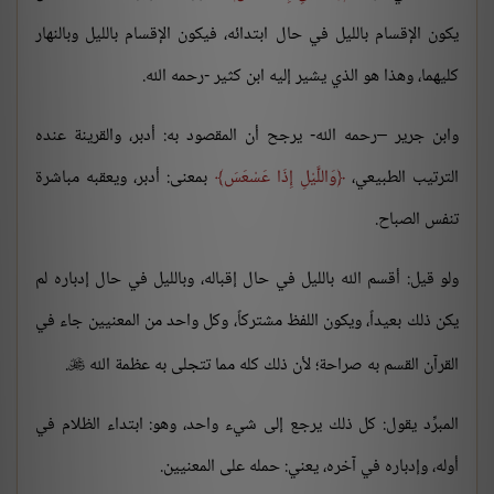
يكون الإقسام بالليل في حال ابتدائه، فيكون الإقسام بالليل وبالنهار
كليهما، وهذا هو الذي يشير إليه ابن كثير -رحمه الله.
وابن جرير –رحمه الله- يرجح أن المقصود به: أدبر، والقرينة عنده
الترتيب الطبيعي،
وَاللَّيْلِ إِذَا عَسْعَسَ
بمعنى: أدبر، ويعقبه مباشرة
تنفس الصباح.
ولو قيل: أقسم الله بالليل في حال إقباله، وبالليل في حال إدباره لم
يكن ذلك بعيداً، ويكون اللفظ مشتركاً، وكل واحد من المعنيين جاء في
القرآن القسم به صراحة؛ لأن ذلك كله مما تتجلى به عظمة الله
.

المبرِّد يقول: كل ذلك يرجع إلى شيء واحد، وهو: ابتداء الظلام في
أوله، وإدباره في آخره، يعني: حمله على المعنيين.