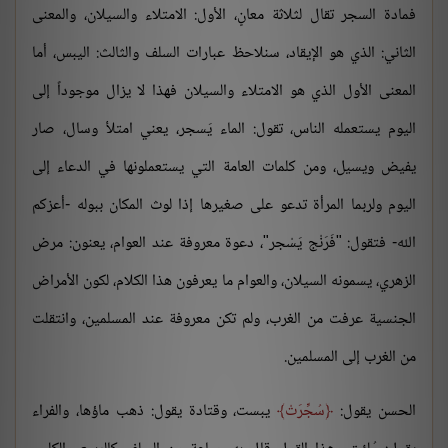
فمادة السجر تقال لثلاثة معانٍ، الأول: الامتلاء والسيلان، والمعنى
الثاني: الذي هو الإيقاد، سنلاحظ عبارات السلف والثالث: اليبس، أما
المعنى الأول الذي هو الامتلاء والسيلان فهذا لا يزال موجوداً إلى
اليوم يستعمله الناس، تقول: الماء يَسجر، يعني امتلأ وسال، صار
يفيض ويسيل، ومن كلمات العامة التي يستعملونها في الدعاء إلى
اليوم ولربما المرأة تدعو على صغيرها إذا لوث المكان ببوله -أعزكم
الله- فتقول: "فَرَنْج يَسْجر"، دعوة معروفة عند العوام، يعنون: مرض
الزهري، يسمونه السيلان، والعوام ما يعرفون هذا الكلام، لكون الأمراض
الجنسية عرفت من الغرب، ولم تكن معروفة عند المسلمين، وانتقلت
من الغرب إلى المسلمين.
الحسن يقول:
سُجِّرَتْ
يبست، وقتادة يقول: ذهب ماؤها، والفراء