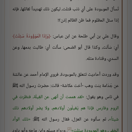
تُسأل الموءودة على أي ذنب قتلت، ليكون ذلك تهديداً لقاتلها، فإنه
إذا سئل المظلوم فما ظن الظالم إذن؟!
وقال علي بن أبي طلحة عن ابن عباس:
وَإِذَا الْمَوْؤُودَةُ سُئِلَتْ
أي: سَألت، وكذا قال أبو الضحى: سألت أي: طالبت بدمها، وعن
السدي، وقتادة مثله.
وقد وردت أحاديث تتعلق بالموءودة، فروى الإمام أحمد عن عائشة
عن جُدَامة بنت وهب -أخت عكاشة- قالت: حضرتُ رسولَ الله ﷺ
في ناس وهو يقول:
لقد هممت أن أنهى عن الغِيلَة، فنظرت في
الروم وفارس فإذا هم يُغيلُون أولادهم، ولا يضر أولادهم ذلك
شيئاً
، ثم سألوه عن العزل، فقال رسول الله ﷺ:
ذلك الوأد
[2]
الخفي، وهو الموءودة سئلت
. ورواه مسلم وابن ماجه وأبو داود