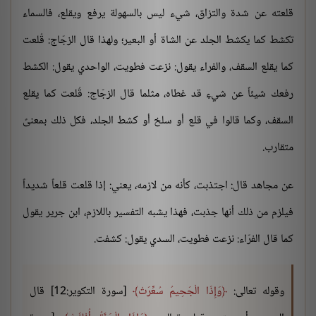
قلعته عن شدة والتزاق، شيء ليس بالسهولة يرفع ويقلع، فالسماء
تكشط كما يكشط الجلد عن الشاة أو البعير؛ ولهذا قال الزجّاج: قُلعت
كما يقلع السقف، والفراء يقول: نزعت فطويت، الواحدي يقول: الكشط
رفعك شيئاً عن شيءٍ قد غطاه، مثلما قال الزجّاج: قُلعت كما يقلع
السقف، وكما قالوا في قلع أو سلخ أو كشط الجلد، فكل ذلك بمعنىً
متقارب.
عن مجاهد قال: اجتذبت، كأنه من لازمه، يعني: إذا قلعت قلعاً شديداً
فيلزم من ذلك أنها جذبت، فهذا يشبه التفسير باللازم، ابن جرير يقول
كما قال الفرّاء: نزعت فطويت، السدي يقول: كشفت.
وقوله تعالى:
وَإِذَا الْجَحِيمُ سُعِّرَتْ
[سورة التكوير:12] قال