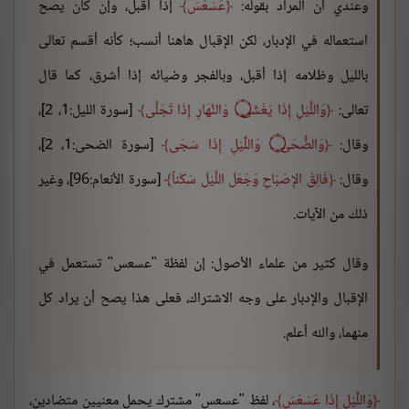
وعندي أن المراد بقوله:
عَسْعَسَ
إذا أقبل، وإن كان يصح
استعماله في الإدبار، لكن الإقبال هاهنا أنسب؛ كأنه أقسم تعالى
بالليل وظلامه إذا أقبل، وبالفجر وضيائه إذا أشرق، كما قال
تعالى:
وَاللَّيْلِ إِذَا يَغْشَى ۝ وَالنَّهَارِ إِذَا تَجَلَّى
[سورة الليل:1، 2]،
وقال:
وَالضُّحَى ۝ وَاللَّيْلِ إِذَا سَجَى
[سورة الضحى:1، 2]،
وقال:
فَالِقُ الإصْبَاحِ وَجَعَلَ اللَّيْلَ سَكَناً
[سورة الأنعام:96]، وغير
ذلك من الآيات.
وقال كثير من علماء الأصول: إن لفظة "عسعس" تستعمل في
الإقبال والإدبار على وجه الاشتراك، فعلى هذا يصح أن يراد كل
منهما، والله أعلم.
وَاللَّيْلِ إِذَا عَسْعَسَ
، لفظ "عسعس" مشترك يحمل معنيين متضادين،