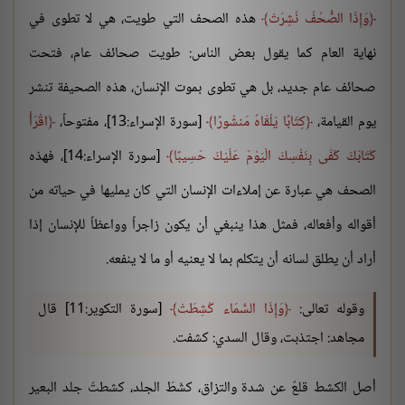
وَإِذَا الصُّحُفُ نُشِرَتْ
هذه الصحف التي طويت، هي لا تطوى في
نهاية العام كما يقول بعض الناس: طويت صحائف عام، فتحت
صحائف عام جديد، بل هي تطوى بموت الإنسان، هذه الصحيفة تنشر
يوم القيامة،
كِتَابًا يَلْقَاهُ مَنشُورًا
[سورة الإسراء:13]، مفتوحاً،
اقْرَأْ
كَتَابَكَ كَفَى بِنَفْسِكَ الْيَوْمَ عَلَيْكَ حَسِيبًا
[سورة الإسراء:14]، فهذه
الصحف هي عبارة عن إملاءات الإنسان التي كان يمليها في حياته من
أقواله وأفعاله، فمثل هذا ينبغي أن يكون زاجراً وواعظاً للإنسان إذا
أراد أن يطلق لسانه أن يتكلم بما لا يعنيه أو ما لا ينفعه.
وقوله تعالى:
وَإِذَا السَّمَاء كُشِطَتْ
[سورة التكوير:11] قال
مجاهد: اجتذبت، وقال السدي: كشفت.
أصل الكشط قلعٌ عن شدة والتزاق، كشَطَ الجلد، كشطتُ جلد البعير