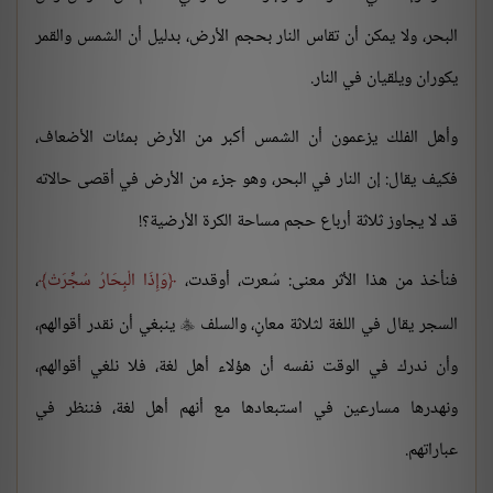
البحر، ولا يمكن أن تقاس النار بحجم الأرض، بدليل أن الشمس والقمر
يكوران ويلقيان في النار.
وأهل الفلك يزعمون أن الشمس أكبر من الأرض بمئات الأضعاف،
فكيف يقال: إن النار في البحر، وهو جزء من الأرض في أقصى حالاته
قد لا يجاوز ثلاثة أرباع حجم مساحة الكرة الأرضية؟!
فنأخذ من هذا الأثر معنى: سُعرت، أوقدت،
وَإِذَا الْبِحَارُ سُجِّرَتْ
،
السجر يقال في اللغة لثلاثة معانٍ، والسلف
ينبغي أن نقدر أقوالهم،

وأن ندرك في الوقت نفسه أن هؤلاء أهل لغة، فلا نلغي أقوالهم،
ونهدرها مسارعين في استبعادها مع أنهم أهل لغة، فننظر في
عباراتهم.