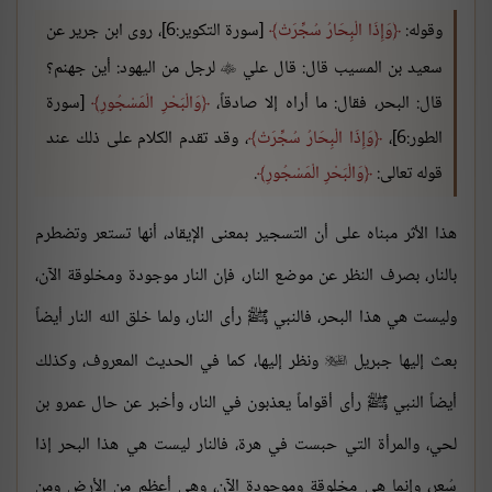
وقوله:
وَإِذَا الْبِحَارُ سُجِّرَتْ
[سورة التكوير:6]، روى ابن جرير عن
سعيد بن المسيب قال: قال علي
لرجل من اليهود: أين جهنم؟

قال: البحر، فقال: ما أراه إلا صادقاً،
وَالْبَحْرِ الْمَسْجُورِ
[سورة
الطور:6]،
وَإِذَا الْبِحَارُ سُجِّرَتْ
، وقد تقدم الكلام على ذلك عند
قوله تعالى:
وَالْبَحْرِ الْمَسْجُورِ
.
هذا الأثر مبناه على أن التسجير بمعنى الإيقاد، أنها تستعر وتضطرم
بالنار، بصرف النظر عن موضع النار، فإن النار موجودة ومخلوقة الآن،
وليست هي هذا البحر، فالنبي ﷺ رأى النار، ولما خلق الله النار أيضاً
بعث إليها جبريل
ونظر إليها، كما في الحديث المعروف، وكذلك

أيضاً النبي ﷺ رأى أقواماً يعذبون في النار، وأخبر عن حال عمرو بن
لحي، والمرأة التي حبست في هرة، فالنار ليست هي هذا البحر إذا
سُعر، وإنما هي مخلوقة وموجودة الآن، وهي أعظم من الأرض ومن