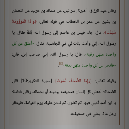
وقال عبد الرزاق: أخبرنا إسرائيل، عن سمَاك بن حرب، عن النعمان
بن بشير، عن عمر بن الخطاب في قوله تعالى:
وَإِذَا الْمَوْؤُودَةُ
سُئِلَتْ
، قال: جاء قيس بن عاصم إلى رسول الله ﷺ فقال: يا
رسول الله، إني وأدت بنات لي في الجاهلية، فقال:
أعتق عن كل
واحدة منهن رقبة
، قال: يا رسول الله، إني صاحب إبل، قال:
[3]
فانحر عن كل واحدة منهن بدنة
.
وقوله تعالى:
وَإِذَا الصُّحُفُ نُشِرَتْ
[سورة التكوير:10] قال
الضحاك: أعطي كل إنسان صحيفته بيمينه أو بشماله، وقال قتادة:
يا ابن آدم، تُملِي فيها، ثم تطوى، ثم تنشر عليك يوم القيامة، فلينظر
رجل ماذا يملي في صحيفته.