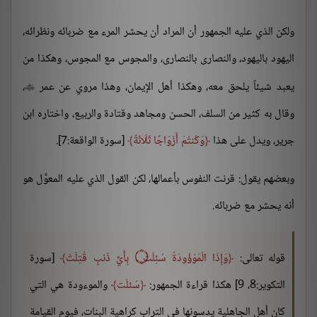
ولكن الذي عليه الجمهور أن المراد أن يحشر المرء مع ضربائه ونظرائه،
اليهود باليهود، والنصارى بالنصارى، والمجوس مع المجوس، وهكذا من
يعبد شيئاً يلحق معه، وهكذا أهل الإيمان، وهذا مروي عن عمر
،

وقال به كثير من السلف، الحسن ومجاهد وقتادة والربيع، واختاره ابن
جرير، ويدل على هذا
وَكُنتُمْ أَزْوَاجًا ثَلَاثَةً
[سورة الواقعة:7].
وبعضهم يقول: قرنت النفوس بأعمالها، لكن القول الذي عليه المعوَّل هو
أنه يحشر مع ضربائه.
قوله تعالى:
وَإِذَا الْمَوْؤُودَةُ سُئِلَتْ ۝ بِأَيِّ ذَنبٍ قُتِلَتْ
[سورة
التكوير:8، 9] هكذا قراءة الجمهور:
سُئلَت
والموءودة هي التي
كان أهل الجاهلية يدسونها في التراب كراهية البنات، فيوم القيامة