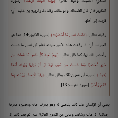
السدي: أحميت، وقوله تعالى:
وَإِذَا الْجَنَّةُ أُزْلِفَتْ
[سورة
التكوير:13] قال الضحاك، وأبو مالك، وقتادة، والربيع بن خُثَيم: أي:
قربت إلى أهلها.
وقوله تعالى:
عَلِمَتْ نَفْسٌ مَّا أَحْضَرَتْ
[سورة التكوير:14] هذا هو
الجواب، أي: إذا وقعت هذه الأمور حينئذٍ تعلم كل نفس ما عملت
وأحضر ذلك لها، كما قال تعالى:
يَوْمَ تَجِدُ كُلُّ نَفْسٍ مَّا عَمِلَتْ مِنْ
خَيْرٍ مُّحْضَرًا وَمَا عَمِلَتْ مِن سُوَءٍ تَوَدُّ لَوْ أَنَّ بَيْنَهَا وَبَيْنَهُ أَمَدًا
بَعِيدًا
[سورة آل عمران:30]، وقال تعالى:
يُنَبَّأُ الْإِنسَانُ يَوْمَئِذٍ بِمَا
قَدَّمَ وَأَخَّرَ
[سورة القيامة: 13].
يعني أن الإنسان عند ذلك يتجلى له وهو يعرف حاله ومصيره معرفة
إجمالية إذا مات وشاهد وعاين من الأمور الغائبة عنه، ثم بعد ذلك إذا