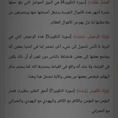
الْعِشَارُ عُطِّلَتْ
[سورة التكوير:4] هي النوق الحوامل التي بلغ حملها
عشرة أشهر، هذه الأموال النفيسة ينشغل أصحابها عنها وينصرفون عن
ملاحظتها لِمَا نزل بهم من الأهوال العظام.
وَإِذَا الْوُحُوشُ حُشِرَتْ
[سورة التكوير:5] هذه الوحوش التي في
البرية لا تَأنس تتحول إلى شيء آخر، تحشر إما في الدنيا بمعنى أنه
يجتمع بعضها إلى بعض، فتختلط بالناس دون نفور، أو أن ذلك يكون
في القيامة، ولا شك أنه واقع في القيامة، يحشرها الله كما يحشر سائر
البهائم، فيقتص بعضها من بعض، والآية تحتمل هذا وهذا.
وَإِذَا النُّفُوسُ زُوِّجَتْ
[سورة التكوير:7] ألحق النظير بنظيره، فصار
المؤمن مع المؤمن، والكافر مع الكافر، واليهودي مع اليهودي، والنصراني
مع النصراني.