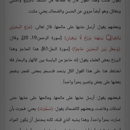
يقول: مُلئت وهذا القول قال به جماعة من السلف كالربيع والكلبي
ومقاتل، وهو أيضاً مروي عن الحسن والضحاك، يعني: ملئت.
وبعضهم يقول: أرسل عذبها على مالحها، قال تعالى:
مَرَجَ الْبَحْرَيْنِ
يَلْتَقِيَانِ
۝
بَيْنَهُمَا بَرْزَخٌ لَّا يَبْغِيَانِ
[سورة الرحمن:19، 20]، وقال:
وَجَعَلَ بَيْنَ الْبَحْرَيْنِ حَاجِزًا
[سورة النمل:61]، هذا الحاجز وهذا
البرزخ بعض العلماء يقول: إنه حاجز من اليابسة بين الأنهار والبحار فلا
تختلط، هنا على هذا القول الكل يتحد فتسجّر بمعنى تفجر، ينفجر
بعضها على بعض وتصير بحراً واحداً.
فبعضهم يقول: أرسل عذبها على مالحها، ومالحها على عذبها حتى
امتلأت وفاضت، وبعضهم كالضحاك يقول:
سُجِّرَتْ
يعني: فجرت بأن
صارت بحراً واحداً، وهذا يشبه الذي قبله، لكنه يحتمل أن يكون المراد