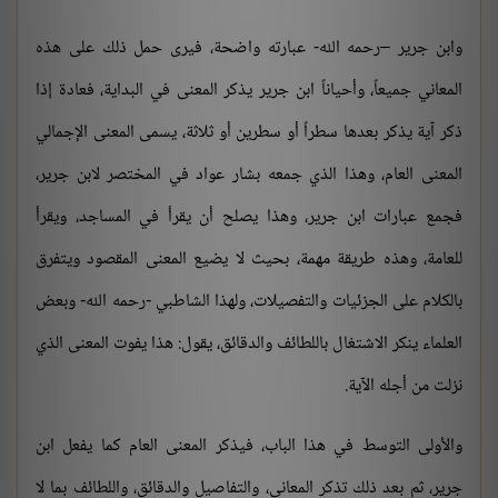
وابن جرير –رحمه الله- عبارته واضحة، فيرى حمل ذلك على هذه
المعاني جميعاً، وأحياناً ابن جرير يذكر المعنى في البداية، فعادة إذا
ذكر آية يذكر بعدها سطراً أو سطرين أو ثلاثة، يسمى المعنى الإجمالي
المعنى العام، وهذا الذي جمعه بشار عواد في المختصر لابن جرير،
فجمع عبارات ابن جرير، وهذا يصلح أن يقرأ في المساجد، ويقرأ
للعامة، وهذه طريقة مهمة، بحيث لا يضيع المعنى المقصود ويتفرق
بالكلام على الجزئيات والتفصيلات، ولهذا الشاطبي -رحمه الله- وبعض
العلماء ينكر الاشتغال باللطائف والدقائق، يقول: هذا يفوت المعنى الذي
نزلت من أجله الآية.
والأولى التوسط في هذا الباب، فيذكر المعنى العام كما يفعل ابن
جرير، ثم بعد ذلك تذكر المعاني، والتفاصيل والدقائق، واللطائف بما لا