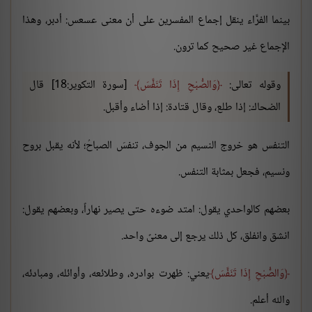
بينما الفرَّاء ينقل إجماع المفسرين على أن معنى عسعس: أدبر، وهذا
الإجماع غير صحيح كما ترون.
وقوله تعالى:
وَالصُّبْحِ إِذَا تَنَفَّسَ
[سورة التكوير:18] قال
الضحاك: إذا طلع، وقال قتادة: إذا أضاء وأقبل.
التنفس هو خروج النسيم من الجوف، تنفسَ الصباحُ؛ لأنه يقبل بروح
ونسيم، فجعل بمثابة التنفس.
بعضهم كالواحدي يقول: امتد ضوءه حتى يصير نهاراً، وبعضهم يقول:
انشق وانفلق، كل ذلك يرجع إلى معنىً واحد.
وَالصُّبْحِ إِذَا تَنَفَّسَ
يعني: ظهرت بوادره، وطلائعه، وأوائله، ومبادئه،
والله أعلم.