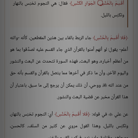
أُقْسِمُ بِالْخُنَّسِ ۝ الْجَوَارِ الْكُنَّسِ
فقال: هي النجوم تخنِس بالنهار
وتكنِس بالليل.
فَلا أُقْسِمُ بِالْخُنَّسِ
جاء الربط بالفاء بين هذين المقطعين، كأنه -والله
أعلم- يقول: لو أنهم آمنوا بالقرآن الذي جاء القسم عليه لصدَّقوا بما هو
من أعظم أخباره، وهو البعث، فهذه السورة تتحدث عن البعث والنشور
واليوم الآخر، وأن ما ذكر في آخرها مما يتصل بالقرآن والقسم بأنه حق
من عند الله
ووحي، أن ذلك يمكن أن يرجع إلى ما سبق، باعتبار أن

هذا القرآن مخبر عن قضية البعث والنشور.
عن علي
في قوله:
فَلا أُقْسِمُ بِالْخُنَّسِ
أي: النجوم تخنِس بالنهار،

وتكنِس بالليل، وهذا القول مروي عن كثير من السلف، كالحسن،
ومجاهد، وقتادة، وابن زيد، فيكون القسم بالخنس.