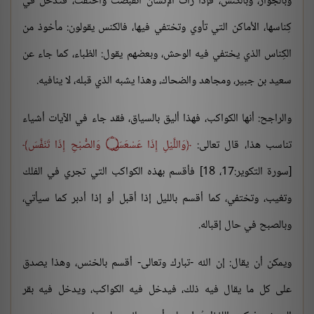
وبالجوار، وبالكنس، فإذا رأت الإنسان انقبضت واختفت، فتدخل في
كِناسها، الأماكن التي تأوي وتختفي فيها، فالكنس يقولون: مأخوذ من
الكِناس الذي يختفي فيه الوحش، وبعضهم يقول: الظباء، كما جاء عن
سعيد بن جبير، ومجاهد والضحاك، وهذا يشبه الذي قبله، لا ينافيه.
والراجح: أنها الكواكب، فهذا أليق بالسياق، فقد جاء في الآيات أشياء
تناسب هذا، قال تعالى:
وَاللَّيْلِ إِذَا عَسْعَسَ ۝ وَالصُّبْحِ إِذَا تَنَفَّسَ
[سورة التكوير:17، 18] فأقسم بهذه الكواكب التي تجري في الفلك
وتغيب، وتختفي، كما أقسم بالليل إذا أقبل أو إذا أدبر كما سيأتي،
وبالصبح في حال إقباله.
ويمكن أن يقال: إن الله -تبارك وتعالى- أقسم بالخنس، وهذا يصدق
على كل ما يقال فيه ذلك، فيدخل فيه الكواكب، ويدخل فيه بقر