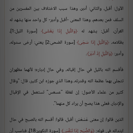
الأول: أقبل، والثاني: أدبر، وهذا سبب الاختلاف بين المفسرين من
السلف فمن بعدهم، وهذا المعنى -أقبل وأدبر- كل واحد منها يشهد له
القرآن، أقبل: يشهد له
وَاللَّيْلِ إِذَا يَغْشَى
[سورة الليل:1]،
بظلامه،
وَاللَّيْلِ إِذَا سَجَى
[سورة الضحى:2] يعني: أرخى سدوله،
وأدبر:
وَاللَّيْلِ إِذْ أدْبَرَ
.
فأقسم الله بالليل في حال إقباله، وفي حال إدباره؛ لأنهما مظهران
تتجلى بهما عظمة الله وقدرته، وهذا الذي جوزه ابن كثير، قال: "وقال
كثير من علماء الأصول: إن لفظة "عسعس" تستعمل في الإقبال
والإدبار، فعلى هذا يصح أن يراد كل منهما".
الذين قالوا: إن معنى عَسْعَسَ: أقبل، قالوا: أقسم الله بالصبح في حال
ابتدائه في قوله:
وَالصُّبْحِ إِذَا تَنَفَّسَ
[سورة التكوير:18]، فناسب أن