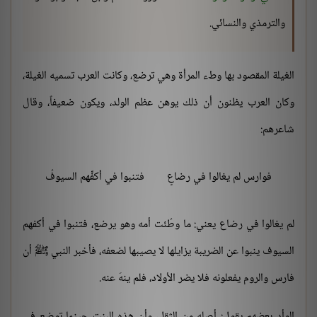
والترمذي والنسائي.
الغيلة المقصود بها وطء المرأة وهي ترضع، وكانت العرب تسميه الغيلة،
وكان العرب يظنون أن ذلك يوهن عظم الولد، ويكون ضعيفاً، وقال
شاعرهم:
فوارس لم يغالوا في رضاعٍ
فتنبوا في أكفِّهم السيوفُ
لم يغالوا في رضاع يعني: ما وطُئت أمه وهو يرضع، فتنبوا في أكفهم
السيوف ينبوا عن الضريبة يزايلها لا يصيبها لضعفه، فأخبر النبي ﷺ أن
فارس والروم يفعلونه فلا يضر الأولاد، فلم ينهَ عنه.
الوأد بعضهم يقول: أصله من الثقل، وأن هذه البنت حينما توضع في