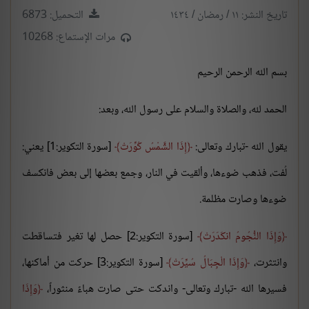
تاريخ النشر: ١١ / رمضان / ١٤٣٤
التحميل: 6873
مرات الإستماع: 10268
بسم الله الرحمن الرحيم
الحمد لله، والصلاة والسلام على رسول الله، وبعد:
يقول الله -تبارك وتعالى:
إِذَا الشَّمْسُ كُوِّرَتْ
[سورة التكوير:1] يعني:
لُفت، فذهب ضوءها، وألقيت في النار، وجمع بعضها إلى بعض فانكسف
ضوءها وصارت مظلمة.
وَإِذَا النُّجُومُ انكَدَرَتْ
[سورة التكوير:2] حصل لها تغير فتساقطت
وانتثرت،
وَإِذَا الْجِبَالُ سُيِّرَتْ
[سورة التكوير:3] حركت من أماكنها،
فسيرها الله -تبارك وتعالى- واندكت حتى صارت هباءً منثوراً،
وَإِذَا