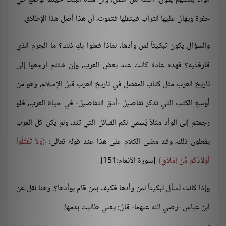
حفرة ويهال عليها التراب فيثقلها فتموت، أن هذا أصل هذا الإطلاق.
والسؤال يكون تبكيتاً لمن وأدها، لماذا فعلوا بكِ ذلك؟ ما الجرم الذي
قارفتيه؟ فهذه عادة كانت عند بعض العرب، وإن شئتم ارجعوا إلى
تاريخ العرب مثل كتاب المفصل في تاريخ العرب قبل الإسلام، وهو من
أوسع الكتب التي تذكر تفاصيل -أدق التفاصيل- في حياة العرب، فلو
رجعتم إلى الوأد مثلاً يُسمي لكم القبائل التي تئد، ولم يكن كل العرب
يفعلون ذلك، وقد مضى الكلام على هذا عند قوله تعالى:
وَلاَ تَقْتُلُواْ
أَوْلاَدَكُم مِّنْ إمْلاَقٍ
[سورة الأنعام:151].
وإذا كانت تُسأل تبكيتاً لمن وأدها فكيف بمن قام بوأدها؟! وهنا نقل عن
ابن عباس -رضي الله عنهما- قال: يعني طالبت بدمها.