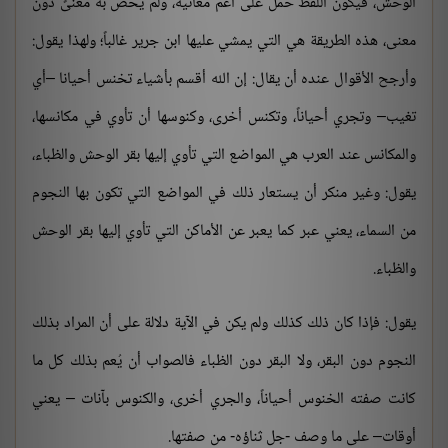
الوحش، فيكون اللفظ حُمل على أعم معانيه، ولم يخص به معنىً دون
معنى، هذه الطريقة هي التي يمشي عليها ابن جرير غالباً؛ ولهذا يقول:
وأرجح الأقوال عنده أن يقال: إن الله أقسم بأشياء تخنس أحيانا –أي
تغيب– وتجري أحياناً، وتكنس أخرى، وكنوسها أن تأوي في مكانسها،
والمكانس عند العرب هي المواضع التي تأوي إليها بقر الوحش والظباء،
يقول: وغير منكر أن يستعار ذلك في المواضع التي تكون بها النجوم
من السماء، يعني عبر كما يعبر عن الأماكن التي تأوي إليها بقر الوحش
والظباء.
يقول: فإذا كان ذلك كذلك ولم يكن في الآية دلالة على أن المراد بذلك
النجوم دون البقر، ولا البقر دون الظباء فالصواب أن يُعم بذلك كل ما
كانت صفته الخنوس أحياناً، والجري أخرى، والكنوس بآنات – يعني
أوقات– على ما وصف -جل ثناؤه- من صفتها.