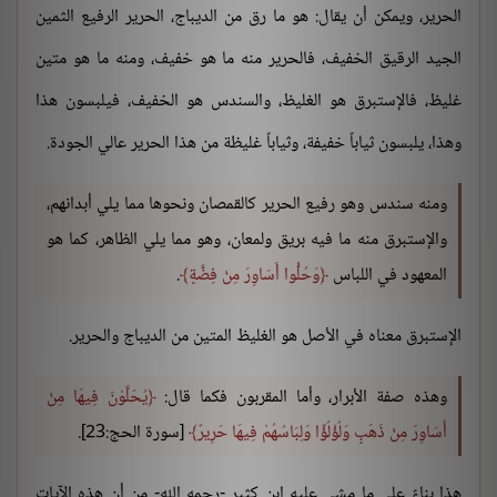
الحرير، ويمكن أن يقال: هو ما رق من الديباج، الحرير الرفيع الثمين
الجيد الرقيق الخفيف، فالحرير منه ما هو خفيف، ومنه ما هو متين
غليظ، فالإستبرق هو الغليظ، والسندس هو الخفيف، فيلبسون هذا
وهذا، يلبسون ثياباً خفيفة، وثياباً غليظة من هذا الحرير عالي الجودة.
ومنه سندس وهو رفيع الحرير كالقمصان ونحوها مما يلي أبدانهم،
والإستبرق منه ما فيه بريق ولمعان، وهو مما يلي الظاهر، كما هو
المعهود في اللباس
وَحُلُّوا أَسَاوِرَ مِنْ فِضَّةٍ
.
الإستبرق معناه في الأصل هو الغليظ المتين من الديباج والحرير.
وهذه صفة الأبرار، وأما المقربون فكما قال:
يُحَلَّوْنَ فِيهَا مِنْ
أَسَاوِرَ مِنْ ذَهَبٍ وَلُؤْلُؤًا وَلِبَاسُهُمْ فِيهَا حَرِيرٌ
[سورة الحج:23].
هذا بناءً على ما مشى عليه ابن كثير -رحمه الله- من أن هذه الآيات