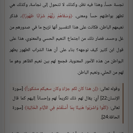
نجسة حساً، وهذا فيه نظر، وكذلك لا تتحول إلى نجاسة، وكذلك هي
تطهر بواطنهم حساً ومعنى،
وَسَقَاهُمْ رَبُّهُمْ شَرَابًا طَهُورًا
، فذكر
نعيمهم الباطن، فكانت على هذا التفسير أنها تزيح ما في صدورهم من
غل وحسد، فصار ذلك من اجتماع النعيم الحسي والمعنوي، هذا على
قول ابن كثير كيف نوجهه؟ بناء على أن هذا الشراب الطهور يطهر
البواطن من هذه الأمور المعنوية، فجمع لهم بين نعيم الظاهر وهو ما
لهم من الحلي، ونعيم الباطن.
وقوله تعالى:
إن هذا كان لكم جزاءً وكان سعيكم مشكوراً
[سورة
الإنسان:22] أي: يقال لهم ذلك تكريماً لهم وإحساناً إليهم كما قال
تعالى:
كُلُوا وَاشْرَبُوا هَنِيئًا بِمَا أَسْلَفْتُمْ فِي الأيَّامِ الْخَالِيَةِ
[سورة
الحاقة:24].