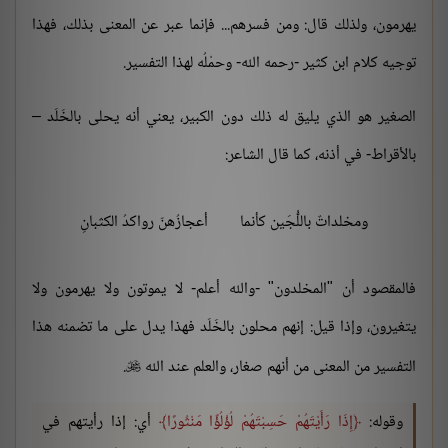
يهرمون، ولذلك قال: ومن فسرهم... فإنما عبر عن المعنى بذلك، فهذا
توجيه كلام ابن كثير -رحمه الله- وحمْلُه لهذا التفسير.
الصغير هو الذي يليق له ذلك دون الكبير، يعني أنه يحلى بالخَلَد –
بالأقراط- في أذنه، كما قال الشاعر:
ومخلداتٌ باللُّجَين كأنما
أعجازُهنّ رواكدُ الكثبانِ
فالمقصود أن "المخلدون" -والله أعلم- لا يموتون ولا يهرمون ولا
يتغيرون، وإذا قيل: إنهم محلون بالخَلَد فهذا يدل على ما تضمنه هذا
التفسير من المعنى من أنهم صغار، والعلم عند الله
.

وقوله:
إِذَا رَأَيْتَهُمْ حَسِبْتَهُمْ لُؤْلُؤًا مَنْثُورًا
أي: إذا رأيتهم في