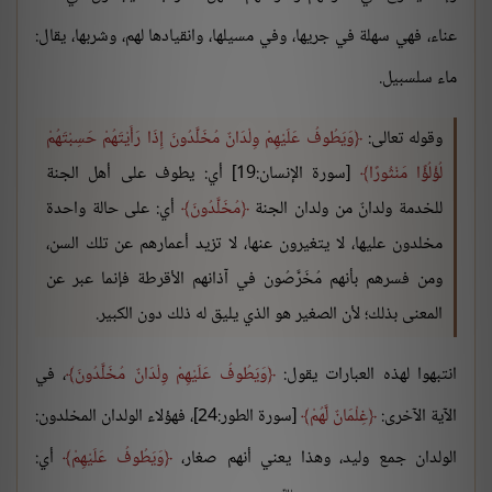
عناء، فهي سهلة في جريها، وفي مسيلها، وانقيادها لهم، وشربها، يقال:
ماء سلسبيل.
وقوله تعالى:
وَيَطُوفُ عَلَيْهِمْ وِلْدَانٌ مُخَلَّدُونَ إِذَا رَأَيْتَهُمْ حَسِبْتَهُمْ
لُؤْلُؤًا مَنْثُورًا
[سورة الإنسان:19] أي: يطوف على أهل الجنة
للخدمة ولدانٌ من ولدان الجنة
مُخَلَّدُونَ
أي: على حالة واحدة
مخلدون عليها، لا يتغيرون عنها، لا تزيد أعمارهم عن تلك السن،
ومن فسرهم بأنهم مُخَرَّصُون في آذانهم الأقرطة فإنما عبر عن
المعنى بذلك؛ لأن الصغير هو الذي يليق له ذلك دون الكبير.
انتبهوا لهذه العبارات يقول:
وَيَطُوفُ عَلَيْهِمْ وِلْدَانٌ مُخَلَّدُونَ
، في
الآية الآخرى:
غِلْمَانٌ لَّهُمْ
[سورة الطور:24]، فهؤلاء الولدان المخلدون:
الولدان جمع وليد، وهذا يعني أنهم صغار،
وَيَطُوفُ عَلَيْهِمْ
أي: