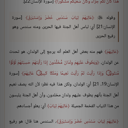
هَذَا كَانَ لَكُمْ جَزَاء وَكَانَ سَعْيُكُم مَّشْكُورًا
[سورة الإنسان:22].
وقوله
:
عَالِيَهُمْ ثِيَابُ سُنْدُسٍ خُضْرٌ وَإِسْتَبْرَقٌ
[سورة

الإنسان:21] أي: لباس أهل الجنة فيها الحرير، ومنه سندس وهو
رفيع الحرير.
عَالِيَهُمْ
فهم منه بعض أهل العلم أنه يرجع إلى الولدان، هو تحدث
عن الولدان،
وَيَطُوفُ عَلَيْهِمْ وِلْدَانٌ مُّخَلَّدُونَ إِذَا رَأَيْتَهُمْ حَسِبْتَهُمْ لُؤْلُؤًا
مَّنثُورًا ۝ وَإِذَا رَأَيْتَ ثَمَّ رَأَيْتَ نَعِيمًا وَمُلْكًا كَبِيرًا ۝ عَالِيَهُمْ
[سورة
الإنسان:19، 21] أي: الولدان، ولكن هذا فيه نظر؛ لأن الله يصف نعيم
أهل الجنة بأنهم يطوف عليهم ولدان مخلدون، وأن أهل الجنة يلبسون
من هذا الثياب الفخمة الجميلة
عَالِيَهُمْ ثِيَابُ
أي: يعلو أجسادهم.
عَالِيَهُمْ ثِيَابُ سُنْدُسٍ خُضْرٌ وَإِسْتَبْرَقٌ
، السندس هنا قال: هو رفيع