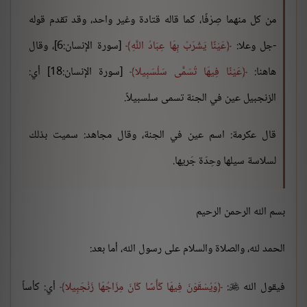
من كل منهما صِرْفًا، كما قاله قتادة وغير واحد، وقد تقدم قوله
-جل وعلا:
عَيْنًا يَشْرَبُ بِهَا عِبَادُ اللَّهِ
[سورة الإنسان:6]، وقال
هاهنا:
عَيْنًا فِيهَا تُسَمَّى سَلْسَبِيلا
[سورة الإنسان:18] أي:
الزنجبيل عين في الجنة تسمى سلسبيلاً.
قال عكرمة: اسم عين في الجنة، وقال مجاهد: سميت بذلك
لسلاسة سيلها وحِدّة جَريها.
بسم الله الرحمن الرحيم
الحمد لله، والصلاة والسلام على رسول الله، أما بعد:
فيقول الله
:
وَيُسْقَوْنَ فِيهَا كَأْسًا كَانَ مِزَاجُهَا زَنْجَبِيلا
أي: كأساً
