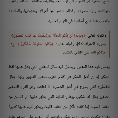
الذي أسلفوه هو الصيام في أيام الحر والقيام، وطاعة الله
، والقيام

بفرائضه، وترك حدوده، وفطام النفس عن أهوائها وشهواتها، والمكابدة
والصبر، هذا الذي أسلفوه في الأيام الخالية.
وكقوله تعالى:
وَنُودُوا أَنْ تِلْكُمُ الْجَنَّةُ أُورِثْتُمُوهَا بِمَا كُنْتُمْ تَعْمَلُونَ
[سورة الأعراف:43]، وقوله تعالى:
وَكَانَ سَعْيُكُمْ مَشْكُورًا
أي:
جزاكم الله على القليل بالكثير.
يدخل فيه هذا المعنى، ويدخل فيه سائر المعاني التي يدل عليها لفظ
الشكر، إذ إن أصل الشكر في كلام العرب بمعنى الظهور، ولهذا يقال
للعُسْلُوج الذي يخرج في أصل الشجرة إذا قطعت وهو الفرع الأخضر
الصغير يقال له: شَكِير، ويقال: للدابة التي يظهر عليها أثر السمن من
العلف لاسيما إذا كانت تأكل من العلف قليلاً، ويظهر أثره عليها كثيراً،
يقال: شكرت الدابة، ودابة شكور، فظهور أثر النعمة على المنعم عليه