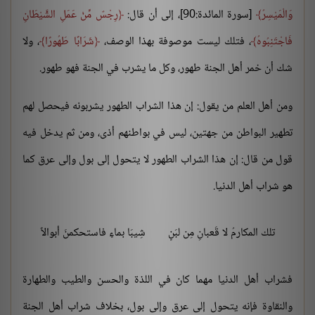
وَالْمَيْسِرُ
[سورة المائدة:90]، إلى أن قال:
رِجْسٌ مِّنْ عَمَلِ الشَّيْطَانِ
فَاجْتَنِبُوهُ
، فتلك ليست موصوفة بهذا الوصف،
شَرَابًا طَهُورًا
، ولا
شك أن خمر أهل الجنة طهور، وكل ما يشرب في الجنة فهو طهور.
ومن أهل العلم من يقول: إن هذا الشراب الطهور يشربونه فيحصل لهم
تطهير البواطن من جهتين، ليس في بواطنهم أذى، ومن ثم يدخل فيه
قول من قال: إن هذا الشراب الطهور لا يتحول إلى بول وإلى عرق كما
هو شراب أهل الدنيا.
تلك المكارمُ لا قَعبانِ مِن لبَنٍ
شِيبَا بماءٍ فاستحكمنَ أبوالاً
فشراب أهل الدنيا مهما كان في اللذة والحسن والطيب والطهارة
والنقاوة فإنه يتحول إلى عرق وإلى بول، بخلاف شراب أهل الجنة