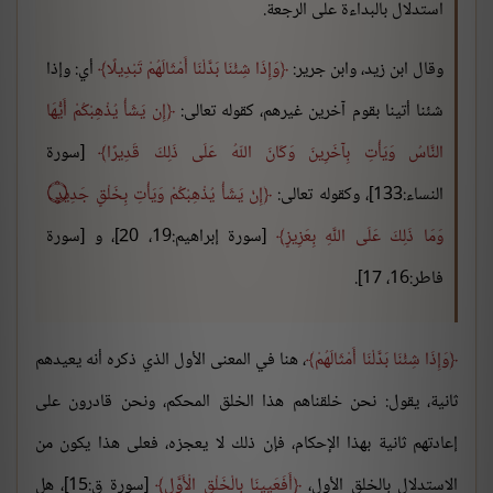
استدلال بالبداءة على الرجعة.
وقال ابن زيد، وابن جرير:
وَإِذَا شِئْنَا بَدَّلْنَا أَمْثَالَهُمْ تَبْدِيلًا
أي: وإذا
شئنا أتينا بقوم آخرين غيرهم، كقوله تعالى:
إِن يَشَأْ يُذْهِبْكُمْ أَيُّهَا
النَّاسُ وَيَأْتِ بِآخَرِينَ وَكَانَ اللّهُ عَلَى ذَلِكَ قَدِيرًا
[سورة
النساء:133]، وكقوله تعالى:
إِنْ يَشَأْ يُذْهِبْكُمْ وَيَأْتِ بِخَلْقٍ جَدِيدٍ ۝
وَمَا ذَلِكَ عَلَى اللَّهِ بِعَزِيزٍ
[سورة إبراهيم:19، 20]، و [سورة
فاطر:16، 17].
وَإِذَا شِئْنَا بَدَّلْنَا أَمْثَالَهُمْ
، هنا في المعنى الأول الذي ذكره أنه يعيدهم
ثانية، يقول: نحن خلقناهم هذا الخلق المحكم، ونحن قادرون على
إعادتهم ثانية بهذا الإحكام، فإن ذلك لا يعجزه، فعلى هذا يكون من
الاستدلال بالخلق الأول،
أَفَعَيِينَا بِالْخَلْقِ الْأَوَّلِ
[سورة ق:15]، هل