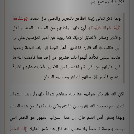
فكل ذلك يجتمع لهم.
ولما ذكر تعالى زينة الظاهر بالحرير والحلي قال بعده:
وَسَقَاهُمْ
رَبُّهُمْ شَرَابًا طَهُورًا
أي: طهر بواطنهم من الحسد والحقد والغل
والأذى وسائر الأخلاق الرّديَّة، كما روينا عن أمير المؤمنين علي بن
أبي طالب
أنه قال: إذا انتهى أهلُ الجنة إلى باب الجنة وَجدوا

هنالك عينين فكأنما ألهموا ذلك فشربوا من إحداهما فأذهب الله ما
في بطونهم من أذى، ثم اغتسلوا من الأخرى فَجَرت عليهم نضرةُ
النعيم، فأخبر
بحالهم الظاهر وجمالهم الباطن.

الآن الله
ذكر شرابهم هنا بأنه سقاهم شراباً طهوراً، وهذا الشراب

الطهور لم يحدده الله
ويبين غايته، ولكن ذلك يُدرك من هذه الصفة،

ولهذا بعض أهل العلم قال: إن هذا الشراب الطهور هو الخمر التي
ليست بنجسة لا حساً ولا معنى، الله قال عن خمر الدنيا:
إِنَّمَا الْخَمْرُ