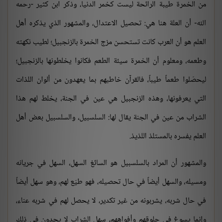
من الخمرة طيبة الرائحة ليست كخمر الدنيا، وذكر ابن كثير -رحمه
الله- أن العلة هنا هي: تحصيل الاعتدال، والمشهور الذي يذكره أهل
العلم هو أن العرب كانت تستحسن مزج الخمرة بالزنجبيل؛ لطيب نكهته
وطعمه، ومعلوم أن الخمرة سيئة الطعم فكانوا يخلطونها بالزنجبيل؛
ليحصّلوا طعماً طيباً، فالقرآن خاطبهم بما يعهدون من ألوان اللذات
التي يعرفونها، وهذه الزنجبيل هي عين في الجنة، يخلط لهم هذا
الشراب من عين في الجنة يقال لها: السلسبيل، والسلسبيل بعض أهل
العلم يفسره بالمستلذ اللذيذ.
والمشهور أن المراد بالسلسبيل هو السائغ السهل، السهل في جريانه
ومسيله، والسهل أيضاً في حال تحصيله، فهو طيّع لهم، وهو سهل أيضاً
في حال شربه، يشربونه من غير تكدير، لا يحصل لهم في شربه عناء،
وإنما يسوغ في حلوقهم وأفواههم، سهل الشراب لا يجدون في ذلك