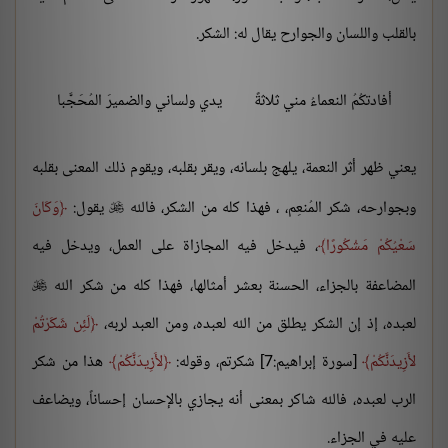
بالقلب واللسان والجوارح يقال له: الشكر.
أفادتكُمُ النعماءُ مني ثلاثةً
يدي ولساني والضميرَ المُحَجَّبا
يعني ظهر أثر النعمة، يلهج بلسانه، ويقر بقلبه، ويقوم ذلك المعنى بقلبه
وبجوارحه، شكر المُنعِم، ، فهذا كله من الشكر، فالله
يقول:
وَكَانَ

سَعْيُكُمْ مَشْكُورًا
، فيدخل فيه المجازاة على العمل، ويدخل فيه
المضاعفة بالجزاء، الحسنة بعشر أمثالها، فهذا كله من شكر الله

لعبده، إذ إن الشكر يطلق من الله لعبده، ومن العبد لربه،
لَئِن شَكَرْتُمْ
لأَزِيدَنَّكُمْ
[سورة إبراهيم:7] شكرتم، وقوله:
لأَزِيدَنَّكُمْ
هذا من شكر
الرب لعبده، فالله شاكر بمعنى أنه يجازي بالإحسان إحساناً، ويضاعف
عليه في الجزاء.