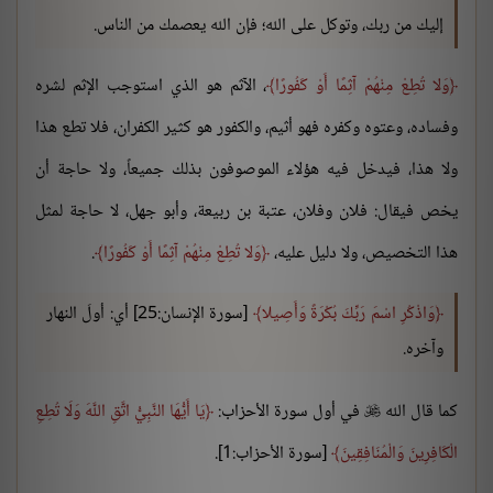
إليك من ربك، وتوكل على الله؛ فإن الله يعصمك من الناس.
وَلا تُطِعْ مِنْهُمْ آثِمًا أَوْ كَفُورًا
، الآثم هو الذي استوجب الإثم لشره
وفساده، وعتوه وكفره فهو أثيم، والكفور هو كثير الكفران، فلا تطع هذا
ولا هذا، فيدخل فيه هؤلاء الموصوفون بذلك جميعاً، ولا حاجة أن
يخص فيقال: فلان وفلان، عتبة بن ربيعة، وأبو جهل، لا حاجة لمثل
هذا التخصيص، ولا دليل عليه،
وَلا تُطِعْ مِنْهُمْ آثِمًا أَوْ كَفُورًا
.
وَاذْكُرِ اسْمَ رَبِّكَ بُكْرَةً وَأَصِيلا
[سورة الإنسان:25] أي: أولَ النهار
وآخره.
كما قال الله
في أول سورة الأحزاب:
يَا أَيُّهَا النَّبِيُّ اتَّقِ اللَّهَ وَلَا تُطِعِ

الْكَافِرِينَ وَالْمُنَافِقِينَ
[سورة الأحزاب:1].