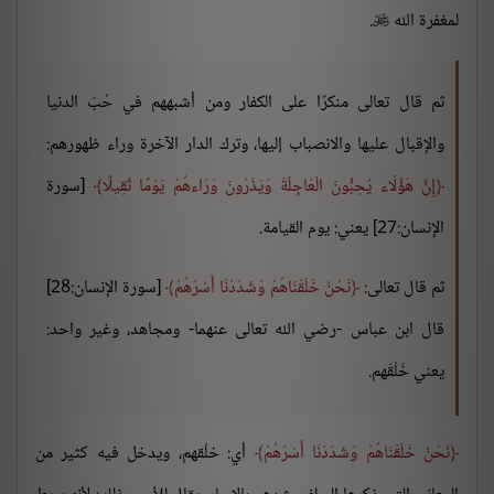
لمغفرة الله
.

ثم قال تعالى منكرًا على الكفار ومن أشبههم في حُبّ الدنيا
والإقبال عليها والانصباب إليها، وترك الدار الآخرة وراء ظهورهم:
إِنَّ هَؤُلَاء يُحِبُّونَ الْعَاجِلَةَ وَيَذَرُونَ وَرَاءهُمْ يَوْمًا ثَقِيلًا
[سورة
الإنسان:27] يعني: يوم القيامة.
ثم قال تعالى:
نَحْنُ خَلَقْنَاهُمْ وَشَدَدْنَا أَسْرَهُمْ
[سورة الإنسان:28]
قال ابن عباس -رضي الله تعالى عنهما- ومجاهد، وغير واحد:
يعني خَلْقَهم.
نَحْنُ خَلَقْنَاهُمْ وَشَدَدْنَا أَسْرَهُمْ
أي: خلْقهم، ويدخل فيه كثير من