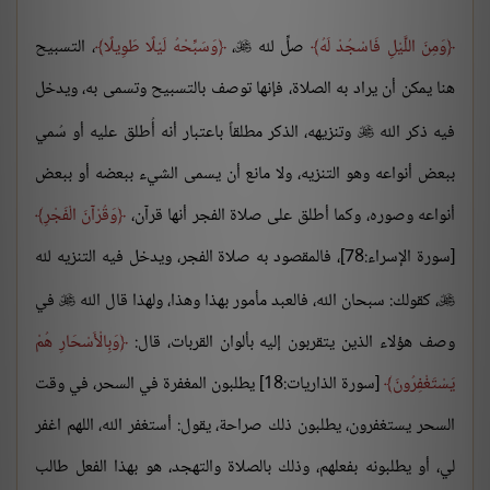
وَمِنَ اللَّيْلِ فَاسْجُدْ لَهُ
صلِّ لله
،
وَسَبِّحْهُ لَيْلًا طَوِيلًا
، التسبيح

هنا يمكن أن يراد به الصلاة، فإنها توصف بالتسبيح وتسمى به، ويدخل
فيه ذكر الله
وتنزيهه، الذكر مطلقاً باعتبار أنه أُطلق عليه أو سُمي

ببعض أنواعه وهو التنزيه، ولا مانع أن يسمى الشيء ببعضه أو ببعض
أنواعه وصوره، وكما أطلق على صلاة الفجر أنها قرآن،
وَقُرْآنَ الْفَجْرِ
[سورة الإسراء:78]، فالمقصود به صلاة الفجر، ويدخل فيه التنزيه لله
، كقولك: سبحان الله، فالعبد مأمور بهذا وهذا، ولهذا قال الله
في


وصف هؤلاء الذين يتقربون إليه بألوان القربات، قال:
وَبِالْأَسْحَارِ هُمْ
يَسْتَغْفِرُونَ
[سورة الذاريات:18] يطلبون المغفرة في السحر، في وقت
السحر يستغفرون، يطلبون ذلك صراحة، يقول: أستغفر الله، اللهم اغفر
لي، أو يطلبونه بفعلهم، وذلك بالصلاة والتهجد، هو بهذا الفعل طالب