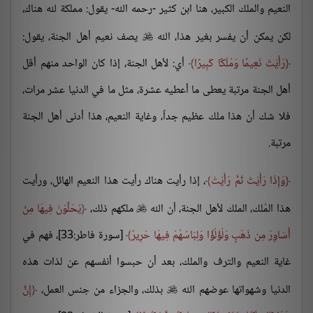
النعيم والملك الكبير، هنا ابن كثير -رحمه الله- يقول: مملكة لله هناك،
لكن يمكن أن يفسر بغير هذا، الله
يصف نعيم أهل الجنة، يقول:

رَأَيْتَ نَعِيمًا وَمُلْكًا كَبِيرًا
أي: لأهل الجنة، إذا كان الواحد منهم أقل
أهل الجنة مرتبة يعطى ما أعطيه عشرة، مثل ما في الدنيا عشر مرات،
فلا شك أن هذا ملك عظيم جداً، وغاية النعيم، هذا أدنى أهل الجنة
مرتبة.
وَإِذَا رَأَيْتَ ثَمَّ رَأَيْتَ
، إذا رأيت هناك رأيت هذا النعيم الهائل، ورأيت
هذا المُلك، الملك لأهل الجنة، أن الله
ملكهم ذلك،
يُحَلَّوْنَ فِيهَا مِنْ

أَسَاوِرَ مِن ذَهَبٍ وَلُؤْلُؤًا وَلِبَاسُهُمْ فِيهَا حَرِيرٌ
[سورة فاطر:33]، فهم في
غاية النعيم والترف والملك، بعد أن حبسوا أنفسهم عن لذات هذه
الدنيا وشهواتها عوضهم الله
بذلك، والجزاء من جنس العمل،
إِنَّ
