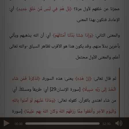
عجزنا عن خلقهم لأول مرة؟
بَلْ هُمْ فِي لَبْسٍ مِّنْ خَلْقٍ جَدِيدٍ
أي:
الإعادة، فتكون بهذا المعنى.
والمعنى الثاني:
وَإِذَا شِئْنَا بَدَّلْنَا أَمْثَالَهُمْ
أي: أن الله يذهبهم ويأتي
بآخرين بدلاً منهم، وقد يكون هذا هو الأقرب لظاهر السياق -والله تعالى
أعلم، والمعنى الأول محتمل.
ثم قال تعالى:
إِنَّ هَذِهِ
يعنى: هذه السورة،
تَذْكِرَةٌ فَمَن شَاء
اتَّخَذَ إِلَى رَبِّهِ سَبِيلًا
[سورة الإنسان:29] أي: طريقاً ومسلكاً، أي:
من شاء اهتدى بالقرآن، كقوله تعالى:
وَمَاذَا عَلَيْهِمْ لَوْ آمَنُواْ بِاللّهِ
وَالْيَوْمِ الآخِرِ وَأَنفَقُواْ مِمَّا رَزَقَهُمُ اللّهُ وَكَانَ اللّهُ بِهِم عَلِيمًا
[سورة
النساء:39].
max volume
00:00
-52:30