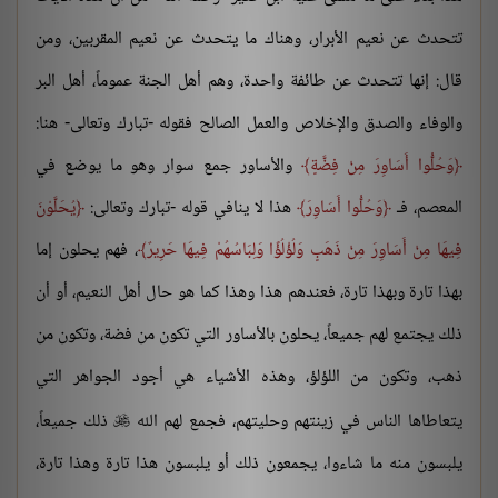
تتحدث عن نعيم الأبرار، وهناك ما يتحدث عن نعيم المقربين، ومن
قال: إنها تتحدث عن طائفة واحدة، وهم أهل الجنة عموماً، أهل البر
والوفاء والصدق والإخلاص والعمل الصالح فقوله -تبارك وتعالى- هنا:
وَحُلُّوا أَسَاوِرَ مِنْ فِضَّةٍ
والأساور جمع سوار وهو ما يوضع في
المعصم، فـ
وَحُلُّوا أَسَاوِرَ
هذا لا ينافي قوله -تبارك وتعالى:
يُحَلَّوْنَ
فِيهَا مِنْ أَسَاوِرَ مِنْ ذَهَبٍ وَلُؤْلُؤًا وَلِبَاسُهُمْ فِيهَا حَرِيرٌ
، فهم يحلون إما
بهذا تارة وبهذا تارة، فعندهم هذا وهذا كما هو حال أهل النعيم، أو أن
ذلك يجتمع لهم جميعاً، يحلون بالأساور التي تكون من فضة، وتكون من
ذهب، وتكون من اللؤلؤ، وهذه الأشياء هي أجود الجواهر التي
يتعاطاها الناس في زينتهم وحليتهم، فجمع لهم الله
ذلك جميعاً،

يلبسون منه ما شاءوا، يجمعون ذلك أو يلبسون هذا تارة وهذا تارة،