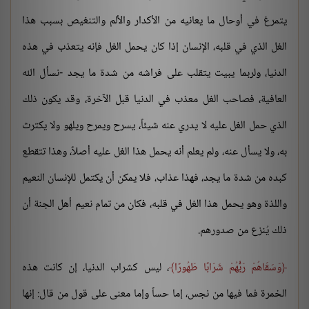
يتمرغ في أوحال ما يعانيه من الأكدار والألم والتنغيص بسبب هذا
الغل الذي في قلبه، الإنسان إذا كان يحمل الغل فإنه يتعذب في هذه
الدنيا، ولربما يبيت يتقلب على فراشه من شدة ما يجد -نسأل الله
العافية، فصاحب الغل معذب في الدنيا قبل الآخرة، وقد يكون ذلك
الذي حمل الغل عليه لا يدري عنه شيئاً، يسرح ويمرح ويلهو ولا يكترث
به، ولا يسأل عنه، ولم يعلم أنه يحمل هذا الغل عليه أصلاً، وهذا تتقطع
كبده من شدة ما يجد، فهذا عذاب، فلا يمكن أن يكتمل للإنسان النعيم
واللذة وهو يحمل هذا الغل في قلبه، فكان من تمام نعيم أهل الجنة أن
ذلك يُنزع من صدورهم.
وَسَقَاهُمْ رَبُّهُمْ شَرَابًا طَهُورًا
، ليس كشراب الدنيا، إن كانت هذه
الخمرة فما فيها من نجس، إما حساً وإما معنى على قول من قال: إنها