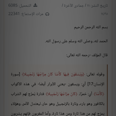
تاريخ النشر: ١١ / جمادى الآخرة /
التحميل: 6085
١٤٣٥
مرات الإستماع: 22341
بسم الله الرحمن الرحيم
الحمد لله، وصلى الله وسلم على رسول الله.
قال المؤلف -رحمه الله تعالى:
وقوله تعالى:
وَيُسْقَوْنَ فِيهَا كَأْسًا كَانَ مِزَاجُهَا زَنْجَبِيلا
[سورة
الإنسان:17] أي: ويسقون -يعني الأبرار أيضا- في هذه الأكواب
كَأْسًا
أي: خمرًا،
كَانَ مِزَاجُهَا زَنْجَبِيلا
فتارة يُمزَج لهم الشراب
بالكافور وهو بارد، وتارة بالزنجبيل وهو حار، ليعتدل الأمر، وهؤلاء
يمزج لهم من هذا تارة ومن هذا تارة، وأما المقربون فإنهم يشربون