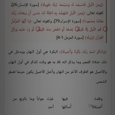
وَمِنَ اللَّيْلِ فَاسْجُدْ لَهُ وَسَبِّحْهُ لَيْلًا طَوِيلًا
[سورة الإنسان:26]،
كقوله تعالى:
وَمِنَ اللَّيْلِ فَتَهَجَّدْ بِهِ نَافِلَةً لَكَ عَسَى أَنْ يَبْعَثَكَ رَبُّكَ
مَقَامًا مَحْمُودًا
[سورة الإسراء:79]، وكقوله تعالى:
يَا أَيُّهَا الْمُزَّمِّلُ
۝ قُمِ اللَّيْلَ إِلَّا قَلِيلًا ۝ نِصْفَهُ أَوِ انقُصْ مِنْهُ قَلِيلًا ۝ أَوْ زِدْ عَلَيْهِ وَرَتِّلِ
الْقُرْآنَ تَرْتِيلًا
[سورة المزمل:1-4].
وَاذْكُرِ اسْمَ رَبِّكَ بُكْرَةً وَأَصِيلًا
، البكرة هي أول النهار، ويدخل في
ذلك صلاة الفجر، وما يذكر الله
به هو وقت للذكر في أول النهار،

والأصيل هو الطرف الآخر من النهار، وأصل الأصيل يكون حينما تصفر
الشمس.
وقفتُ فيها
عَيَّتْ جواباً وما بالربعِ من
[2]
أُصَيْلالاً
أُسائلها
أحدِ