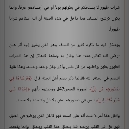
شراب طهور لا يستحكم في بطونهم بولاً أو في أجسادهم عرقاً، وإنما
يكون كرشح المسك، هذا داخل في هذه الصفة أن الله سقاهم شراباً
طهوراً.
ويدخل فيه ما ذكره كثير من السلف وهو الذي يشير إليه أثر عليٍّ
-رضي الله تعالى عنه- هنا، وقال به جماعة كمقاتل إن هذا الشراب
الطهور يطهر بواطنهم من كل دنس وأذى وغل وحقد وحسد، وهذا غاية
النعيم في الجنة، الله
لما ذكر نعيم أهل الجنة قال:
وَنَزَعْنَا مَا فِي

صُدُورِهِم مِّنْ غِلٍّ
[سورة الحجر:47]، ووصفهم بأنهم
إِخْوَانًا عَلَى
سُرُرٍ مُّتَقَابِلِينَ
، ليس في صدورهم غش ولا غل ولا حقد ولا حسد.
والغل هذا أمر لا شك أنه على اسمه فهو كالغل الذي يوضع في العنق،
فهو غل في القلب يربطه فلا ينطلق هذا القلب ويحلق، وإنما يقعده،