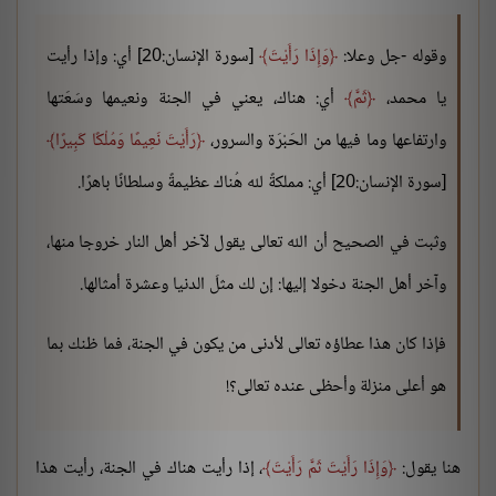
وقوله -جل وعلا:
وَإِذَا رَأَيْتَ
[سورة الإنسان:20] أي: وإذا رأيت
يا محمد،
ثَمَّ
أي: هناك، يعني في الجنة ونعيمها وسَعَتها
وارتفاعها وما فيها من الحَبْرَة والسرور،
رَأَيْتَ نَعِيمًا وَمُلْكًا كَبِيرًا
[سورة الإنسان:20] أي: مملكةً لله هُناك عظيمةً وسلطانًا باهرًا.
وثبت في الصحيح أن الله تعالى يقول لآخر أهل النار خروجا منها،
وآخر أهل الجنة دخولا إليها: إن لك مثلَ الدنيا وعشرة أمثالها.
فإذا كان هذا عطاؤه تعالى لأدنى من يكون في الجنة، فما ظنك بما
هو أعلى منزلة وأحظى عنده تعالى؟!
هنا يقول:
وَإِذَا رَأَيْتَ ثَمَّ رَأَيْتَ
، إذا رأيت هناك في الجنة، رأيت هذا