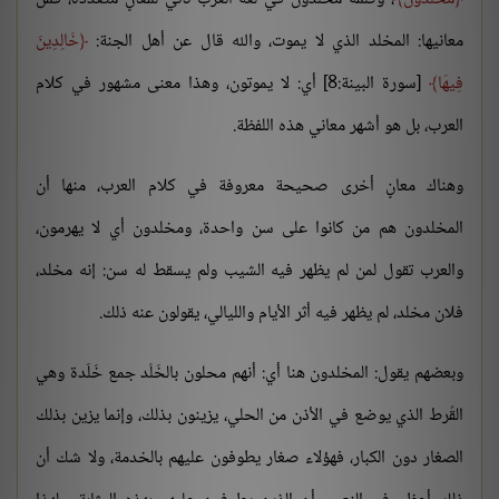
معانيها: المخلد الذي لا يموت، والله قال عن أهل الجنة:
خَالِدِينَ
فِيهَا
[سورة البينة:8] أي: لا يموتون، وهذا معنى مشهور في كلام
العرب، بل هو أشهر معاني هذه اللفظة.
وهناك معانٍ أخرى صحيحة معروفة في كلام العرب، منها أن
المخلدون هم من كانوا على سن واحدة، ومخلدون أي لا يهرمون،
والعرب تقول لمن لم يظهر فيه الشيب ولم يسقط له سن: إنه مخلد،
فلان مخلد، لم يظهر فيه أثر الأيام والليالي، يقولون عنه ذلك.
وبعضهم يقول: المخلدون هنا أي: أنهم محلون بالخَلَد جمع خَلَدة وهي
القُرط الذي يوضع في الأذن من الحلي، يزينون بذلك، وإنما يزين بذلك
الصغار دون الكبار، فهؤلاء صغار يطوفون عليهم بالخدمة، ولا شك أن