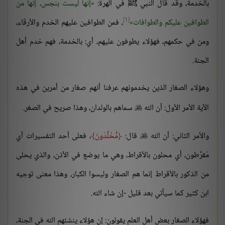
بالخدمة، وقد قال النبي ﷺ في الهرة:
إنها ليست بنجس، إنها من
[1]
الطوافين عليكم والطوافات
، فمن الطوافين عليهم الخدم والأرقّاء،
ومن في حكمهم، فهؤلاء يطوفون عليهم، أي: بالخدمة، فهم خدم أهل
الجنة.
وهؤلاء الصغار الذين يخدمونهم عرفنا أنهم صغار من أمرين في هذه
الآية الأمر الأول: أن الله
سماهم بالولدان، وهذا صريح في الصغر.

والأمر الثاني: أن الله
قال:
مُّخَلَّدُونَ
، فعلى أحد التفسيرات أي

مُقرَّطون، أي محلون بالأقراط، وهي ما يوضع في الأذن، والذي يحلى
من الذكور بالأقراط إنما هم الصغار وليسوا الكبار، وهذا معنى توجيه
ابن كثير كما سيأتي بعد قليل -إن شاء الله.
فهؤلاء الصغار بعض أهل العلم يقولون: إن هؤلاء ينشئهم الله في الجنة،