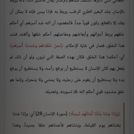
المعاني التي ذكرها السلف، شدهم بالإسار، يقال للأسير ذلك؛ لأنه يربط
بالإسار، جلد البعير الطري الرطب، يربط به فإذا يبس فإنه لا يمكن أن
يفك إلا بالقطع، يكون قوياً جداً، فالمقصود أن الله شد أسرهم، أي أحكم
خلقهم بربط أجزائهم وأبعاضهم ومفاصلهم، أحكم خلقها وأتقنه، فشد
هذا الخلق، فصار في غاية الإحكام،
نَحْنُ خَلَقْنَاهُمْ وَشَدَدْنَا أَسْرَهُمْ
أي: أحكمنا هذا الخلق، فكان بهذه الصفة التي ترون، ولو أن ذلك لم
يُفعل بهم لكان الإنسان لا يستطيع أن يرفع رأسه، ولا يستطيع أن يرفع
يده ولا يستطيع أن يقوم على رجليه، ولا يمشي ولا يتحرك، وإنما هو
خلق مشدود قوي أحكم الله
تسويته، وتعديله.

وَإِذَا شِئْنَا بَدَّلْنَا أَمْثَالَهُمْ تَبْدِيلًا
[سورة الإنسان:28] أي: وإذا شئنا
بعثناهم يوم القيامة، وبَدلناهم فأعدناهم خلقا جديداً، وهذا