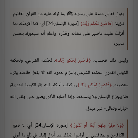
يقول تعالى ممتنًا على رسوله ﷺ بما نزله عليه من القرآن العظيم
تنزيلا
فَاصْبِرْ لِحُكْمِ رَبِّكَ
[سورة الإنسان:24] أي: كما أكرمتُك بما
أنزلتُ عليك فاصبر على قضائه وقَدَره، واعلم أنه سيدبرك بحسن
تدبيره.
وليس ذلك فحسب،
فَاصْبِرْ لِحُكْمِ رَبِّكَ
، لحكمه الشرعي، ولحكمه
الكوني القدري، لحكمه الشرعي بالتزام حدود الله
بفعل طاعته وترك

معصيته،
فَاصْبِرْ لِحُكْمِ رَبِّكَ
، وكذلك أحكام الله
الكونية القدرية،

فلا يجزع الإنسان ولا يتسخط، وإذا أصابه الأذى يصبر حتى يلقى الله
-تبارك وتعالى- غير مبدل.
وَلا تُطِعْ مِنْهُمْ آثِمًا أَوْ كَفُورًا
[سورة الإنسان:24] أي: لا تطع
الكافرين والمنافقين إن أرادوا صَدّك عما أُنزل إليك بل بَلّغ ما أنزل