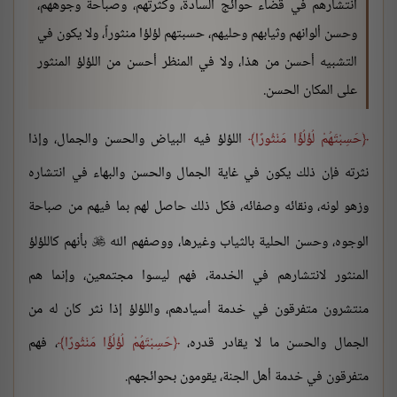
انتشارهم في قضاء حوائج السادة، وكثرتهم، وصباحة وجوههم،
وحسن ألوانهم وثيابهم وحليهم، حسبتهم لؤلؤا منثوراً، ولا يكون في
التشبيه أحسن من هذا، ولا في المنظر أحسن من اللؤلؤ المنثور
على المكان الحسن.
حَسِبْتَهُمْ لُؤْلُؤًا مَنْثُورًا
اللؤلؤ فيه البياض والحسن والجمال، وإذا
نثرته فإن ذلك يكون في غاية الجمال والحسن والبهاء في انتشاره
وزهو لونه، ونقائه وصفائه، فكل ذلك حاصل لهم بما فيهم من صباحة
الوجوه، وحسن الحلية بالثياب وغيرها، ووصفهم الله
بأنهم كاللؤلؤ

المنثور لانتشارهم في الخدمة، فهم ليسوا مجتمعين، وإنما هم
منتشرون متفرقون في خدمة أسيادهم، واللؤلؤ إذا نثر كان له من
الجمال والحسن ما لا يقادر قدره،
حَسِبْتَهُمْ لُؤْلُؤًا مَنْثُورًا
، فهم
متفرقون في خدمة أهل الجنة، يقومون بحوائجهم.