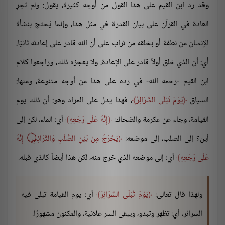
وقد رد ابن القيم على هذا القول من أوجه كثيرة، يقول: ولم تجرِ
العادة في القرآن على بيان القدرة في مثل هذا، وإنما يُحتج بنشأة
الإنسان من نطفة أو بخلقه من تراب على أن الله قادر على إعادته ثانيًا،
أي: أن الذي خلق أولاً قادر على الإعادة، ولا يعجزه ذلك، وراجعوا كلام
ابن القيم -رحمه الله- في رده على هذا من أوجه متنوعة، ومنها:
السياق
يَوْمَ تُبْلَى السَّرَائِرُ
، فهذا يدل على المراد وهو: أن ذلك يوم
القيامة، وجاء عن عكرمة والضحاك:
إِنَّهُ عَلَى رَجْعِهِ
أي: الماء، لكن إلى
أين؟ إلى الصلب، إلى موضعه:
يَخْرُجُ مِنْ بَيْنِ الصُّلْبِ وَالتَّرَائِبِ ۝ إِنَّهُ
عَلَى رَجْعِهِ
أي: إلى موضعه الذي خرج منه، لكن هذا أيضاً كالذي قبله.
ولهذا قال تعالى:
يَوْمَ تُبْلَى السَّرَائِرُ
أي: يوم القيامة تبلى فيه
السرائر، أي: تظهر وتبدو، ويبقى السر علانية، والمكنون مشهورًا.