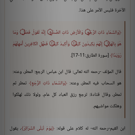
الآخرة فليس الأمر على هذا.
وَالسَّمَاءِ ذَاتِ الرَّجْعِ ۝ وَالْأَرْضِ ذَاتِ الصَّدْعِ
۝
إِنَّهُ لَقَوْلٌ فَصْلٌ ۝ وَمَا
هُوَ بِالْهَزْلِ ۝ إِنَّهُمْ يَكِيدُونَ كَيْدًا ۝ وَأَكِيدُ كَيْدًا ۝ فَمَهِّلِ الْكَافِرِينَ أَمْهِلْهُمْ
رُوَيْدًا
[سورة الطارق:11-17].
قال المؤلف -رحمه الله تعالى: قال ابن عباس: الرجع: المطر، وعنه:
هو السحاب فيه المطر، وعنه:
وَالسَّمَاءِ ذَاتِ الرَّجْعِ
تمطر ثم
تمطر، وقال قتادة: ترجع رزق العباد كل عام، ولولا ذلك لهلكوا
وهلكت مواشيهم.
ابن القيم-رحمه الله- له كلام على قوله:
يَوْمَ تُبْلَى السَّرَائِرُ
، يقول