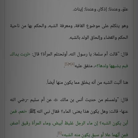
علوّ، وعندنا: إذكار، وعندنا: إيناث.
وهو يتكلم على موضوع القافة، ومعرفة الشبه، والحكم بها من ناحية
الحكم والقضاء وإلحاق الولد بالشبه.
قال: "قالت أم سلمة: يا رسول الله، أوتحتلم المرأة؟ قال:
تربت يداك،
[5]
[4]
فبم يشبهها ولدها؟
، متفق عليه
"
.
هنا أثبت الشبه من أنه يخلق مما يكون منها أيضاً.
قال: "ولمسلم من حديث أنس بن مالك
عن أم سليم -رضي الله

عنها- قالت: وهل يكون هذا يعنى: الماء؟ فقال نبي الله ﷺ:
نعم، فمن
أين يكون الشبه؟ إن ماء الرجل غليظ أبيض، وماء المرأة رقيق أصفر،
[6]
فمِن أيِّهما علا أو سبق يكون منه الشبه
.