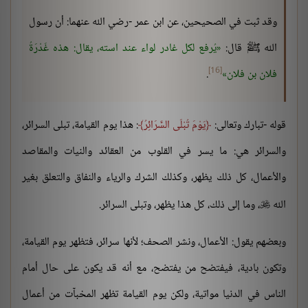
وقد ثبت في الصحيحين، عن ابن عمر -رضي الله عنهما: أن رسول
الله ﷺ قال:
يُرفع لكل غادر لواء عند استه، يقال: هذه غَدْرَةُ
[16]
فلان بن فلان
.
قوله -تبارك وتعالى:
يَوْمَ تُبْلَى السَّرَائِرُ
: هذا يوم القيامة، تبلى السرائر،
والسرائر هي: ما يسر في القلوب من العقائد والنيات والمقاصد
والأعمال، كل ذلك يظهر، وكذلك الشرك والرياء والنفاق والتعلق بغير
الله
، وما إلى ذلك، كل هذا يظهر، وتبلى السرائر.

وبعضهم يقول: الأعمال، ونشر الصحف؛ لأنها سرائر، فتظهر يوم القيامة،
وتكون بادية، فيفتضح من يفتضح، مع أنه قد يكون على حال أمام
الناس في الدنيا مواتية، ولكن يوم القيامة تظهر المخبآت من أعمال