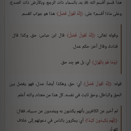
هذا قسم أقسم الله
به، بالسماء ذات الرجع، وبالأرض ذات الصدع،

وعلى ماذا أقسم؟ على:
إِنَّهُ لَقَوْلٌ فَصْلٌ
هذا هو جواب القسم.
وقوله تعالى:
إِنَّهُ لَقَوْلٌ فَصْلٌ
قال ابن عباس: حق، وكذا قال
قتادة، وقال آخر: حكم عدل.
وَمَا هُوَ بِالْهَزْلِ
أي: بل هو جِد حق.
قوله:
إِنَّهُ لَقَوْلٌ فَصْلٌ
أي: حق، وهكذا أيضاً: عدل، فهو يفصل بين
الحق والباطل، وحق ثابت في نفسه، كل هذا من معناه، والله أعلم.
ثم أخبر عن الكافرين بأنهم يكذبون به ويصدون عن سبيله، فقال:
إِنَّهُمْ يَكِيدُونَ كَيْدًا
أي: يمكرون بالناس في دعوتهم إلى خلاف
القرآن.