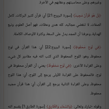
وغيرهم، وعلى محاسبتهم، وعقابهم في الآخرة.
بَلْ هُوَ قُرْآنٌ مَجِيدٌ
[سورة البروج:21] أي: قرآن كثير البركات، كامل
الصفات، لا تنقضي عجائبه، كله هدى وعظات، فهو أصل العلوم، ونبع
الهداية، وعرفنا أن المجد يدل على السعة، وكثرة الأوصاف الكاملة.
فِي لَوْحٍ مَحْفُوظٍ
[سورة البروج:22] أي: هذا القرآن في لوح
محفوظ، وهو: اللوح المحفوظ الذي كتب الله فيه مقادير كل شيء،
وعلى القراءة الأخرى:
فِي لَوْحٍ مَحْفُوظٌ
يعني: أن القرآن محفوظ في
لوح، فالمحفوظ على القراءة الأولى يرجع إلى اللوح، أي: هذا اللوح
محفوظ، وعلى القراءة الثانية يرجع إلى القرآن، أي: هذا قرآن مجيد
محفوظ.
وقوله -تبارك وتعالى:
وَالسَّمَاءِ وَالطَّارِقِ
[سورة الطارق:1] يقسم الله