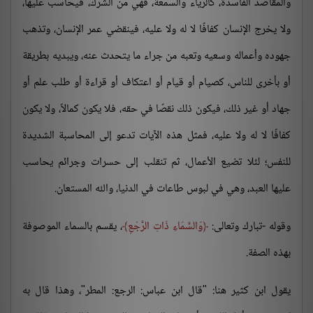
والمقاصد الفاسدة، كالرياء والسمعة، فهي من الشرك، فيحاسب عليها،
ولا يخرج الإنسان كفافًا لا له ولا عليه، فينقضي عمر الإنسان، وتذهب
جهوده وأعماله وسعيه وتعبه من جراء ما يتحدث عنه، ويبديه بطريقة
أو بأخرى للناس، كصيام أو قيام أو اعتكاف أو قراءة أو طلب علم أو
جهاد أو غير ذلك، فيكون ذلك نقصًا في حقه، فلا يكون كمالاً، ولا يكون
كفافًا لا له ولا عليه، فمثل هذه الآيات تدعو إلى المحاسبة الشديدة
للنفس؛ لئلا تضيع الأعمال، ثم تنقلب إلى حسرات وجرائم يحاسب
عليها العبد، وهي في لبوس طاعات في الدنيا، والله المستعان.
وقوله -تبارك وتعالى:
وَالسَّمَاءِ ذَاتِ الرَّجْعِ
، يقسم بالسماء الموصوفة
بهذه الصفة.
يقول ابن كثير هنا: "قال ابن عباس: الرجع: المطر"، وهذا قال به