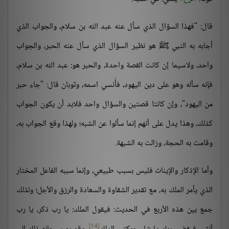
قال: "فهذا السؤال الذي سأل عنه عبد الله بن سلام، والجواب الذي
أجابه به النبي ﷺ هو نظير السؤال الذي سأل عنه الحبر، والجواب
واحد، ولاسيما إن كانت القصة واحدة، والحبر هو: عبد الله بن سلام،
فإنه سأله وهو على دين اليهود، فأُنسي اسمه، وثوبان قال: "جاء حبر
من اليهود"، وإن كانتا قصتين والسؤال واحد فلابد أن يكون الجواب
كذلك، وهذا يدل على أنهم إنما سألوا عن الشبه؛ ولهذا وقع الجواب به،
وقامت به الحجة، وزالت به الشبهة.
وأما الإذكار والإيناث فليس بسبب طبيعي، وإنما سببه الفاعل المختار
الذي يأمر الملك به، مع تقدير الشقاوة والسعادة والرزق والأجل؛ ولذلك
جمع بين هذه الأربع في الحديث: فيقول الملك: يا رب ذكر، يا رب
[14]