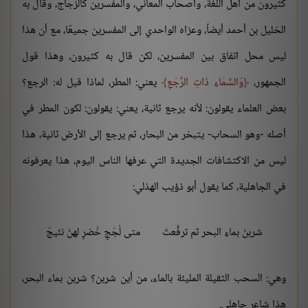
كثيرون من أهل اللغة، وأصحاب المعاني، والمفسرين كالزجاج، وقال به
الخليل بن أحمد أيضاً، وعزاه الواحدي إلى المفسرين جميعًا، مع أن هذا
ليس محل اتفاق بين المفسرين، لكن قال به كثيرون، وهذا قول
الجمهور،
وَالسَّمَاءِ ذَاتِ الرَّجْعِ
يعني: المطر، لماذا قيل له: الرجع؟
بعض العلماء يقولون: لأنه يرجع ثانية، يعني: يقولون: لكون المطر في
أصله -وهو السحاب- يتبخر من البحار، ثم يرجع إلى الأرض ثانية، هذا
ليس من الاكتشافات الجديدة التي عرفها الناس اليوم، هذا يعرفونه
في الجاهلية، كما يقول أبو ذؤيب الهذلي:
شربنَ بماءِ البحر ثم ترفَّعتْ
متى لُجَجٍ خُضرٍ لهنّ نئيجُ
وهي: السحب الثقيلة المليئة بالماء، من أين شربن؟ شربن بماء البحر،
هذا شاعر جاهلي.