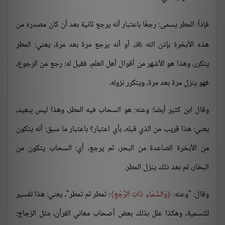
فإذاً: المطر يسمى: رجعًا باعتبار أنه يرجع ثانية بعد أن كان مصدره من
هذه الأبخرة بإذن الله
، أو أنه يرجع مرة بعد مرة، يعني: المطر

يتكرر، وهذا هو الأشهر من أقوال أهل العلم، فقيل له: رجع من الرجوع،
فهو ينزل مرة بعد مرة، ويتكرر نزوله.
وقال ابن كثير أيضا: وعنه: هو السحاب فيه المطر، وهذا ليس ببعيد،
يعني: هذا قريب من الذي قبله، بأي اعتبار؟ باعتبار ما سبق: أنه يتكون
من الأبخرة الصاعدة من البحر، ثم يرجع، أي: السحاب يتكون من
البخار، ثم بعد ذلك ينزل المطر.
وقال: "وعنه:
وَالسَّمَاءِ ذَاتِ الرَّجْعِ
: تمطر ثم تمطر"، يعني: هذا تفسير
للتسمية، وهكذا علل بذلك بعض أصحاب معاني القرآن، مثل الزجاج: