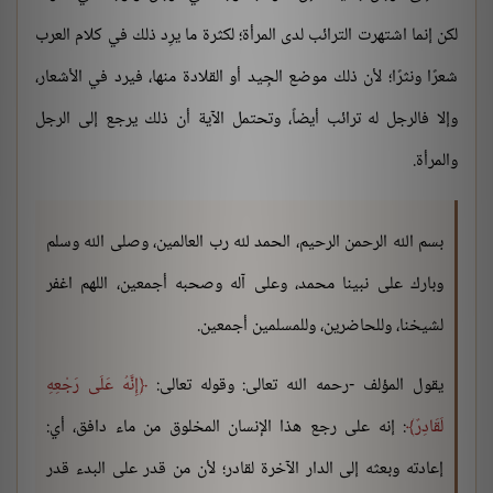
لكن إنما اشتهرت الترائب لدى المرأة؛ لكثرة ما يرِد ذلك في كلام العرب
شعرًا ونثرًا؛ لأن ذلك موضع الجِيد أو القلادة منها، فيرد في الأشعار،
وإلا فالرجل له ترائب أيضاً، وتحتمل الآية أن ذلك يرجع إلى الرجل
والمرأة.
بسم الله الرحمن الرحيم، الحمد لله رب العالمين، وصلى الله وسلم
وبارك على نبينا محمد، وعلى آله وصحبه أجمعين، اللهم اغفر
لشيخنا، وللحاضرين، وللمسلمين أجمعين.
يقول المؤلف -رحمه الله تعالى: وقوله تعالى:
إِنَّهُ عَلَى رَجْعِهِ
لَقَادِرٌ
: إنه على رجع هذا الإنسان المخلوق من ماء دافق، أي:
إعادته وبعثه إلى الدار الآخرة لقادر؛ لأن من قدر على البدء قدر