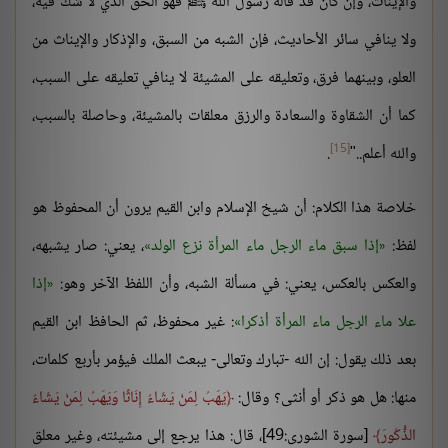
والإيناث، وإن كان قد قاله رسول الله ﷺ فهو الحق الذي لا شك فيه،
ولا ينافي سائر الأحاديث، فإن الشبه من السبق، والإذكار والإيناث من
العلو، وبينهما فرق، وتعليقه على المشيئة لا ينافي تعليقه على السبب،
كما أن الشقاوة والسعادة والرزق معلقات بالمشيئة، وحاصلة بالسبب،
[15]
والله أعلم.."
.
خلاصة هذا الكلام: أن شيخ الإسلام وابن القيم يرون أن المحفوظ هو
لفظ:
إذا سبق ماء الرجل ماء المرأة نزع الولد
، يعني: صار يشبهه،
والعكس بالعكس، يعني: في مسألة الشبه، وأن اللفظ الآخر وهو:
إذا
علا ماء الرجل ماء المرأة أذكرا
: غير محفوظ، ثم الحافظ ابن القيم
بعد ذلك يقول: إن الله -تبارك وتعالى- يبعث الملك فيؤمر بأربع كلمات،
منها: هل هو ذكر أو أنثى؟ وقال:
يَهَبُ لِمَنْ يَشَاءُ إِنَاثًا وَيَهَبُ لِمَنْ يَشَاءُ
الذُّكُورَ
[سورة الشورى:49]، قال: هذا يرجع إلى مشيئته، وغير معلق