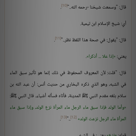
[10]
قال: "وسمعت شيخنا -رحمه الله.."
.
أي: شيخ الإسلام ابن تيمية.
[11]
قال: "يقول: في صحة هذا اللفظ نظر.."
.
يعني:
إذا علا ... أذكرا
.
قال: "قلت: لأن المعروف المحفوظ في ذلك إنما هو تأثير سبق الماء
في الشبه، وهو الذي ذكره البخاري من حديث أنس: أن عبد الله بن
سلام بلغه مقدم النبي ﷺ المدينة، فأتاه فسأله أشياء، قال النبي ﷺ:
وأما الولد فإذا سبق ماء الرجل ماء المرأة نزع الولد، وإذا سبق ماء
[13]
[12]
المرأة ماء الرجل نزعت الولد
.."
.
قوله:
نزع
يعني: في الشبه.