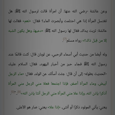
وعن عائشة -رضي الله عنها: أن امرأة قالت لرسول الله ﷺ: هل
تغتسل المرأة إذا هي احتلمت وأبصرت الماء؟ فقال:
نعم
فقالت لها
عائشة: تربت يداك، فقال لها رسول الله ﷺ:
دعيها، وهل يكون الشبه
[7]
إلا من قِبل ذاك؟
رواه مسلم
.
وله أيضا من حديث أبي أسماء الرحبي، عن ثوبان قال: كنت قائمًا عند
رسول الله ﷺ فجاء حبر من أحبار اليهود، فقال: السلام عليك
-الحديث بطوله- إلى أن قال: جئت أسألك عن الولد، فقال:
ماء الرجل
أبيض، وماء المرأة أصفر، فإذا اجتمعا فعلا مني الرجل مني المرأة
[9]
[8]
أذكرا بإذن الله، وإذا علا مني المرأة مني الرجل آنثا بإذن الله
.."
.
يعني: يأتي المولود ذكرًا أو أنثى،
إذا علا
يعني: صار هو الأعلى.