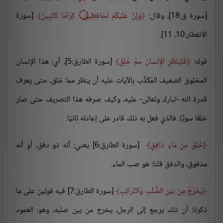
[سورة ق:18]، وقال:
وَإِنَّ عَلَيْكُمْ لَحَافِظِينَ ۝ كِرَامًا كَاتِبِينَ
[سورة
الانفطار:10، 11].
قوله:
فَلْيَنْظُرِ الْإِنْسَانُ مِمَّ خُلِقَ
[سورة الطارق:5]، أي: هذا الإنسان
المخلوق الضعيف المُكَذِّب بالآيات عليه أن ينظر مما خلق، حتى يعرف
قدرة الله -تبارك وتعالى- عليه، وكيف صرفه هذا التصريف حتى صار
خلقًا سويًّا، فالذي فعل به ذلك قادر على إعادته ثانيًا.
خُلِقَ مِنْ مَاءٍ دَافِقٍ
[سورة الطارق:6] يعني: أنه ذو دفق، أو أنه
مدفوق، والدفق قلنا: هو صب الماء.
يَخْرُجُ مِنْ بَيْنِ الصُّلْبِ وَالتَّرَائِبِ
[سورة الطارق:7] فيه قولين على ما
ذكرنا: أن ذلك يرجع إلى الرجل، يخرج من بين صلبه، وهو: العمود