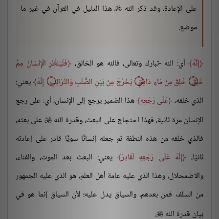
على الإعادة، وقد ذكر الله
هذا الدليل في القرآن في غير ما

موضع.
إِنَّهُ
أي: الله -تبارك وتعالى، فالله هو الخالق،
فَلْيَنْظُرِ الْإِنْسَانُ مِمَّ
خُلِقَ ۝ خُلِقَ مِنْ مَاءٍ دَافِقٍ ۝ يَخْرُجُ مِنْ بَيْنِ الصُّلْبِ وَالتَّرَائِبِ ۝ إِنَّهُ
يعني:
الذي خلقه،
عَلَى رَجْعِهِ
هذا الضمير يرجع إلى الإنسان، أي: على رجع
الإنسان مرة ثانية، فهذا احتجاج على البعث، وقدرة الله
على بعثه،

فالذي خلقه من هذه النطفة ثم جعله إنسانًا سويًّا قادر على إعادته
ثانيًا،
إِنَّهُ عَلَى رَجْعِهِ لَقَادِرٌ
يعني: البعث بعد الموت، والفناء،
والاضمحلال، وهذا الذي عليه عامة أهل العلم، هو الذي عليه الجمهور
من السلف فمن بعدهم، والسياق يدل عليه؛ لأن السياق إنما هو في
بيان قدرة الله
.
