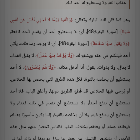
عذاب الله، ولا يستطيع له أحد ذلك.
وهو كما قال الله -تبارك وتعالى:
وَاتَّقُوا يَوْمًا لَا تَجْزِي نَفْسٌ عَنْ نَفْسٍ
شَيْئًا
[سورة البقرة:48]، أي: لا يستطيع أحد أن يقدم لأحد نافعة،
وَلَا يُقْبَلُ مِنْهَا شَفَاعَةٌ
[سورة البقرة:48]، أي: لا يوجد وساطات، يأتي
أحد فيتكلم في حقه ويشفع له،
وَلَا يُؤْخَذُ مِنْهَا عَدْلٌ
، لا يقبل الفداء،
لا بمال، ولا بذوات، يقول: أنا أدخل مكانه،
وَلَا هُمْ يُنْصَرُونَ
، لا أحد
يستطيع أن يخلصه بالقوة، فكل هذه الطرق التي يحصل بها الخلاص،
أو يُرجى فيها الخلاص قد قُطع الطريق دونها، وأغلق الباب، فلا أحد
يستطيع أن ينفع أحداً، ولا يستطيع أن يقدم في ذلك فدية، ولا
يستطيع أن يشفع فيه، ولا أن يخلصه بالقوة، إنما يكون مأسورًا بعمله،
فيطلقه عمله، أو يعتقه، بخلاف الدنيا فالناس تحصل منهم مثل هذه
الأمور، أن يتخلص الإنسان من بعض ما ينزل به بهذا أو ذاك، أما في