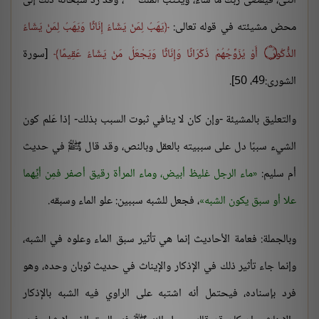
أنثى، فيقضى ربك ما شاء، ويكتب الملك
، وقد رد سبحانه ذلك إلى
محض مشيئته في قوله تعالى:
يَهَبُ لِمَنْ يَشَاءُ إِنَاثًا وَيَهَبُ لِمَنْ يَشَاءُ
الذُّكُورَ ۝ أَوْ يُزَوِّجُهُمْ ذُكْرَانًا وَإِنَاثًا وَيَجْعَلُ مَنْ يَشَاءُ عَقِيمًا
[سورة
الشورى:49، 50].
والتعليق بالمشيئة -وإن كان لا ينافي ثبوت السبب بذلك- إذا عَلم كون
الشيء سببًا دل على سببيته بالعقل وبالنص، وقد قال ﷺ في حديث
أم سليم:
ماء الرجل غليظ أبيض، وماء المرأة رقيق أصفر فمِن أيِّهما
علا أو سبق يكون الشبه
، فجعل للشبه سببين: علو الماء وسبقه.
وبالجملة: فعامة الأحاديث إنما هي تأثير سبق الماء وعلوه في الشبه،
وإنما جاء تأثير ذلك في الإذكار والإيناث في حديث ثوبان وحده، وهو
فرد بإسناده، فيحتمل أنه اشتبه على الراوي فيه الشبه بالإذكار