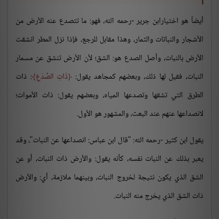
أيضاً هو اختيارابن جرير -رحمه الله، فهو: ما تتصدع عنه الأرض من
الأشجار والنباتات والثمار، وهذا مقابل للرجع، فإذا نزل المطر انشقت
الأرض بالنبات، وأصل الصدع هو: الشق؛ لأن الأرض تنشق عن مسمار
النبات، فقيل لها ذلك، وبعضهم كمجاهد يقول:
ذَاتِ الصَّدْعِ
: ذات
الطرق التي تشقها وتصدعها المياه، وبعضهم يقول: ذات الأموات؛
لانصداعها عنهم عند البعث، والمشهور هو الأول.
يقول ابن كثير -رحمه الله: "قال ابن عباس: انصداعها عن النبات"، وقد
يعبر بذلك عن النبات نفسه، كأنه يقول: والأرض ذات النبات، أو عن
الشق الذي يكون نتيجة لخروج النبات، وبينهما ملازمة، أي: والأرض
ذات الشق الذي يخرج منه النبات.