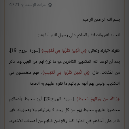
مرات الإستماع: 4721
بسم الله الرحمن الرحيم
الحمد لله، والصلاة والسلام على رسول الله، أما بعد:
فقوله -تبارك وتعالى:
بَلِ الَّذِينَ كَفَرُوا فِي تَكْذِيبٍ
[سورة البروج: 19]،
بعد أن توعد الله المكذبين الكافرين مع ما نوّع لهم من العِبر، وما ذكر
من المَثُلات، قال:
بَلِ الَّذِينَ كَفَرُوا فِي تَكْذِيبٍ
، فهم منغمسون في
التكذيب، وليس بهم أنهم لم يأتهم ما تقوم عليهم به الحجة.
وَاللَّهُ مِنْ وَرَائِهِمْ مُحِيطٌ
[سورة البروج:20] أي: محيط بأعمالهم
محصيها عليهم، محيط بهم من كل وجه، لا يفوتونه، ولا يعجزونه، فهو
قادر على أخذهم في الدنيا -كما وقع لمن قبلهم من أصحاب الأخدود،