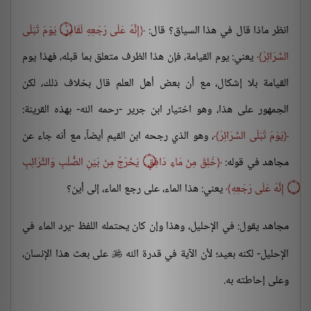
انظر ماذا قال في هذا السياق؟ قال:
إِنَّهُ عَلَى رَجْعِهِ لَقَادِرٌ ۝ يَوْمَ تُبْلَى
السَّرَائِرُ
يعني: يوم القيامة، فإن هذا الظرف متعلق بما قبله، فهذا يوم
القيامة بلا إشكال، مع أن بعض أهل العلم قال بخلاف ذلك، لكن
الجمهور على هذا، وهو اختيار ابن جرير -رحمه الله- بهذه القرينة:
يَوْمَ تُبْلَى السَّرَائِرُ
، وهو الذي رجحه ابن القيم أيضاً، مع أنه جاء عن
مجاهد في قوله:
خُلِقَ مِنْ مَاءٍ دَافِقٍ ۝ يَخْرُجُ مِنْ بَيْنِ الصُّلْبِ وَالتَّرَائِبِ
۝ إِنَّهُ عَلَى رَجْعِهِ
يعني: هذا الماء، على رجع الماء، إلى أين؟
مجاهد يقول: في الإحليل، وهذا وإن كان يحتمله اللفظ -يرد الماء في
الإحليل- لكنه بعيد؛ لأن الآية في قدرة الله
على بعث هذا الإنسان،

وعلى إحاطته به.