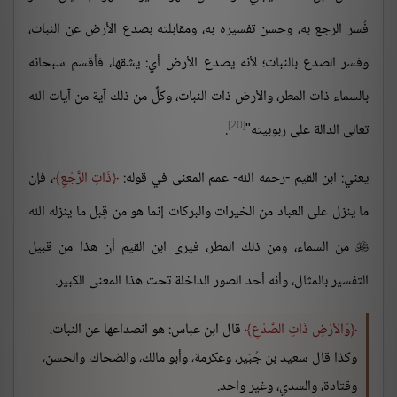
فُسر الرجع به، وحسن تفسيره به، ومقابلته بصدع الأرض عن النبات،
وفسر الصدع بالنبات؛ لأنه يصدع الأرض أي: يشقها، فأقسم سبحانه
بالسماء ذات المطر، والأرض ذات النبات، وكلٌّ من ذلك آية من آيات الله
[20]
تعالى الدالة على ربوبيته"
.
يعني: ابن القيم -رحمه الله- عمم المعنى في قوله:
ذَاتِ الرَّجْعِ
، فإن
ما ينزل على العباد من الخيرات والبركات إنما هو من قِبل ما ينزله الله
من السماء، ومن ذلك المطر، فيرى ابن القيم أن هذا من قبيل

التفسير بالمثال، وأنه أحد الصور الداخلة تحت هذا المعنى الكبير.
وَالأرْضِ ذَاتِ الصَّدْعِ
قال ابن عباس: هو انصداعها عن النبات،
وكذا قال سعيد بن جُبَير، وعكرمة، وأبو مالك، والضحاك، والحسن،
وقتادة، والسدي، وغير واحد.