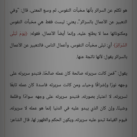
هو تكلم عن السرائر بأنها مخبآت النفوس، ثم وسع المعنى، قال: "وفي
التعبير عن الأعمال بالسرائر"، يعني: ليست فقط هي مخبآت النفوس
ومكنوناتها مما لا يطلع عليه، وإنما أيضاً الأعمال، فقوله:
يَوْمَ تُبْلَى
السَّرَائِرُ
أي: تبلى مخبآت النفوس، وأعمال الناس، فالتعبير عن الأعمال
بالسرائر يقول: لأنها ناتجة عنها.
يقول: "فمن كانت سريرته صالحة كان عمله صالحًا، فتبدو سريرته على
وجهه نورًا وإشراقًا وحياء، ومن كانت سريرته فاسدة كان عمله تابعًا
لسريرته، لا اعتبار بصورته، فتبدو سريرته على وجهه سوادًا وظلمة
وشينًا، وإن كان الذي يبدو عليه في الدنيا إنما هو عمله لا سريرته،
فيوم القيامة تبدو عليه سريرته، ويكون الحكم والظهور لها، قال الشاعر: