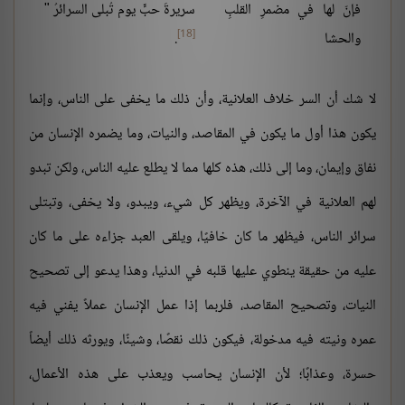
فإنّ لها في مضمرِ القلبِ
سريرةَ حبٍّ يوم تُبلى السرائرُ "
[18]
والحشا
.
لا شك أن السر خلاف العلانية، وأن ذلك ما يخفى على الناس، وإنما
يكون هذا أول ما يكون في المقاصد، والنيات، وما يضمره الإنسان من
نفاق وإيمان، وما إلى ذلك، هذه كلها مما لا يطلع عليه الناس، ولكن تبدو
لهم العلانية في الآخرة، ويظهر كل شيء، ويبدو، ولا يخفى، وتبتلى
سرائر الناس، فيظهر ما كان خافيًا، ويلقى العبد جزاءه على ما كان
عليه من حقيقة ينطوي عليها قلبه في الدنيا، وهذا يدعو إلى تصحيح
النيات، وتصحيح المقاصد، فلربما إذا عمل الإنسان عملاً يفني فيه
عمره ونيته فيه مدخولة، فيكون ذلك نقصًا، وشينًا، ويورثه ذلك أيضاً
حسرة، وعذابًا؛ لأن الإنسان يحاسب ويعذب على هذه الأعمال،