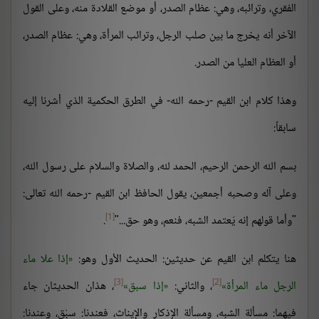
الفقري، وترائبه، وهي: عظام الصدر، أو موضع القلادة منه، وعلى القول
الآخر أنه يخرج ما بين صلب الرجل، وترائب المرأة، وهي: عظام الصدر،
أو العظام العليا من الصدر.
وهذا كلام ابن القيم -رحمه الله- في الطرق الحكمية الذي أشرنا إليه
سابقاً:
بسم الله الرحمن الرحيم، الحمد لله، والصلاة والسلام على رسول الله،
وعلى آله وصحبه أجمعين، يقول الحافظ ابن القيم -رحمه الله تعالى:
[1]
"وأما قولهم إنه يَعتمد الشبه، فنعم، وهو حق..."
.
هنا يتكلم ابن القيم عن حديثين: الحديث الأول وهو:
إذا علا ماء
[3]
[2]
الرجل ماء المرأة
، والثاني:
إذا سبق
، هذان الحديثان جاء
فيهما: مسألة الشبه، ومسألة الإذكار والإيناث، فعندنا: سبْق، وعندنا: