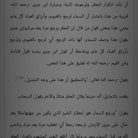
أن ذلك لتكرار المطر، ولرجوعه ثانية، وعبارة ابن جرير -رحمه الله-
قريبة من هذا، باعتبار أن السماء ترجع بالغيوم، وأرزاق العباد كل عام،
يعني: هذا بمعنى قول من قال: إن المطر يرجع مرة بعد مرة،وابن جرير
يقول: هذا وصف للسماء: أنها ذات الرجع، أي: ترجع بالغيوم، وترجع
بأرزاق العباد كل عام، ويلاحظ أن قول ابن جرير يشبه قول قتادة،
وابن القيم -رحمه الله- له تعليق على هذا المعنى.
[19]
يقول -رحمه الله تعالى: "والتحقيق أن هذا على وجه التمثيل..."
.
يقصد بالتمثيل: أنه حينما يقال: المطر مثلاً، والآخر يقول: السحاب.
يقول: "ورجْع السماء هو: إعطاء الخير الذي يكون من جهتهاحالاً بعد
حال، على مرور الأزمان، ترجعه رجعاً أي: تعطيه مرة بعد مرة، والخير
كله من قبل السماء يجيء، ولمّا كان أظهر الخير المشهود بالعيان المطر