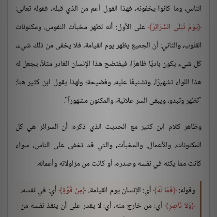
الناس، وما كانوا يخفونه، فهذا القول أعم من الذي قبله، فقوله تعالى:
يَوْمَ تُبْلَى السَّرَائِرُ
على الأول: أنه تظهر مخبآت النفوس، ومكنونات
القلوب، والثاني: أن الجميع يظهر يوم القيامة، فلا يخفى من ذلك شيء،
كل شيء يكون باديًا ظاهرًا، فيفتضح هذا الإنسان الغادر مثلاً، يجعل له
هذا اللواء تشهيرًا، وتشنيعًا عليه، وفضيحة؛ ولهذا يقول ابن كثير هنا:
"تظهر وتبدو، ويبقى السر علانية، والمكنون مشهوراً".
وظاهر كلام ابن كثير مع الحديث الذي ذكره: أن السرائر هي كل
المكنونات، والأعمال، والمخبآت، والتي قد تخفى على الناس، سواء
كانت مما يكنه في نفسه وصدره، أو كانت من مزاولاته وأعماله.
وقوله:
فَمَا لَهُ
أي: الإنسان يوم القيامة،
مِنْ قُوَّةٍ
أي: في نفسه،
وَلا نَاصِرٍ
أي: من خارج منه، أي: لا يقدر على أن ينقذ نفسه من