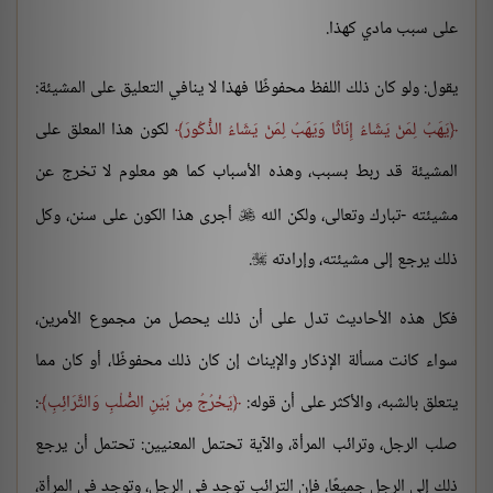
على سبب مادي كهذا.
يقول: ولو كان ذلك اللفظ محفوظًا فهذا لا ينافي التعليق على المشيئة:
يَهَبُ لِمَنْ يَشَاءُ إِنَاثًا وَيَهَبُ لِمَنْ يَشَاءُ الذُّكُورَ
لكون هذا المعلق على
المشيئة قد ربط بسبب، وهذه الأسباب كما هو معلوم لا تخرج عن
مشيئته -تبارك وتعالى، ولكن الله
أجرى هذا الكون على سنن، وكل

ذلك يرجع إلى مشيئته، وإرادته
.

فكل هذه الأحاديث تدل على أن ذلك يحصل من مجموع الأمرين،
سواء كانت مسألة الإذكار والإيناث إن كان ذلك محفوظًا، أو كان مما
يتعلق بالشبه، والأكثر على أن قوله:
يَخْرُجُ مِنْ بَيْنِ الصُّلْبِ وَالتَّرَائِبِ
:
صلب الرجل، وترائب المرأة، والآية تحتمل المعنيين: تحتمل أن يرجع
ذلك إلى الرجل جميعًا، فإن الترائب توجد في الرجل، وتوجد في المرأة،