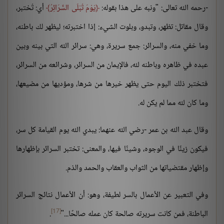
-رحمه الله تعالى: "ونبه على هذا بقوله:
يَوْمَ تُبْلَى السَّرَائِرُ
أي: تُختبر،
وقال مقاتل: تظهر، وتبدو، وبلوت الشيء: إذا اختبرته؛ ليظهر لك باطنه،
وما خفي منه، والسرائر: جمع سريرة، وهي: سرائر الله التي بينه وبين
عبده في ظاهره وباطنه لله، فالإيمان من السرائر، وشرائعه من السرائر،
فتختبر ذلك اليوم حتى يظهر خيرها من شرها، ومؤديها من مضيعها،
وما كان لله مما لم يكن له.
وقال عبد الله بن عمر -رضي الله عنهما: يبدي الله يوم القيامة كل سر،
فيكون زينًا في الوجوه، وشينًا فيها، والمعنى: تختبر السرائر بإظهارها
وإظهار مقتضياتها من الثواب والعقاب والحمد والذم.
وفي التعبير عن الأعمال بالسر لطيفة، وهو: أن الأعمال نتائج السرائر
[17]
الباطنة، فمن كانت سريرته صالحة كان عمله صالحًا..."
.