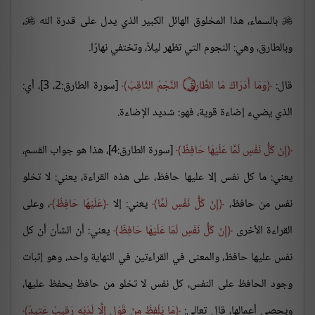
بالسماء، هذا المخلوق الهائل الكبير الذي يدل على قدرة الله
،


وبالطارق، وهي: النجوم التي تظهر ليلاً، وتختفي نهارًا.
قال:
وَمَا أَدْرَاكَ مَا الطَّارِقُ ۝ النَّجْمُ الثَّاقِبُ
[سورة الطارق:2، 3]، أي:
الذي يضيء إضاءة قوية، فهو: شديد الإضاءة.
إِنْ كُلُّ نَفْسٍ لَمَّا عَلَيْهَا حَافِظٌ
[سورة الطارق:4]، هذا هو جواب القسم،
يعني: ما كل نفس إلا عليها حافظ، على هذه القراءة، يعني: لا تخلو
نفس من حافظ،
إِنْ كُلُّ نَفْسٍ لَمَّا
يعني: إلا
عَلَيْهَا حَافِظٌ
، وعلى
القراءة الأخرى
إِنْ كُلُّ نَفْسٍ لَمَا عَلَيْهَا حَافِظٌ
يعني: أن الشأن أن كل
نفس عليها حافظ، والمعنى في القراءتين في النهاية واحد، وهو إثبات
وجود الحافظ على النفس، كل نفس لا تخلو من حافظ يحفظ عليها،
ويحصي أعمالها، قال تعالى:
مَا يَلْفِظُ مِنْ قَوْلٍ إِلَّا لَدَيْهِ رَقِيبٌ عَتِيدٌ