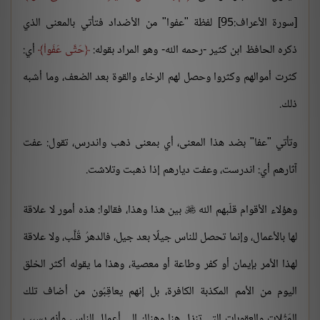
[سورة الأعراف:95] لفظة "عفوا" من الأضداد فتأتي بالمعنى الذي
ذكره الحافظ ابن كثير -رحمه الله- وهو المراد بقوله:
حَتَّى عَفَواْ
أي:
كثرت أموالهم وكثروا وحصل لهم الرخاء والقوة بعد الضعف، وما أشبه
ذلك.
وتأتي "عفا" بضد هذا المعنى، أي بمعنى ذهب واندرس، تقول: عفت
آثارهم أي: اندرست، وعفت ديارهم إذا ذهبت وتلاشت.
وهؤلاء الأقوام قلّبهم الله
بين هذا وهذا، فقالوا: هذه أمور لا علاقة

لها بالأعمال، وإنما تحصل للناس جيلًا بعد جيل، فالدهرُ قُلَّب، ولا علاقة
لهذا الأمر بإيمان أو كفر وطاعة أو معصية، وهذا ما يقوله أكثر الخلق
اليوم من الأمم المكذبة الكافرة، بل إنهم يعاقِبُون من أضاف تلك
المَثُلات والعقوبات التي تنزل هنا وهناك إلى أعمال الناس، وأنه بسبب