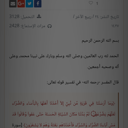
انشر تغريدة
شارك على فيسبوك
أرسل بر
شارك على غو
1
تاريخ النشر: ٢٤ / ربيع الآخر /
التحميل: 3128
١٤٢٧
مرات الإستماع: 2428
بسم الله الرحمن الرحيم
الحمد لله رب العالمين، وصلى الله وسلم وبارك على نبينا محمد، وعلى
آله وصحبه أجمعين.
قال المفسر -رحمه الله- في تفسير قوله تعالى:
وَمَا أَرْسَلْنَا فِي قَرْيَةٍ مِّن نَّبِيٍّ إِلاَّ أَخَذْنَا أَهْلَهَا بِالْبَأْسَاء وَالضَّرَّاء
لَعَلَّهُمْ يَضَّرَّعُونَ
۝
ثُمَّ بَدَّلْنَا مَكَانَ السَّيِّئَةِ الْحَسَنَةَ حَتَّى عَفَواْ وَّقَالُواْ قَدْ
مَسَّ آبَاءنَا الضَّرَّاء وَالسَّرَّاء فَأَخَذْنَاهُم بَغْتَةً وَهُمْ لاَ يَشْعُرُونَ
[سورة