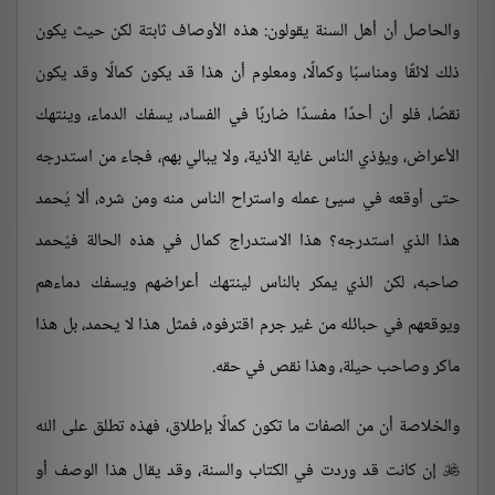
والحاصل أن أهل السنة يقولون: هذه الأوصاف ثابتة لكن حيث يكون
ذلك لائقًا ومناسبًا وكمالًا، ومعلوم أن هذا قد يكون كمالًا وقد يكون
نقصًا، فلو أن أحدًا مفسدًا ضاربًا في الفساد، يسفك الدماء، وينتهك
الأعراض، ويؤذي الناس غاية الأذية، ولا يبالي بهم، فجاء من استدرجه
حتى أوقعه في سيئ عمله واستراح الناس منه ومن شره، ألا يُحمد
هذا الذي استدرجه؟ هذا الاستدراج كمال في هذه الحالة فيُحمد
صاحبه، لكن الذي يمكر بالناس لينتهك أعراضهم ويسفك دماءهم
ويوقعهم في حبائله من غير جرم اقترفوه، فمثل هذا لا يحمد، بل هذا
ماكر وصاحب حيلة، وهذا نقص في حقه.
والخلاصة أن من الصفات ما تكون كمالًا بإطلاق، فهذه تطلق على الله
إن كانت قد وردت في الكتاب والسنة، وقد يقال هذا الوصف أو
