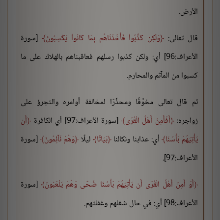
الأرض.
قال تعالى:
وَلَكِن كَذَّبُواْ فَأَخَذْنَاهُم بِمَا كَانُواْ يَكْسِبُونَ
[سورة
الأعراف:96] أي: ولكن كذبوا رسلهم فعاقبناهم بالهلاك على ما
كسبوا من المآثم والمحارم.
ثم قال تعالى مخوِّفًا ومحذِّرًا لمخالفة أوامره والتجرؤ على
زواجره:
أَفَأَمِنَ أَهْلُ الْقُرَى
[سورة الأعراف:97] أي الكافرة
أَن
يَأْتِيَهُمْ بَأْسُنَا
أي: عذابنا ونكالنا
بَيَاتًا
ليلًا
وَهُمْ نَآئِمُونَ
[سورة
الأعراف:97].
أَوَ أَمِنَ أَهْلُ الْقُرَى أَن يَأْتِيَهُمْ بَأْسُنَا ضُحًى وَهُمْ يَلْعَبُونَ
[سورة
الأعراف:98] أي: في حال شغلهم وغفلتهم.