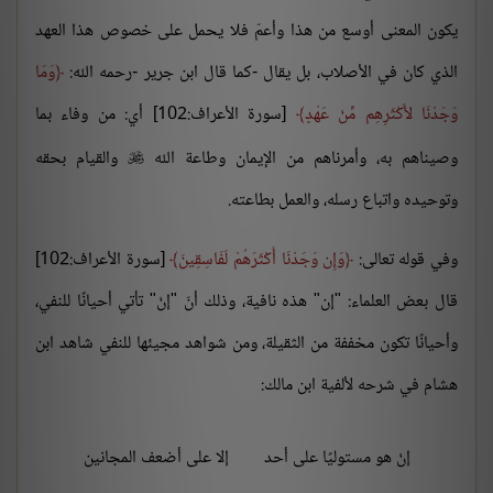
يكون المعنى أوسع من هذا وأعمّ فلا يحمل على خصوص هذا العهد
الذي كان في الأصلاب، بل يقال -كما قال ابن جرير -رحمه الله:
وَمَا
وَجَدْنَا لأَكْثَرِهِم مِّنْ عَهْدٍ
[سورة الأعراف:102] أي: من وفاء بما
وصيناهم به، وأمرناهم من الإيمان وطاعة الله
والقيام بحقه

وتوحيده واتباع رسله، والعمل بطاعته.
وفي قوله تعالى:
وَإِن وَجَدْنَا أَكْثَرَهُمْ لَفَاسِقِينَ
[سورة الأعراف:102]
قال بعض العلماء: "إن" هذه نافية، وذلك أنّ "إنْ" تأتي أحيانًا للنفي،
وأحيانًا تكون مخففة من الثقيلة، ومن شواهد مجيئها للنفي شاهد ابن
هشام في شرحه لألفية ابن مالك:
إنْ هو مستوليًا على أحد
إلا على أضعف المجانين