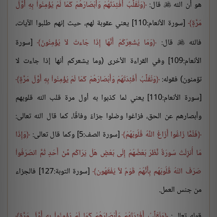
هو أن الله
قال:
وَنُقَلِّبُ أَفْئِدَتَهُمْ وَأَبْصَارَهُمْ كَمَا لَمْ يُؤْمِنُواْ بِهِ أَوَّلَ

مَرَّةٍ
[سورة الأنعام:110] يعني عقوبة لهم، حيث إنهم طلبوا الآيات،
فالله
قال:
وَمَا يُشْعِرُكُمْ أَنَّهَا إِذَا جَاءتْ لاَ يُؤْمِنُونَ
[سورة

الأنعام:109] وفي القراءة الأخرى (وما يشعركم أنها إذا جاءت لا
تؤمنون) فقوله:
وَنُقَلِّبُ أَفْئِدَتَهُمْ وَأَبْصَارَهُمْ كَمَا لَمْ يُؤْمِنُواْ بِهِ أَوَّلَ مَرَّةٍ
[سورة الأنعام:110] يعني لما كذبوا به أول مرة قلب الله قلوبهم
وأبصارهم عن الحق، فزاغوا وضلوا جزاءً وفاقًا، كما قال الله تعالى:
فَلَمَّا زَاغُوا أَزَاغَ اللَّهُ قُلُوبَهُمْ
[سورة الصف:5] وكما قال تعالى:
وَإِذَا
مَا أُنزِلَتْ سُورَةٌ نَّظَرَ بَعْضُهُمْ إِلَى بَعْضٍ هَلْ يَرَاكُم مِّنْ أَحَدٍ ثُمَّ انصَرَفُواْ
صَرَفَ اللّهُ قُلُوبَهُم بِأَنَّهُمْ قَوْمٌ لاَّ يَفْقَهُون
[سورة التوبة:127] فالجزاء
من جنس العمل.
قوله تعالى:
وَنُقَلِّبُ أَفْئِدَتَهُمْ وَأَبْصَارَهُمْ كَمَا لَمْ يُؤْمِنُواْ بِهِ أَوَّلَ مَرَّةٍ