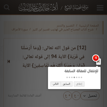
الصفحة الرئيسية
التفسير والتدبر
شرح كتاب المصباح المنير في تهذيب تفسير ابن كثير
سورة الأعراف
[12] من قول الله تعالى: {وَمَا أَرْسَلْنَا
فِي قَرْيَةٍ} الآية 94 إلى قوله تعالى:
{وَإِنْ وَجَدْنَا أَكْثَرَهُم لَفَاسِقِينَ} الآية
102
إغلاق
السابق
التالي
- ع
+ ع
تحميل
أضف المادة لقائمة المدارسة