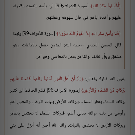
أَفَأَمِنُواْ مَكْرَ اللّهِ
[سورة الأعراف:99] أي: بأسه ونقمته وقدرته
عليهم وأخذه إياهم في حال سهوهم وغفلتهم.
فَلاَ يَأْمَنُ مَكْرَ اللّهِ إِلاَّ الْقَوْمُ الْخَاسِرُونَ
[سورة الأعراف:99] ولهذا
قال الحسن البصري -رحمه الله: المؤمن يعمل بالطاعات وهو
مشفق وجِلٌ خائف، والفاجر يعمل بالمعاصي وهو آمن.
يقول الله -تبارك وتعالى:
وَلَوْ أَنَّ أَهْلَ الْقُرَى آمَنُواْ وَاتَّقَواْ لَفَتَحْنَا عَلَيْهِم
بَرَكَاتٍ مِّنَ السَّمَاء وَالأَرْضِ
[سورة الأعراف:96] فسَّر الحافظ ابن كثير
بركات السماء بقطر السماء، وبركات الأرض بنبات الأرض، والمعنى أعم
وأوسع من ذلك -والله تعالى أعلم- فبركات السماء لا تختص بالمطر
وبركات الأرض لا تختص بالنبات، والله
أخبر أنه أنزل على بني
