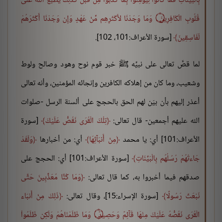
بِالْبَيِّنَاتِ فَمَا كَانُواْ لِيُؤْمِنُواْ بِمَا كَذَّبُواْ مِن قَبْلُ كَذَلِكَ يَطْبَعُ اللّهُ عَلَىَ
قُلُوبِ الْكَافِرِينَ ۝ وَمَا وَجَدْنَا لأَكْثَرِهِم مِّنْ عَهْدٍ وَإِن وَجَدْنَا أَكْثَرَهُمْ
لَفَاسِقِينَ
[سورة الأعراف:101، 102].
لما قصَّ تعالى على نبيِّه ﷺ خبر قوم نوح وهود وصالح ولوط
وشعيب، وما كان من إهلاكه الكافرين وإنجائه المؤمنين، وأنه تعالى
أعذر إليهم بأن بيّن لهم الحق بالحجج على ألسنة الرسل -صلوات
الله عليهم أجمعين- قال تعالى:
تِلْكَ الْقُرَى نَقُصُّ عَلَيْكَ
[سورة
الأعراف:101] أي: يا محمد
مِنْ أَنبَآئِهَا
أي: من أخبارها
وَلَقَدْ
جَاءتْهُمْ رُسُلُهُم بِالْبَيِّنَاتِ
[سورة الأعراف:101] أي: الحجج على
صدقهم فيما أخبروا به، كما قال تعالى:
وَمَا كُنَّا مُعَذِّبِينَ حَتَّى
نَبْعَثَ رَسُولًا
[سورة الإسراء:15]، وقال تعالى:
ذَلِكَ مِنْ أَنبَاء
الْقُرَى نَقُصُّهُ عَلَيْكَ مِنْهَا قَآئِمٌ وَحَصِيدٌ ۝ وَمَا ظَلَمْنَاهُمْ وَلَكِن ظَلَمُواْ