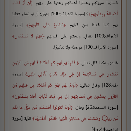
فساروا سيرتهم وعملوا أعمالهم وعتوا على ربهم
أَن لَّوْ نَشَاء
أَصَبْنَاهُم بِذُنُوبِهِمْ
؟ [سورة الأعراف:100] يقول: أن لو نشاء فعلنا
بهم كما فعلنا بمن قبلهم
وَنَطْبَعُ عَلَى قُلُوبِهِمْ
[سورة
الأعراف:100] يقول: ونختم على قلوبهم
فَهُمْ لاَ يَسْمَعُونَ
[سورة الأعراف:100] موعظة ولا تذكيرًا.
قلت: وهكذا قال تعالى:
أَفَلَمْ يَهْدِ لَهُمْ كَمْ أَهْلَكْنَا قَبْلَهُم مِّنَ الْقُرُونِ
يَمْشُونَ فِي مَسَاكِنِهِمْ إِنَّ فِي ذَلِكَ لَآيَاتٍ لِّأُوْلِي النُّهَى
[سورة
طـه:128] وقال تعالى:
أَوَلَمْ يَهْدِ لَهُمْ كَمْ أَهْلَكْنَا مِن قَبْلِهِم مِّنَ
الْقُرُونِ يَمْشُونَ فِي مَسَاكِنِهِمْ إِنَّ فِي ذَلِكَ لَآيَاتٍ أَفَلَا يَسْمَعُونَ
[سورة السجدة:26] وقال:
أَوَلَمْ تَكُونُواْ أَقْسَمْتُم مِّن قَبْلُ مَا لَكُم
مِّن زَوَالٍ ۝ وَسَكَنتُمْ فِي مَسَاكِنِ الَّذِينَ ظَلَمُواْ أَنفُسَهُمْ
الآية [سورة
إبراهيم:44، 45].