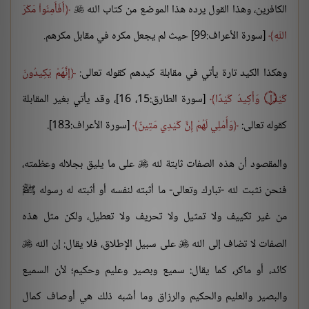
الكافرين، وهذا القول يرده هذا الموضع من كتاب الله
أَفَأَمِنُواْ مَكْرَ

اللّهِ
[سورة الأعراف:99] حيث لم يجعل مكره في مقابل مكرهم.
وهكذا الكيد تارة يأتي في مقابلة كيدهم كقوله تعالى:
إِنَّهُمْ يَكِيدُونَ
كَيْدًا ۝ وَأَكِيدُ كَيْدًا
[سورة الطارق:15، 16]، وقد يأتي بغير المقابلة
كقوله تعالى:
وَأُمْلِي لَهُمْ إِنَّ كَيْدِي مَتِينٌ
[سورة الأعراف:183].
والمقصود أن هذه الصفات ثابتة لله
على ما يليق بجلاله وعظمته،

فنحن نثبت لله -تبارك وتعالى- ما أثبته لنفسه أو أثبته له رسوله ﷺ
من غير تكييف ولا تمثيل ولا تحريف ولا تعطيل، ولكن مثل هذه
الصفات لا تضاف إلى الله
على سبيل الإطلاق، فلا يقال: إن الله


كائد، أو ماكر، كما يقال: سميع وبصير وعليم وحكيم؛ لأن السميع
والبصير والعليم والحكيم والرزاق وما أشبه ذلك هي أوصاف كمال