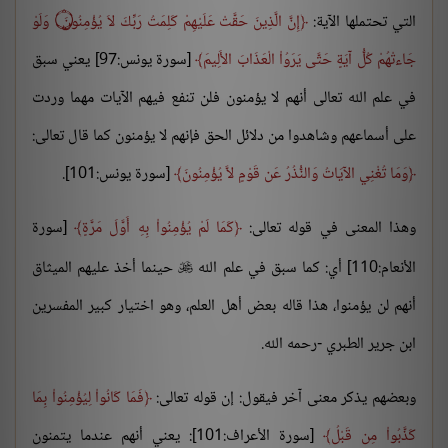
التي تحتملها الآية:
إِنَّ الَّذِينَ حَقَّتْ عَلَيْهِمْ كَلِمَتُ رَبِّكَ لاَ يُؤْمِنُونَ ۝ وَلَوْ
جَاءتْهُمْ كُلُّ آيَةٍ حَتَّى يَرَوُاْ الْعَذَابَ الأَلِيمَ
[سورة يونس:97] يعني سبق
في علم الله تعالى أنهم لا يؤمنون فلن تنفع فيهم الآيات مهما وردت
على أسماعهم وشاهدوا من دلائل الحق فإنهم لا يؤمنون كما قال تعالى:
وَمَا تُغْنِي الآيَاتُ وَالنُّذُرُ عَن قَوْمٍ لاَّ يُؤْمِنُونَ
[سورة يونس:101].
وهذا المعنى في قوله تعالى:
كَمَا لَمْ يُؤْمِنُواْ بِهِ أَوَّلَ مَرَّةٍ
[سورة
الأنعام:110] أي: كما سبق في علم الله
حينما أخذ عليهم الميثاق

أنهم لن يؤمنوا، هذا قاله بعض أهل العلم، وهو اختيار كبير المفسرين
ابن جرير الطبري -رحمه الله.
وبعضهم يذكر معنى آخر فيقول: إن قوله تعالى:
فَمَا كَانُواْ لِيُؤْمِنُواْ بِمَا
كَذَّبُواْ مِن قَبْلُ
[سورة الأعراف:101]: يعني أنهم عندما يتمنون