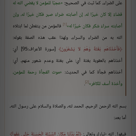
على الضراء، كما ثبت في الصحيح:
عجبًا للمؤمن لا يقضي الله له
قضاءً إلا كان خيرًا له، إن أصابته ضراءُ صبر فكان خيرًا له، وإن
[1]
أصابته سراءُ شكر فكان خيرًا له
فالمؤمن من يتفطن لما ابتلاه
الله به من الضراء والسراء، ولهذا عقب هذه الصفة بقوله:
فَأَخَذْنَاهُم بَغْتَةً وَهُمْ لاَ يَشْعُرُونَ
[سورة الأعراف:95] أي:
أخذناهم بالعقوبة بغتة أي: على بغتة وعدم شعور منهم، أي:
أخذناهم فجأة كما في الحديث:
موت الفجأة رحمة للمؤمن،
[2]
وأخذة أسف للكافر
.
بسم الله الرحمن الرحيم، الحمد لله، والصلاة والسلام على رسول الله،
أما بعد:
فيقول الله -تبارك وتعالى:
ثُمَّ بَدَّلْنَا مَكَانَ السَّيِّئَةِ الْحَسَنَةَ حَتَّى عَفَواْ