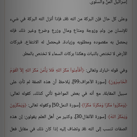
إسرائيل المنَّ والسلوى.
وعلى كل حال فإن البركة من الله
، فإذا أنزل الله البركة في شيء

للإنسان مِن ولدٍ وزوجة ومتاع ومال وزرع وضرع وغير ذلك فإنه
يحصل به مقصوده ومطلوبه وزيادة، فيحصل له الانتفاع، فبركات
الأرض لا تختص بالنبات وهكذا بركات السماء لا تختص بالمطر.
وفي قوله -تبارك وتعالى:
أَفَأَمِنُواْ مَكْرَ اللّهِ فَلاَ يَأْمَنُ مَكْرَ اللّهِ إِلاَّ الْقَوْمُ
الْخَاسِرُونَ
[سورة الأعراف:99]، يُلاحظ أن هذه الصفة لم تأتِ على
سبيل المقابلة، مع أنه في بعض المواضع تأتي كذلك، كقوله تعالى:
وَمَكَرُوا مَكْرًا وَمَكَرْنَا مَكْرًا
[سورة النمل:50] وكقوله تعالى:
وَيَمْكُرُونَ
وَيَمْكُرُ اللّهُ
[سورة الأنفال:30]، وكثير من أهل العلم يقولون: إن هذه
الصفات تنسب إلى الله
وتضاف إليه إذا كان ذلك في مقابل فعل
