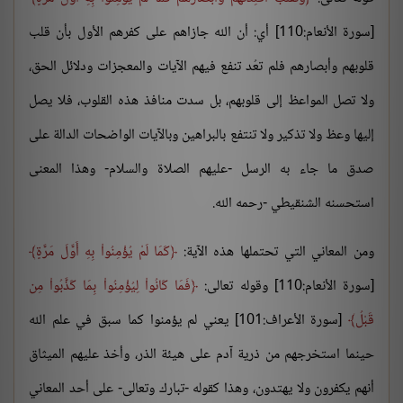
[سورة الأنعام:110] أي: أن الله جازاهم على كفرهم الأول بأن قلب
قلوبهم وأبصارهم فلم تعُد تنفع فيهم الآيات والمعجزات ودلائل الحق،
ولا تصل المواعظ إلى قلوبهم، بل سدت منافذ هذه القلوب، فلا يصل
إليها وعظ ولا تذكير ولا تنتفع بالبراهين وبالآيات الواضحات الدالة على
صدق ما جاء به الرسل -عليهم الصلاة والسلام- وهذا المعنى
استحسنه الشنقيطي -رحمه الله.
ومن المعاني التي تحتملها هذه الآية:
كَمَا لَمْ يُؤْمِنُواْ بِهِ أَوَّلَ مَرَّةٍ
[سورة الأنعام:110] وقوله تعالى:
فَمَا كَانُواْ لِيُؤْمِنُواْ بِمَا كَذَّبُواْ مِن
قَبْلُ
[سورة الأعراف:101] يعني لم يؤمنوا كما سبق في علم الله
حينما استخرجهم من ذرية آدم على هيئة الذر، وأخذ عليهم الميثاق
أنهم يكفرون ولا يهتدون، وهذا كقوله -تبارك وتعالى- على أحد المعاني