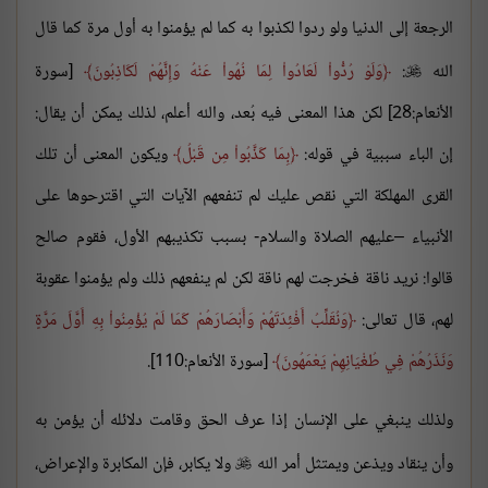
الرجعة إلى الدنيا ولو ردوا لكذبوا به كما لم يؤمنوا به أول مرة كما قال
الله
:
وَلَوْ رُدُّواْ لَعَادُواْ لِمَا نُهُواْ عَنْهُ وَإِنَّهُمْ لَكَاذِبُونَ
[سورة

الأنعام:28] لكن هذا المعنى فيه بُعد، والله أعلم، لذلك يمكن أن يقال:
إن الباء سببية في قوله:
بِمَا كَذَّبُواْ مِن قَبْلُ
ويكون المعنى أن تلك
القرى المهلكة التي نقص عليك لم تنفعهم الآيات التي اقترحوها على
الأنبياء –عليهم الصلاة والسلام- بسبب تكذيبهم الأول، فقوم صالح
قالوا: نريد ناقة فخرجت لهم ناقة لكن لم ينفعهم ذلك ولم يؤمنوا عقوبة
لهم، قال تعالى:
وَنُقَلِّبُ أَفْئِدَتَهُمْ وَأَبْصَارَهُمْ كَمَا لَمْ يُؤْمِنُواْ بِهِ أَوَّلَ مَرَّةٍ
وَنَذَرُهُمْ فِي طُغْيَانِهِمْ يَعْمَهُونَ
[سورة الأنعام:110].
ولذلك ينبغي على الإنسان إذا عرف الحق وقامت دلائله أن يؤمن به
وأن ينقاد ويذعن ويمتثل أمر الله
ولا يكابر، فإن المكابرة والإعراض،
