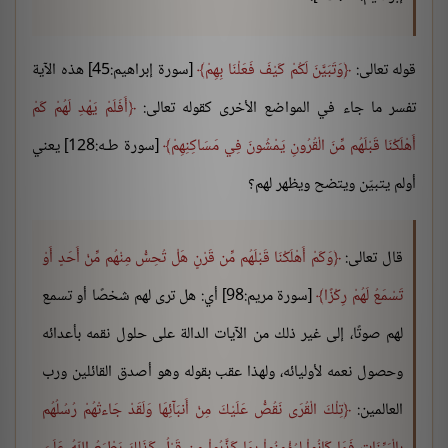
قوله تعالى:
وَتَبَيَّنَ لَكُمْ كَيْفَ فَعَلْنَا بِهِمْ
[سورة إبراهيم:45] هذه الآية
تفسر ما جاء في المواضع الأخرى كقوله تعالى:
أَفَلَمْ يَهْدِ لَهُمْ كَمْ
أَهْلَكْنَا قَبْلَهُم مِّنَ الْقُرُونِ يَمْشُونَ فِي مَسَاكِنِهِمْ
[سورة طـه:128] يعني
أولم يتبيّن ويتضح ويظهر لهم؟
قال تعالى:
وَكَمْ أَهْلَكْنَا قَبْلَهُم مِّن قَرْنٍ هَلْ تُحِسُّ مِنْهُم مِّنْ أَحَدٍ أَوْ
تَسْمَعُ لَهُمْ رِكْزًا
[سورة مريم:98] أي: هل ترى لهم شخصًا أو تسمع
لهم صوتًا، إلى غير ذلك من الآيات الدالة على حلول نقمه بأعدائه
وحصول نعمه لأوليائه، ولهذا عقب بقوله وهو أصدق القائلين ورب
العالمين:
تِلْكَ الْقُرَى نَقُصُّ عَلَيْكَ مِنْ أَنبَآئِهَا وَلَقَدْ جَاءتْهُمْ رُسُلُهُم