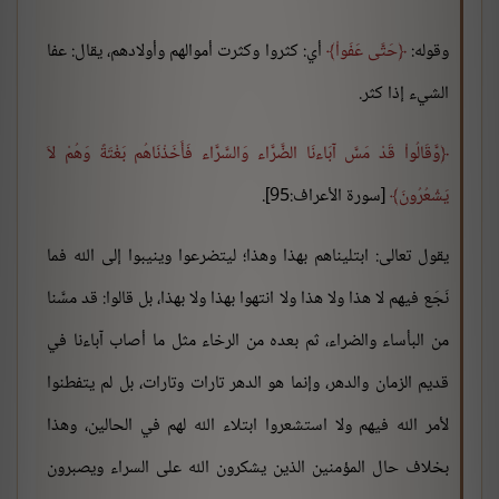
وقوله:
حَتَّى عَفَواْ
أي: كثروا وكثرت أموالهم وأولادهم، يقال: عفا
الشيء إذا كثر.
وَّقَالُواْ قَدْ مَسَّ آبَاءنَا الضَّرَّاء وَالسَّرَّاء فَأَخَذْنَاهُم بَغْتَةً وَهُمْ لاَ
يَشْعُرُونَ
[سورة الأعراف:95].
يقول تعالى: ابتليناهم بهذا وهذا؛ ليتضرعوا وينيبوا إلى الله فما
نَجَع فيهم لا هذا ولا هذا ولا انتهوا بهذا ولا بهذا، بل قالوا: قد مسَّنا
من البأساء والضراء، ثم بعده من الرخاء مثل ما أصاب آباءنا في
قديم الزمان والدهر، وإنما هو الدهر تارات وتارات، بل لم يتفطنوا
لأمر الله فيهم ولا استشعروا ابتلاء الله لهم في الحالين، وهذا
بخلاف حال المؤمنين الذين يشكرون الله على السراء ويصبرون