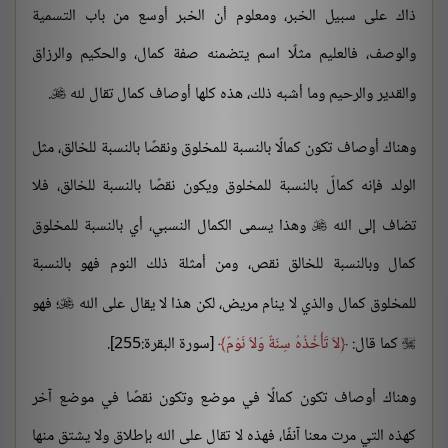
ذاك على سبيل الخبر، ومعلوم أن الخبر أوسع من باب التسمية
والوصف، فالعليم مثلًا اسم يتضمنه صفة كمال، والحكيم والرزاق
والقدير والرحيم وما أشبه ذلك، هذه كلها أوصاف كمال تقال لله
.

وهناك أوصاف تكون كمالًا بالنسبة للمخلوق ونقصًا بالنسبة للخالق، مثل
الولد فإنه كمالٌ بالنسبة للمخلوق ويكون نقصًا بالنسبة للخالق، فلا
تضاف إلى الله
وهذا يسمى الكمال النسبي، أي بالنسبة للمخلوق

كمال وبالنسبة للخالق نقص، ومن أمثلة ذلك النوم فهو بالنسبة
للمخلوق كمال والذي لا ينام مريض، لكن هذا لا يقال على الله
؛ فهو

كما قال:
لاَ تَأْخُذُهُ سِنَةٌ وَلاَ نَوْمٌ
[سورة البقرة:255].

وهناك أوصاف تكون كمالًا في موضع وتكون نقصًا في موضع آخر
كهذه التي مرت معنا آنفًا، فهذه لا تقال على الله بإطلاق ولا يشتق منها