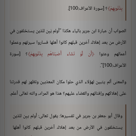
بِذُنُوبِهِمْ
؟ [سورة الأعراف:100].
الصواب أن عبارة ابن جرير بالياء هكذا "أولم يَبِن للذين يستخلفون في
الأرض من بعد إهلاك آخرين قبلهم كانوا أهلها فساروا سيرتهم وعملوا
أعمالهم وعتوا
أَن لَّوْ نَشَاء أَصَبْنَاهُم بِذُنُوبِهِمْ
؟ [سورة
الأعراف:100]".
والمعنى ألم يتبين لهؤلاء الذي حلوا مكان المعذبين وتظهر لهم قدرتنا
على إهلاكهم وإفنائهم والقضاء عليهم؟ هذا هو المراد، والله تعالى أعلم.
وقال أبو جعفر بن جرير في تفسيرها: يقول تعالى: أولم يبِن للذين
يستخلفون في الأرض من بعد إهلاك آخرين قبلهم كانوا أهلها