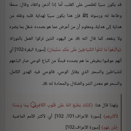
قد يكون سببًا للطمس على القلب، أما إذا أذعن وانقاد وقال: سمعًا
وطاعة لله ورسوله ﷺ فإن هذا يكون سببًا لهداية قلبه ونقله من
هداية إلى هداية، ومعلوم أن من أعرض عما هو بصدده شغل بما يضره
ولا ينفعه، كما قال الله
عن اليهود الذين تركوا العمل بالتوراة:

وَاتَّبَعُواْ مَا تَتْلُواْ الشَّيَاطِينُ عَلَى مُلْكِ سُلَيْمَانَ
[سورة البقرة:102] أي
أنهم عوقبوا بنقيض ما هم بصدده فبدلًا من اتباع الوحي صار اتباعهم
للشياطين والسحر الذي يقابل الوحي، فالوحي فيه الهدى الكامل،
والسحر هو معدن الشر والضلال، والمحادة لله
.

ولهذا قال هنا:
كَذَلِكَ يَطْبَعُ اللّهُ عَلَىَ قُلُوبِ الْكَافِرِينَ ۝ وَمَا وَجَدْنَا
لأَكْثَرِهِم
[سورة الأعراف:101، 102] أي: لأكثر الأمم الماضية
مِّنْ عَهْدٍ
[سورة الأعراف:102]