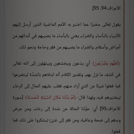
الأعراف:94، 95].
يقول تعالى مخبرًا عما اختبر به الأمم الماضية الذين أرسل إليهم
الأنبياء بالبأساء والضراء، يعني بالبأساء ما يصيبهم في أبدانهم من
أمراض وأسقام، والضراء ما يصيبهم من فقر وحاجة ونحو ذلك.
لَعَلَّهُمْ يَضَّرَّعُونَ
أي: يدْعون ويخشعون ويبتهلون إلى الله تعالى
في كشف ما نزل بهم، وتقدير الكلام أنه ابتلاهم بالشدَّة ليتضرعوا
فما فعلوا شيئًا من الذي أراد منهم، فقلب عليهم الحال إلى الرخاء
ليختبرهم فيه، ولهذا قال:
ثُمَّ بَدَّلْنَا مَكَانَ السَّيِّئَةِ الْحَسَنَةَ
[سورة
الأعراف:95] أي: حوَّلنا الحالة من شدة إلى رخاء، ومن مرض
وسقم إلى صحة وعافية، ومن فقر إلى غنىً؛ ليشكروا على ذلك فما
فعلوا.