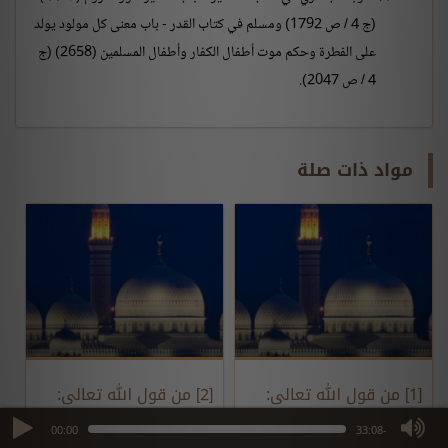
(ج 4 / ص 1792) ومسلم في كتاب القدر - باب معنى كل مولود يولد
على الفطرة وحكم موت أطفال الكفار وأطفال المسلمين (2658) (ج
4 / ص 2047).
مواد ذات صلة
[1] من قول الله تعالى:
[2] من قول الله تعالى:
max volume
{المص} الآية 1 إلى قوله
{وَالْوَزْنُ يَوْمَئِذٍ الْحَقُّ} الآية
00:00
-33:08