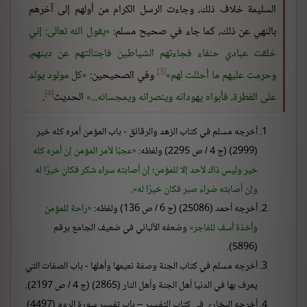
السليمة خلاف ذلك، وجاءت الرسل الكرام من أولهم إلى آخرهم
بالنهي عن ذلك، كما جاء في صحيح مسلم:
يقول الله تعالى: إني
خلقت عبادي حنفاء فجاءتهم الشياطين فاجتالتهم عن دينهم،
[3]
وحرمت عليهم ما أحللت لهم
وفي الصحيحين:
كل مولود يولد
[4]
على الفطرة، فأبواه يهودانه وينصرانه ويمجسانه...
الحديث
.
أخرجه مسلم في كتاب الزهد والرقائق - باب المؤمن أمره كله خير
(2999) (ج 4 / ص 2295) ولفظه:
عجبًا لأمر المؤمن إن أمره كله
خير وليس ذاك لأحد إلا للمؤمن؛ إن أصابته سراء شكر فكان خيرًا له
وإن أصابته ضراء صبر فكان خيرًا له
.
أخرجه أحمد (25086) (ج 6 / ص 136) ولفظه:
راحة للمؤمن
وأخذة أسف للفاجر
وضعفه الألباني في ضعيف الجامع برقم
(5896).
أخرجه مسلم في كتاب الجنة وصفة نعيمها وأهلها - باب الصفات التي
يعرف بها في الدنيا أهل الجنة وأهل النار (2865) (ج 4 / ص 2197).
أخرجه البخاري في كتاب التفسير – باب تفسير سورة الروم (4497)