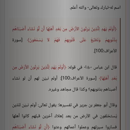
اسم له-تبارك وتعالى- والله أعلم.
أَوَلَمْ يَهْدِ لِلَّذِينَ يَرِثُونَ الأَرْضَ مِن بَعْدِ أَهْلِهَا أَن لَّوْ نَشَاء أَصَبْنَاهُم
بِذُنُوبِهِمْ وَنَطْبَعُ عَلَى قُلُوبِهِمْ فَهُمْ لاَ يَسْمَعُونَ
[سورة
الأعراف:100].
قال ابن عباس -
ا- في قوله:
أَوَلَمْ يَهْدِ لِلَّذِينَ يَرِثُونَ الأَرْضَ مِن

بَعْدِ أَهْلِهَا
[سورة الأعراف:100]: أولم نبيّن لهم أن لو نشاء
أصبناهم بذنوبهم؟ وكذا قال مجاهد وغيره.
وقال أبو جعفر بن جرير في تفسيرها: يقول تعالى: أولم نبيّن للذين
يُستخلفون في الأرض من بعد إهلاك آخرين قبلهم كانوا أهلها
فساروا سيرتهم وعملوا أعمالهم وعتوا
أَن لَّوْ نَشَاء أَصَبْنَاهُم