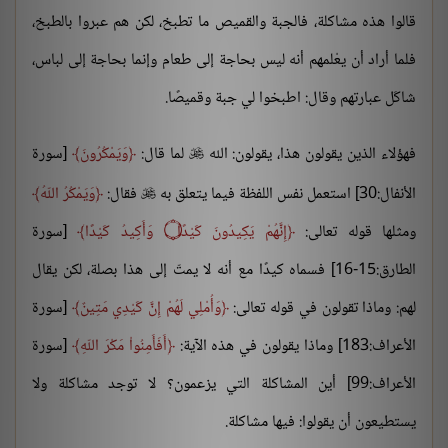
قالوا هذه مشاكلة، فالجبة والقميص ما تطبخ، لكن هم عبروا بالطبخ،
فلما أراد أن يعْلمهم أنه ليس بحاجة إلى طعام وإنما بحاجة إلى لباس،
شاكَل عبارتهم وقال: اطبخوا لي جبة وقميصًا.
فهؤلاء الذين يقولون هذا، يقولون: الله
لما قال:
وَيَمْكُرُونَ
[سورة

الأنفال:30] استعمل نفس اللفظة فيما يتعلق به
فقال:
وَيَمْكُرُ اللّهُ

ومثلها قوله تعالى:
إِنَّهُمْ يَكِيدُونَ كَيْدًا ۝ وَأَكِيدُ كَيْدًا
[سورة
الطارق:15-16] فسماه كيدًا مع أنه لا يمتّ إلى هذا بصلة، لكن يقال
لهم: وماذا تقولون في قوله تعالى:
وَأُمْلِي لَهُمْ إِنَّ كَيْدِي مَتِينٌ
[سورة
الأعراف:183] وماذا يقولون في هذه الآية:
أَفَأَمِنُواْ مَكْرَ اللّهِ
[سورة
الأعراف:99] أين المشاكلة التي يزعمون؟ لا توجد مشاكلة ولا
يستطيعون أن يقولوا: فيها مشاكلة.