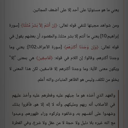
يعني ما هو مستوليًا على أحد إلا على أضعف المجانين.
ومن شواهد مجيئها للنفي قوله تعالى:
إِنْ أَنتُمْ إِلاَّ بَشَرٌ مِّثْلُنَا
[سورة
إبراهيم:10] يعني ما أنتم إلا بشر مثلنا، والمقصود أن بعضهم يقول في
قوله تعالى:
وَإِن وَجَدْنَا أَكْثَرَهُمْ
[سورة الأعراف:102]: يعني وما
وجدنا أكثرهم، وقالوا: إن اللام في قوله:
لَفَاسِقِينَ
هي بمعنى "إلا"
ويكون معنى الآية: وما وجدنا أكثرهم إلا فاسقين، لكن هذا المعنى لا
يخلو من تكلف، وليس هو الظاهر المتبادر، والله أعلم.
والعهد الذي أخذه هو ما جبلهم عليه وفطرهم عليه وأخذ عليهم
في الأصلاب أنه ربهم ومليكهم، وأنه لا إله إلا هو، فأقروا بذلك
وشهدوا على أنفسهم به، وخالفوه وتركوه وراء ظهورهم، وعبدوا
مع الله غيره بلا دليل ولا حجة لا من عقل ولا شرع، وفي الفطرة