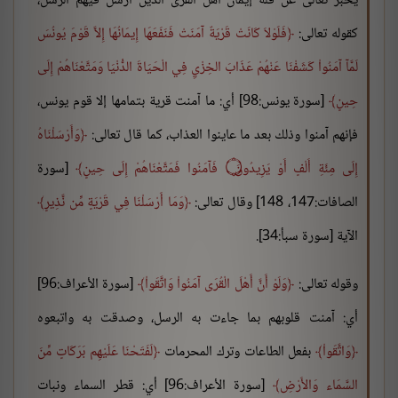
يخبر تعالى عن قلة إيمان أهل القرى الذين أرسل فيهم الرسل،
كقوله تعالى:
فَلَوْلاَ كَانَتْ قَرْيَةٌ آمَنَتْ فَنَفَعَهَا إِيمَانُهَا إِلاَّ قَوْمَ يُونُسَ
لَمَّآ آمَنُواْ كَشَفْنَا عَنْهُمْ عَذَابَ الخِزْيِ فِي الْحَيَاةَ الدُّنْيَا وَمَتَّعْنَاهُمْ إِلَى
حِينٍ
[سورة يونس:98] أي: ما آمنت قرية بتمامها إلا قوم يونس،
فإنهم آمنوا وذلك بعد ما عاينوا العذاب، كما قال تعالى:
وَأَرْسَلْنَاهُ
إِلَى مِئَةِ أَلْفٍ أَوْ يَزِيدُونَ ۝ فَآمَنُوا فَمَتَّعْنَاهُمْ إِلَى حِينٍ
[سورة
الصافات:147، 148] وقال تعالى:
وَمَا أَرْسَلْنَا فِي قَرْيَةٍ مِّن نَّذِيرٍ
الآية [سورة سبأ:34].
وقوله تعالى:
وَلَوْ أَنَّ أَهْلَ الْقُرَى آمَنُواْ وَاتَّقَواْ
[سورة الأعراف:96]
أي: آمنت قلوبهم بما جاءت به الرسل، وصدقت به واتبعوه
وَاتَّقَواْ
بفعل الطاعات وترك المحرمات
لَفَتَحْنَا عَلَيْهِم بَرَكَاتٍ مِّنَ
السَّمَاء وَالأَرْضِ
[سورة الأعراف:96] أي: قطر السماء ونبات