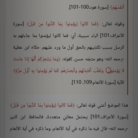
أَنفُسَهُمْ
[سورة هود:100-101].
وقوله تعالى:
فَمَا كَانُواْ لِيُؤْمِنُواْ بِمَا كَذَّبُواْ مِن قَبْلُ
[سورة
الأعراف:101] الباء سببية، أي: فما كانوا ليؤمنوا بما جاءتهم به
الرسل بسبب تكذيبهم بالحق أول ما ورد عليهم، حكاه ابن عطية
-رحمه الله- وهو متجّه حسن، كقوله:
وَمَا يُشْعِرُكُمْ أَنَّهَا إِذَا جَاءتْ
لاَ يُؤْمِنُونَ ۝ وَنُقَلِّبُ أَفْئِدَتَهُمْ وَأَبْصَارَهُمْ كَمَا لَمْ يُؤْمِنُواْ بِهِ أَوَّلَ مَرَّةٍ
الآية [سورة الأنعام:109، 110].
هذا الموضع أعني قوله تعالى:
فَمَا كَانُواْ لِيُؤْمِنُواْ بِمَا كَذَّبُواْ مِن قَبْلُ
[سورة الأعراف:101] يحتمل معانِيَ متعددة، فالحافظ ابن كثير
-رحمه الله- قال فيه ما ذكره في آية الأنعام، وما ذكره في آية الأنعام