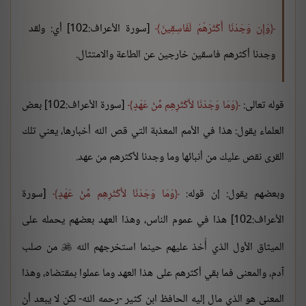
وَإِن وَجَدْنَا أَكْثَرَهُمْ لَفَاسِقِينَ
[سورة الأعراف:102] أي: ولقد
وجدنا أكثرهم فاسقين خارجين عن الطاعة والامتثال.
قوله تعالى:
وَمَا وَجَدْنَا لأَكْثَرِهِم مِّنْ عَهْدٍ
[سورة الأعراف:102] بعض
العلماء يقول: هذا في الأمم المعذبة التي قص الله أخبارها، يعني تلك
القرى نقص عليك من أنبائها وما وجدنا لأكثرهم من عهد.
وبعضهم يقول: إن قوله:
وَمَا وَجَدْنَا لأَكْثَرِهِم مِّنْ عَهْدٍ
[سورة
الأعراف:102] هذا في عموم الناس، وهذا العهد بعضهم يحمله على
الميثاق الأول الذي أُخذ عليهم حينما استخرجهم الله
من صلب

آدم، والمعنى فما بقي أكثرهم على هذا العهد وما عملوا بمقتضاه، وهذا
المعنى هو الذي مال إليه الحافظ ابن كثير -رحمه الله- لكن لا يبعد أن