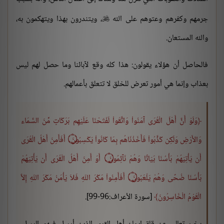
جرمهم وكفرهم وعتوهم على الله
، ويتندرون بهذا ويتهكمون به،

والله المستعان.
فالحاصل أن هؤلاء يقولون: هذا كله وقع لآبائنا وما حصل لهم ليس
بعذاب وإنما هي أمور تعرض للخلق لا تتعلق بأعمالهم.
وَلَوْ أَنَّ أَهْلَ الْقُرَى آمَنُواْ وَاتَّقَواْ لَفَتَحْنَا عَلَيْهِم بَرَكَاتٍ مِّنَ السَّمَاء
وَالأَرْضِ وَلَكِن كَذَّبُواْ فَأَخَذْنَاهُم بِمَا كَانُواْ يَكْسِبُونَ ۝ أَفَأَمِنَ أَهْلُ الْقُرَى
أَن يَأْتِيَهُمْ بَأْسُنَا بَيَاتًا وَهُمْ نَآئِمُونَ ۝ أَوَ أَمِنَ أَهْلُ الْقُرَى أَن يَأْتِيَهُمْ
بَأْسُنَا ضُحًى وَهُمْ يَلْعَبُونَ ۝ أَفَأَمِنُواْ مَكْرَ اللّهِ فَلاَ يَأْمَنُ مَكْرَ اللّهِ إِلاَّ
الْقَوْمُ الْخَاسِرُونَ
[سورة الأعراف:96-99].