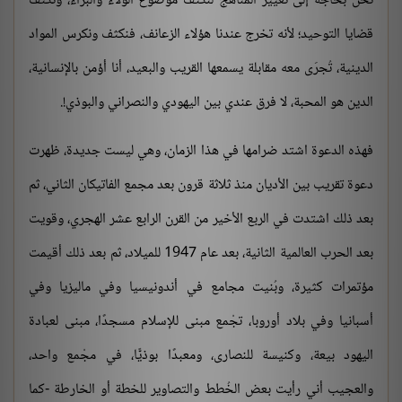
نحن بحاجة إلى تغيير المناهج لنكثف موضوع الولاء والبراء، ونكثف
قضايا التوحيد؛ لأنه تخرج عندنا هؤلاء الزعانف، فنكثف ونكرس المواد
الدينية، تُجرَى معه مقابلة يسمعها القريب والبعيد، أنا أؤمن بالإنسانية،
الدين هو المحبة، لا فرق عندي بين اليهودي والنصراني والبوذي!.
فهذه الدعوة اشتد ضرامها في هذا الزمان، وهي ليست جديدة، ظهرت
دعوة تقريب بين الأديان منذ ثلاثة قرون بعد مجمع الفاتيكان الثاني، ثم
بعد ذلك اشتدت في الربع الأخير من القرن الرابع عشر الهجري، وقويت
بعد الحرب العالمية الثانية، بعد عام 1947 للميلاد، ثم بعد ذلك أقيمت
مؤتمرات كثيرة، وبُنيت مجامع في أندونيسيا وفي ماليزيا وفي
أسبانيا وفي بلاد أوروبا، تجْمع مبنى للإسلام مسجدًا، مبنى لعبادة
اليهود بيعة، وكنيسة للنصارى، ومعبدًا بوذيًّا، في مجْمع واحد،
والعجيب أني رأيت بعض الخُطط والتصاوير للخطة أو الخارطة -كما