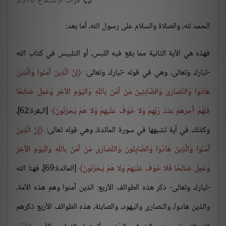
مرات الإستماع: 3516
الحمد لله، والصلاة والسلام على رسول الله، أما بعد:
فهذه هي الآية الثانية مما يقع فيه اللبس، أو التلبيس في كتاب الله
-تبارك وتعالى، وهي في قوله -تبارك وتعالى:
إِنَّ الَّذِينَ آمَنُوا وَالَّذِينَ
هَادُوا وَالنَّصَارَى وَالصَّابِئِينَ مَنْ آمَنَ بِاللَّهِ وَالْيَوْمِ الآخِرِ وَعَمِلَ صَالِحًا
فَلَهُمْ أَجْرُهُمْ عِنْدَ رَبِّهِمْ وَلا خَوْفٌ عَلَيْهِمْ وَلا هُمْ يَحْزَنُونَ
[البقرة:62]،
وكذلك في آية تشبهها في سورة المائدة، وهي قوله تعالى:
إِنَّ الَّذِينَ
آمَنُوا وَالَّذِينَ هَادُوا وَالصَّابِئُونَ وَالنَّصَارَى مَنْ آمَنَ بِاللَّهِ وَالْيَوْمِ الآخِرِ
وَعَمِلَ صَالِحًا فَلا خَوْفٌ عَلَيْهِمْ وَلا هُمْ يَحْزَنُونَ
[المائدة:69]، فهنا الله
-تبارك وتعالى- ذكر هذه الطوائف الأربع: الذين آمنوا وهم هذه الأمة،
والذين هادوا، والنصارى واليهود، والصابئة، هذه الطوائف الأربع ذكرهم