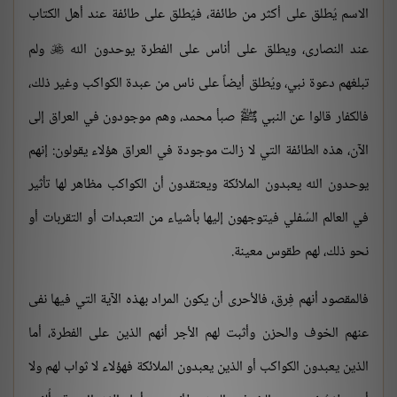
الاسم يُطلق على أكثر من طائفة، فيُطلق على طائفة عند أهل الكتاب
عند النصارى، ويطلق على أناس على الفطرة يوحدون الله
ولم

تبلغهم دعوة نبي، ويُطلق أيضاً على ناس من عبدة الكواكب وغير ذلك،
فالكفار قالوا عن النبي ﷺ صبأ محمد، وهم موجودون في العراق إلى
الآن، هذه الطائفة التي لا زالت موجودة في العراق هؤلاء يقولون: إنهم
يوحدون الله يعبدون الملائكة ويعتقدون أن الكواكب مظاهر لها تأثير
في العالم السُفلي فيتوجهون إليها بأشياء من التعبدات أو التقربات أو
نحو ذلك، لهم طقوس معينة.
فالمقصود أنهم فِرق، فالأحرى أن يكون المراد بهذه الآية التي فيها نفى
عنهم الخوف والحزن وأثبت لهم الأجر أنهم الذين على الفطرة، أما
الذين يعبدون الكواكب أو الذين يعبدون الملائكة فهؤلاء لا ثواب لهم ولا