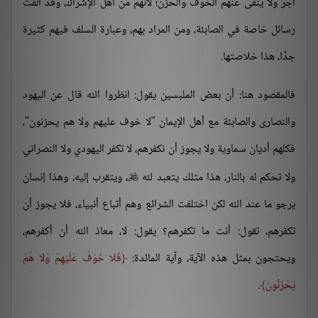
أجر ولا يُنفى عنهم الخوف والحزن؛ لأنهم من أهل الإشراك، وقد أُلفت
رسائل خاصة في الصابئة، ومن المراد بهم، وعبارة السلف فيهم كثيرة
جدًّا، هذا خلاصتها.
فالمقصود هنا: أن بعض الملبسين يقول: انظروا الله قال عن اليهود
والنصارى والصابئة مع أهل الإيمان "لا خوف عليهم ولا هم يحزنون"،
فكلهم أديان سماوية ولا يجوز أن نكفرهم، لا تكفر اليهودي ولا النصراني
ولا تحكم له بالنار، هذا مثلك يتعبد لله
، ويتقرب إليه، وهذا إنسان

يرجو ما عند الله لكن اختلفت الشرائع وهم أتباع أنبياء، فلا يجوز أن
تكفرهم، تقول: أنت ما تكفرهم؟ يقول: لا، معاذ الله أن أكفرهم،
ويحتجون بمثل هذه الآية، وآية المائدة:
فَلا خَوْفٌ عَلَيْهِمْ وَلا هُمْ
يَحْزَنُونَ
.