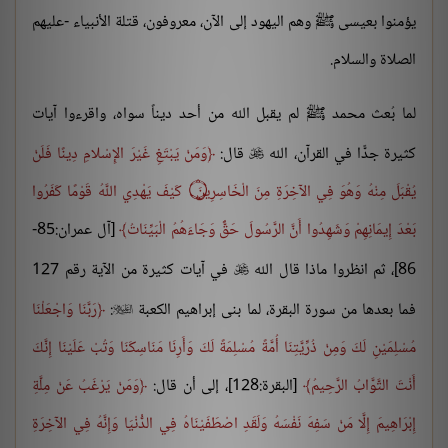
يؤمنوا بعيسى ﷺ وهم اليهود إلى الآن، معروفون، قتلة الأنبياء -عليهم
الصلاة والسلام.
لما بُعث محمد ﷺ لم يقبل الله من أحد ديناً سواه، واقرءوا آيات
كثيرة جدًّا في القرآن، الله
قال:
وَمَنْ يَبْتَغِ غَيْرَ الإِسْلامِ دِينًا فَلَنْ

يُقْبَلَ مِنْهُ وَهُوَ فِي الآخِرَةِ مِنَ الْخَاسِرِينَ
۝
كَيْفَ يَهْدِي اللَّهُ قَوْمًا كَفَرُوا
بَعْدَ إِيمَانِهِمْ وَشَهِدُوا أَنَّ الرَّسُولَ حَقٌّ وَجَاءَهُمُ الْبَيِّنَاتُ
[آل عمران:85-
86]، ثم انظروا ماذا قال الله
في آيات كثيرة من الآية رقم 127

فما بعدها من سورة البقرة، لما بنى إبراهيم الكعبة
:
رَبَّنَا وَاجْعَلْنَا

مُسْلِمَيْنِ لَكَ وَمِنْ ذُرِّيَّتِنَا أُمَّةً مُسْلِمَةً لَكَ وَأَرِنَا مَنَاسِكَنَا وَتُبْ عَلَيْنَا إِنَّكَ
أَنْتَ التَّوَّابُ الرَّحِيمُ
[البقرة:128]، إلى أن قال:
وَمَنْ يَرْغَبُ عَنْ مِلَّةِ
إِبْرَاهِيمَ إِلَّا مَنْ سَفِهَ نَفْسَهُ وَلَقَدِ اصْطَفَيْنَاهُ فِي الدُّنْيَا وَإِنَّهُ فِي الآخِرَةِ