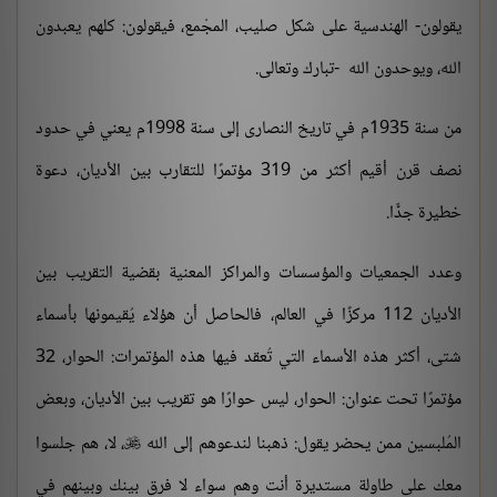
يقولون- الهندسية على شكل صليب، المجْمع، فيقولون: كلهم يعبدون
الله، ويوحدون الله -تبارك وتعالى.
من سنة 1935م في تاريخ النصارى إلى سنة 1998م يعني في حدود
نصف قرن أقيم أكثر من 319 مؤتمرًا للتقارب بين الأديان، دعوة
خطيرة جدًّا.
وعدد الجمعيات والمؤسسات والمراكز المعنية بقضية التقريب بين
الأديان 112 مركزًا في العالم، فالحاصل أن هؤلاء يُقيمونها بأسماء
شتى، أكثر هذه الأسماء التي تُعقد فيها هذه المؤتمرات: الحوار، 32
مؤتمرًا تحت عنوان: الحوار، ليس حوارًا هو تقريب بين الأديان، وبعض
المُلبسين ممن يحضر يقول: ذهبنا لندعوهم إلى الله
، لا، هم جلسوا

معك على طاولة مستديرة أنت وهم سواء لا فرق بينك وبينهم في