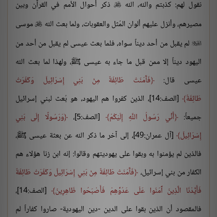
نقول لهم: كذبتم والله، الله
ذكر أحوال الأمم في القرآن وبين

مصيرهم، وأنزل عليهم ألوان المُثل والعقوبات، ولما بعث الله
موسى

لم يقبل من أحد ديناً سواه، فلما بعث عيسى لم يقبل من أحد من

اليهود ديناً إلا ممن قبل ما جاء به عيسى ﷺ، ولهذا لما بعث الله
عيسى قال:
فَآَمَنَتْ طَائِفَةٌ مِنْ بَنِي إِسْرَائِيلَ وَكَفَرَتْ
طَائِفَةٌ
[الصف:14]، الذين كفروا هم اليهود، هو بُعث لبني إسرائيل
جميعاً:
أَنِّي رَسُولُ اللَّهِ إِلَيْكُمْ
[الصف:5]،
وَرَسُولًا إِلَى بَنِي
إِسْرَائِيلَ
[آل عمران:49]، إلى آخر ما ذكر الله عن بعثة عيسى ﷺ،
فالذين لم يؤمنوا به وبقوا على يهوديتهم وقالوا: إنه ابن زنا هؤلاء هم
الكفار من بني إسرائيل،
فَآَمَنَتْ طَائِفَةٌ مِنْ بَنِي إِسْرَائِيلَ وَكَفَرَتْ طَائِفَةٌ
فَأَيَّدْنَا الَّذِينَ آَمَنُوا عَلَى عَدُوِّهِمْ فَأَصْبَحُوا ظَاهِرِينَ
[الصف:14]،
فالمقصود أن الذين بقوا على الدين -دين اليهودية- صاروا كفاراً لم