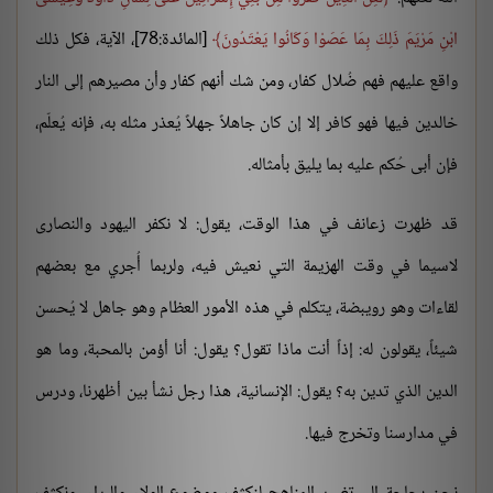
ابْنِ مَرْيَمَ ذَلِكَ بِمَا عَصَوْا وَكَانُوا يَعْتَدُونَ
[المائدة:78]، الآية، فكل ذلك
واقع عليهم فهم ضُلال كفار، ومن شك أنهم كفار وأن مصيرهم إلى النار
خالدين فيها فهو كافر إلا إن كان جاهلاً جهلاً يُعذر مثله به، فإنه يُعلّم،
فإن أبى حُكم عليه بما يليق بأمثاله.
قد ظهرت زعانف في هذا الوقت، يقول: لا نكفر اليهود والنصارى
لاسيما في وقت الهزيمة التي نعيش فيه، ولربما أُجري مع بعضهم
لقاءات وهو رويبضة، يتكلم في هذه الأمور العظام وهو جاهل لا يُحسن
شيئاً، يقولون له: إذاً أنت ماذا تقول؟ يقول: أنا أؤمن بالمحبة، وما هو
الدين الذي تدين به؟ يقول: الإنسانية، هذا رجل نشأ بين أظهرنا، ودرس
في مدارسنا وتخرج فيها.