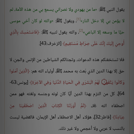
يقول النبي ﷺ:
ما من يهودي ولا نصراني يسمع بي من هذه الأمة، ثم
[1]
لا يؤمن بي إلا دخل النار
، ويقول ﷺ:
والله لو كان أخي موسى
[2]
حيًّا ما وسعه إلا اتباعي
، والله يقول لنبيه ﷺ:
فَاسْتَمْسِكْ بِالَّذِي
أُوحِيَ إِلَيْكَ إِنَّكَ عَلَى صِرَاطٍ مُسْتَقِيمٍ
[الزخرف:43].
فلا تستخفنكم هذه الدعوات، وتجتالكم الشياطين من الإنس والجن، لا
حق إلا بهذا الدين الذي بُعث به محمد ﷺ، أولياء الله هم:
الَّذِينَ آمَنُوا
وَكَانُوا يَتَّقُونَ
۝
لَهُمُ الْبُشْرَى فِي الْحَيَاةِ الدُّنْيَا وَفِي الآخِرَةِ
[يونس:63-
64]، كل من التزم بهذا الدين أيًّا كان لونه وجنسه ولغته فهو ممن
اصطفاه الله
،
ثُمَّ أَوْرَثْنَا الْكِتَابَ الَّذِينَ اصْطَفَيْنَا مِنْ

عِبَادِنَا
[فاطر:32]، هؤلاء أهل الاصطفاء أهل الإيمان، فالقضية ليست
بالنسب لا عربي ولا أعجمي ولا غير ذلك.