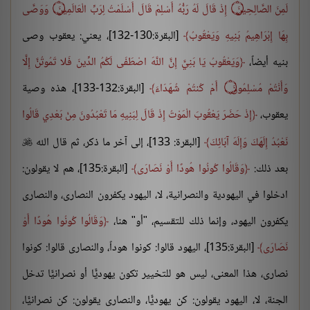
لَمِنَ الصَّالِحِينَ
۝
إِذْ قَالَ لَهُ رَبُّهُ أَسْلِمْ قَالَ أَسْلَمْتُ لِرَبِّ الْعَالَمِينَ
۝
وَوَصَّى
بِهَا إِبْرَاهِيمُ بَنِيهِ وَيَعْقُوبُ
[البقرة:130-132]، يعني: يعقوب وصى
بنيه أيضاً،
وَيَعْقُوبُ يَا بَنِيَّ إِنَّ اللَّهَ اصْطَفَى لَكُمُ الدِّينَ فَلا تَمُوتُنَّ إِلَّا
وَأَنْتُمْ مُسْلِمُونَ
۝
أَمْ كُنتُمْ شُهَدَاءَ
[البقرة:132-133]، هذه وصية
يعقوب،
إِذْ حَضَرَ يَعْقُوبَ الْمَوْتُ إِذْ قَالَ لِبَنِيهِ مَا تَعْبُدُونَ مِنْ بَعْدِي قَالُوا
نَعْبُدُ إِلَهَكَ وَإِلَهَ آبَائِكَ
[البقرة: 133]، إلى آخر ما ذكر، ثم قال الله

بعد ذلك:
وَقَالُوا كُونُوا هُودًا أَوْ نَصَارَى
[البقرة:135]، هم لا يقولون:
ادخلوا في اليهودية والنصرانية، لا، اليهود يكفرون النصارى، والنصارى
يكفرون اليهود، وإنما ذلك للتقسيم، "أو" هنا،
وَقَالُوا كُونُوا هُودًا أَوْ
نَصَارَى
[البقرة:135]، اليهود قالوا: كونوا هوداً، والنصارى قالوا: كونوا
نصارى، هذا المعنى، ليس هو للتخيير تكون يهوديًّا أو نصرانيًّا تدخل
الجنة، لا، اليهود يقولون: كن يهوديًّا، والنصارى يقولون: كن نصرانيًّا،