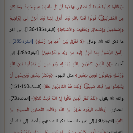
وَقَالُوا كُونُوا هُودًا أَوْ نَصَارَى تَهْتَدُوا قُلْ بَلْ مِلَّةَ إِبْرَاهِيمَ حَنِيفًا وَمَا كَانَ
مِنَ الْمُشْرِكِينَ
۝
قُولُوا آمَنَّا بِاللَّهِ وَمَا أُنزِلَ إِلَيْنَا وَمَا أُنزِلَ إِلَى إِبْرَاهِيمَ
وَإِسْمَاعِيلَ وَإِسْحَاقَ وَيَعْقُوبَ وَالأَسْبَاطِ
[البقرة:135-136]، إلى آخر
ما ذكر الله
، وقال:
لا نُفَرِّقُ بَيْنَ أَحَدٍ مِنْ رُسُلِهِ
البقرة:285
،

آمَنَ الرَّسُولُ بِمَا أُنزِلَ إِلَيْهِ مِنْ رَبِّهِ وَالْمُؤْمِنُونَ
[البقرة:285]، إلى
آخره،
إِنَّ الَّذِينَ يَكْفُرُونَ بِاللَّهِ وَرُسُلِهِ وَيُرِيدُونَ أَنْ يُفَرِّقُوا بَيْنَ اللَّهِ
وَرُسُلِهِ وَيَقُولُونَ نُؤْمِنُ بِبَعْضٍ
مثل اليهود،
وَنَكْفُرُ بِبَعْضٍ وَيُرِيدُونَ أَنْ
يَتَّخِذُوا بَيْنَ ذَلِكَ سَبِيلًا
۝
أُوْلَئِكَ هُمُ الْكَافِرُونَ حَقًّا
[النساء:150-151]،
والله
يقول:
لَقَدْ كَفَرَ الَّذِينَ قَالُوا إِنَّ اللَّهَ ثَالِثُ ثَلاثَةٍ
[المائدة:73]،

النصارى،
وَقَالَتِ الْيَهُودُ عُزَيْرٌ ابْنُ اللَّهِ وَقَالَتِ النَّصَارَى الْمَسِيحُ ابْنُ
اللَّهِ
[التوبة:30]، إلى غير ذلك مما ذكر الله عنهم، وأضف إلى ذلك أن
الله لعنهم:
لُعِنَ الَّذِينَ كَفَرُوا مِنْ بَنِي إِسْرَائِيلَ عَلَى لِسَانِ دَاوُدَ وَعِيسَى