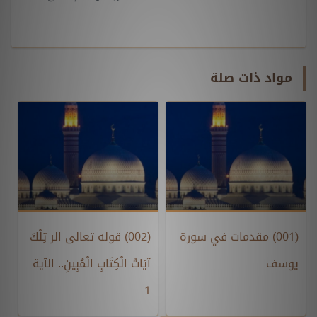
مواد ذات صلة
(001) مقدمات في سورة
(002) قوله تعالى الر تِلْكَ
يوسف
آيَاتُ الْكِتَابِ الْمُبِينِ.. الآية
1