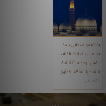
(003) قوله تعالى تتمة
قوله الر تِلْكَ آيَاتُ الْكِتَابِ
الْمُبِينِ.. وقوله إِنَّا أَنزَلْنَاهُ
قُرْآنًا عَرَبِيًّا لَّعَلَّكُمْ تَعْقِلُونَ ..
الآيات 1-2