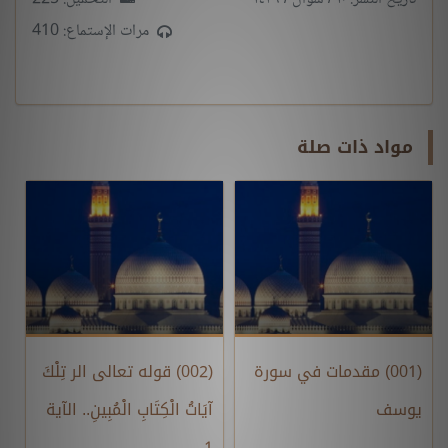
مرات الإستماع: 410
مواد ذات صلة
(001) مقدمات في سورة
(002) قوله تعالى الر تِلْكَ
يوسف
آيَاتُ الْكِتَابِ الْمُبِينِ.. الآية
1