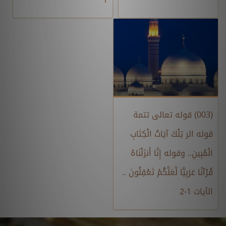
(003) قوله تعالى تتمة
قوله الر تِلْكَ آيَاتُ الْكِتَابِ
الْمُبِينِ.. وقوله إِنَّا أَنزَلْنَاهُ
قُرْآنًا عَرَبِيًّا لَّعَلَّكُمْ تَعْقِلُونَ ..
الآيات 1-2