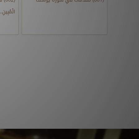
الْمُبِينِ.