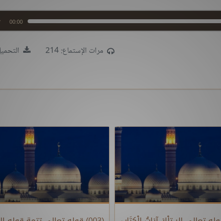
00:00
مرات الإستماع: 214
التحميل:
) قوله تعالى الر تِلْكَ آيَاتُ الْكِتَابِ
(003) قوله تعالى تتمة قوله الر ت