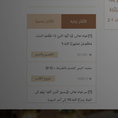
لْنَاهُ
 1-2
الأكثر زيارة
الأكثر تحميلاً
[1] قوله تعالى: {يَا أَيُّهَا النَّبِيُّ إِذَا طَلَّقْتُمُ النِّسَاء
فَطَلِّقُوهُنَّ لِعِدَّتِهِنَّ} الآية:1
التفسير والتدبر
201481
حديث «ليس الشديد بالصُّرَعة..» (1-2)
شروح الكتب
196813
[7] من قوله تعالى: {وَسِيقَ الَّذِينَ اتَّقَوْا رَبَّهُمْ إِلَى
الْجَنَّةِ زُمَرًا} الآية:73 إلى آخر السورة
التفسير والتدبر
195969