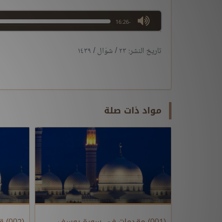
max volume
-16:26
تاريخ النشر: ٢٣ / شوّال / ١٤٣٩
مواد ذات صلة
(001) مقدمات في سورة يوسف
(002