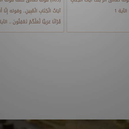
. الآية 1
آيَاتُ الْكِتَابِ الْمُبِينِ.. وقوله إِنَّا أَنزَ
قُرْآنًا عَرَبِيًّا لَّعَلَّكُمْ تَعْقِلُونَ .. الآيات