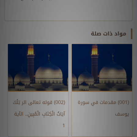
مواد ذات صلة
(001) مقدمات في سورة
(002) قوله تعالى الر تِلْكَ
يوسف
آيَاتُ الْكِتَابِ الْمُبِينِ.. الآية
1