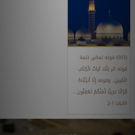
(003) قوله تعالى تتمة
قوله الر تِلْكَ آيَاتُ الْكِتَابِ
الْمُبِينِ.. وقوله إِنَّا أَنزَلْنَاهُ
قُرْآنًا عَرَبِيًّا لَّعَلَّكُمْ تَعْقِلُونَ ..
الآيات 1-2