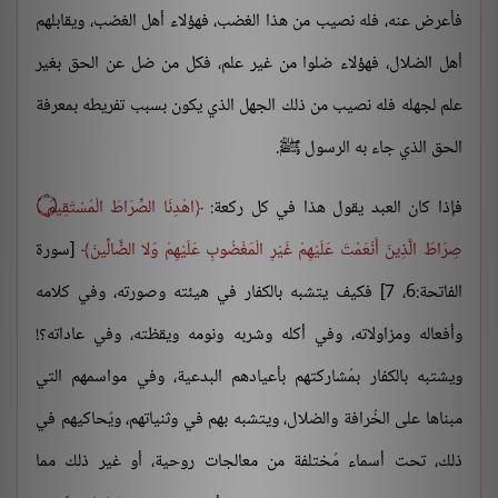
فأعرض عنه، فله نصيب من هذا الغضب، فهؤلاء أهل الغضب، ويقابلهم
أهل الضلال، فهؤلاء ضلوا من غير علم، فكل من ضل عن الحق بغير
علم لجهله فله نصيب من ذلك الجهل الذي يكون بسبب تفريطه بمعرفة
الحق الذي جاء به الرسول ﷺ.
فإذا كان العبد يقول هذا في كل ركعة:
اهْدِنَا الصِّرَاطَ الْمُسْتَقِيمَ ۝
صِرَاطَ الَّذِينَ أَنْعَمْتَ عَلَيْهِمْ غَيْرِ الْمَغْضُوبِ عَلَيْهِمْ وَلا الضَّالِّينَ
[سورة
الفاتحة:6، 7] فكيف يتشبه بالكفار في هيئته وصورته، وفي كلامه
وأفعاله ومزاولاته، وفي أكله وشربه ونومه ويقظته، وفي عاداته؟!
ويشتبه بالكفار بمُشاركتهم بأعيادهم البدعية، وفي مواسمهم التي
مبناها على الخُرافة والضلال، ويتشبه بهم في وثنياتهم، ويُحاكيهم في
ذلك، تحت أسماء مُختلفة من معالجات روحية، أو غير ذلك مما