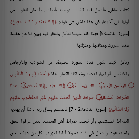
كتاب حافل، فأدخل فيه قضايا التوحيد بأنواعه، وأعمال القلوب من
أولها إلى آخرها، كل هذا داخل في قوله:
إِيَّاكَ نَعْبُدُ وَإِيَّاكَ نَسْتَعِينُ
[سورة الفاتحة:5] فهذا كله حينما نتأمل وننظر فيه يُبين لنا عن عظمة
هذه السورة، ومكانتها، ومنزلتها.
وتأمل كيف تكون هذه السورة تخليصًا من الشوائب والأرجاس
والأدناس بأنواعها، التشبه ومُحاكاة الكفار مثلاً
الْحَمْدُ لِلَّهِ رَبِّ الْعَالَمِينَ
۝ الرَّحْمَنِ الرَّحِيمِ ۝ مَالِكِ يَوْمِ الدِّينِ ۝ إِيَّاكَ نَعْبُدُ وَإِيَّاكَ نَسْتَعِينُ ۝ اهْدِنَا
الصِّرَاطَ الْمُسْتَقِيمَ ۝ صِرَاطَ الَّذِينَ أَنْعَمْتَ عَلَيْهِمْ غَيْرِ الْمَغْضُوبِ عَلَيْهِمْ
وَلا الضَّالِّينَ
[سورة الفاتحة:2 - 7] فالمسلم يسأل ربه دائمًا أن يهديه
الصراط المستقيم، وأن يُجنبه صراط أهل الغضب، الذين عرفوا الحق،
ولم يتبعوه، ويدخل في ذلك دخولاً أوليًا اليهود، وكل من عرف الحق