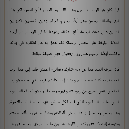
فإذا كان هو الرب للعالمين، وهو مالك يوم الدين، فأين المفر؟ لكن هذا
الرب والمالك رحمن وهو أيضًا رحيم، فجاء بهذين الاسمين الكريمين
الدالين على صفة الرحمة أبلغ الدلالة، وعرفنا ما في الرحمن من أوجه
الدلالة البليغة على معنى الرحمة؛ لأنه عُدل به عن نظائره في بنائه،
وكذلك أيضًا الرحيم على وزن (فعيل) فهي صيغة مُبالغة.
فإذا عرف العبد هذا عن ربه -تبارك وتعالى- اطمئن قلبه إلى هذا الرب
المعبود، وسكنت نفسه إليه، وانقاد إليه بكليته، فربه الذي يعبده هو رب
العالمين، فمن يخرج من ربوبيته وقهره وتسلطه؟ وهو أيضًا مالك ليوم
الدين يملك ذلك اليوم الذي فيه الكل خاضع، فهو يملك الدنيا والآخرة،
وهو رحمن رحيم، إذًا: نتقلب في ألطافه، ونُقبل عليه، ونسأله رحمته،
ونتوجه إليه بكُليتنا، وتتعلق قلوبنا به دون ما سواه، فهو رحيم بنا، وهو