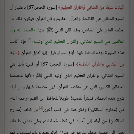
آتَيْنَاكَ سَبْعًا مِنَ الْمَثَانِي وَالْقُرْآنَ الْعَظِيمَ
[سورة الحجر:87] باعتبار أن
السبع المثاني هي الفاتحة، والقرآن العظيم باقي القرآن، فيكون ذلك من
عطف العام على الخاص، وقد قال النبي ﷺ عنها:
الحمد لله رب
[3]
العالمين هي السبع المثاني، والقرآن العظيم الذي أوتيته
فإذا كانت
هذه السورة بهذه المثابة فهذا أبلغ، سواء قيل: إنها تُقابل القرآن
سَبْعًا
مِنَ الْمَثَانِي وَالْقُرْآنَ الْعَظِيمَ
[سورة الحجر: 87] أو قيل: بأنها هي
السبع المثاني، والقرآن العظيم الذي أوتيه النبي ﷺ ؛ لأنها مُتضمنة
للحقائق الكُبرى، التي هي مقاصد القرآن، فهي مُضمنة فيها، ومن أراد
شرح هذه الجملة، فليقرأ تفصيلاً طويلاً للحافظ ابن القيم -رحمه الله-
[4]
في (مدارج السالكين) وذكر هذا في كتب أخرى
بل كتاب (مدارج
السالكين) من أوله إلى آخره في ثلاثة مُجلدات، وفي بعض طبعاته
يصل إلى خمسة مجلدات، هو في منازل إياك نعبد وإياك نستعين، فهو