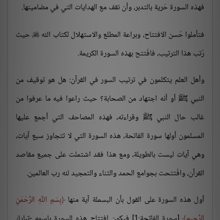
فهذه السورة حَرية بالتدبر، وأن نقف مع الهدايات التي في مضامينها.
فتأملوا حُسن الافتتاح، وبراعة المطلع والاستهلال لكتاب الله
حيث

رُتب هذا الترتيب، فافُتتح بهذه السورة الكريمة.
وأهل العلم يتكلمون في ترتيب السور في القرآن: هل هو توقيف من
النبي ﷺ أو أنه اجتهاد من الصحابة؟ حيث راعوا فيه ما عرفوا من
غالب حال النبي ﷺ وقراءته، فهذه المصاحف التي أجمع عليها
المسلمون أولها سورة الفاتحة، هذه السورة التي لا تتجاوز سبع آيات،
وهي آيات ليست بالطويلة، ومع هذا فقد اشتملت على جميع مقاصد
القرآن، وافُتتحت بجوامع الحمد والثناء والتمجيد لله رب العالمين.
أول هذه السورة على القول بأن البسملة آية منها
بِسْمِ اللَّهِ الرَّحْمَنِ
الرَّحِيمِ
[سورة الفاتحة:1] فيكون افتتاح هذه السورة باسمه -تبارك