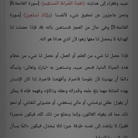
عبيد وفقراء إلى هدايته
اهْدِنَا الصِّرَاطَ الْمُسْتَقِيمَ
[سورة الفاتحة:6]
ونحن عاجزون عن تحقيق شيء لأنفسنا
وَإِيَّاكَ نَسْتَعِينُ
[سورة
الفاتحة:5] وفي حال من العجز فنستعين بالله
فإذا حصلت لنا

الهداية لا يحصل لنا معها زهو؛ لأن الذي هدانا هو الله.
فإذا حصل لنا شيء من العلم، أو العمل، أو حصل لنا شيء من حُطام
هذه الحياة الدنيا، فنحن عبيد، ونستعين به -تبارك وتعالى- ونسأله
دائمًا أن يهدينا؛ لأن علومنا قاصرة، وأفهامنا قاصرة، إذا كان الإنسان
بهذه المثابة مهما بلغ علمه وقُدراته وعقله وذكاؤه وفهمه فإنه لا يمكن
أن يقول: عقلي يُرشدني، أو مالي يُسعفني، أو عشيرتي تُنقذني، أو نحو
ذلك مما قد يقوله القائلون، وإنما ينخلع من ذلك كله، فيكون مُتجردًا
فقيرًا، لا يلتفت إلى نفسه طرفة عين؛ لئلا يُخذل، فيكون دائمًا يسأل
ذلك لا سيما الهداية.