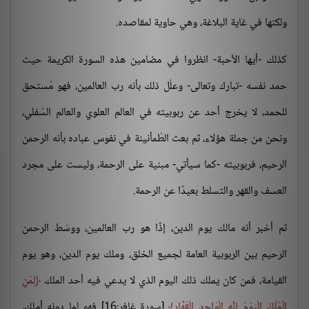
ولكنها في غاية البلاغة، وهي حاوية لمقاصده.
كذلك -أيها الأحبة- انظروا في مضامين هذه السورة الكريمة حيث
حمد نفسه -تبارك وتعالى- وعلّل ذلك بأنه رب العالمين، فهو مُستحق
للحمد، لا يخرج أحد عن ربوبيته في العالم العلوي والعالم السُفلي،
ونحن من جملة هؤلاء، ثم بعث الطُمأنينة في نفوس عباده بأنه الرحمن
الرحيم، فربوبيته -كما سيأتي- مبنية على الرحمة، وليست على مجرد
العسف والقهر والتسلط بعيدًا عن الرحمة.
ثم أخبر أنه مالك يوم الدين، إذًا هو رب العالمين، ووسّط الرحمن
الرحيم بين الربوبية العامة لجميع الخلق، وملك يوم الدين، وهو يوم
القيامة، فمن كان يملك ذلك اليوم الذي لا يدعي فيه أحد الملك
لِمَنِ
الْمُلْكُ الْيَوْمَ لِلَّهِ الْوَاحِدِ الْقَهَّارِ
[سورة غافر:16] فهو لما دونه أملك،