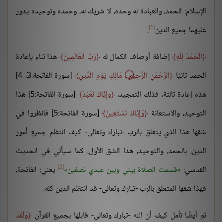
الإسلام: الحمد، والعبادة له وحده، لا شريك له، وحمده وتوحيده يدور
[1]
عليهما جميع الدين
.
الْحَمْدُ لِلَّهِ
إضافة أوصاف الكمال له
رَبِّ الْعَالَمِينَ
هذا ثناء بإعادة
الحمد ثانيًا
الرَّحْمَنِ الرَّحِيمِ ۝ مَالِكِ يَوْمِ الدِّينِ
[سورة الفاتحة:3، 4]
هذه إعادة ثالثة، فذلك التمجيد،
وإِيَّاكَ نَعْبُدُ
[سورة الفاتحة:5] هذا
التوحيد، والاستعانة
وَإِيَّاكَ نَسْتَعِينُ
[سورة الفاتحة:5] فانظروا في
شقها هذا الذي يتعلق بالرب -تبارك وتعالى- كيف انتظم جميع أمور
الدين، بالحمد، والتوحيد، هذا الشق الأول، كما سيأتي في الحديث
[2]
القدسي:
قسمت الصلاة بيني وبين عبدي نصفين
يعني: الفاتحة،
فهذا شقها المتعلق بالرب -تبارك وتعالى- قد انتظم الدين كله.
ثم أيضًا تأمل كيف أن الله -تبارك وتعالى- قابلها بجميع القرآن
وَلَقَدْ