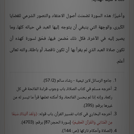
وأخيرًا: هذه السورة تضمنت أصول الاعتقاد والتصور الشرعي للقضايا
الكُبرى، والوجِهة التي ينبغي أن يتوجه إليها العبد في حياته كلها، وما
يصير إليه في الآخرة، فكل ذلك مُضمن فيها، فحُق لسورة كهذه أن
تكون صلاة العبد الذي لم يقرأ بها أن تكون ناقصة، أو باطلة، والله تعالى
أعلم.
جامع الرسائل لابن تيمية - رشاد سالم (2/ 57).
أخرجه مسلم في كتاب الصلاة، باب وجوب قراءة الفاتحة في كل
ركعة، وإنه إذا لم يحسن الفاتحة، ولا أمكنه تعلمها قرأ ما تيسر له من
غيرها برقم: (395).
أخرجه البخاري في كتاب تفسير القرآن، باب قوله:
وَلَقَدْ آتَيْنَاكَ سَبْعًا
مِنَ الْمَثَانِي وَالْقُرْآنَ الْعَظِيمَ
[سورة الحجر:87] برقم: (4703).
(الصلاة وأحكام تاركها (ص: 144).