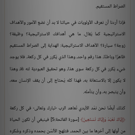
الصراط المستقيم.
فإذا أردنا أن نعرف الأولويات في حياتنا لا بد أن نضع الأمور والأهداف
الاستراتيجية كما يُقال، ما هي أهدافك الاستراتيجية؟ وظيفة؟
زوجة؟ سيارة؟ الأهداف الاستراتيجية: الهداية إلى الصراط المستقيم
ظاهرًا وباطنًا، هذا رقم واحد، وهذا الذي يُكرر في كل ركعة، فلا يوجد
شيء يُكرر في كل ركعة سوى هذا، وهو تحقيق العبودية لله
وهذا

لا يكون إلا بالاستعانة به، فهذا كله يُحتاج إلى أن يقف الإنسان معه،
وأن يتبصر به، وأن يتأمله.
كذلك أيضًا نحن نمُد الأيدي نُعاهد الرب -تبارك وتعالى- في كل ركعة
إِيَّاكَ نَعْبُدُ وَإِيَّاكَ نَسْتَعِينُ
[سورة الفاتحة:5] فينبغي أن تكون الحياة
من أولها إلى آخرها ما بين الحمد، فتلهج الألسُن بحمده وذكره وشُكره