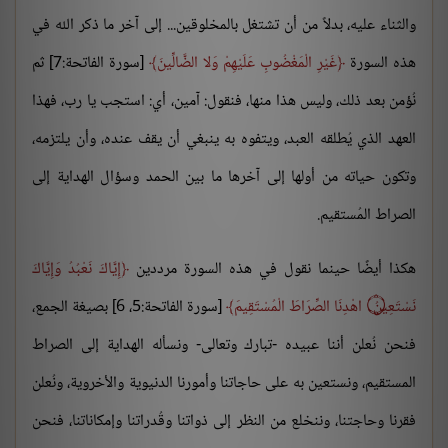
والثناء عليه، بدلاً من أن تشتغل بالمخلوقين... إلى آخر ما ذكر الله في
هذه السورة
غَيْرِ الْمَغْضُوبِ عَلَيْهِمْ وَلا الضَّالِّينَ
[سورة الفاتحة:7] ثم
نُؤمن بعد ذلك، وليس هذا منها، فنقول: آمين، أي: استجب يا رب، فهذا
العهد الذي يُطلقه العبد، ويتفوه به ينبغي أن يقف عنده، وأن يلتزمه،
وتكون حياته من أولها إلى آخرها ما بين الحمد وسؤال الهداية إلى
الصراط المُستقيم.
هكذا أيضًا حينما نقول في هذه السورة مرددين
إِيَّاكَ نَعْبُدُ وَإِيَّاكَ
نَسْتَعِينُ ۝ اهْدِنَا الصِّرَاطَ الْمُسْتَقِيمَ
[سورة الفاتحة:5، 6] بصيغة الجمع،
فنحن نُعلن أننا عبيده -تبارك وتعالى- ونسأله الهداية إلى الصراط
المستقيم، ونستعين به على حاجاتنا وأمورنا الدنيوية والأخروية، ونُعلن
فقرنا وحاجتنا، وننخلع من النظر إلى ذواتنا وقُدراتنا وإمكاناتنا، فنحن