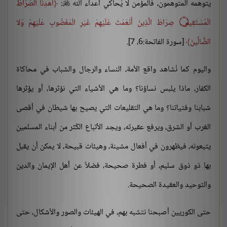
يتوهمه المتوهمون، فالمؤمن لا يُحاكي أعداء الله
:
اهْدِنَا الصِّرَاطَ

الْمُسْتَقِيمَ ۝ صِرَاطَ الَّذِينَ أَنْعَمْتَ عَلَيْهِمْ غَيْرِ الْمَغْضُوبِ عَلَيْهِمْ وَلا
الضَّالِّينَ
[سورة الفاتحة:6، 7].
واليوم كما نُشاهد واقع الأمة، النساء والرجال والشباب في محاكاة
الكفار، ماذا يلبس نساؤنا؟ وما هي الأشياء التي نؤثرها، أو يؤثرها
شبابنا وفتياتنا؟ وما هي التقليعات التي يصيح بها شيطان في أقصى
الغرب أو الشرق، ويرفع عقيرته، ويجد الأتباع الكُثر من أبناء المسلمين
يتبعونه، فيظهرون في أفعال مشينة، وهيئات قبيحة، لا يمكن أن يقبل
بها ذو ذوق سليم، أو فطرة صحيحة، فضلاً عن أهل الإيمان والدين
والتوحيد والعقيدة الصحيحة.
حتى الكوريين أصبحنا نتشبه بهم، في الهيئات والصور والأشكال، حتى