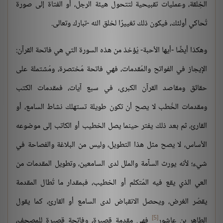
الخِلقة، وعمليات تقبيحية لتتحول هيئة الرجل، أو الفتاة إلى صورة
تُحاكي أولئك، فيكون ذلك تغييرًا لخلق الله -تبارك وتعالى.
وهكذا أيضًا -أيها الأحبة- يُؤخذ من هذه السورة التي هي فاتحة القرآن:
الإيجاز في الفواتح والمُقدمات، فهي فاتحة مُختصرة، ومُشتملة على
حقائق ومقاصد القرآن الكبرى، في سبع آيات، فمقدمات الكتب
ومقدمات الخُطب لا يصح أن تكون طويلة تستهلك نشاط السامع، أو
القارئ، ثم بعد ذلك يفتر حينما يصل الخطيب أو الكاتب إلى موضوعه
الأساس، لا يصح مثل هذا التطويل، وليس من البلاغة والفصاحة في
شيء؛ لأنه يورث السآمة والملل لدى السامعين، وتطويل المقدمات من
العي الذي يقع فيه المُتكلم أو الخطيب، فبمقدار ما تُطال المقدمة
يقصُر الغرض، ويحصل الانقباض لدى السامع أو القارئ، كما يقول
[5]
الطاهر بن عاشور
فهي مقدمة قصيرة، وفاتحة قصيرة للمصحف،