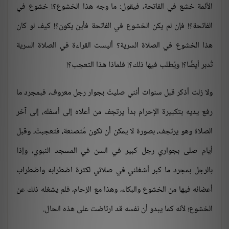
الأئمة خشع في الفاتحة، فيقول: ما وجه هذا الخشوع؟! خشوع في
الفاتحة؟! فإن لم يكن الخشوع في الفاتحة فأين يكون؟! كيف لو كان
هذا الخشوع في الصلاة السرية؟ أليست القراءة في الصلاة السرية
تُدبر أيضًا؟! ويُطلب فيها ذلك؟! فلماذا هذا التعجب؟!
ولا زلت أذكر قبل سنوات أنني صليتُ بجوار رجل معروف، فبمجرد ما
رفع يديه بتكبيرة الإحرام بدأ يرتجف من أعلاه إلى أسفله، إلى آخر
الصلاة وهو يرتجف، بصورة لا يمكن أن تكون مُتصنعة، فتعجبتُ، وقبل
أيام صلى بجواري رجل كبير في السن في المسجد النبوي، وإذا
بالرجل بمجرد ما كبر أشغلني في صلاتي لكثرة اضطرابه واضطراب
أعضائه فيها من الخشوع والبكاء، وهذا مع الزحام، فلم يشغله ذلك عن
الخشوع؛ لأنه كما يبدو أن نفسه قد ارتاضت على هذه الحال.