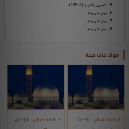
التحرير والتنوير (1/ 135).
سبق تخريجه.
سبق تخريجه.
سبق تخريجه.
مواد ذات صلة
[2] قوله تعالى: {الْحَمْدُ
[3] قوله تعالى: {الرَّحْمَنِ