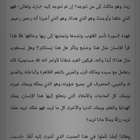
ربنا، وهو مالكنا، إلى من نتوجه؟ إن لم نتوجه إليه -تبارك وتعالى- فهو
الذي خلقنا وأوجدنا، وهو الذي هدانا، وهو الذي أخبرنا أنه رحمن رحيم.
فهذه السورة تأسر القلوب، وتشدها وتجذبها إلى ربها وخالقها
فإذا

قرأ الإنسان مثل هذا وخشع وتأثر هل هذا يُستكثر؟! وهل يُستغرب
مثل هذا؟! أبدًا والله، فيكون العبد مُنقادًا لأوامر الله
مستجيبًا؛ لأنه

يتعامل مع سيده ومالكه الرب والمُربي بالنِعم الظاهرة والباطنة، والمُدبر
له والمُربي، المتصرف في جميع شؤونه، وهو الذي يملكه ويملك غيره،
ويملك كل الحاجات والأملاك التي يتطلع إليها هذا الإنسان، يملك
الهداية والعلم، ويملك الدنيا والآخرة، كل ما تُريد فهو مُلكه، تريد علمًا،
تريد رزقًا ومالاً ماذا تريد؟
وهكذا أيضًا تأملوا في هذا الحديث الذي أشرت إليه آنفًا:
قسمت