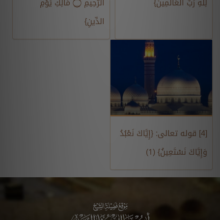
لِلَّهِ رَبِّ الْعَالَمِينَ}
الرَّحِيمِ ۝ مَالِكِ يَوْمِ
الدِّينِ}
[4] قوله تعالى: {إِيَّاكَ نَعْبُدُ
وَإِيَّاكَ نَسْتَعِينُ} (1)