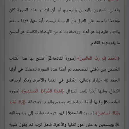
وتعالى- المقرون بالرحمن والرحيم، أو أن ابتداء هذه السورة كان
مُفتتحًا بالحمد على القول بأن البسملة ليست بآية منها، فهذا حمده،
والثناء عليه بما هو أهله، ووصفه بما له من الأوصاف الكاملة، هو أحسن
ما يُفتتح به الكلام.
الْحَمْدُ لِلَّهِ رَبِّ الْعَالَمِينَ
[سورة الفاتحة:2] افُتتح بها هذا الكتاب
المُضمن بين دُفتي المصحف، ثم أيضًا هذه السورة تضمنت في أولها
الحمد لله -تبارك وتعالى- المُطلق في الدنيا والآخرة، وذِكْر أوصاف
الكمال، وفيها أيضًا للعبد السؤال
اهْدِنَا الصِّرَاطَ الْمُسْتَقِيمَ
[سورة
الفاتحة:6] وفيها أيضًا العبادة لله وحده، وللعبد الاستعانة
إِيَّاكَ نَعْبُدُ
وَإِيَّاكَ نَسْتَعِينُ
[سورة الفاتحة:5] فهو يتوجه بعبادته إلى ربه وخالقه
ويستعين به على أمور الدنيا والآخرة، فحق الرب كما يقول شيخ
