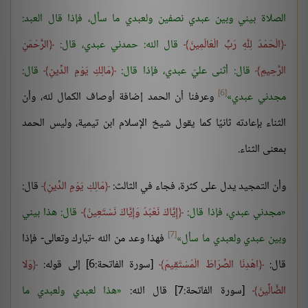
الصلاة بيني وبين عبدي نصفين ولعبدي ما سأل، فإذا قال العبد:
الْحَمْدُ لِلَّهِ رَبِّ الْعَالَمِينَ
قال الله: حمدني عبدي، قال:
الرَّحْمَنِ
الرَّحِيمِ
قال: أثنى عليّ عبدي، فإذا قال:
مَالِكِ يَوْمِ الدِّينِ
قال:
[6]
مجدني عبدي
وعرفنا أن الحمد إضافة أوصاف الكمال لله، وأن
الثناء بإعادته ثانيًا كما يقول شيخ الإسلام ابن تيمية، وليس الحمد
بمعنى الثناء.
وأن التمجيد يدل على كثرة، فجاء في الثالث:
مَالِكِ يَوْمِ الدِّينِ
قال:
مجدني عبدي، فإذا قال:
إِيَّاكَ نَعْبُدُ وَإِيَّاكَ نَسْتَعِينُ
قال: هذا بيني
[7]
وبين عبدي ولعبدي ما سأل
فهذا وعد من الله -تبارك وتعالى- فإذا
قال:
اهْدِنَا الصِّرَاطَ الْمُسْتَقِيمَ
[سورة الفاتحة:6] إلى قوله:
وَلا
الضَّالِّينَ
[سورة الفاتحة:7] قال الله:
هذا لعبدي ولعبدي ما