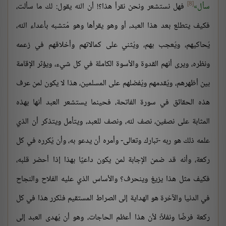
[8]
سأل
فهل نستشعر ونحن نقرأ هذا؟! أن الله يقول: لك ما سألت،
فكيف يتطلع بعد هذا العبد، أو وهو يقرأها وهو مُتشبه بأعداء الله،
يُحاكيهم، ويُعجب بهم، ويُثني على كمالاتهم وأخلاقهم في زعمه
ونظره، ويرى أنهم القدوة والأسوة الكاملة في كل شيء، ويؤثر الإقامة
بين أظهرهم، ويُقدمهم ويُفضلهم على المسلمين، هذا لا يكون لمن عرف
هذه الحقائق في سورة الفاتحة، فحينما يستشعر العبد أنها بهذه
المثابة على نصفين، نصف لله، ونصف للعبد، ويتأمل ويتذكر أن الذي
علمه ذلك هو ربه -تبارك وتعالى- وأمره أن يدعو به، وأن يُكرره في كل
ركعة، وأنه قد ضمن الإجابة لمن يكون داعيًا بهذا إذا أحضر قلبه،
فكيف مثل هذا يزيغ وينحرف؟ والأساس الذي عليه الفلاح والنجاح
في الدنيا والآخرة هو الهداية إلى الصراط المستقيم فنُكرر هذا في كل
ركعة فرضًا ونفلاً؛ لأن هذا أعظم الحاجات، وهو أن يُهدى العبد إلى