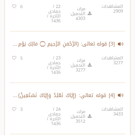
المشاهدات:
22 /
6
مرات
2909
جمادى
التحميل:
الآخرة /
4303
1436
[3] قوله تعالى: {الرَّحْمَنِ الرَّحِيمِ ۝ مَالِكِ يَوْمِ
الدِّينِ}
المشاهدات:
23 /
5
مرات
3277
جمادى
التحميل:
الآخرة /
3277
1436
[4] قوله تعالى: {إِيَّاكَ نَعْبُدُ وَإِيَّاكَ نَسْتَعِينُ}
(1)
المشاهدات:
24 /
3
مرات
3433
جمادى
التحميل:
الآخرة /
3512
1436