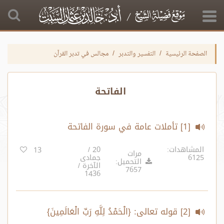
الصفحة الرئيسية
التفسير والتدبر
مجالس في تدبر القرآن
الفاتحة
[1] تأملات عامة في سورة الفاتحة
المشاهدات:
20 /
13
مرات
6125
جمادى
التحميل:
الآخرة /
7657
1436
[2] قوله تعالى: {الْحَمْدُ لِلَّهِ رَبِّ الْعَالَمِينَ}