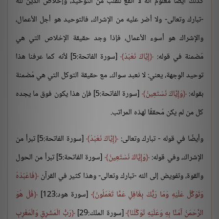
كذلك أيضًا معلوم أنه لا أنفع للقلب من التوحيد، وإخلاص الدين لله
-تبارك وتعالى- ولا أضر عليه من الإشراك، فالتوحيد هو أجل الأعمال،
والإشراك هو أسوء الأعمال، فإذا وجد حقيقة الإخلاص التي هي
مُضمنة في قوله:
إِيَّاكَ نَعْبُدُ
[سورة الفاتحة:5] لأنه كما عرفنا هذا
توحيد الوِجهة، يعني: لا نعبد سواك، مع حقيقة التوكل التي هي مُضمنة
بقوله:
وَإِيَّاكَ نَسْتَعِينُ
[سورة الفاتحة:5] فإن هذا يكون فوق ما يجده
كل من لم يكن مُحققًا لهذه المراتب.
وأيضًا في قوله - تبارك وتعالى:
إِيَّاكَ نَعْبُدُ
[سورة الفاتحة:5] تبرأ من
الإشراك، وفي قوله:
وَإِيَّاكَ نَسْتَعِينُ
[سورة الفاتحة:5] تبرأ من الحول
والقوة، وتفويض إلى الله -تبارك وتعالى- وهذا كثير في القرآن
فَاعْبُدْهُ
وَتَوَكَّلْ عَلَيْهِ وَمَا رَبُّكَ بِغَافِلٍ عَمَّا تَعْمَلُونَ
[سورة هود:123]
قُلْ هُوَ
الرَّحْمَنُ آمَنَّا بِهِ وَعَلَيْهِ تَوَكَّلْنَا
[سورة الملك:29]
رَبُّ الْمَشْرِقِ وَالْمَغْرِبِ