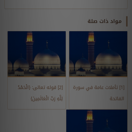
مواد ذات صلة
[1] تأملات عامة في سورة
[2] قوله تعالى: {الْحَمْدُ
الفاتحة
لِلَّهِ رَبِّ الْعَالَمِينَ}