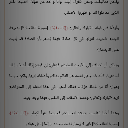
ونحن مماليكك، ونحن فقراء إليك، وأنا واحد من هؤلاء العبيد الكُثر
الذين قد ذلوا لك، وأظهروا الافتقار.
وأيضًا في قوله - تبارك وتعالى:
إِيَّاكَ نَعْبُدُ
[سورة الفاتحة:5] بصيغة
الجمع، فحينما نقولها في كل صلاة، فهذا يُشعر بأن الصلاة قد بُنيت
على الاجتماع.
ويمكن أن يُضاف إلى الأوجه السابقة، فيُقال: إن قوله: إِيَّاك أعبدُ وإياك
أستعينُ، كأنه قد جعل نفسه هو القائم بذلك، وأضافه إليها، ولكن حينما
يقول: أنا من جُملة هؤلاء، فذلك أدعى في هذا المقام إلى المتواضع
لربه -تبارك وتعالى- وعدم الالتفات إلى النفس، فهذا وجه جيد.
وهذا أيضًا مُناسب بصلاة الجماعة، فحينما يقرأ الإمام
إِيَّاكَ نَعْبُدُ
[سورة الفاتحة:5] فهو لا يُمثل نفسه وحده، وإنما يُمثل هؤلاء.