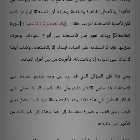
وأيضًا فالعبادة - كما هو معلوم: اسم جامع لما يُحبه الله ويرضاه من
الأقوال والأعمال الظاهرة والباطنة، وعرفنا أن الاستعانة نوع من ذلك،
لكن لأهمية الاستعانة أُفردت، فقال:
إِيَّاكَ نَعْبُدُ وَإِيَّاكَ نَسْتَعِينُ
[سورة
الفاتحة:5] وبذلك نفهم قدر الاستعانة بين أنواع العبادات، ونعرف
منزلتها، فإنه لا استقامة على العبادة ابتداء إلا بالاستعانة، وكذلك أيضًا
لا ثبات على العبادة إلا بالاستعانة، فأُفردت من بين أفراد العبادة.
ومن هنا فإن السؤال الذي قد يرد عن وجه تقديم العبادة على
الاستعانة قد مضى الكلام عليه، وأن ذلك لأمور قد لا تخفى على
الناظر المتأمل في هذه الآية، وقد ذكرت جملة منها فيما يتصل بحق
الرب، وحق العبد، والصورة منقسمة إلى هذا وهذا، إلى غير ذلك من
الأمور التي ذكرناها.