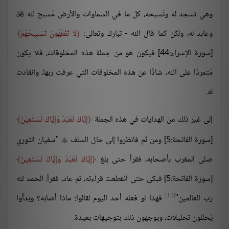
وهي تسجد له وتُسبحه، كل ما في السماوات والأرض مُسبح لله

وعابد له، ولكن كما قال الله - تبارك وتعالى:
لا تَفْقَهُونَ تَسْبِيحَهُمْ
[سورة الإسراء:44] فيكون هو من جملة هذه المخلوقات، فلا يكون
مُتمردًا على الله، شاذًا عن هذه المخلوقات التي عرفت ربها، وانقادت
له.
إلى غير ذلك من الهدايات في هذه الجملة
إِيَّاكَ نَعْبُدُ وَإِيَّاكَ نَسْتَعِينُ
[سورة الفاتحة:5] ومن ثَم فانظروا إلى حال السلف
"سفيان الثوري

صلى المغرب بأصحابه، فقرأ حتى بلغ
إِيَّاكَ نَعْبُدُ وَإِيَّاكَ نَسْتَعِينُ
[سورة الفاتحة:5] فبكى حتى انقطعت قراءته، ثم عاد، فقرأ: الحمد لله
[13]
رب العالمين"
فهذا لو فعله أحد اليوم لقالوا: ماذا أصابه؟ وبدأوا
يُحللون تحليلات، ويوجهون ذلك بتوجيهات بعيدة.