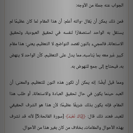
الجواب عنه جملة من الأوجه:
فمن ذلك يمكن أن يُقال -والله أعلم: أن هذا المقام لما كان عظيمًا لم
يستقل به الواحد استصغارًا لنفسه في تحقيق العبودية، وتحقيق
الاستعانة، فالمجيء بالنون لقصد التواضع، لا التعظيم، يعني: هذا مقام
كبير عُبر معه بما يُناسبه، مما يدل على التعظيم، كأن الواحد لا ينهض
به، فيحتاج إلى جمع للنهوض به.
ومما قيل أيضًا: إنه يمكن أن تكون هذه النون للتعظيم، والمعنى: أن
العبد حينما يكون في حال تحقيق العبادة والاستعانة، أو طلب هذا
المقام، فإنه يكون بذلك شريفًا عظيمًا؛ لأن هذا هو الشرف الحقيقي
للعبد، فعند ذلك قال:
إِيَّاكَ نَعْبُدُ
[سورة الفاتحة:5] لأنه قد تشرف
بهذه الأحوال والمقامات، بخلاف من كان بغير هذا من الأحوال.