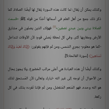
وكذلك يمكن أن يُقال: لما كانت هذه السورة يُقال لها أيضًا: الصلاة، كما
ذكر ذلك جمع من أهل العلم في أسمائها أخذًا من قوله ﷺ:
قسمت
[9]
الصلاة بيني وبين عبدي نصفين
فهؤلاء الذين يصلون في مشارق
الأرض ومغاربها كُثر، وفي كل لحظة يُصلي قوم؛ لأن الأوقات تتداخل
-كما هو معلوم- بجري الشمس، ومن ثَم فإنهم يقولون:
إِيَّاكَ نَعْبُدُ وَإِيَّاكَ
نَسْتَعِينُ
[سورة الفاتحة:5].
وكذلك أيضًا أن هذه العبادة هي أعلى مراتب الخضوع، ولا يجوز بحال
من الأحوال أن توجه إلى غير الله -تبارك وتعالى؛ لأن المُستحق لذلك
هو الله وحده، فهو المُنعم المُتفضل، ومن ثَم فإننا نُفرده بذلك في كل
ركعة.