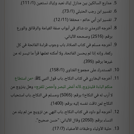
مدارج السالكين بين منازل إياك نعبد وإياك نستعين (1/ 111).
تفسير ابن رجب الحنبلي (1/ 73).
تفسير ابن أبي حاتم - محققا (11/ 12).
أخرجه الترمذي ت شاكر في أبواب صفة القيامة والرقائق والورع
برقم: (2516) وصححه الألباني.
أخرجه مسلم في كتاب الصلاة، باب وجوب قراءة الفاتحة في كل
ركعة، وإنه إذا لم يحسن الفاتحة، ولا أمكنه تعلمها قرأ ما تيسر له من
غيرها برقم: (395).
المستدرك على مجموع الفتاوى (1/ 158).
أخرجه البخاري في كتاب النكاح، باب قول النبي ﷺ:
من استطاع
منكم الباءة فليتزوج، لأنه أغض للبصر وأحصن للفرج
وهل يتزوج من
لا أرب له في النكاح؟ برقم: (5065) ومسلم في النكاح، باب استحباب
النكاح لمن تاقت نفسه إليه برقم: (1400).
أخرجه أبو داود في كتاب النكاح، باب النهي عن تزويج من لم يلد من
النساء برقم: (2050) وقال الألباني: "حسن صحيح".
حلية الأولياء وطبقات الأصفياء (7/ 17).