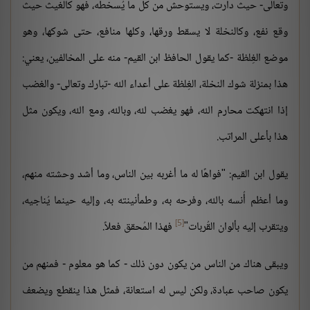
وتعالى- حيث دارت، ويستوحش من كل ما يُسخطه، فهو كالغيث حيث
وقع نفع، وكالنخلة لا يسقط ورقها، وكلها منافع، حتى شوكها، وهو
موضع الغِلظة -كما يقول الحافظ ابن القيم- منه على المخالفين، يعني:
هذا بمنزلة شوك النخلة، الغِلظة على أعداء الله -تبارك وتعالى- والغضب
إذا انتهكت محارم الله، فهو يغضب لله، وبالله، ومع الله، ويكون مثل
هذا بأعلى المراتب.
يقول ابن القيم: "فواهًا له ما أغربه بين الناس، وما أشد وحشته منهم،
وما أعظم أُنسه بالله، وفرحه به، وطمأنينته به، وإليه حينما يُناجيه،
[5]
ويتقرب إليه بألوان القُربات"
فهذا المُحقق فعلاً.
ويبقى هناك من الناس من يكون دون ذلك - كما هو معلوم - فمنهم من
يكون صاحب عبادة، ولكن ليس له استعانة، فمثل هذا ينقطع ويضعف