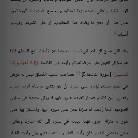
الرب -تبارك وتعالى- عبده بهذا المطلوب، وجميع الأدعية المأثورة تدور
على هذا، أو دفع ما يُضاد هذا المطلوب، أو على تكميله، وتيسير
[3]
أسبابه
.
وقد قال شيخ الإسلام ابن تيمية -رحمه الله: "تأملتُ أنفع الدعاء، فإذا
هو سؤال العون على مرضاته، ثم رأيته في الفاتحة
إِيَّاكَ نَعْبُدُ وَإِيَّاكَ
[4]
نَسْتَعِينُ
[سورة الفاتحة:5]"
فصاحب التعبد المُطلق ليس له غرض
في تعبدٍ بعينه، يُؤثره على غيره، بل هو يتتبع مرضاة الرب -تبارك
وتعالى- أين كانت، فمدار تعبده عليها، فهو لا يزال متنقلاً في منازل
العبودية، كلما رُفعت له منزلة عمل على سيره إليها، واشتغل بها حتى
تلوح له منزلة أخرى، فهذا ديدنه في سيره إلى الله -تبارك وتعالى-
حتى ينقضي العُمر، فإن رأيت العلماء رأيته معهم، وإن رأيت العُباد