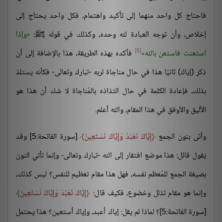
فاحتاج كل واحد منهما إلى تأكيد واهتمام، فكل واحد يحتاج إلى
إخلاص، وأن توجه العبادة لله وحده، وكذلك في قوله ﷺ:
وإذا
[8]
استعنت فاستعن بالله
فأكده بهذه الطريقة، هذا بالإضافة إلى أن
ذكر (إياك) ثانيًا هذا في حال مناجاة لربه -تبارك وتعالى- فكأنه يستلذ
بذلك، فإعادة الكلمة في حال التذاذه بالمُناجاة لا شك أن هذا هو
الأليق والأوفق في هذا المقام، والله أعلم.
وأتى بنون الجمع
إِيَّاكَ نَعْبُدُ وَإِيَّاكَ نَسْتَعِينُ
[سورة الفاتحة:5] وقد
يقول قائل: هذا موضع افتقار إلى الله -تبارك وتعالى- وإنما تأتي النون
بصيغة الجمع للمُعظم نفسه، فهل هذا مقام تعظيم للنفس؟ ليس كذلك،
وإنما هو مقام تذلل وخضوع، فكيف قال:
إِيَّاكَ نَعْبُدُ وَإِيَّاكَ نَسْتَعِينُ
[سورة الفاتحة:5]؟ لماذا لم يقل: إياك أعبد، وإياك أستعين؟ هذا يحتمل