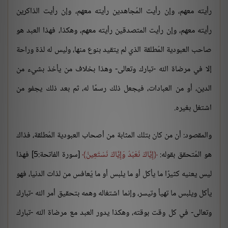
رأيته معهم، وإن رأيت المُجاهدين رأيته معهم، وإن رأيت الذاكرين
رأيته معهم، وإن رأيت المتصدقين رأيته معهم، وهكذا، فهذا العبد هو
صاحب العبودية المُطلقة الذي لم يتقيد بنوع منها، وليس له لذة وراحة
إلا في مرضاة الله -تبارك وتعالى- وهذا بخلاف من يأخذ بشيء من
الدين، أو من العبادات، فيجعل ذلك رسمًا له، ثم بعد ذلك يجفو من
اشتغل بغيره.
والمقصود: أن من كان بتلك المثابة من أصحاب العبودية المُطلقة، فذاك
هو المُتحقق بقوله:
إِيَّاكَ نَعْبُدُ وَإِيَّاكَ نَسْتَعِينُ
[سورة الفاتحة:5] فهذا
ليس يعنيه كثيرًا ما يأكل أو ما يلبس أو ما يُعافس من لذات الدنيا، فهو
يأكل ويلبس ما تهيأ وتيسر، وإنما اشتغاله وهمه بتحقيق أمر الله -تبارك
وتعالى- في كل وقت بوقته، وهكذا يدور العبد مع مرضاة الله -تبارك