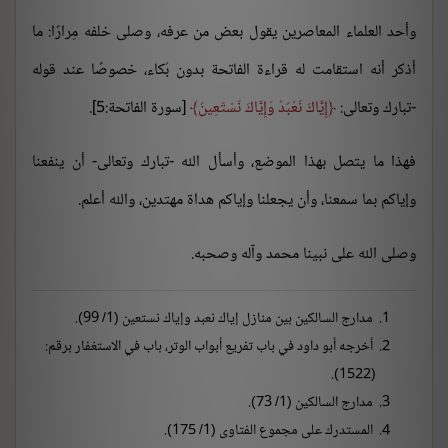
وأحد العلماء المعاصرين يقول بعض من عرفه، وصلى خلفه مِرارًا: ما
أذكر أنه استقامت له قراءة الفاتحة بدون بُكاء، خصوصًا عند قوله
-تبارك وتعالى:
إِيَّاكَ نَعْبُدُ وَإِيَّاكَ نَسْتَعِينُ
[سورة الفاتحة:5].
فهذا ما يتصل بهذا الموضع، وأسأل الله -تبارك وتعالى- أن ينفعنا
وإياكم بما سمعنا، وأن يجعلنا وإياكم هداة مهتدين، والله أعلم.
وصلى الله على نبينا محمد وآله وصحبه.
مدارج السالكين بين منازل إياك نعبد وإياك نستعين (1/ 99).
أخرجه أبو داود في باب تفريع أبواب الوتر، باب في الاستغفار برقم:
(1522).
مدارج السالكين (1/ 73).
المستدرك على مجموع الفتاوى (1/ 175).