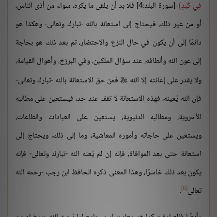
فِي كَبَدٍ
[سورة البلد:4] فلا بد أن يلقى ما يكره، سواء من أذى الناس،
أو من غير ذلك، فيحتاج إلى استعانة بالله -تبارك وتعالى- وهكذا هو
دائمًا إلى أن يكون في حال النزع والاحتضار، ثم بعد ذلك هو بحاجة
إلى عون الله وألطافه، عند سؤال الملكين، وفي البرزخ، وأهوال القيامة،
ولا يقدر على إعانته إلا الله
فمن حق الاستعانة بالله -تبارك وتعالى-

فإن الله يُعينه، فهذه الاستعانة لا تقف عند حد، فيستعين على مطالبه
الأخروية، ومطالبه الدنيوية، يستعين على العبادات والطاعات،
ويستعين على حاجاته وأموره المعاشية، وما إلى ذلك، ويحتاج إلى
استعانة حتى بعد الموافاة، فإنه إن لم يُعنه الله -تبارك وتعالى- فإنه
يكون بعد ذلك خاسرًا، وهذا المعنى ذكره الحافظ ابن رجب -رحمه الله
[6]
تعالى
.