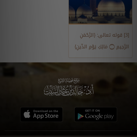
[3] قوله تعالى: {الرَّحْمَنِ
الرَّحِيمِ ۝ مَالِكِ يَوْمِ الدِّينِ}