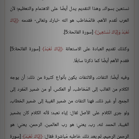
نستعين بسواك، وهذا التقديم يدل أيضًا على الاهتمام والتعظيم؛ لأن
العرب تُقدم الأهم، فالمُخاطب هو الله -تبارك وتعالى- فقدمه
إِيَّاكَ
نَعْبُدُ وَإِيَّاكَ نَسْتَعِينُ
[سورة الفاتحة:5].
وكذلك تقديم العبادة على الاستعانة
إِيَّاكَ نَعْبُدُ
[سورة الفاتحة:5]
فقدم الأهم أيضًا كما ذكرنا سابقًا.
وفيه أيضًا: التفات، والالتفات يكون بأنواع كثيرة من ذلك: أن يوجه
الكلام من الغائب إلى المُخاطب، أو العكس، أو من ضمير المُفرد إلى
الجمع، أو غير ذلك، فهنا التفات من ضمير الغيبة إلى ضمير الخطاب،
ولو جرى الكلام على الأصل لقال: إياه نعبد؛ لأنه الكلام كان بضمير
الغيبة، الحمد لله، رب، يعني: هو رب العالمين، الرحمن، يعني: هو
الرحمن الرحيم، ثم بعد ذلك خاطبه مُباشرة فقال:
إِيَّاكَ نَعْبُدُ
[سورة