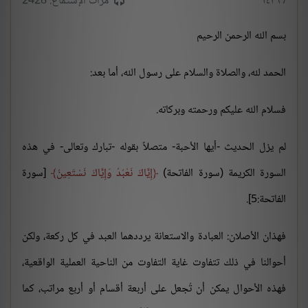
/ ١٤٣٦
مرات الإستماع: 2428
بسم الله الرحمن الرحيم
الحمد لله، والصلاة والسلام على رسول الله، أما بعد:
فسلام الله عليكم ورحمته وبركاته.
لم يزل الحديث -أيها الأحبة- متصلاً بقوله -تبارك وتعالى- في هذه
السورة الكريمة (سورة الفاتحة)
إِيَّاكَ نَعْبُدُ وَإِيَّاكَ نَسْتَعِينُ
[سورة
الفاتحة:5].
فهذان الأصلان: العبادة والاستعانة يرددهما العبد في كل ركعة، ولكن
أحوالنا في ذلك تتفاوت غاية التفاوت من الناحية العملية الواقعية،
فهذه الأحوال يمكن أن تُجعل على أربعة أقسام أو أربع مراتب، كما