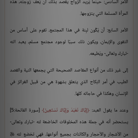
الأمر السادس: حينما يُريد الزواج يقصد بذلك أن يُعف زوجته، هذه
المرأة المسلمة التي يتزوجها.
الأمر السابع: أن يُكِّون لبِنة في هذا المجتمع، تقوم على أساس من
التقوى والإيمان، ويكون ذلك سببًا لوجود مجتمع مسلم، يعبد الله
-تبارك وتعالى- ويُطيعه.
إلى غير ذلك من أنواع المقاصد الصحيحة التي يجمعها النية والقصد
الطيب في أمر النِكاح الذي يتعلق بشهوة هي من قبيل الغرائز في
الإنسان، وهكذا في حاجاته كلها.
وعند ما يقول العبد:
إِيَّاكَ نَعْبُدُ وَإِيَّاكَ نَسْتَعِينُ
[سورة الفاتحة:5]
يستحضر أنه في جملة هذه المخلوقات الخاضعة لله -تبارك وتعالى-
من الأشجار والأحجار والكائنات بجميع أنواعها، فهي تخضع لله
