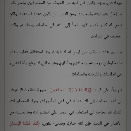
ويتلاشى، وربما يكون في قلبه من الخوف من المخلوقين، ونحو ذلك
ما يُخل بعبوديته وتوحيده، ومن الناس من يكون عنده استعانة، ولكن
ليس له كبير تعبد، فهو يلجأ إلى الله في حاجاته ومطالبه، ولكنه
ضعيف في العبادة.
وأسوء هذه المراتب من ليس له لا عبادة، ولا استعانة، فقلبه معلق
بالمخلوقين: يرجوهم ويخافهم ويأملهم، وهو بطال، لا يرفع رأسًا لشيء
من الطاعات والقُربات والعبادات.
ثم أيضًا في قوله:
إِيَّاكَ نَعْبُدُ وَإِيَّاكَ نَسْتَعِينُ
[سورة الفاتحة:5] عرفنا
أن العبد بحاجة إلى الاستعانة في فعل المأمورات، وترك المحظورات،
كذلك هو بحاجة إلى استعانة في الصبر على المقدورات وما يُصيبه من
الأقدار في الدنيا، فإن الله -تبارك وتعالى- يقول:
لَقَدْ خَلَقْنَا الإِنسَانَ