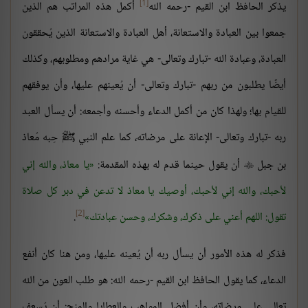
[1]
يذكر الحافظ ابن القيم -رحمه الله
أكمل هذه المراتب هم الذين
جمعوا بين العبادة والاستعانة، أهل العبادة والاستعانة الذين يُحققون
العبادة، وعبادة الله -تبارك وتعالى- هي غاية مرادهم ومطلوبهم، وكذلك
أيضًا يطلبون من ربهم -تبارك وتعالى- أن يُعينهم عليها، وأن يوفقهم
للقيام بها؛ ولهذا كان من أكمل الدعاء وأحسنه وأجمعه: أن يسأل العبد
ربه -تبارك وتعالى- الإعانة على مرضاته، كما علم النبي ﷺ حِبه مُعاذ
بن جبل
أن يقول حينما قدم له بهذه المقدمة:
يا معاذ، والله إني

لأحبك، والله إني لأحبك، أوصيك يا معاذ لا تدعن في دبر كل صلاة
[2]
تقول: اللهم أعني على ذكرك، وشكرك، وحسن عبادتك
.
فذكر له هذه الأمور أن يسأل ربه أن يُعينه عليها، ومن هنا كان أنفع
الدعاء، كما يقول الحافظ ابن القيم -رحمه الله: هو طلب العون من الله
تعالى على مرضاته، وأن أفضل المواهب والعطايا والمِنح: أن يُسعف