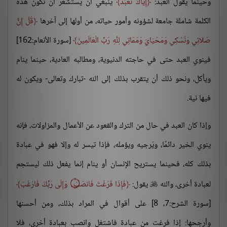
وحينما يقول العبد:
إِيَّاكَ نَعْبُدُ
ينبغي أن يستشعر أن تكون هذه
الكلمة شاملة جامعة لشؤونه وأمور حياته، من أولها إلى آخرها
قُلْ إِنَّ
صَلاتِي وَنُسُكِي وَمَحْيَايَ وَمَمَاتِي لِلَّهِ رَبِّ الْعَالَمِينَ
[سورة الأنعام:162]
فينوي العبد حتى في حاجته الدنيوية، ومطالبه العادية، حينما ينام
ويأكل، ونحو ذلك أن يتقرب بذلك إلى الله -تبارك وتعالى- ويكون له
فيها نية.
وإذا كان العبد في حال من الترك والقعود عن الأعمال والمزاولات، فإنه
ينوي الخير دائمًا، ويُرجيه ويؤمله، فإذا تيسر له وإلا فهو في عبادة
بذلك كله، فحينما يستريح الإنسان أو ينام إنما يفعل ذلك ليستجم
لعبادة أخرى، والله
يقول:
فَإِذَا فَرَغْتَ فَانصَبْ ۝ وَإِلَى رَبِّكَ فَارْغَبْ

[سورة الشرح:7، 8] على أقوال في المراد بذلك، ومن أحسنها
وأرجحها: إذا فرغت من عبادة فاشتغل وانصب بعبادة أخرى، فلا