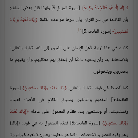
لا إِلَهَ إِلَّا هُوَ فَاتَّخِذْهُ وَكِيلاً
[سورة المزمل:9] ولهذا قال بعض السلف:
بأن الفاتحة هي سر القرآن، وأن سرها هو هذه الكلمة
إِيَّاكَ نَعْبُدُ وَإِيَّاكَ
[7]
نَسْتَعِينُ
[سورة الفاتحة:5]
.
كذلك في هذا تربية لأهل الإيمان على اللجوء إلى الله -تبارك وتعالى-
بالاستعانة به، وأن يدعوه دائمًا أن يُحقق لهم مطالبهم، وأن يقيهم ما
يحذرون، ويتخوفون.
كما نُلاحظ في قوله - تبارك وتعالى:
إِيَّاكَ نَعْبُدُ وَإِيَّاكَ نَسْتَعِينُ
[سورة
الفاتحة:5] التقديم والتأخير، وسياق الكلام في الأصل: نعبدك
ونستعينك، أو ونستعين بك، فقدّم المعمول على عامله
إِيَّاكَ نَعْبُدُ
وَإِيَّاكَ نَسْتَعِينُ
[سورة الفاتحة:5] فقدّم المفعول به في قوله: (إياك)
وهو يفيد القصر والاختصاص -كما هو معلوم- يعني: لا نعبد غيرك، ولا