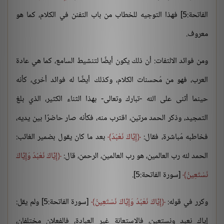
الفاتحة:5] فهذا التوجيه للخطاب من باب التفنن في الكلام، كما هو
معروف.
ومن فوائد الالتفات: أن ذلك يكون أيضًا لتنشيط السامع، كما هي عادة
العرب، فهو من مُحسنات الكلام، وكذلك أيضًا له فوائد أخرى، كأنه
حينما أثنى على الله -تبارك وتعالى- بهذا الثناء الكثير، الذي بلغ
التمجيد، وذكر الحمد مرتين، اقترب منه، فكأنه صار حاضرًا بين يديه،
فخاطبه مُباشرة، فقال:
إِيَّاكَ نَعْبُدُ
بعد ما كان يقول بضمير الغائب:
الحمد لله رب العالمين، هو رب العالمين، الرحمن، قال:
إِيَّاكَ نَعْبُدُ وَإِيَّاكَ
نَسْتَعِينُ
[سورة الفاتحة:5].
وكرر في قوله:
إِيَّاكَ نَعْبُدُ وَإِيَّاكَ نَسْتَعِينُ
[سورة الفاتحة:5] ولم يقل:
إياك نعبد ونستعين، فالاستعانة غير العبادة، فالفعلان مختلفان،