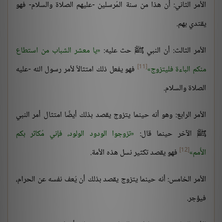
الأمر الثاني: أن هذا من سنة المُرسلين -عليهم الصلاة والسلام- فهو
يقتدي بهم.
الأمر الثالث: أن النبي ﷺ حث عليه:
يا معشر الشباب من استطاع
[11]
منكم الباءة فليتزوج
فهو يفعل ذلك امتثالاً لأمر رسول الله -عليه
الصلاة والسلام.
الأمر الرابع: وهو أنه حينما يتزوج يقصد بذلك أيضًا امتثال أمر النبي
ﷺ الآخر حينما قال:
تزوجوا الودود الولود، فإني مُكاثر بكم
[12]
الأُمم
فهو يقصد تكثير نسل هذه الأمة.
الأمر الخامس: أنه حينما يتزوج يقصد بذلك أن يُعف نفسه عن الحرام،
فيؤجر.