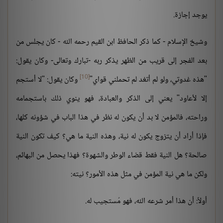
يوجد إجازة.
وشيخ الإسلام - كما ذكر الحافظ ابن القيم رحمه الله - كان يجلس من
بعد الفجر إلى قريب من الظهر يذكر ربه -تبارك وتعالى- وكان يقول:
[10]
"هذه غدوتي، ولو لم أتغد لم تحملني قواي"
وكان يقول: "لا أستجم
إلا لأعاود" يعني إلى الذكر والعبادة، فهو ينوي ذلك باستجمامه
وراحته، فالمؤمن لا بد أن يكون له نظر في هذا الباب في شؤونه كلها،
فإذا أراد أن يتزوج يكون له نية، وهذه النية ما هي؟ كيف تكون النية
صالحة؟ هل النية فقط قضاء الوطر والشهوة؟ فهذا يحصل من البهائم،
ولكن ما هي نية المؤمن في مثل هذه الأمور؟ نيته:
أولاً: أن هذا أمر شرعه الله، فهو مُستجيب له.