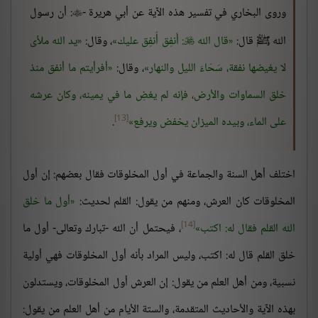
وروى البخاري في تفسير هذه الآية عن أبي هريرة -
: أن رسول

الله ﷺ قال:
قال الله
: أَنفِق أُنفِق عليك
، وقال:
يد الله ملأى

لا يغيضها نفقة، سَحّاءَ الليل والنهار
، وقال:
أفرأيتم ما أنفق منذ
خلق السماوات والأرض، فإنه لم يغضِ ما في يمينه، وكان عرشه
[13]
على الماء، وبيده الميزان يخفض ويرفع
.
اختلف أهل السنة والجماعة في أول المخلوقات فقال بعضهم: إن أول
المخلوقات كان العرش، ومنهم من يقول: القلم لحديث:
أول ما خلق
[14]
الله القلم فقال له: اكتب
، فيحتمل أن الله -تبارك وتعالى- أول ما
خلق القلم قال له: اكتب، وليس المراد بأنه أول المخلوقات فهي أولية
نسبية، ومن أهل العلم من يقول: إن العرش أول المخلوقات، ويستدلون
بهذه الآية والأحاديث المتقدمة، والستة الأيام من أهل العلم من يقول: