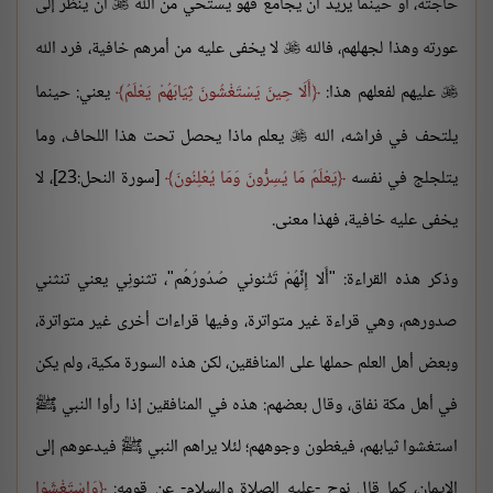
حاجته، أو حينما يريد أن يجامع فهو يستحي من الله
أن ينظر إلى

عورته وهذا لجهلهم، فالله
لا يخفى عليه من أمرهم خافية، فرد الله

عليهم لفعلهم هذا:
أَلَا حِينَ يَسْتَغْشُونَ ثِيَابَهُمْ يَعْلَمُ
يعني: حينما

يلتحف في فراشه، الله
يعلم ماذا يحصل تحت هذا اللحاف، وما

يتلجلج في نفسه
يَعْلَمُ مَا يُسِرُّونَ وَمَا يُعْلِنُونَ
[سورة النحل:23]، لا
يخفى عليه خافية، فهذا معنى.
وذكر هذه القراءة: "أَلا إِنِّهُمْ تَثْنوني صُدُورُهُم"، تثنونِي يعني تنثني
صدورهم، وهي قراءة غير متواترة، وفيها قراءات أخرى غير متواترة،
وبعض أهل العلم حملها على المنافقين، لكن هذه السورة مكية، ولم يكن
في أهل مكة نفاق، وقال بعضهم: هذه في المنافقين إذا رأوا النبي ﷺ
استغشوا ثيابهم، فيغطون وجوههم؛ لئلا يراهم النبي ﷺ فيدعوهم إلى
الإيمان، كما قال نوح -عليه الصلاة والسلام- عن قومه:
وَاسْتَغْشَوْا