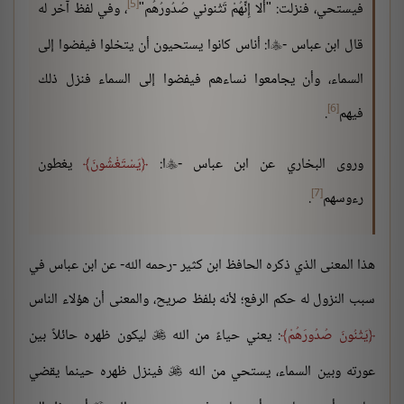
[5]
فيستحي، فنزلت: "أَلا إِنِّهُمْ تَثْنوني صُدُورُهُم"
، وفي لفظ آخر له
قال ابن عباس -
ا: أناس كانوا يستحيون أن يتخلوا فيفضوا إلى

السماء، وأن يجامعوا نساءهم فيفضوا إلى السماء فنزل ذلك
[6]
فيهم
.
وروى البخاري عن ابن عباس -
ا:
يَسْتَغْشُونَ
يغطون

[7]
رءوسهم
.
هذا المعنى الذي ذكره الحافظ ابن كثير -رحمه الله- عن ابن عباس في
سبب النزول له حكم الرفع؛ لأنه بلفظ صريح، والمعنى أن هؤلاء الناس
يَثْنُونَ صُدُورَهُمْ
: يعني حياءً من الله
ليكون ظهره حائلاً بين

عورته وبين السماء، يستحي من الله
فينزل ظهره حينما يقضي
