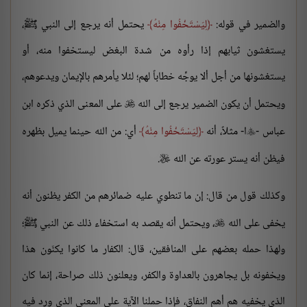
والضمير في قوله:
لِيَسْتَخْفُوا مِنْهُ
يحتمل أنه يرجع إلى النبي ﷺ،
يستغشون ثيابهم إذا رأوه من شدة البغض ليستخفوا منه، أو
يستغشونها من أجل ألا يوجِّه خطاباً لهم؛ لئلا يأمرهم بالإيمان ويدعوهم،
ويحتمل أن يكون الضمير يرجع إلى الله
على المعنى الذي ذكره ابن

عباس -
ا- مثلاً، أنه
لِيَسْتَخْفُوا مِنْهُ
أي: من الله حينما يميل بظهره

فيظن أنه يستر عورته عن الله
.

وكذلك قول من قال: إن ما تنطوي عليه ضمائرهم من الكفر يظنون أنه
يخفى على الله
، ويحتمل أنه يقصد به استخفاء ذلك عن النبي ﷺ؛

ولهذا حمله بعضهم على المنافقين، قال: الكفار ما كانوا يكنّون هذا
ويخفونه بل يجاهرون بالعداوة والكفر، ويعلنون ذلك صراحة، إنما كان
الذي يخفيه هم أهم النفاق، فإذا حملنا الآية على المعنى الذي ورد فيه