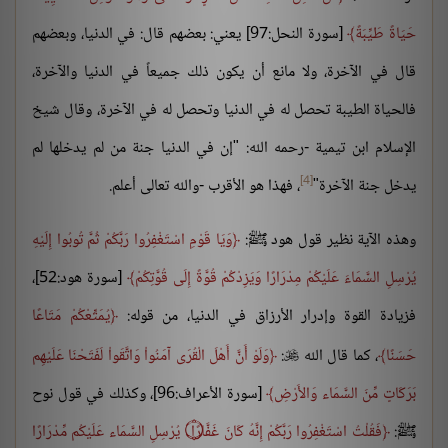
حَيَاةً طَيِّبَةً
[سورة النحل:97] يعني: بعضهم قال: في الدنيا، وبعضهم
قال في الآخرة، ولا مانع أن يكون ذلك جميعاً في الدنيا والآخرة،
فالحياة الطيبة تحصل له في الدنيا وتحصل له في الآخرة، وقال شيخ
الإسلام ابن تيمية -رحمه الله: "إن في الدنيا جنة من لم يدخلها لم
[4]
يدخل جنة الآخرة"
، فهذا هو الأقرب -والله تعالى أعلم.
وهذه الآية نظير قول هود ﷺ:
وَيَا قَوْمِ اسْتَغْفِرُوا رَبَّكُمْ ثُمَّ تُوبُوا إِلَيْهِ
يُرْسِلِ السَّمَاءَ عَلَيْكُمْ مِدْرَارًا وَيَزِدْكُمْ قُوَّةً إِلَى قُوَّتِكُمْ
[سورة هود:52]،
فزيادة القوة وإدرار الأرزاق في الدنيا، من قوله:
يُمَتِّعْكُمْ مَتَاعًا
حَسَنًا
، كما قال الله
:
وَلَوْ أَنَّ أَهْلَ الْقُرَى آمَنُواْ وَاتَّقَواْ لَفَتَحْنَا عَلَيْهِم

بَرَكَاتٍ مِّنَ السَّمَاء وَالأَرْضِ
[سورة الأعراف:96]، وكذلك في قول نوح
ﷺ:
فَقُلْتُ اسْتَغْفِرُوا رَبَّكُمْ إِنَّهُ كَانَ غَفَّارًا ۝ يُرْسِلِ السَّمَاء عَلَيْكُم مِّدْرَارًا