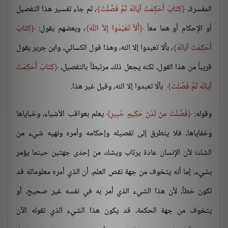
المفسرة،
كِتَابٌ أُحْكِمَتْ آيَاتُهُ ثُمَّ فُصِّلَتْ
، ثم جاء تفسير هذا التفصيل
أو الإحكام أو هما معاً
أَلاَّ تَعْبُدُوا إِلاَّ اللَّهَ
، وبعضهم يقول:
كِتَابٌ
أُحْكِمَتْ آيَاتُهُ
، بألا تعبدوا إلا الله، وهذا قول الكسائي، وابن جرير يقول
قريباً من هذا القول، لكنه يجعل ذلك مرتبطاً بالتفصيل،
كِتَابٌ أُحْكِمَتْ
آيَاتُهُ ثُمَّ فُصِّلَتْ
بألّا تعبدوا إلا الله، وقيل غير هذا.
وقوله:
فُصِّلَتْ مِنْ لَدُنْ حَكِيمٍ خَبِيرٍ
يعلم بعواقب الأشياء، وخباياها
وخفاياها، فلا يتطرق إلى تفصيله وإحكامه وأمره ونهيه شيء من
الشك؛ لأن الإنسان عادة يرتاب ويشك من إحدى جهتين حينما يؤمر
بشيء، إما أنه يتخوف من جهة نقص العلم، أن الذي أمره معلوماته قد
تكون خطأ، لأن هذا الشيء الذي أمر به في نفسه غير صحيح، أو
يتخوف من جهة الحكمة، قد يكون هذا الشيء الذي تقوله الآن