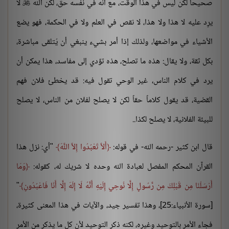
صحيحاً لكن ليس في هذا الوقت، مع أنه في نفسه حق، لكن الله
لا

يرِد عليه لا هذا ولا هذا، لا نقص في العلم ولا في الحكمة، فهو يضع
الأشياء في مواضعها، ولذلك إذا أمر بشيء ينبغي أن يُتلقى مباشرة،
بكل ثقة، ولا يقال: هذه ما تصلح، هذه تؤدي إلى مفاسد، هذا يمكن أن
يرد في كلام الناس، غير الوحي تقول فيه: قد يخطئ فلان فهم
القضية، قد يقول كلاماً حقاً لكن لا يصلح لفلان من الناس، لا يصلح
للبيئة الفلانية، لا يصلح لكذا..
قال ابن كثير -رحمه الله- في قوله:
أَلاَّ تَعْبُدُوا إِلاَّ اللَّهَ
"أي: نزل هذا
القرآن المحكم المفصل لعبادة الله وحده لا شريك له، كقوله:
وَمَا
أَرْسَلْنَا مِن قَبْلِكَ مِن رَّسُولٍ إِلَّا نُوحِي إِلَيْهِ أَنَّهُ لَا إِلَهَ إِلَّا أَنَا فَاعْبُدُونِ
"
[سورة الأنبياء:25]، وهذا تفسير جيد، والآيات في هذا المعنى كثيرة،
فجاء الأمر بالتوحيد وغيره، لكنه ذكر التوحيد لأن كل ما يذكر من الأمر