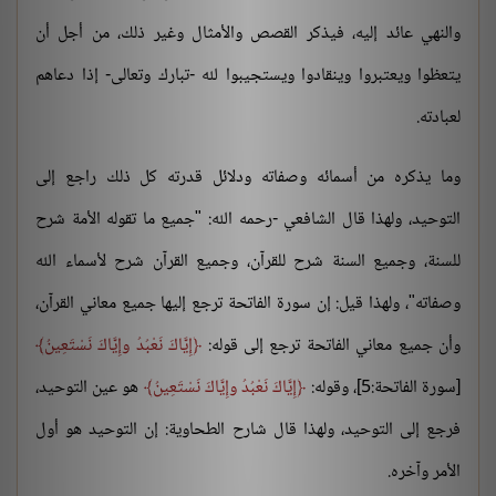
والنهي عائد إليه، فيذكر القصص والأمثال وغير ذلك، من أجل أن
يتعظوا ويعتبروا وينقادوا ويستجيبوا لله -تبارك وتعالى- إذا دعاهم
لعبادته.
وما يذكره من أسمائه وصفاته ودلائل قدرته كل ذلك راجع إلى
التوحيد، ولهذا قال الشافعي -رحمه الله: "جميع ما تقوله الأمة شرح
للسنة، وجميع السنة شرح للقرآن، وجميع القرآن شرح لأسماء الله
وصفاته"، ولهذا قيل: إن سورة الفاتحة ترجع إليها جميع معاني القرآن،
وأن جميع معاني الفاتحة ترجع إلى قوله:
إِيَّاكَ نَعْبُدُ وإِيَّاكَ نَسْتَعِينُ
[سورة الفاتحة:5]، وقوله:
إِيَّاكَ نَعْبُدُ وإِيَّاكَ نَسْتَعِينُ
هو عين التوحيد،
فرجع إلى التوحيد، ولهذا قال شارح الطحاوية: إن التوحيد هو أول
الأمر وآخره.