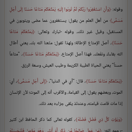
وقوله:
وَأَنِ اسْتَغْفِرُوا رَبَّكُمْ ثُمَّ تُوبُوا إِلَيْهِ يُمَتِّعْكُمْ مَتَاعًا حَسَنًا إِلَى أَجَلٍ
مُسَمًّى
من أهل العلم من يقول: يستغفرون عما مضى ويتوبون في
المستقبل، وقيل غير ذلك، وقوله -تبارك وتعالى:
يُمَتِّعْكُمْ مَتَاعًا
حَسَنًا
، أصل الإمتاع الإطالة؛ ولهذا تقول: متّعنا الله بك، يعني أطال
الله بقاءك ونفْعك، فهذا أصل الإمتاع،
يُمَتِّعْكُمْ مَتَاعًا حَسَنًا
، "متاعاً
حسناً" يعني الحياة الطيبة الكريمة وطيب العيش، وسعة الرزق.
يُمَتِّعْكُمْ مَتَاعًا حَسَنًا
، قال: "أي في الدنيا"،
إِلَى أَجَلٍ مُسَمًّى
، أي:
الموت، وبعضهم يقول: إلى القيامة، والأقرب أنه إلى الموت؛ لأن الإنسان
إذا مات قامت قيامته، وعندئذ يلقى جزاءه بعد ذلك.
وَيُؤْتِ كُلَّ ذِي فَضْلٍ فَضْلَهُ
، كقوله تعالى كما ذكر الحافظ ابن كثير
-رحمه الله:
مَنْ عَمِلَ صَالِحًا مِّن ذَكَرٍ أَوْ أُنثَى وَهُوَ مُؤْمِنٌ فَلَنُحْيِيَنَّهُ