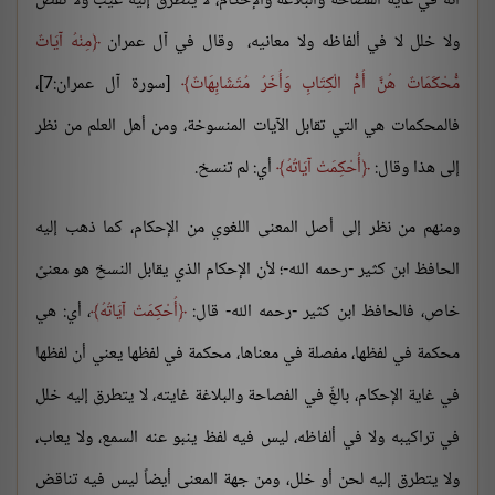
أنه في غاية الفصاحة والبلاغة والإحكام، لا يتطرق إليه عيب ولا نقص
ولا خلل لا في ألفاظه ولا معانيه، وقال في آل عمران
مِنْهُ آيَاتٌ
مُّحْكَمَاتٌ هُنَّ أُمُّ الْكِتَابِ وَأُخَرُ مُتَشَابِهَاتٌ
[سورة آل عمران:7]،
فالمحكمات هي التي تقابل الآيات المنسوخة، ومن أهل العلم من نظر
إلى هذا وقال:
أُحْكِمَتْ آيَاتُهُ
أي: لم تنسخ.
ومنهم من نظر إلى أصل المعنى اللغوي من الإحكام، كما ذهب إليه
الحافظ ابن كثير -رحمه الله-؛ لأن الإحكام الذي يقابل النسخ هو معنىً
خاص، فالحافظ ابن كثير -رحمه الله- قال:
أُحْكِمَتْ آيَاتُهُ
، أي: هي
محكمة في لفظها، مفصلة في معناها، محكمة في لفظها يعني أن لفظها
في غاية الإحكام، بالغٌ في الفصاحة والبلاغة غايته، لا يتطرق إليه خلل
في تراكيبه ولا في ألفاظه، ليس فيه لفظ ينبو عنه السمع، ولا يعاب،
ولا يتطرق إليه لحن أو خلل، ومن جهة المعنى أيضاً ليس فيه تناقض