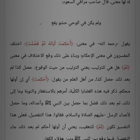
له لها معنى، قال صاحب مراقي السعود:
ولم يكن في الوحي حشو يقع
..
يقول -رحمه الله- في معنى:
أُحْكِمَتْ آيَاتُهُ ثُمَّ فُصِّلَتْ
: اختلف
المفسرون في معنى الإحكام؛ وبناءً على ذلك وقع الاختلاف في معنى
ثُمَّ
هل هي للترتيب، يعني الترتيب من حيث الوقوع، حصل كذا ثم
بعد ذلك حصل كذا، من أهل العلم من يقول:
أُحْكِمَتْ
أي إن أولها
محكم، ذكر فيه هذه القضايا الكلّية، أمرهم بالاستغفار والتوبة وما إلى
ذلك، ثم بعد ذلك فصّل بما حصل بين النبي ﷺ وأعدائه، وما حصل
لأعداء الرسل -عليهم الصلاة والسلام، فقالوا: هذا التفصيل، فعلى هذا
التفسير تكون
ثُمَّ
للتعقيب، يعني أن أولها أحكم ثم بعد ذلك جاء
التفصيل فيما وقع بين النبي ﷺ وبين هؤلاء الكفار.