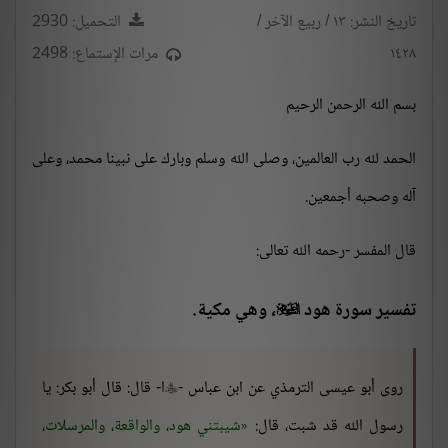
تاريخ النشر: ١٣ / ربيع الآخر /
التحميل: 2930
١٤٢٨
مرات الإستماع: 2498
بسم الله الرحمن الرحيم
الحمد لله رب العالمين، وصلى الله وسلم وبارك على نبينا محمد، وعلى
آله وصحبه أجمعين.
قال المفسر -رحمه الله تعالى:
تفسير سورة هود
، وهي مكية.

روى أبو عيسى الترمذي عن ابن عباس -
ا- قال: قال أبو بكر: يا

رسول الله قد شبت، قال:
شيبتني هود، والواقعة، والمرسلات،