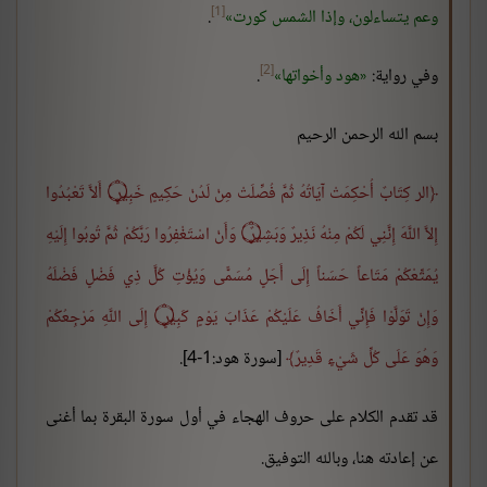
[1]
وعم يتساءلون، وإذا الشمس كورت
.
[2]
وفي رواية:
هود وأخواتها
.
بسم الله الرحمن الرحيم
الر كِتَابٌ أُحْكِمَتْ آيَاتُهُ ثُمَّ فُصِّلَتْ مِنْ لَدُنْ حَكِيمٍ خَبِيرٍ
۝
أَلاَّ تَعْبُدُوا
إِلاَّ اللَّهَ إِنَّنِي لَكُمْ مِنْهُ نَذِيرٌ وَبَشِيرٌ ۝ وَأَنْ اسْتَغْفِرُوا رَبَّكُمْ ثُمَّ تُوبُوا إِلَيْهِ
يُمَتِّعْكُمْ مَتَاعاً حَسَناً إِلَى أَجَلٍ مُسَمًّى وَيُؤْتِ كُلَّ ذِي فَضْلٍ فَضْلَهُ
وَإِنْ تَوَلَّوْا فَإِنِّي أَخَافُ عَلَيْكُمْ عَذَابَ يَوْمٍ كَبِيرٍ ۝ إِلَى اللَّهِ مَرْجِعُكُمْ
وَهُوَ عَلَى كُلِّ شَيْءٍ قَدِيرٌ
[سورة هود:1-4].
قد تقدم الكلام على حروف الهجاء في أول سورة البقرة بما أغنى
عن إعادته هنا، وبالله التوفيق.