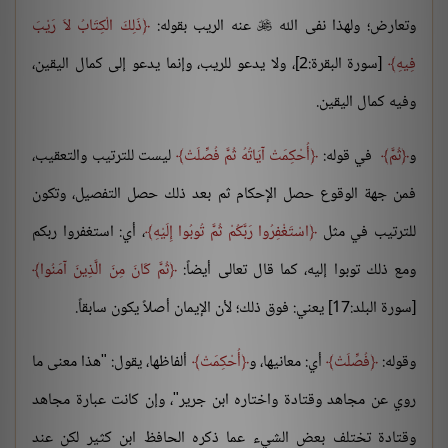
وتعارض؛ ولهذا نفى الله
عنه الريب بقوله:
ذَلِكَ الْكِتَابُ لاَ رَيْبَ

فِيهِ
[سورة البقرة:2]، ولا يدعو للريب، وإنما يدعو إلى كمال اليقين،
وفيه كمال اليقين.
و
ثُمَّ
في قوله:
أُحْكِمَتْ آيَاتُهُ ثُمَّ فُصِّلَتْ
ليست للترتيب والتعقيب،
فمن جهة الوقوع حصل الإحكام ثم بعد ذلك حصل التفصيل، وتكون
للترتيب في مثل
اسْتَغْفِرُوا رَبَّكُمْ ثُمَّ تُوبُوا إِلَيْهِ
، أي: استغفروا ربكم
ومع ذلك توبوا إليه، كما قال تعالى أيضاً:
ثُمَّ كَانَ مِنَ الَّذِينَ آمَنُوا
[سورة البلد:17] يعني: فوق ذلك؛ لأن الإيمان أصلاً يكون سابقاً.
وقوله:
فُصِّلَتْ
أي: معانيها، و
أُحْكِمَتْ
ألفاظها، يقول: "هذا معنى ما
روي عن مجاهد وقتادة واختاره ابن جرير"، وإن كانت عبارة مجاهد
وقتادة تختلف بعض الشيء عما ذكره الحافظ ابن كثير لكن عند