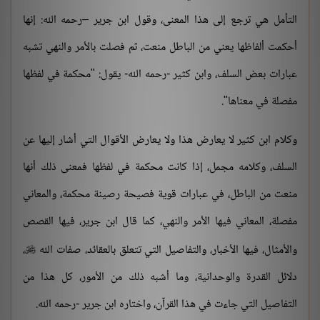
التأمل هي ترجع إلى هذا المعنى، وقول ابن جرير –رحمه الله: إنها
أحكمت ألفاظها يعني من الباطل منعت، ثم فصلت بالأمر والنهي تشبه
عبارات بعض السلف، وابن كثير -رحمه الله- يقول: "محكمة في لفظها
مفصلة في معناها".
وكلام ابن كثير لا يعارض هذا ولا يعارض الأقوال التي أشار إليها عن
السلف، وكلامه مجمل، إذا كانت محكمة في لفظها فمعنى ذلك أنها
منعت من الباطل، في عبارات قوية فصيحة رصينة محكمة، والمعاني
مفصلة، المعاني فيها الأمر والنهي، كما قال ابن جرير، فيها القصص
والأمثال، فيها الأخبار، والتفاصيل التي تتعلق بالعقائد، صفات الله
،

دلائل القدرة والوحدانية، وما أشبه ذلك من الأمور، كل هذا من
التفاصيل التي جاءت في هذا القرآن، واختاره ابن جرير -رحمه الله.