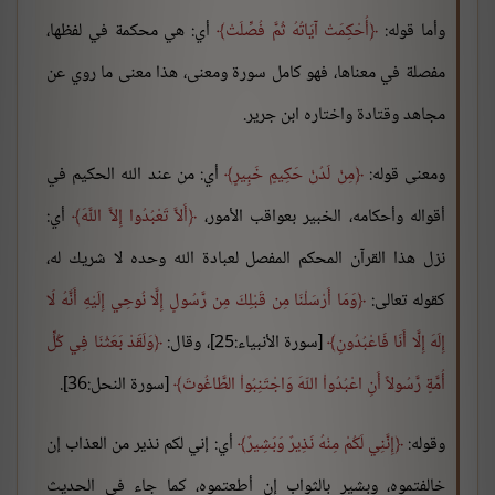
وأما قوله:
أُحْكِمَتْ آيَاتُهُ ثُمَّ فُصِّلَتْ
أي: هي محكمة في لفظها،
مفصلة في معناها، فهو كامل سورة ومعنى، هذا معنى ما روي عن
مجاهد وقتادة واختاره ابن جرير.
ومعنى قوله:
مِنْ لَدُنْ حَكِيمٍ خَبِيرٍ
أي: من عند الله الحكيم في
أقواله وأحكامه، الخبير بعواقب الأمور،
أَلاَّ تَعْبُدُوا إِلاَّ اللَّهَ
أي:
نزل هذا القرآن المحكم المفصل لعبادة الله وحده لا شريك له،
كقوله تعالى:
وَمَا أَرْسَلْنَا مِن قَبْلِكَ مِن رَّسُولٍ إِلَّا نُوحِي إِلَيْهِ أَنَّهُ لَا
إِلَهَ إِلَّا أَنَا فَاعْبُدُونِ
[سورة الأنبياء:25]، وقال:
وَلَقَدْ بَعَثْنَا فِي كُلِّ
أُمَّةٍ رَّسُولاً أَنِ اعْبُدُواْ اللّهَ وَاجْتَنِبُواْ الطَّاغُوتَ
[سورة النحل:36].
وقوله:
إِنَّنِي لَكُمْ مِنْهُ نَذِيرٌ وَبَشِيرٌ
أي: إني لكم نذير من العذاب إن
خالفتموه، وبشير بالثواب إن أطعتموه، كما جاء في الحديث