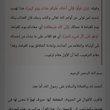
وقوله:
وَإِنْ تَوَلَّوْا فَإِنِّي أَخَافُ عَلَيْكُمْ عَذَابَ يَوْمٍ كَبِيرٍ
، هذا تهديد
شديد لمن تولى عن أوامر الله تعالى وكذّب رسله، فإن العذاب يناله
يوم القيامة لا محالة،
إِلَى اللَّهِ مَرْجِعُكُمْ
أي: معادكم يوم القيامة،
وَهُوَ عَلَى كُلِّ شَيْءٍ قَدِيرٌ
: أي هو القادر على ما يشاء من إحسانه
إلى أوليائه وانتقامه من أعداءه، وإعادة الخلائق يوم القيامة، وهذا
مقام الترهيب، كما أن الأول مقام ترغيب.
بسم الله الرحمن الرحيم
الحمد لله، والصلاة والسلام على رسول الله، أما بعد:
فأقرب الأقوال في الحروف المقطعة أنها حروف تهجٍّ لا معنى لها في
نفسها، وإنما تشير إلى الإعجاز، وأن هذا القرآن مركب من هذه الحروف