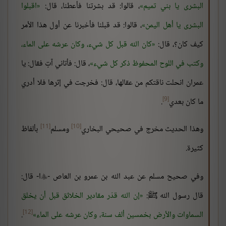
البشرى يا بني تميم
، قالوا: قد بشرتنا فأعطنا، قال:
اقبلوا
البشرى يا أهل اليمن
، قالوا: قد قبلنا فأخبرنا عن أول هذا الأمر
كيف كان؟، قال:
كان الله قبل كل شيء، وكان عرشه على الماء،
وكتب في اللوح المحفوظ ذكر كل شيء
، قال: فأتاني آتٍ فقال: يا
عمران انحلت ناقتكم من عقالها، قال: فخرجت في إثرها فلا أدري
[9]
ما كان بعدي
.
[11]
[10]
وهذا الحديث مخرج في صحيحي البخاري
ومسلم
بألفاظ
كثيرة.
وفي صحيح مسلم عن عبد الله بن عمرو بن العاص -
ا- قال:

قال رسول الله ﷺ:
إن الله قدّر مقادير الخلائق قبل أن يخلق
[12]
السماوات والأرض بخمسين ألف سنة، وكان عرشه على الماء
.