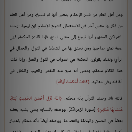
ومن أهل العلم من فسر الإحكام بمعنى أنها لم تنسخ، ومن أهل العلم
من ذكر لها معنى آخر في الاستعمال كشيخ الإسلام ابن تيمية -رحمه
الله، لكن المشهور أنها ترجع إلى معنى المنع، فإذا قلت: الحكمة، فهي
صفة تمنع صاحبها ومن تحقق بها من الشطط في القول، والخطل في
الرأي؛ ولذلك يقولون: الحكمة هي الصواب في القول والعمل، وإذا قلت:
هذا الكلام محكم، بمعنى أنه منع منه النقص والعيب والخلل في
ألفاظه وفي معانيه،
كِتَابٌ أُحْكِمَتْ آيَاتُهُ
.
فالله
وصف القرآن بأنه محكم،
اللَّهُ نَزَّلَ أَحْسَنَ الْحَدِيثِ كِتَابًا

مُّتَشَابِهًا مَّثَانِيَ
[سورة الزمر:23]، ووصفه بالتشابه يعني يشبه بعضه
بعضاً في الحسن والبلاغة والفصاحة، ووصفه أيضاً بأنه محكم باعتبار