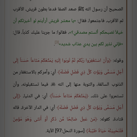
الصحيح أن رسول الله ﷺ صعد الصفا فدعا بطون قريش، الأقرب
ثم الأقرب، فاجتمعوا، فقال:
يا معشر قريش أرأيتم لو أخبرتكم أن
خيلاً تصبحكم ألستم مصدقيّ؟
، فقالوا: ما جربنا عليك كذباً، قال:
[3]
فإني نذير لكم بين يدي عذاب شديد
.
وقوله:
وَأَنْ اسْتَغْفِرُوا رَبَّكُمْ ثُمَّ تُوبُوا إِلَيْهِ يُمَتِّعْكُمْ مَتَاعاً حَسَناً إِلَى
أَجَلٍ مُسَمًّى وَيُؤْتِ كُلَّ ذِي فَضْلٍ فَضْلَهُ
أي: وآمركم بالاستغفار من
الذنوب السالفة، والتوبة منها إلى الله
فيما تستقبلونه، وأن

تستمروا على ذلك،
يُمَتِّعْكُمْ مَتَاعاً حَسَناً
أي: في الدنيا،
إِلَى
أَجَلٍ مُسَمًّى وَيُؤْتِ كُلَّ ذِي فَضْلٍ فَضْلَهُ
أي: في الدار الآخرة، قاله
قتادة، كقوله:
مَنْ عَمِلَ صَالِحًا مِّن ذَكَرٍ أَوْ أُنثَى وَهُوَ مُؤْمِنٌ
فَلَنُحْيِيَنَّهُ حَيَاةً طَيِّبَةً
[سورة النحل:97] الآية.