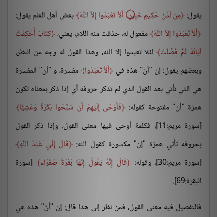
يقول:
مِنْ لَدُنْ حَكِيمٍ خَبِيرٍ ۝ أَلاَّ تَعْبُدُوا إِلاَّ اللَّهَ
بعض أهل العلم يقول:
أَلاَّ تَعْبُدُوا إِلاَّ اللَّهَ
مفعول له، حذفت منه اللام، يعني،
كِتَابٌ أُحْكِمَتْ
آيَاتُهُ ثُمَّ فُصِّلَتْ
لئلا تعبدوا إلا الله، وهذا القول له وجه من النظر،
وبعضهم يقول: إن "أنْ" هذه في
أَلاَّ تَعْبُدُوا
مفسرة، و "أن" المفسرة
هي التي تأتي بعد القول الذي لم تذكر حروفه أي إذا ذكر بمعناه تكون
همزة "أن" مفتوحة كقوله:
فَأَوْحَى إِلَيْهِمْ أَن سَبِّحُوا بُكْرَةً وَعَشِيًّا
[سورة مريم:11]، فكلمة أوحى فيها معنى القول، وإذا ذكر القول
بحروفه تأتي همزة "إن" مكسورة كقول الله:
قَالَ إِنِّي عَبْدُ اللَّهِ
[سورة مريم:30]، وقوله:
قَالَ إِنَّهُ يَقُولُ إِنّهَا بَقَرَةٌ صَفْرَاء
[سورة
البقرة:69].
فالتفصيل فيه معنى القول، فمن نظر إلى هذا قال: إن "أنْ" هذه هي