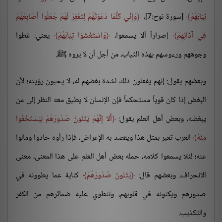
ثِيَابَهُمْ
[سورة نوح:7]،
وَإِنِّي كُلَّمَا دَعَوْتُهُمْ لِتَغْفِرَ لَهُمْ جَعَلُوا أَصَابِعَهُمْ
فِي آذَانِهِمْ
إصراراً ألا يسمعوا،
وَاسْتَغْشَوْا ثِيَابَهُمْ
يعني: غطوا
وجوههم ورءوسهم بهذه الثياب، من أجل أن لا يروه ﷺ.
وبعضهم يقول: إنهم يفعلون ذلك لشدة بغضهم له، لا يحبون رؤيته؛ لأن
البغض إذا كان قوياً مستحكماً فإن الإنسان لا يطيق معه النظر إلى من
يبغضه، وبعض أهل العلم يقول:
أَلا إِنَّهُمْ يَثْنُونَ صُدُورَهُمْ لِيَسْتَخْفُوا
مِنْهُ
العرب تعبر بمثل هذا ويقصد به الإعراض، فإذا رأوه حادوا ومالوا
عنه؛ لئلا يسمعوا كلامه، حمله بعض أهل العلم على هذا المعنى، معنى
الانحراف، وبعضهم قال:
يَثْنُونَ صُدُورَهُمْ
كناية عما يطوونه في
صدورهم ويكنونه في قلوبهم، وتنطوي عليه ضمائرهم من الكفر
والتكذيب.