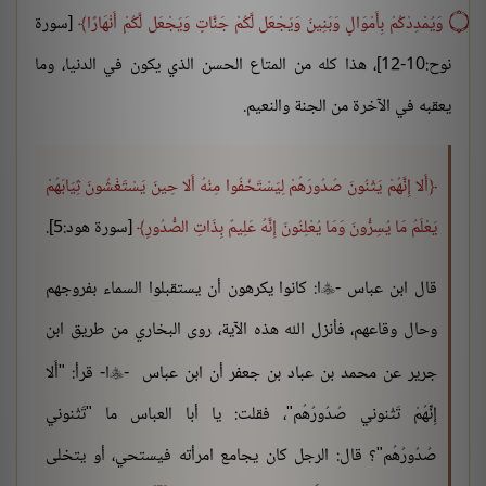
۝ وَيُمْدِدْكُمْ بِأَمْوَالٍ وَبَنِينَ وَيَجْعَل لَّكُمْ جَنَّاتٍ وَيَجْعَل لَّكُمْ أَنْهَارًا
[سورة
نوح:10-12]، هذا كله من المتاع الحسن الذي يكون في الدنيا، وما
يعقبه في الآخرة من الجنة والنعيم.
أَلا إِنَّهُمْ يَثْنُونَ صُدُورَهُمْ لِيَسْتَخْفُوا مِنْهُ أَلا حِينَ يَسْتَغْشُونَ ثِيَابَهُمْ
يَعْلَمُ مَا يُسِرُّونَ وَمَا يُعْلِنُونَ إِنَّهُ عَلِيمٌ بِذَاتِ الصُّدُورِ
[سورة هود:5].
قال ابن عباس -
ا: كانوا يكرهون أن يستقبلوا السماء بفروجهم

وحال وقاعهم، فأنزل الله هذه الآية، روى البخاري من طريق ابن
جرير عن محمد بن عباد بن جعفر أن ابن عباس -
ا- قرأ: "أَلا

إِنِّهُمْ تَثْنوني صُدُورُهُم"، فقلت: يا أبا العباس ما "تَثْنوني
صُدُورُهُم"؟ قال: الرجل كان يجامع امرأته فيستحي، أو يتخلى