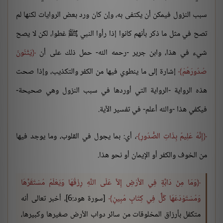
سبب النزول فيمكن أن يكتفى به، وإن كان ورد بعض الروايات لكنها لم
تصح في مثل ما ذكر بأنهم كانوا إذا رأوا النبي ﷺ غطوا، لكن لا يصح
شيء في هذا، وابن جرير -رحمه الله- حمل ذلك على أن
يَثْنُونَ
صُدُورَهُمْ
إشارة إلى ما ينطوي فيها من الكفر والتكذيب، وإذا صحت
هذه الرواية -الرواية التي أوردها في سبب النزول وهي صحيحة-
فيكفي هذا -والله أعلم- في تفسير الآية.
إِنَّهُ عَلِيمٌ بِذَاتِ الصُّدُورِ
، أي: بما يجول في القلوب، وما يوجد فيها
من الخوف والكفر أو الإيمان أو نحو هذا.
وَمَا مِنْ دَابَّةٍ فِي الأَرْضِ إِلاَّ عَلَى اللَّهِ رِزْقُهَا وَيَعْلَمُ مُسْتَقَرَّهَا
وَمُسْتَوْدَعَهَا كُلٌّ فِي كِتَابٍ مُبِينٍ
[سورة هود:6]، أخبر تعالى أنه
متكفل بأرزاق المخلوقات من سائر دواب الأرض صغيرها وكبيرها،