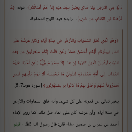
دَآبَّةٍ فِي الأَرْضِ وَلاَ طَائِرٍ يَطِيرُ بِجَنَاحَيْهِ إِلاَّ أُمَمٌ أَمْثَالُكُم
، قوله:
مَّا
فَرَّطْنَا فِي الكِتَابِ مِن شَيْءٍ
، الراجح فيه: اللوح المحفوظ.
وَهُوَ الَّذِي خَلَقَ السَّمَوَاتِ وَالأَرْضَ فِي سِتَّةِ أَيَّامٍ وَكَانَ عَرْشُهُ عَلَى
الْمَاءِ لِيَبْلُوَكُمْ أَيُّكُمْ أَحْسَنُ عَمَلاً وَلَئِنْ قُلْتَ إِنَّكُمْ مَبْعُوثُونَ مِنْ بَعْدِ
الْمَوْتِ لَيَقُولَنَّ الَّذِينَ كَفَرُوا إِنْ هَذَا إِلاَّ سِحْرٌ مُبِينٌ ۝ وَلَئِنْ أَخَّرْنَا عَنْهُمْ
الْعَذَابَ إِلَى أُمَّةٍ مَعْدُودَةٍ لَيَقُولُنَّ مَا يَحْبِسُهُ أَلا يَوْمَ يَأْتِيهِمْ لَيْسَ
مَصْرُوفاً عَنْهُمْ وَحَاقَ بِهِمْ مَا كَانُوا بِهِ يَسْتَهْزِئُون
[سورة هود:7، 8].
يخبر تعالى عن قدرته على كل شيء، وأنه خلق السماوات والأرض
في ستة أيام، وأن عرشه كان على الماء قبل ذلك، كما روى الإمام
أحمد عن عمران بن حصين -
ا- قال: قال رسول الله ﷺ:
اقبلوا
