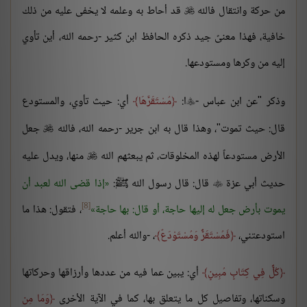
من حركة وانتقال فالله
قد أحاط به وعلمه لا يخفى عليه من ذلك

خافية، فهذا معنىً جيد ذكره الحافظ ابن كثير -رحمه الله، أين تأوي
إليه من وكرها ومستودعها.
وذكر "عن ابن عباس -
ا:
مُسْتَقَرَّهَا
أي: حيث تأوي، والمستودع

قال: حيث تموت"، وهذا قال به ابن جرير -رحمه الله، فالله
جعل

الأرض مستودعاً لهذه المخلوقات، ثم يبعثهم الله
منها، ويدل عليه

حديث أبي عزة
قال: قال رسول الله ﷺ:
إذا قضى الله لعبد أن

[8]
يموت بأرض جعل له إليها حاجة، أو قال: بها حاجة
، فتقول: هذا ما
استودعتني،
فَمُسْتَقَرٌّ وَمُسْتَوْدَعٌ
، -والله أعلم.
كُلٌّ فِي كِتَابٍ مُبِينٍ
أي: يبين عما فيه من عددها وأرزاقها وحركاتها
وسكناتها، وتفاصيل كل ما يتعلق بها، كما في الآية الأخرى
وَمَا مِن