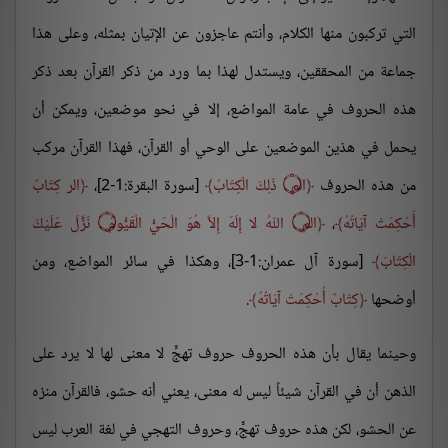
التي تركبون منها الكلام، وأنتم عاجزون عن الإتيان بمثله، وعلى هذا
جماعة من المحققين، ويستدل لهذا بما ورد من ذكر القرآن بعد ذكر
هذه الحروف في عامة المواضع، إلا في نحو موضعين، ويمكن أن
يحمل في هذين الموضعين على الوحي أو القرآن، فهذا القرآن مركب
من هذه الحروف
الم ۝ ذَلِكَ الْكِتَابُ
[سورة البقرة:1-2]،
الر كِتَابٌ
أُحْكِمَتْ آيَاتُهُ
،
الم ۝ اللّهُ لا إِلَهَ إِلاَّ هُوَ الْحَيُّ الْقَيُّومُ ۝ نَزَّلَ عَلَيْكَ
الْكِتَابَ
[سورة آل عمران:1-3]، وهكذا في سائر المواضع، ومن
أوضحها
كِتَابٌ أُحْكِمَتْ آيَاتُهُ
.
وحينما يقال بأن هذه الحروف حروف تهجٍّ لا معنى لها لا يرد على
الذهن أن في القرآن شيئاً ليس له معنى، يعني أنه حشو، فالقرآن منزه
عن الحشو، لكن هذه حروف تهجٍّ، وحروف التهجي في لغة العرب ليس