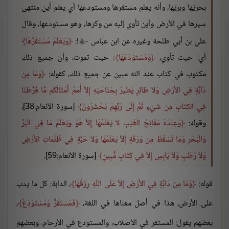
بحريّها وبريّها، وأنه يعلم مستقرها ومستودعها أي يعلم أين منتهى
سيرها في الأرض وأين تأوي إليه من وكرها، وهو مستودعها، وقال
علي بن أبي طلحة وغيره عن ابن عباس -
ا:
وَيَعْلَمُ مُسْتَقَرَّهَا

أي: حيث تأوي،
وَمُسْتَوْدَعَهَا
: حيث تموت، وأن جميع ذلك
مكتوب في كتاب عند الله مبين عن جميع ذلك، كقوله:
وَمَا مِن
دَآبَّةٍ فِي الأَرْضِ وَلاَ طَائِرٍ يَطِيرُ بِجَنَاحَيْهِ إِلاَّ أُمَمٌ أَمْثَالُكُم مَّا فَرَّطْنَا
فِي الكِتَابِ مِن شَيْءٍ ثُمَّ إِلَى رَبِّهِمْ يُحْشَرُونَ
[سورة الأنعام:38]،
وقوله:
وَعِندَهُ مَفَاتِحُ الْغَيْبِ لاَ يَعْلَمُهَا إِلاَّ هُوَ وَيَعْلَمُ مَا فِي الْبَرِّ
وَالْبَحْرِ وَمَا تَسْقُطُ مِن وَرَقَةٍ إِلاَّ يَعْلَمُهَا وَلاَ حَبَّةٍ فِي ظُلُمَاتِ الأَرْضِ
وَلاَ رَطْبٍ وَلاَ يَابِسٍ إِلاَّ فِي كِتَابٍ مُّبِينٍ
[سورة الأنعام:59].
قوله:
وَمَا مِنْ دَابَّةٍ فِي الأَرْضِ إِلاَّ عَلَى اللَّهِ رِزْقُهَا
، الدابة: كل ما يدب
على الأرض، هذا في أصل معناها في اللغة،
فَمُسْتَقَرٌّ وَمُسْتَوْدَعٌ
،
بعضهم يقول: المستقر في الأصلاب، والمستودع في الأرحام، وبعضهم