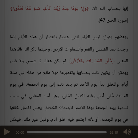
إنها بحساب الله
:
وَإِنَّ يَوْمًا عِندَ رَبِّكَ كَأَلْفِ سَنَةٍ مِّمَّا تَعُدُّونَ

[سورة الحـج:47].
وبعضهم يقول: ليس الأيام التي عندنا، باعتبار أن هذه الأيام إنما
وجدت بعد الشمس والقمر والسماوات الأرض، وحينما ذكر الله
هذا

المعنى
خَلَق السَّمَاوَاتِ وَالأَرْضَ
لم يكن هناك لا شمس ولا قمر،
ويمكن أن يكون ذلك بحسابها وتقديرها -ولا مانع من هذا- في ستة
أيام، والخلق بدأ يوم الأحد ثم بعد ذلك إلى يوم الجمعة، في يوم
الجمعة خُلق آدم، وفيه اكتمل الخلق، وهو أحد المعاني في سبب
تسمية يوم الجمعة بهذا الاسم، لاجتماع الخلائق، يعني اكتمل خلقها
في يوم الجمعة، أو لأنه اجتمع فيه خلق آدم، وقيل غير ذلك، فيمكن
أن يكون ذلك بحسابها وإن لم يكن هناك شمس ولا قمر، ويوجد في
max volume
00:00
-62:19