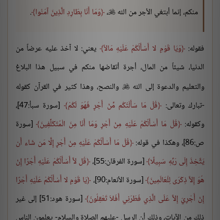
منكم، إنما أبتغي الأجر من الله
،
وَمَا أَنَا بِطَارِدِ الَّذِينَ آمَنُوا
.

فقوله:
وَيَا قَوْمِ لا أَسْأَلُكُمْ عَلَيْهِ مَالاً
يعني: لا آخذ عليه عرضاً من
الدنيا، شيئاً من المال، أجرة أتقاضها منكم في سبيل هذا البلاغ
والتعليم والدعوة إلى الله
والنصح، وهذا كثير في القرآن كقوله

-تبارك وتعالى:
قُلْ مَا سَأَلْتُكُم مِّنْ أَجْرٍ فَهُوَ لَكُمْ
[سورة سبأ:47]،
وكقوله:
قُلْ مَا أَسْأَلُكُمْ عَلَيْهِ مِنْ أَجْرٍ وَمَا أَنَا مِنَ الْمُتَكَلِّفِينَ
[سورة
ص:86]، وهكذا في قوله:
قُلْ مَا أَسْأَلُكُمْ عَلَيْهِ مِنْ أَجْرٍ إِلَّا مَن شَاء أَن
يَتَّخِذَ إِلَى رَبِّهِ سَبِيلًا
[سورة الفرقان:55]،
قُل لاَّ أَسْأَلُكُمْ عَلَيْهِ أَجْرًا إِنْ
هُوَ إِلاَّ ذِكْرَى لِلْعَالَمِينَ
[سورة الأنعام:90]،
يَا قَوْمِ لا أَسْأَلُكُمْ عَلَيْهِ أَجْرًا
إِنْ أَجْرِيَ إِلاَّ عَلَى الَّذِي فَطَرَنِي أَفَلاَ تَعْقِلُونَ
[سورة هود:51] إلى غير
ذلك من الآيات، وذلك أن الرسل -عليهم الصلاة والسلام- يعلمون الناس