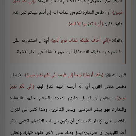
الأرض من المشركين عبدة الأصنام أنه قال لقومه:
إِنِّي لَكُمْ نَذِيرٌ
مُبِينٌ
أي: ظاهر النذارة لكم من عذاب الله إن أنتم عبدتم غير الله؛
فلهذا قال:
أَنْ لا تَعْبُدُوا إِلاَّ اللَّهَ
.
وقوله:
إِنِّي أَخَافُ عَلَيْكُمْ عَذَابَ يَوْمٍ أَلِيمٍ
أي: إن استمررتم على
ما أنتم عليه عذبكم الله عذاباً أليماً موجعاً شاقاً في الدار الآخرة.
قول الله
:
وَلَقَدْ أَرْسَلْنَا نُوحاً إِلَى قَوْمِهِ إِنِّي لَكُمْ نَذِيرٌ مُبِينٌ
الإرسال

مضمن معنى القول، أي: أنه أرسله إليهم فقال لهم:
إِنِّي لَكُمْ نَذِيرٌ
مُبِينٌ
، ومعلوم أن الرسل -عليهم الصلاة والسلام- جاءوا بالبشارة
والنذارة، فهو يبشر المؤمنين وينذر الكافرين، وهذا كثير في القرآن،
واقتصر على الإنذار لأنه يمكن أن يكون من باب الاكتفاء، اكتفى بذكر
أحد القبيلين أو الطرفين؛ ليدل بذلك على الآخر، كقوله -تبارك وتعالى: