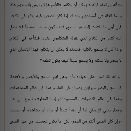
نشأته وولادته فإنه لا يمكن أن يتكلم، فالصُّم هؤلاء ليس بألسنتهم علة،
وإنما العلة في أسماعهم، ولذلك إذا كان الصغير فيه بطءٌ في الكلام
فإن أول ما يلتفت إليه هو السمع، فقد يكون سمعه ضعيفاً فلا يصل
إليه كثير من الكلام الذي يقوله المتكلمون عنده، فيتأخر في الكلام،
وإذا كان لا يسمع بالكلية فعندئذ لا يمكن أن يتكلم، فهذا الإنسان الذي
لا يبصر ولا يتكلم ولا يسمع شيئاً كيف يكون تعلمه؟
والله
امتن على عباده بأن جعل لهم السمع والأبصار والأفئدة،

فالسمع والبصر ميزابان يصبان في القلب، هذا في عالم المشاهدات،
وهذا في عالم الأصوات والمسموعات، إنما المعارف ترجع إلى هذا
وهذا، يعني الإنسان إما أن يقرأ شيئاً أو يراه أو يشاهده أو يسمعه
-وإن كان السمع أكثر من البصر- لكن إما يكون تحصيله من جهة السمع