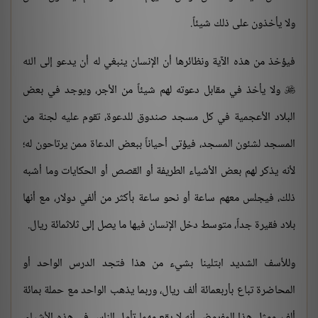
ولا يأخذون على ذلك شيئاً.
فيؤخذ من هذه الآية ونظائرها أن الإنسان ينبغي له أن يدعو إلى الله
ولا يأخذ في مقابل دعوته لهم شيئاً من الأجر، ويوجد في بعض

البلاد الأعجمية في كل مسجد صندوق للدعوة، تقوم عليه لجنة من
المسجد لشئون المسجد، فيؤتى أحياناً ببعض الدعاة ممن يرتاحون له؛
لأنه يذكر لهم بعض الأشياء الطريفة أو القصص أو الحكايات وما أشبه
ذلك، فيجلس معهم ساعة أو نحو ساعة بأكثر من ألفي دولار، مع أنها
بلاد فقيرة جداً، متوسط دخل الإنسان فيها ما يصل إلى ثلاثمائة ريال.
وللأسف الشديد ابتلينا بشيء من هذا فتجد الدرس الواحد أو
المحاضرة تباع بأربعمائة ألف ريال، وربما يذهب الواحد مع حملة بمائة
ألف، ومثل هذا المفروض أنه لا يقع مهما تأول الناس في هذه الأشياء،