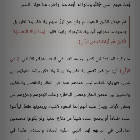
بُعث فيهم النبي -ﷺ، وقالوا له: أبْعِد عنا، واطرد عنا هؤلاء النتْنى.
ثم هؤلاء الذين اتبعوك لم يكن عن تروٍّ منهم ولا فكر ولا نظر، بل
بمجرد ما دعوتهم أجابوك فاتبعوك؛ ولهذا قالوا:
وَمَا نَرَاكَ اتَّبَعَكَ إِلاَّ
الَّذِينَ هُمْ أَرَاذِلُنَا بَادِي الرَّأْيِ
.
ما ذكره الحافظ ابن كثير -رحمه الله- في اتبعك هؤلاء الأراذل
بَادِي
الرَّأْيِ
أي: من غير تعمق ولا نظر ولا روية ولا فكر، وإنما دعوتهم إلى
شيء فهرولوا خلفك، ليس عندهم عمق في النظر والتقصي والتفكير،
والتمييز بين معدن الحق ومعدن الباطل؛ ولذلك اتهموهم ولمزوهم في
بعض الآيات، ويدل عليه أنهم إنما اتبعوه لأشياء يريدونها فقط، ليأكلوا
عنده طعاماً أو يجدوا عنده شيئاً من متاع الدنيا، ولم يكونوا مخلصين
صادقين في اتباعهم لهذا النبي -عليه الصلاة والسلام، هكذا في