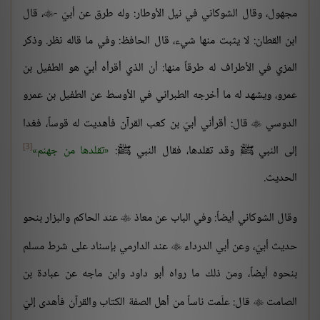
مجهول، وقال الشوكاني في نيل الأوطار: وله طرق عن أبيّ -
، قال

ابن القطان: لا يثبت منها شيء، قال الحافظ: وفي ما قاله نظر. وذكر
المزي في الأطراف له طرقاً منها: أن الذي أقرأه أبيّ هو الطفيل بن
عمرو، ويشهد له ما أخرجه الطبراني في الأوسط عن الطفيل بن عمرو
الدوسي
قال: أقرأني أبيّ بن كعب القرآن فأهديت له قوساً، فغدا

[3]
إلى النبي ﷺ وقد تقلدها، فقال النبي ﷺ:
تقلدها من جهنم
الحديث.
وقال الشوكاني أيضاً: وفي الباب عن معاذ
عند الحاكم والبزار بنحو

حديث أبيّ، وعن أبي الدرداء
عند الدارمي بإسناد على شرط مسلم

بنحوه أيضاً، ومن ذلك ما رواه أبو داود وابن ماجه عن عبادة بن
الصامت
قال: علّمت ناساً من أهل الصفة الكتاب والقرآن فأهدى إليّ
