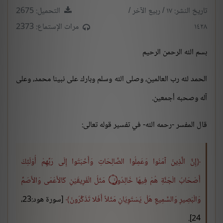
تاريخ النشر: ١٧ / ربيع الآخر /
التحميل: 2675
١٤٢٨
مرات الإستماع: 2373
بسم الله الرحمن الرحيم
الحمد لله رب العالمين، وصلى الله وسلم وبارك على نبينا محمد، وعلى
آله وصحبه أجمعين.
قال المفسر -رحمه الله- في تفسير قوله تعالى:
إِنَّ الَّذِينَ آمَنُوا وَعَمِلُوا الصَّالِحَاتِ وَأَخْبَتُوا إِلَى رَبِّهِمْ أُوْلَئِكَ
أَصْحَابُ الْجَنَّةِ هُمْ فِيهَا خَالِدُونَ
۝
مَثَلُ الْفَرِيقَيْنِ كَالأَعْمَى وَالأَصَمِّ
وَالْبَصِيرِ وَالسَّمِيعِ هَلْ يَسْتَوِيَانِ مَثَلاً أَفَلا تَذَكَّرُونَ
[سورة هود:23،
24].