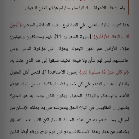
ولم يتبعك الأشراف ولا الرؤساء منا، ثم هؤلاء الذين اتبعوك.
هذا كقوله -تبارك وتعالى- في قصة نوح -عليه الصلاة والسلام:
أَنُؤْمِنُ
لَكَ وَاتَّبَعَكَ الْأَرْذَلُونَ
[سورة الشعراء:111]، فهم يستنكفون ويقولون:
هؤلاء الأراذل هم الذين اتبعوك، وهؤلاء في مؤخرة الناس، وفي
حاشيتهم، ليس لهم شأن ولا قيمة، فكيف سبقوا إلى هذا الذي جئت به،
لَوْ كَانَ خَيْرًا مَّا سَبَقُونَا إِلَيْهِ
[سورة الأحقاف:11]، فنحن أهل العقول
والنظر البعيد والتقدم في كل خير وفضيلة، فكيف يسبق إليك هؤلاء
الأعبُد والبسطاء والأراذل الحقراء ويكون الذي جئت به هو الحق؟
يظنون أن المقاييس في اتباع الحق ومعرفته هي بما يملكه الإنسان من
أموال، وما يتنعم به في هذه الحياة الدنيا، لكن الأمر عند الله

يختلف عن هذا، وهذا الاستنكاف وقع في قوم نوح، ووقع أيضاً للذين