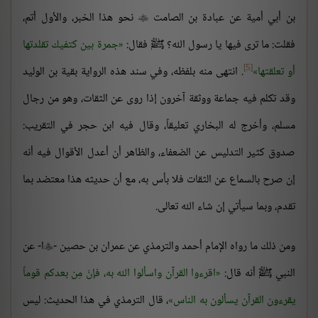
بن أبي أمية عن عبادة بن الصامت
نحو هذا الخبر، والأول أتم،

فقلت: ما ترى فيها يا رسول الله؟ ﷺ فقال:
جمرة بين كتفيك تقلدتها
[5]
أو تعلقتها
. انتهى منه بلفظه، وفي سند هذه الرواية بقية بن الوليد
وقد تكلم فيه جماعة ووثقة آخرون إذا روى عن الثقات، وهو من رجال
مسلم، وأخرج له البخاري تعليقاً، وقال فيه ابن حجر في التقريب:
صدوق كثير التدليس عن الضعفاء، والظاهر أن أعدل الأقوال فيه أنه
إن صرح بالسماع عن الثقات فلا بأس به، مع أن حديثه هذا معتضد بما
تقدم، وبما سيأتي إن شاء الله تعالى.
ومن ذلك ما رواه الإمام أحمد والترمذي عن عمران بن حصين -
ا- عن

النبي ﷺ أنه قال:
اقرءوا القرآن واسألوا الله به، فإنّ مِن بعدكم قوماً
يقرءون القرآن يسألون به الناس
، قال الترمذي في هذا الحديث: ليس