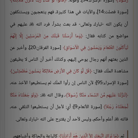
رَّسُولاً
[سورة الإسراء:94]، وقوله:
قَالُوا لَوْ شَاء رَبُّنَا لَأَنزَلَ مَلَائِكَةً
[سورة فصلت:14]، والآيات في هذا كثيرة، فهم يتعجبون ويستنكفون
أن يكون الله -تبارك وتعالى- قد بعث بشراً، فرد الله
عليهم في

مواضع من كتابه فقال:
وَما أَرْسَلْنَا قَبْلَكَ مِنَ الْمُرْسَلِينَ إِلَّا إِنَّهُمْ
لَيَأْكُلُونَ الطَّعَامَ وَيَمْشُونَ فِي الْأَسْوَاقِ
[سورة الفرقان:20]، وأخبر عن
الذين بعثهم أنهم رجال يوحي إليهم، وكذلك أخبر أن الناس لا يطيقون
مشاهدة الملَك فقال:
قُل لَّوْ كَانَ فِي الأَرْضِ مَلآئِكَةٌ يَمْشُونَ مُطْمَئِنِّينَ
[سورة الإسراء:95]؛ لأن الناس إن رأوا الملَك لم يستطيعوا الأخذ عنه،
لَنَزَّلْنَا عَلَيْهِم مِّنَ السَّمَاء مَلَكًا رَّسُولاً
، وقال الله
:
وَلَوْ جَعَلْنَاهُ مَلَكًا

لَّجَعَلْنَاهُ رَجُلاً
[سورة الأنعام:9]؛ أي: لأجل أن يستطيعوا التلقي عنه،
فالله
أعلم وأحكم، وليس لأحد أن يقترح على الله -تبارك وتعالى.

ثم
مَا نَرَاكَ اتَّبَعَكَ إِلاَّ الَّذِينَ هُمْ أَرَاذِلُنَا
كالباعة والحاكة وأشباههم،