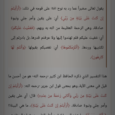
يقول تعالى مخبراً عما رد به نوح
على قومه في ذلك:
أَرَأَيْتُمْ

إِنْ كُنتُ عَلَى بَيِّنَةٍ مِنْ رَبِّي
أي: على يقين وأمر جلي ونبوة
صادقة، وهي الرحمة العظيمة من الله به وبهم،
فَعُمِّيَتْ عَلَيْكُمْ
أي: خفيت عليكم فلم تهتدوا إليها ولا عرفتم قدرها، بل بادرتم إلى
تكذيبها وردها،
أَنُلْزِمُكُمُوهَا
أي: نغصبكم بقبولها
وَأَنْتُمْ لَهَا
كَارِهُونَ
.
هذا التفسير الذي ذكره الحافظ ابن كثير -رحمه الله- هو من أحسن ما
قيل في معنى الآية، وهو بمعنى قول ابن جرير -رحمه الله:
أَرَأَيْتُمْ إِنْ
كُنتُ عَلَى بَيِّنَةٍ مِنْ رَبِّي وَآتَانِي رَحْمَةً مِنْ عِنْدِهِ
قال: أي على يقين
وأمر جلي ونبوة صادقة،
أَرَأَيْتُمْ إِنْ كُنتُ عَلَى بَيِّنَةٍ
، ما هي البينة؟