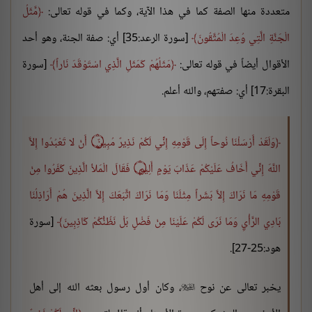
متعددة منها الصفة كما في هذا الآية، وكما في قوله تعالى:
مَّثَلُ
الْجَنَّةِ الَّتِي وُعِدَ الْمُتَّقُونَ
[سورة الرعد:35] أي: صفة الجنة، وهو أحد
الأقوال أيضاً في قوله تعالى:
مَثَلُهُمْ كَمَثَلِ الَّذِي اسْتَوْقَدَ نَاراً
[سورة
البقرة:17] أي: صفتهم، والله أعلم.
وَلَقَدْ أَرْسَلْنَا نُوحاً إِلَى قَوْمِهِ إِنِّي لَكُمْ نَذِيرٌ مُبِينٌ ۝ أَنْ لا تَعْبُدُوا إِلاَّ
اللَّهَ إِنِّي أَخَافُ عَلَيْكُمْ عَذَابَ يَوْمٍ أَلِيمٍ ۝ فَقَالَ الْمَلأ الَّذِينَ كَفَرُوا مِنْ
قَوْمِهِ مَا نَرَاكَ إِلاَّ بَشَراً مِثْلَنَا وَمَا نَرَاكَ اتَّبَعَكَ إِلاَّ الَّذِينَ هُمْ أَرَاذِلُنَا
بَادِي الرَّأْيِ وَمَا نَرَى لَكُمْ عَلَيْنَا مِنْ فَضْلٍ بَلْ نَظُنُّكُمْ كَاذِبِينَ
[سورة
هود:25-27].
يخبر تعالى عن نوح
، وكان أول رسول بعثه الله إلى أهل
