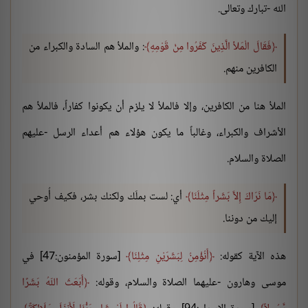
الله -تبارك وتعالى.
فَقَالَ الْمَلأ الَّذِينَ كَفَرُوا مِنْ قَوْمِهِ
: والملأ هم السادة والكبراء من
الكافرين منهم.
الملأ هنا من الكافرين، وإلا فالملأ لا يلزم أن يكونوا كفاراً، فالملأ هم
الأشراف والكبراء، وغالباً ما يكون هؤلاء هم أعداء الرسل -عليهم
الصلاة والسلام.
مَا نَرَاكَ إِلاَّ بَشَراً مِثْلَنَا
أي: لست بملَك ولكنك بشر، فكيف أُوحي
إليك من دوننا.
هذه الآية كقوله:
أَنُؤْمِنُ لِبَشَرَيْنِ مِثْلِنَا
[سورة المؤمنون:47] في
موسى وهارون -عليهما الصلاة والسلام، وقوله:
أَبَعَثَ اللّهُ بَشَرًا