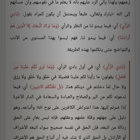
زعمهم؛ ولهذا يأتي الرد عليهم بأنه لا يعلم ما في نفوسهم، وأن حسابهم
إلى الله -تبارك وتعالى، طبعاً ويحتمل أن يكون المراد بقول:
بَادِي
الرَّأْيِ
أي: فيما يبدو لنا من النظر والرأي
وَمَا نَرَاكَ اتَّبَعَكَ إِلاَّ الَّذِينَ هُمْ
أَرَاذِلُنَا
أي: فيما يبدو لنا، فهم ليسوا بهذا المستوى من الأدب
والتواضع حتى يتكلموا بهذه الطريقة.
بَادِي الرَّأْيِ
أي: في أول بادئ الرأي،
وَمَا نَرَى لَكُمْ عَلَيْنَا مِن
فَضْلٍ
يقولون: ما رأينا لكم علينا فضيلة في خلْق ولا خُلُق ولا رزق
ولا حال لمّا دخلتم في دينكم هذا،
بَلْ نَظُنُّكُمْ كَاذِبِينَ
أي: فيما
تدعونه لكم من البر والصلاح والعبادة والسعادة في الدار الآخرة
إذا صرتم إليها، هذا اعتراض الكافرين على نوح
وأتباعه، وهو

دليل على جهلهم وقلة علمهم وعقلهم، فإنه ليس بعارٍ على الحق
رذالة من اتبعه، فإن الحق في نفسه صحيح سواء اتبعه الأشراف
أو الأراذل، بل الحق الذي لا شك فيه أن أتباع الحق هم الأشراف