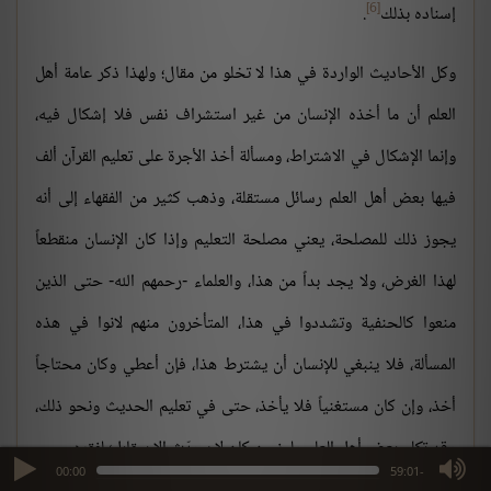
[6]
إسناده بذلك
.
وكل الأحاديث الواردة في هذا لا تخلو من مقال؛ ولهذا ذكر عامة أهل
العلم أن ما أخذه الإنسان من غير استشراف نفس فلا إشكال فيه،
وإنما الإشكال في الاشتراط، ومسألة أخذ الأجرة على تعليم القرآن ألف
فيها بعض أهل العلم رسائل مستقلة، وذهب كثير من الفقهاء إلى أنه
يجوز ذلك للمصلحة، يعني مصلحة التعليم وإذا كان الإنسان منقطعاً
لهذا الغرض، ولا يجد بداً من هذا، والعلماء -رحمهم الله- حتى الذين
منعوا كالحنفية وتشددوا في هذا، المتأخرون منهم لانوا في هذه
المسألة، فلا ينبغي للإنسان أن يشترط هذا، فإن أعطي وكان محتاجاً
أخذ، وإن كان مستغنياً فلا يأخذ، حتى في تعليم الحديث ونحو ذلك،
وقد تكلم بعض أهل العلم ولمز من كان لا يحدّث إلا بمقابل؛ لفقره.
max volume
00:00
-59:01