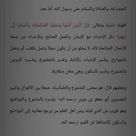
الحمد لله، والصلاة والسلام على رسول الله، أما بعد:
فقوله -تبارك وتعالى:
إِنَّ الَّذِينَ آمَنُوا وَعَمِلُوا الصَّالِحَاتِ وَأَخْبَتُوا إِلَى
رَبِّهِمْ
ذكر الإخبات مع الإيمان والعمل الصالح، والإخبات من جملة
الأعمال الصالحة؛ لأنه لا يخلو من أن يكون عملاً يتصل بالقلب أو يتصل
بالجوارح، وفُسر الإخبات بالإنابة، وفسر بالخضوع، وفسره كثيرون
بالخشوع، وفُسر بالسكون، وهي معانٍ متقاربة.
وبعضهم قال: هو بمعنى الخشوع والطمأنينة، جمعاً بين الأقوال، وكبير
المفسرين أبو جعفر بن جرير -رحمه الله- يفسره بالخشوع والتواضع،
وهو قريب من الذي قبله، ومن أهل العلم من يرجع معانيه إلى التواضع
والسكون كالحافظ ابن القيم -رحمه الله.