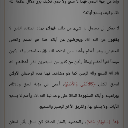
وإما من جهة البصر، فهذا لا سمع ولا بصر، فكيف يرى دلائل عظمة الله
، وكيف يسمع آياته؟

لا يمكن أن يحصل له شيء من ذلك، فهؤلاء بهذه المنزلة، الذين لا
يفقهون عن الله
، ويعرضون عن آياته، هذا هو الصمم والعمى

الحقيقي، وهو أعظم وأشد ممن ابتلاه الله
بحاسته، وقد يكون

مؤمناً تقياً أعظم إيماناً وتُقىً من كثير من المبصرين الذي أعطاهم الله
آلة السمع وآلة البصر، كما هو مشاهد، فهنا هذه الوصفان الأولان

لفريق الكفار،
كَالأَعْمَى وَالأَصَمِّ
، أعمى عن رؤية الحق ودلائله،
وبراهينه، وآياته المشهودة الدالة على وحدانية الله
، وأصم لا يسمع

الآيات، ولا ينتفع بها، والفريق الآخر البصير والسميع.
هَلْ يَسْتَوِيَانِ مَثَلاً
، والمقصود بالمثل الصفة؛ لأن المثل يأتي لمعانٍ