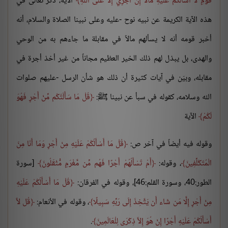
قَوْمِ لا أَسْأَلُكُمْ عَلَيْهِ مَالاً إِنْ أَجْرِي إِلاَّ عَلَى اللَّهِ
الآية، ذكر تعالى في
هذه الآية الكريمة عن نبيه نوح -عليه وعلى نبينا الصلاة والسلام، أنه
أخبر قومه أنه لا يسألهم مالاً في مقابلة ما جاءهم به من الوحي
والهدى، بل يبذل لهم ذلك الخير العظيم مجاناً من غير أخذ أجرة في
مقابله، وبيّن في آيات كثيرة أن ذلك هو شأن الرسل -عليهم صلوات
الله وسلامه، كقوله في سبأ عن نبينا ﷺ:
قُلْ مَا سَأَلْتُكُم مِّنْ أَجْرٍ فَهُوَ
لَكُمْ
الآية
وقوله فيه أيضاً في آخر ص:
قُلْ مَا أَسْأَلُكُمْ عَلَيْهِ مِنْ أَجْرٍ وَمَا أَنَا مِنَ
الْمُتَكَلِّفِينَ
، وقوله:
أَمْ تَسْأَلُهُمْ أَجْرًا فَهُم مِّن مَّغْرَمٍ مُّثْقَلُونَ
[سورة
الطور:40، وسورة القلم:46]، وقوله في الفرقان:
قُلْ مَا أَسْأَلُكُمْ عَلَيْهِ
مِنْ أَجْرٍ إِلَّا مَن شَاء أَن يَتَّخِذَ إِلَى رَبِّهِ سَبِيلًا
، وقوله في الأنعام:
قُل لاَّ
أَسْأَلُكُمْ عَلَيْهِ أَجْرًا إِنْ هُوَ إِلاَّ ذِكْرَى لِلْعَالَمِينَ
.