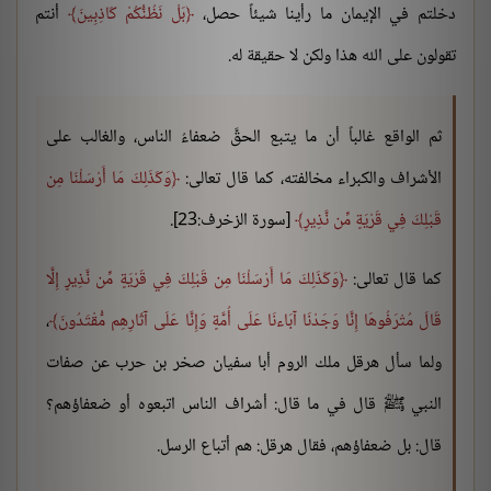
دخلتم في الإيمان ما رأينا شيئاً حصل،
بَلْ نَظُنُّكُمْ كَاذِبِينَ
أنتم
تقولون على الله هذا ولكن لا حقيقة له.
ثم الواقع غالباً أن ما يتبع الحقَّ ضعفاءُ الناس، والغالب على
الأشراف والكبراء مخالفته، كما قال تعالى:
وَكَذَلِكَ مَا أَرْسَلْنَا مِن
قَبْلِكَ فِي قَرْيَةٍ مِّن نَّذِيرٍ
[سورة الزخرف:23].
كما قال تعالى:
وَكَذَلِكَ مَا أَرْسَلْنَا مِن قَبْلِكَ فِي قَرْيَةٍ مِّن نَّذِيرٍ إِلَّا
قَالَ مُتْرَفُوهَا إِنَّا وَجَدْنَا آبَاءنَا عَلَى أُمَّةٍ وَإِنَّا عَلَى آثَارِهِم مُّقْتَدُونَ
،
ولما سأل هرقل ملك الروم أبا سفيان صخر بن حرب عن صفات
النبي ﷺ قال في ما قال: أشراف الناس اتبعوه أو ضعفاؤهم؟
قال: بل ضعفاؤهم، فقال هرقل: هم أتباع الرسل.