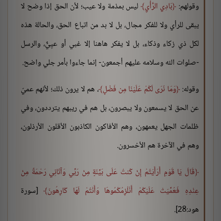
وقولهم:
بَادِي الرَّأْيِ
ليس بمذمة ولا عيب؛ لأن الحق إذا وضح لا
يبقى للرأي ولا للفكر مجال، بل لا بد من اتباع الحق، والحالة هذه
لكل ذي زكاء وذكاء، بل لا يفكر هاهنا إلا غبي أو عيِيٌّ، والرسل
-صلوات الله وسلامه عليهم أجمعون- إنما جاءوا بأمر جلي واضح.
وقوله:
وَمَا نَرَى لَكُمْ عَلَيْنَا مِن فَضْلٍ
، هم لا يرون ذلك؛ لأنهم عميٌ
عن الحق لا يسمعون ولا يبصرون، بل هم في ريبهم يترددون، وفي
ظلمات الجهل يعمهون، وهم الأفاكون الكاذبون الأقلون الأرذلون،
وهم في الآخرة هم الأخسرون.
قَالَ يَا قَوْمِ أَرَأَيْتُمْ إِنْ كُنتُ عَلَى بَيِّنَةٍ مِنْ رَبِّي وَآتَانِي رَحْمَةً مِنْ
عِنْدِهِ فَعُمِّيَتْ عَلَيْكُمْ أَنُلْزِمُكُمُوهَا وَأَنْتُمْ لَهَا كَارِهُونَ
[سورة
هود:28].