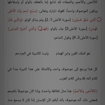
كالأعمى والأصم، والصفات قد تتابع إما بالعطف بالواو أو بإسقاطها
ويكون الموصوف واحداً، كقوله -تبارك وتعالى:
سَبِّحِ اسْمَ رَبِّكَ الْأَعْلَى
۝ الَّذِي خَلَقَ فَسَوَّى
[سورة الأعلى:1، 2]، ولم يذكر الواو،
وَالَّذِي قَدَّرَ
فَهَدَى
[سورة الأعلى:3] جاء بالواو
فَهَدَى ۝ وَالَّذِي أَخْرَجَ الْمَرْعَى
[سورة الأعلى:3، 4]، وقول الشاعر:
هو الملك القرن وابن الهمام
وليث الكتيبة في المزدحم
كل هذا يرجع إلى موصوف واحد، والأمثلة على هذا كثيرة جداً في
كلام الله
وفي كلام العرب.

كَالأَعْمَى وَالأَصَمِّ
هذا مثل لطائفة واحدة، وإذا كان موصوفاً بالصمم
فمعنى ذلك أنه موصوف بأنه أبكم؛ لأن الإنسان إذا كان لا يسمع منذ