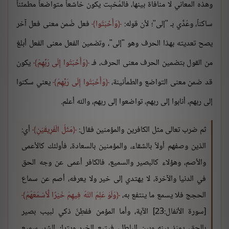
وهذه المعاني لا منافاة بينها، فالمُخبِت يكون خاشعاً متواضعاً مطمئناً
ساكناً، وعُدَّي بـ "إلى"؛ لأن قوله:
وَأَخْبَتُوا
فعل ضُمن معنى فعل آخر
يصح تعديته بهذا الحرف وهو "إلى"، وتضمين الفعل معنى الفعل أبلغ
من القول بتضمين الحرف معنى الحرف، فـ
وَأَخْبَتُوا إِلَى رَبِّهِمْ
يكون
قد ضمن معنى التواضع والطمأنينة،
وَأَخْبَتُوا إِلَى رَبِّهِمْ
يعني سكنوا
إلى ربهم، أنابوا إلى ربهم، تواضعوا إلى ربهم، والله أعلم.
ثم ضرب تعالى مثل الكافرين والمؤمنين فقال:
مَثَلُ الْفَرِيقَيْنِ
أي:
الذين وصفهم أولاً بالشقاء، والمؤمنين بالسعادة، فأولئك كالأعمى
والأصم، وهؤلاء كالبصير والسميع، فالكافر أعمى عن وجه الحق
في الدنيا والآخرة، لا يهتدي إلى خير ولا يعرفه، أصم عن سماع
الحجج فلا يسمع ما ينتفع به،
وَلَوْ عَلِمَ اللّهُ فِيهِمْ خَيْرًا لَّأسْمَعَهُمْ
[سورة الأنفال:23] الآية، وأما المؤمن ففطِنٌ ذكي لبيب بصير
بالحق، يميّز بينه وبين الباطل، فيتبع الخير ويترك الشر، سميع