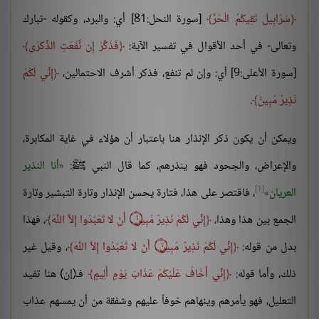
سَرَابِيلَ تَقِيكُمُ الْحَرَّ
[سورة النحل:81] أي: والبرد، وكقوله -تبارك
وتعالى- في أحد الأقوال في تفسير الآية:
فَذَكِّرْ إِن نَّفَعَتِ الذِّكْرَى
[سورة الأعلى:9] أي: وإن لم تنفع، فذكر أشرف الاحتمالين،
إِنِّي لَكُمْ
نَذِيرٌ مُبِينٌ
.
ويمكن أن يكون ذكر الإنذار هنا باعتبار أن هؤلاء في غاية المكابرة،
والإعراض، والجحود فهو ينذرهم، كما قال النبي ﷺ:
أنا النذير
[1]
العريان
، فاقتصر على هذا، فتارة يحسن الإنذار وتارة التبشير وتارة
الجمع بين هذا وهذا،
إِنِّي لَكُمْ نَذِيرٌ مُبِينٌ ۝ أَنْ لا تَعْبُدُوا إِلاَّ اللَّهَ
، فهذا
بدل من قوله:
إِنِّي لَكُمْ نَذِيرٌ مُبِينٌ ۝ أَنْ لا تَعْبُدُوا إِلاَّ اللَّهَ
، وقيل غير
ذلك، وأما قوله:
إِنِّي أَخَافُ عَلَيْكُمْ عَذَابَ يَوْمٍ أَلِيمٍ
فـ(إن) هنا تفيد
التعليل، فهو يأمرهم وينهاهم خوفاً عليهم وشفقة من أن يمسهم عذاب