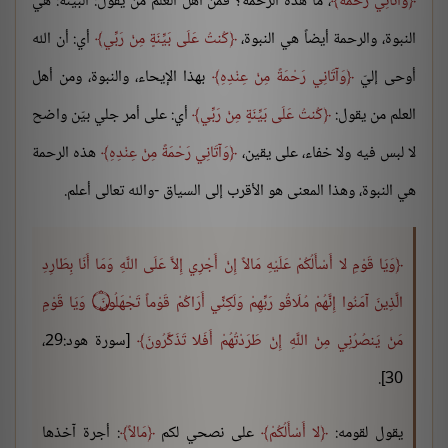
وَآتَانِي رَحْمَةً
، ما هذه الرحمة؟ فمن أهل العلم من يقول: البينة: هي
النبوة، والرحمة أيضاً هي النبوة،
كُنتُ عَلَى بَيِّنَةٍ مِنْ رَبِّي
أي: أن الله
أوحى إليّ
وَآتَانِي رَحْمَةً مِنْ عِنْدِهِ
بهذا الإيحاء، والنبوة، ومن أهل
العلم من يقول:
كُنتُ عَلَى بَيِّنَةٍ مِنْ رَبِّي
أي: على أمر جلي بيّن واضح
لا لبس فيه ولا خفاء، على يقين،
وَآتَانِي رَحْمَةً مِنْ عِنْدِهِ
هذه الرحمة
هي النبوة، وهذا المعنى هو الأقرب إلى السياق -والله تعالى أعلم.
وَيَا قَوْمِ لا أَسْأَلُكُمْ عَلَيْهِ مَالاً إِنْ أَجْرِي إِلاَّ عَلَى اللَّهِ وَمَا أَنَا بِطَارِدِ
الَّذِينَ آمَنُوا إِنَّهُمْ مُلَاقُو رَبِّهِمْ وَلَكِنِّي أَرَاكُمْ قَوْماً تَجْهَلُونَ ۝ وَيَا قَوْمِ
مَنْ يَنصُرُنِي مِنْ اللَّهِ إِنْ طَرَدْتُهُمْ أَفَلا تَذَكَّرُونَ
[سورة هود:29،
30].
يقول لقومه:
لا أَسْأَلُكُمْ
على نصحي لكم
مَالاً
: أجرة آخذها