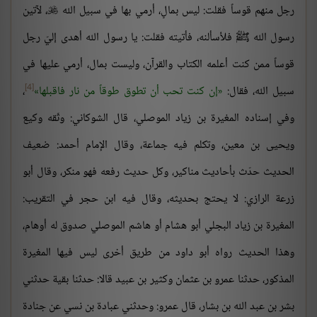
رجل منهم قوساً فقلت: ليس بمالٍ، أرمي بها في سبيل الله
، لآتين

رسول الله ﷺ فلأسألنه، فأتيته فقلت: يا رسول الله أهدى إليّ رجل
قوساً ممن كنت أعلمه الكتاب والقرآن، وليست بمال، أرمي عليها في
[4]
سبيل الله، فقال:
إن كنت تحب أن تطوق طوقاً من نار فاقبلها
،
وفي إسناده المغيرة بن زياد الموصلي، قال الشوكاني: وثّقه وكيع
ويحيى بن معين، وتكلم فيه جماعة، وقال الإمام أحمد: ضعيف
الحديث حدّث بأحاديث مناكير، وكل حديث رفعه فهو منكر، وقال أبو
زرعة الرازي: لا يحتج بحديثه، وقال فيه ابن حجر في التقريب:
المغيرة بن زياد البجلي أبو هشام أو هاشم الموصلي صدوق له أوهام،
وهذا الحديث رواه أبو داود من طريق أخرى ليس فيها المغيرة
المذكور، حدثنا عمرو بن عثمان وكثير بن عبيد قالا: حدثنا بقية حدثني
بشر بن عبد الله بن بشار، قال عمرو: وحدثني عبادة بن نسي عن جنادة