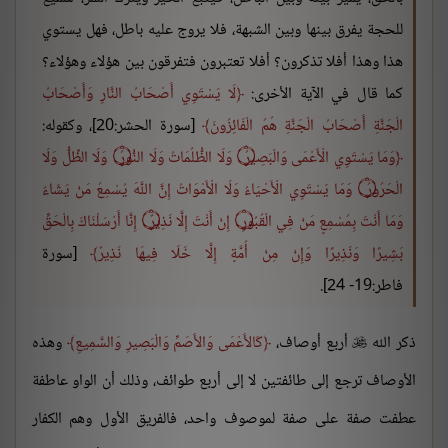
للحجة يفرق بينها وبين الشبهة، فلا يروج عليه باطل، فهل يستوي
هذا وهذا أفلا تذكرون؟ أفلا تعتبرون فتفرقون بين هؤلاء وهؤلاء؟
كما قال في الآية الأخرى:
لَا يَسْتَوِي أَصْحَابُ النَّارِ وَأَصْحَابُ
الْجَنَّةِ أَصْحَابُ الْجَنَّةِ هُمُ الْفَائِزُونَ
[سورة الحشر:20]، وكقوله:
وَمَا يَسْتَوِي الْأَعْمَى وَالْبَصِيرُ ۝ وَلَا الظُّلُمَاتُ وَلَا النُّورُ ۝ وَلَا الظِّلُّ وَلَا
الْحَرُورُ ۝ وَمَا يَسْتَوِي الْأَحْيَاءُ وَلَا الْأَمْوَاتُ إِنَّ اللَّهَ يُسْمِعُ مَنْ يَشَاءُ
وَمَا أَنْتَ بِمُسْمِعٍ مَنْ فِي الْقُبُورِ ۝ إِنْ أَنْتَ إِلَّا نَذِيرٌ ۝ إِنَّا أَرْسَلْنَاكَ بِالْحَقِّ
بَشِيرًا وَنَذِيرًا وَإِنْ مِنْ أُمَّةٍ إِلَّا خَلَا فِيهَا نَذِيرٌ
[سورة
فاطر:19- 24].
ذكر الله
أربع أوصاف،
كَالأَعْمَى وَالأَصَمِّ وَالْبَصِيرِ وَالسَّمِيعِ
وهذه

الأوصاف ترجع إلى طائفتين لا إلى أربع طوائف، وذلك أن الواو عاطفة
عطفت صفة على صفة لموصوف واحد، فالفريق الأول وهم الكفار