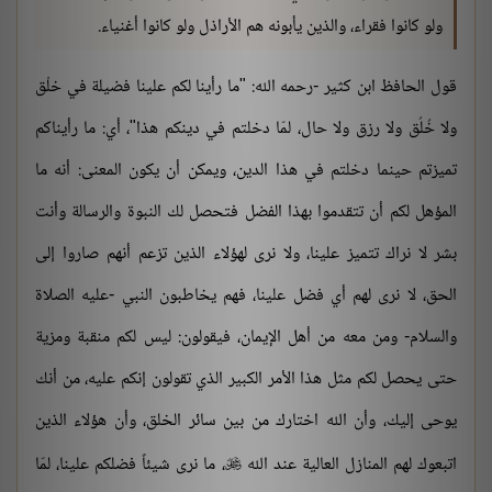
ولو كانوا فقراء، والذين يأبونه هم الأراذل ولو كانوا أغنياء.
قول الحافظ ابن كثير -رحمه الله: "ما رأينا لكم علينا فضيلة في خلْق
ولا خُلُق ولا رزق ولا حال، لمّا دخلتم في دينكم هذا"، أي: ما رأيناكم
تميزتم حينما دخلتم في هذا الدين، ويمكن أن يكون المعنى: أنه ما
المؤهل لكم أن تتقدموا بهذا الفضل فتحصل لك النبوة والرسالة وأنت
بشر لا نراك تتميز علينا، ولا نرى لهؤلاء الذين تزعم أنهم صاروا إلى
الحق، لا نرى لهم أي فضل علينا، فهم يخاطبون النبي -عليه الصلاة
والسلام- ومن معه من أهل الإيمان، فيقولون: ليس لكم منقبة ومزية
حتى يحصل لكم مثل هذا الأمر الكبير الذي تقولون إنكم عليه، من أنك
يوحى إليك، وأن الله اختارك من بين سائر الخلق، وأن هؤلاء الذين
اتبعوك لهم المنازل العالية عند الله
، ما نرى شيئاً فضلكم علينا، لمّا
