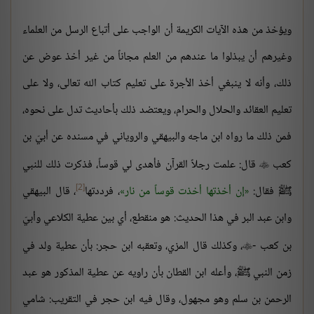
ويؤخذ من هذه الآيات الكريمة أن الواجب على أتباع الرسل من العلماء
وغيرهم أن يبذلوا ما عندهم من العلم مجاناً من غير أخذ عوض عن
ذلك، وأنه لا ينبغي أخذ الأجرة على تعليم كتاب الله تعالى، ولا على
تعليم العقائد والحلال والحرام، ويعتضد ذلك بأحاديث تدل على نحوه،
فمن ذلك ما رواه ابن ماجه والبيهقي والروياني في مسنده عن أبيّ بن
كعب
قال: علمت رجلاً القرآن فأهدى لي قوساً، فذكرت ذلك للنبي

[2]
ﷺ فقال:
إن أخذتها أخذت قوساً من نار
، فرددتها
، قال البيهقي
وابن عبد البر في هذا الحديث: هو منقطع، أي بين عطية الكلاعي وأبيّ
بن كعب -
، وكذلك قال المزي، وتعقبه ابن حجر: بأن عطية ولد في

زمن النبي ﷺ، وأعله ابن القطان بأن راويه عن عطية المذكور هو عبد
الرحمن بن سلم وهو مجهول، وقال فيه ابن حجر في التقريب: شامي