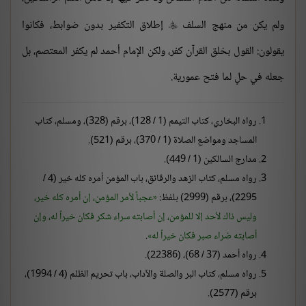
ولم يكن من منهج السلف
إطلاق التكفير بدون ضوابط، فكانوا

يقولون: القول بخلق القرآن كفر، ولكن الإمام أحمد لم يكفر المعتصم، بل
جعله في حل
لما فتح عمورية.
رواه البخاري، كتاب التيمم (1 / 128)، برقم (328)، ومسلم، كتاب
المساجد ومواضع الصلاة (1 / 370)، برقم (521).
مدارج السالكين (1 / 449).
رواه مسلم، كتاب الزهد والرقائق، باب المؤمن أمره كله خير (4 /
2295)، برقم (2999) بلفظ:
عجباً لأمر المؤمن، إن أمره كله خير،
وليس ذاك لأحد إلا للمؤمن، إن أصابته سراء شكر فكان خيراً له، وإن
أصابته ضراء صبر فكان خيراً له
.
رواه أحمد (37 / 68)، (22386).
رواه مسلم، كتاب البر والصلة والآداب، باب تحريم الظلم (4 / 1994)،
برقم (2577).