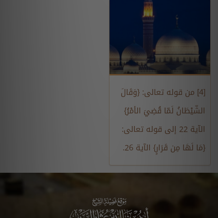
[4] من قوله تعالى: {وَقَالَ
الشّيْطَانُ لَمّا قُضِيَ الأمْرُ}
الآية 22 إلى قوله تعالى:
{مَا لَهَا مِن قَرَارٍ} الآية 26.