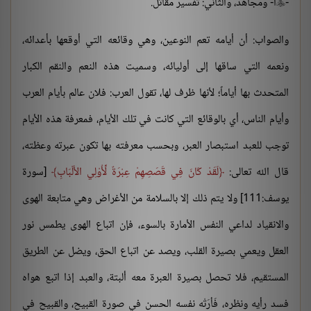
-
ا- ومجاهد، والثاني: تفسير مقاتل.

والصواب: أن أيامه تعم النوعين، وهي وقائعه التي أوقعها بأعدائه،
ونعمه التي ساقها إلى أوليائه، وسميت هذه النعم والنقم الكبار
المتحدث بها أياماً؛ لأنها ظرف لها، تقول العرب: فلان عالم بأيام العرب
وأيام الناس، أي بالوقائع التي كانت في تلك الأيام، فمعرفة هذه الأيام
توجب للعبد استبصار العبر، وبحسب معرفته بها تكون عبرته وعظته،
قال الله تعالى:
لَقَدْ كَانَ فِي قَصَصِهِمْ عِبْرَةٌ لِّأُوْلِي الأَلْبَابِ
[سورة
يوسف:111] ولا يتم ذلك إلا بالسلامة من الأغراض وهي متابعة الهوى
والانقياد لداعي النفس الأمارة بالسوء، فإن اتباع الهوى يطمس نور
العقل ويعمي بصيرة القلب، ويصد عن اتباع الحق، ويضل عن الطريق
المستقيم، فلا تحصل بصيرة العبرة معه ألبتة، والعبد إذا اتبع هواه
فسد رأيه ونظره، فَأرَتْه نفسه الحسن في صورة القبيح، والقبيح في