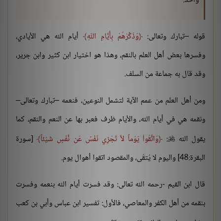
واحد.
قوله –تبارك وتعالى:
وَذَكِّرْهُمْ بِأَيَّامِ اللّهِ
أيام الله هي الأيادي،
وفسرها بعض أهل العلم بالنقم، وهذا هو اختيار ابن كثير وابن جرير،
وقد قال به جماعة من السلف.
ومن أهل العلم من عمم الآية لتشمل النوعين، فنعمه –تبارك وتعالى–
ونقمه هي في أيام الله، والأيام ظرف فعبر بها عن النعم والنقم، كما
يقول الله
:
وَاتَّقُواْ يَوْماً لاَّ تَجْزِي نَفْسٌ عَن نَّفْسٍ شَيْئاً
[سورة

البقرة:48] واليوم لا يُتقَى، والمقصود اتقوا أهوال يوم.
قال ابن القيم -رحمه الله تعالى: وقد فسرت أيام الله بنعمه وفسرت
بنقمه من أهل الكفر والمعاصي، فالأول: تفسير ابن عباس وأبي بن كعب