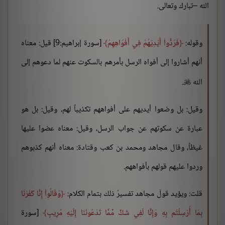
الله –تبارك وتعالى.
وقوله:
فَرَدُّواْ أَيْدِيَهُمْ فِي أَفْوَاهِهِمْ
[سورة إبراهيم:9] قيل: معناه
أنهم أشاروا إلى أفواه الرسل بأمرهم بالسكوت عنهم لما دعوهم إلى
الله
.

وقيل: بل وضعوا أيديهم على أفواههم تكذيباً لهم، وقيل: بل هو
عبارة عن سكوتهم عن جواب الرسل، وقيل: معناه عضوا عليها
غيظاً، وقال مجاهد ومحمد بن كعب وقتادة: معناه أنهم كذبوهم
وردوا عليهم قولهم بأفواههم.
قلت: ويؤيد قولَ مجاهد تفسيرُ ذلك بتمام الكلام:
وَقَالُواْ إِنَّا كَفَرْنَا
بِمَا أُرْسِلْتُم بِهِ وَإِنَّا لَفِي شَكٍّ مِّمَّا تَدْعُونَنَا إِلَيْهِ مُرِيبٍ
[سورة