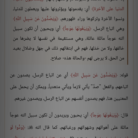
الدنيا على الآخرة
أي: يقدمونها ويؤثرونها عليها ويعملون للدنيا،
ونسوا الآخرة وتركوها وراء ظهورهم،
وَيَصُدُّونَ عَنْ سَبِيلِ اللَّهِ
وهي اتباع الرسل،
وَيَبْغُونَهَا عِوَجاً
أي: ويحبون أن تكون سبيل
الله عوجاً مائلة عائلة، وهي مستقيمة في نفسها لا يضرها من
خالفها، ولا من خذلها، فهم في ابتغائهم ذلك في جهل وضلال بعيد
من الحق، لا يرجى لهم -والحالة هذه- صلاح.
قوله:
وَيَصُدُّونَ عَنْ سَبِيلِ اللَّهِ
أي عن اتباع الرسل، يصدون عن
اتباعهم، والفعل "صدَّ" يأتي لازماً ويأتي متعدياً، ويمكن أن يحمل على
المعنيين هنا، فهم يصدون أنفسهم عن اتباع الرسل، ويصدون غيرهم.
قال:
وَيَبْغُونَهَا عِوَجاً
أي: يحبون ويريدون أن تكون سبيل الله عوجاً
مائلة على أهوائهم وشهواتهم ورغباتهم، كما قال الله
:
وَدُّوا لَوْ
