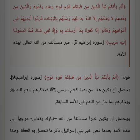
أَلَمْ يَأْتِكُمْ نَبَأُ الَّذِينَ مِن قَبْلِكُمْ قَوْمِ نُوحٍ وَعَادٍ وَثَمُودَ وَالَّذِينَ مِن
بَعْدِهِمْ لاَ يَعْلَمُهُمْ إِلاَّ اللّهُ جَاءتْهُمْ رُسُلُهُم بِالْبَيِّنَاتِ فَرَدُّواْ أَيْدِيَهُمْ فِي
أَفْوَاهِهِمْ وَقَالُواْ إِنَّا كَفَرْنَا بِمَا أُرْسِلْتُم بِهِ وَإِنَّا لَفِي شَكٍّ مِّمَّا تَدْعُونَنَا
إِلَيْهِ مُرِيبٍ
[سورة إبراهيم:9]، خبر مستأنف من الله تعالى لهذه
الأمة.
قوله:
أَلَمْ يَأْتِكُمْ نَبَأُ الَّذِينَ مِن قَبْلِكُمْ قَوْمِ نُوحٍ
[سورة إبراهيم:9]،
يحتمل أن يكون هذا من بقية كلام موسى ﷺ فيذكرهم بنعم الله

ويذكرهم بما حل من النقم في الأمم السابقة.
ويحتمل أن يكون خبراً مستأنفاً من الله –تبارك وتعالى- موجهاً إلى
هذه الأمة، بعدما قص خبر بني إسرائيل، ذكر ما تحصل به العظة، وهذا