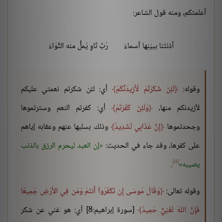
أعلمتكم، ومنه قول الشاعر:
آذنتْنا ببيْنِها أسماءُ
رُبَّ ثَاوٍ يُملُّ منه الثَّوَاءُ
وقوله:
لَئِنْ شَكَرْتُمْ لَأَزِيدَنَّكُمْ
أي: لئن شكرتم نعمتي عليكم
لأزيدنكم منها،
وَلَئِنْ كَفَرْتُمْ
أي: كفرتم النعم وسترتموها
وجحدتموها
إِنَّ عَذَابِي لَشَدِيدٌ
وذلك بسلبها عنهم وعقابه إياهم
على كفرها، وقد جاء في الحديث:
إن العبد ليحرم الرزق بالذنب
[4]
يصيبه
.
وقوله تعالى:
وَقَالَ مُوسَى إِن تَكْفُرُواْ أَنتُمْ وَمَن فِي الأَرْضِ جَمِيعًا
فَإِنَّ اللّهَ لَغَنِيٌّ حَمِيدٌ
[سورة إبراهيم:8] أي: هو غني عن شكر