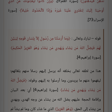
تُدْهِنُ فَيُدْهِنُونَ
[سورة القلم:9]،
وَإِن كَادُواْ لَيَفْتِنُونَكَ عَنِ الَّذِي
أَوْحَيْنَا إِلَيْكَ لِتفْتَرِيَ عَلَيْنَا غَيْرَهُ وَإِذًا لاَّتَّخَذُوكَ خَلِيلاً
[سورة
الإسراء:73].
قوله – تبارك وتعالى :
وَمَا أَرْسَلْنَا مِن رَّسُولٍ إِلاَّ بِلِسَانِ قَوْمِهِ لِيُبَيِّنَ
لَهُمْ فَيُضِلُّ اللّهُ مَن يَشَاء وَيَهْدِي مَن يَشَاء وَهُوَ الْعَزِيزُ الْحَكِيمُ
[سورة إبراهيم:4].
هذا من لطفه تعالى بخلقه أنه يرسل إليهم رسلاً منهم بلغاتهم؛
ليفهموا عنهم ما يريدون، وما أرسلوا به إليهم، وقوله:
فَيُضِلُّ اللّهُ
مَن يَشَاء وَيَهْدِي مَن يَشَاء
[سورة إبراهيم:4] أي: بعد البيان
وإقامة الحجة عليهم، يضل الله من يشاء عن وجه الهدى، ويهدي
من يشاء إلى الحق،
وَهُوَ الْعَزِيزُ
الذي ما شاء كان، وما لم يشأ لم