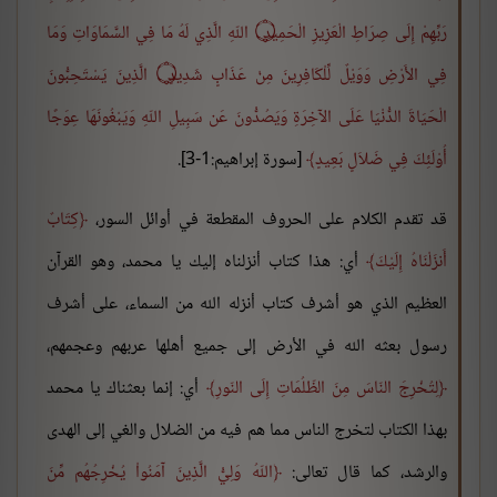
رَبِّهِمْ إِلَى صِرَاطِ الْعَزِيزِ الْحَمِيدِ
۝
اللّهِ الَّذِي لَهُ مَا فِي السَّمَاوَاتِ وَمَا
فِي الأَرْضِ وَوَيْلٌ لِّلْكَافِرِينَ مِنْ عَذَابٍ شَدِيدٍ ۝ الَّذِينَ يَسْتَحِبُّونَ
الْحَيَاةَ الدُّنْيَا عَلَى الآخِرَةِ وَيَصُدُّونَ عَن سَبِيلِ اللّهِ وَيَبْغُونَهَا عِوَجًا
أُوْلَئِكَ فِي ضَلاَلٍ بَعِيدٍ
[سورة إبراهيم:1-3].
قد تقدم الكلام على الحروف المقطعة في أوائل السور،
كِتَابٌ
أَنزَلْنَاهُ إِلَيْكَ
أي: هذا كتاب أنزلناه إليك يا محمد، وهو القرآن
العظيم الذي هو أشرف كتاب أنزله الله من السماء، على أشرف
رسول بعثه الله في الأرض إلى جميع أهلها عربهم وعجمهم،
لِتُخْرِجَ النّاسَ مِنَ الظّلُمَاتِ إِلَى النّورِ
أي: إنما بعثناك يا محمد
بهذا الكتاب لتخرج الناس مما هم فيه من الضلال والغي إلى الهدى
والرشد، كما قال تعالى:
اللّهُ وَلِيُّ الَّذِينَ آمَنُواْ يُخْرِجُهُم مِّنَ