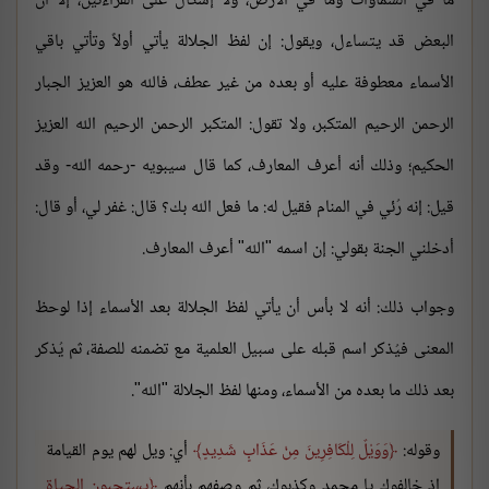
ما في السماوات وما في الأرض، ولا إشكال على القراءتين، إلا أن
البعض قد يتساءل، ويقول: إن لفظ الجلالة يأتي أولاً وتأتي باقي
الأسماء معطوفة عليه أو بعده من غير عطف، فالله هو العزيز الجبار
الرحمن الرحيم المتكبر، ولا تقول: المتكبر الرحمن الرحيم الله العزيز
الحكيم؛ وذلك أنه أعرف المعارف، كما قال سيبويه -رحمه الله- وقد
قيل: إنه رُئي في المنام فقيل له: ما فعل الله بك؟ قال: غفر لي، أو قال:
أدخلني الجنة بقولي: إن اسمه "الله" أعرف المعارف.
وجواب ذلك: أنه لا بأس أن يأتي لفظ الجلالة بعد الأسماء إذا لوحظ
المعنى فيُذكر اسم قبله على سبيل العلمية مع تضمنه للصفة، ثم يُذكر
بعد ذلك ما بعده من الأسماء، ومنها لفظ الجلالة "الله".
وقوله:
وَوَيْلٌ لِلْكَافِرِينَ مِنْ عَذَابٍ شَدِيدٍ
أي: ويل لهم يوم القيامة
إذ خالفوك يا محمد وكذبوك، ثم وصفهم بأنهم
يستحبون الحياة