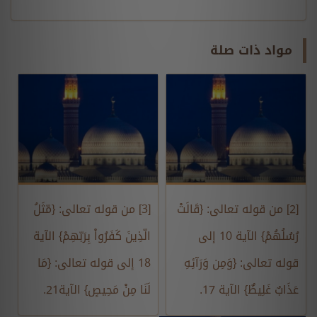
مواد ذات صلة
[2] من قوله تعالى: {قَالَتْ
[3] من قوله تعالى: {مّثَلُ
رُسُلُهُمْ} الآية 10 إلى
الّذِينَ كَفَرُواْ بِرَبّهِمْ} الآية
قوله تعالى: {وَمِن وَرَآئِهِ
18 إلى قوله تعالى: {مَا
عَذَابٌ غَلِيظٌ} الآية 17.
لَنَا مِنْ مَحِيصٍ} الآية21.