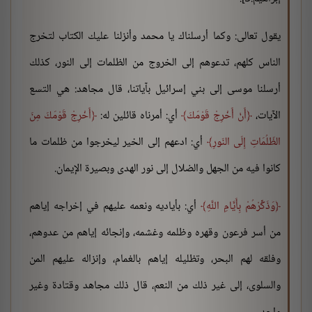
يقول تعالى: وكما أرسلناك يا محمد وأنزلنا عليك الكتاب لتخرج
الناس كلهم، تدعوهم إلى الخروج من الظلمات إلى النور، كذلك
أرسلنا موسى إلى بني إسرائيل بآياتنا، قال مجاهد: هي التسع
الآيات،
أَنْ أَخْرِجْ قَوْمَكَ
أي: أمرناه قائلين له:
أَخْرِجْ قَوْمَكَ مِنَ
الظّلُمَاتِ إِلَى النّورِ
أي: ادعهم إلى الخير ليخرجوا من ظلمات ما
كانوا فيه من الجهل والضلال إلى نور الهدى وبصيرة الإيمان.
وَذَكِّرْهُمْ بِأَيَّامِ اللَّهِ
أي: بأياديه ونعمه عليهم في إخراجه إياهم
من أسر فرعون وقهره وظلمه وغشمه، وإنجائه إياهم من عدوهم،
وفلقه لهم البحر، وتظليله إياهم بالغمام، وإنزاله عليهم المن
والسلوى، إلى غير ذلك من النعم، قال ذلك مجاهد وقتادة وغير