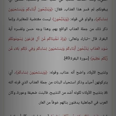
يبغونكم، ثم فسر هذا العذاب، فقال:
وَيُذَبِّحُونَ أَبْنَاءكُمْ وَيَسْتَحْيُونَ
نِسَاءكُمْ
، والواو في قوله:
وَيُذَبِّحُونَ
ليست مقتضية للمغايرة، وإنما
ذكر ذلك من جملة العذاب الواقع بهم، وهذا وجه حسن وتفسره آية
البقرة، قال –تبارك وتعالى:
وَإِذْ نَجَّيْنَاكُم مِّنْ آلِ فِرْعَوْنَ يَسُومُونَكُمْ
سُوَءَ الْعَذَابِ يُذَبِّحُونَ أَبْنَاءكُمْ وَيَسْتَحْيُونَ نِسَاءكُمْ وَفِي ذَلِكُم بَلاء مِّن
رَّبِّكُمْ عَظِيمٌ
[سورة البقرة:49].
وتذبيح الأولاد واضح أنه عذاب، وقوله:
وَيَسْتَحْيُونَ نِسَاءكُمْ
، أي:
يتركونهن أحياء، وذكر استحياء البنات من جملة العذاب الذي قرنه الله
بتذبيح الأولاد؛ لكونه أشد من التذبيح، فالبنت ضعيفة وعورة، وكان

العرب في الجاهلية يدفنون بناتهم خوفاً من العار.