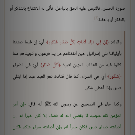
صورة الحسن، فالتبس عليه الحق بالباطل، فأنّى له الانتفاع بالتذكر أو
[2]
بالتفكر أو بالعظة
.
وقوله:
إِنَّ فِي ذَلِكَ لَآياتٍ لِكُلِّ صَبَّارٍ شَكُورٍ
أي: إن فيما صنعنا
بأوليائنا بني إسرائيل حين أنقذناهم من يد فرعون، وأنجيناهم مما
كانوا فيه من العذاب المهين لعبرة
لِّكُلِّ صَبَّارٍ
أي: في الضراء
شَكُور
أي: في السراء، كما قال قتادة: نعم العبد عبد إذا ابتلي
صبر، وإذا أعطي شكر.
وكذا جاء في الصحيح عن رسول الله ﷺ أنه قال:
إن أمر
المؤمن كله عجب، لا يقضي الله له قضاء إلا كان خيراً له، إن
أصابته ضراء صبر، فكان خيراً له، وإن أصابته سراء شكر، فكان