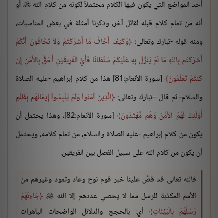
أحد المواضع التي يكون فيها الكلام محتملاً لكونه من كلام الله
أو

أنه من تمام كلام قبله لقائل آخر، وذكرنا أمثلة في بعض المناسبات،
ومنه قوله -تبارك وتعالى:
وَكَيْفَ أَخَافُ مَا أَشْرَكْتُمْ وَلاَ تَخَافُونَ أَنَّكُمْ
أَشْرَكْتُم بِاللّهِ مَا لَمْ يُنَزِّلْ بِهِ عَلَيْكُمْ سُلْطَانًا فَأَيُّ الْفَرِيقَيْنِ أَحَقُّ بِالأَمْنِ إِن
كُنتُمْ تَعْلَمُونَ
[سورة الأنعام:81] هذا من كلام إبراهيم -عليه الصلاة
والسلام- ثم قال –تبارك وتعالى:
الَّذِينَ آمَنُواْ وَلَمْ يَلْبِسُواْ إِيمَانَهُم بِظُلْمٍ
أُوْلَئِكَ لَهُمُ الأَمْنُ وَهُم مُّهْتَدُونَ
[سورة الأنعام:82]، وهذا يحتمل أن
يكون من كلام إبراهيم -عليه الصلاة والسلام، من تمام كلامه، ويحتمل
أن يكون من كلام الله على سبيل الفصل بين الفريقين.
فالله تعالى قد قصَّ علينا خبر قوم نوح وعاد وثمود وغيرهم من
الأمم المكذبة للرسل مما لا يحصي عددهم إلا الله
جَاءَتْهُمْ

رُسُلُهُمْ بِالْبَيِّنَاتِ
أي: بالحجج والدلائل الواضحات الباهرات