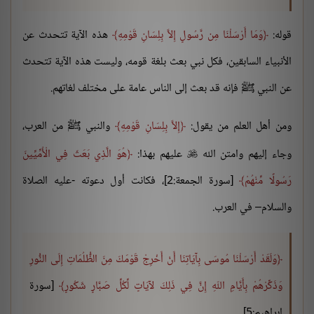
قوله:
وَمَا أَرْسَلْنَا مِن رَّسُولٍ إِلاَّ بِلِسَانِ قَوْمِهِ
هذه الآية تتحدث عن
الأنبياء السابقين، فكل نبي بعث بلغة قومه، وليست هذه الآية تتحدث
عن النبي ﷺ فإنه قد بعث إلى الناس عامة على مختلف لغاتهم.
ومن أهل العلم من يقول:
إِلاَّ بِلِسَانِ قَوْمِهِ
والنبي ﷺ من العرب،
وجاء إليهم وامتن الله
عليهم بهذا:
هُوَ الَّذِي بَعَثَ فِي الْأُمِّيِّينَ

رَسُولًا مِّنْهُمْ
[سورة الجمعة:2]، فكانت أول دعوته -عليه الصلاة
والسلام– في العرب.
وَلَقَدْ أَرْسَلْنَا مُوسَى بِآيَاتِنَا أَنْ أَخْرِجْ قَوْمَكَ مِنَ الظُّلُمَاتِ إِلَى النُّورِ
وَذَكِّرْهُمْ بِأَيَّامِ اللّهِ إِنَّ فِي ذَلِكَ لآيَاتٍ لِّكُلِّ صَبَّارٍ شَكُورٍ
[سورة
إبراهيم:5].