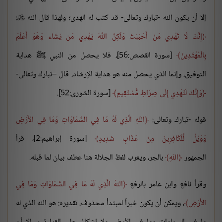
إلا أن يكون الله -تبارك وتعالى- قد كتب له الهدى؛ ولهذا قال الله
:

إِنَّكَ لَا تَهْدِي مَنْ أَحْبَبْتَ وَلَكِنَّ اللَّهَ يَهْدِي مَن يَشَاء وَهُوَ أَعْلَمُ
بِالْمُهْتَدِينَ
[سورة القصص:56]، فلا يحصل من النبي ﷺ هداية
التوفيق، وإنما الذي يحصل منه هو هداية الإرشاد، قال –تبارك وتعالى-
وَإِنَّكَ لَتَهْدِي إِلَى صِرَاطٍ مُّسْتَقِيمٍ
[سورة الشورى:52].
قوله -تبارك وتعالى:
اللّهِ الَّذِي لَهُ مَا فِي السَّمَاوَاتِ وَمَا فِي الأَرْضِ
وَوَيْلٌ لِّلْكَافِرِينَ مِنْ عَذَابٍ شَدِيدٍ
[سورة إبراهيم:2]، قرأ
الجمهور
اللّهِ
بالجر، ويعرب لفظ الجلالة هنا عطف بيان لما قبله.
وقرأ نافع وابن عامر بالرفع
اللهُ الَّذِي لَهُ مَا فِي السَّمَاوَاتِ وَمَا فِي
الأَرْضِ
، ويمكن أن يكون خبراً لمبتدأ محذوف، تقديره: هو الله الذي له