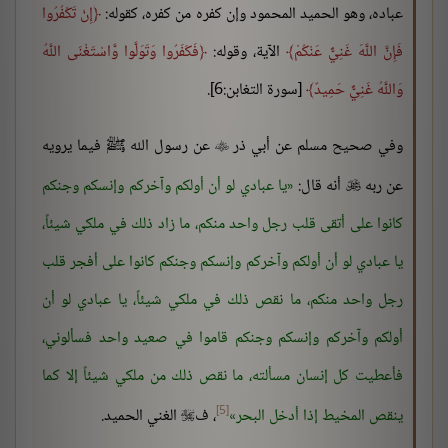
عباده، وهو الحميد المحمود وإن كفره من كفره، كقوله:
إِنْ تَكْفُرُوا
فَإِنَّ اللَّهَ غَنِيٌّ عَنْكُمْ
الآية، وقوله:
فَكَفَرُوا وَتَوَلَّوا وَّاسْتَغْنَى اللَّهُ
وَاللَّهُ غَنِيٌّ حَمِيدٌ
[سورة التغابن:6].
وفي صحيح مسلم عن أبي ذر
عن رسول الله ﷺ فيما يرويه

عن ربه
أنه قال:
يا عبادي لو أن أولكم وآخركم وإنسكم وجنكم

كانوا على أتقى قلب رجل واحد منكم، ما زاد ذلك في ملكي شيئاً،
يا عبادي لو أن أولكم وآخركم وإنسكم وجنكم كانوا على أفجر قلب
رجل واحد منكم، ما نقص ذلك في ملكي شيئاً، يا عبادي لو أن
أولكم وآخركم وإنسكم وجنكم قاموا في صعيد واحد فسألوني،
فأعطيت كل إنسان مسألته، ما نقص ذلك من ملكي شيئاً إلا كما
[5]
ينقص المخيط إذا أدخل البحر
، ف
الغني الحميد.
