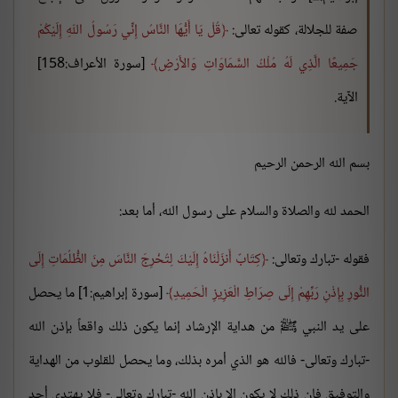
صفة للجلالة، كقوله تعالى:
قُلْ يَا أَيُّهَا النَّاسُ إِنِّي رَسُولُ اللّهِ إِلَيْكُمْ
جَمِيعًا الَّذِي لَهُ مُلْكُ السَّمَاوَاتِ وَالأَرْضِ
[سورة الأعراف:158]
الآية.
بسم الله الرحمن الرحيم
الحمد لله والصلاة والسلام على رسول الله، أما بعد:
فقوله -تبارك وتعالى:
كِتَابٌ أَنزَلْنَاهُ إِلَيْكَ لِتُخْرِجَ النَّاسَ مِنَ الظُّلُمَاتِ إِلَى
النُّورِ بِإِذْنِ رَبِّهِمْ إِلَى صِرَاطِ الْعَزِيزِ الْحَمِيدِ
[سورة إبراهيم:1] ما يحصل
على يد النبي ﷺ من هداية الإرشاد إنما يكون ذلك واقعاً بإذن الله
-تبارك وتعالى- فالله هو الذي أمره بذلك، وما يحصل للقلوب من الهداية
والتوفيق فإن ذلك لا يكون إلا بإذن الله -تبارك وتعالى- فلا يهتدي أحد