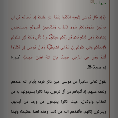
[3]
خيراً له
.
وَإِذْ قَالَ مُوسَى لِقَوْمِهِ اذْكُرُواْ نِعْمَةَ اللّهِ عَلَيْكُمْ إِذْ أَنجَاكُم مِّنْ آلِ
فِرْعَوْنَ يَسُومُونَكُمْ سُوءَ الْعَذَابِ وَيُذَبِّحُونَ أَبْنَاءكُمْ وَيَسْتَحْيُونَ
نِسَاءكُمْ وَفِي ذَلِكُم بَلاء مِّن رَّبِّكُمْ عَظِيمٌ ۝ وَإِذْ تَأَذَّنَ رَبُّكُمْ لَئِن شَكَرْتُمْ
لأَزِيدَنَّكُمْ وَلَئِن كَفَرْتُمْ إِنَّ عَذَابِي لَشَدِيدٌ ۝ وَقَالَ مُوسَى إِن تَكْفُرُواْ
أَنتُمْ وَمَن فِي الأَرْضِ جَمِيعًا فَإِنَّ اللّهَ لَغَنِيٌّ حَمِيدٌ
[سورة
إبراهيم:6-8].
يقول تعالى مخبراً عن موسى حين ذكّر قومه بأيام الله عندهم
ونعمه عليهم، إذ أنجاهم من آل فرعون، وما كانوا يسومونهم به من
العذاب والإذلال، حيث كانوا يذبحون من وجد من أبنائهم،
ويتركون إناثهم، فأنقذهم الله من ذلك، وهذه نعمة عظيمة؛ ولهذا