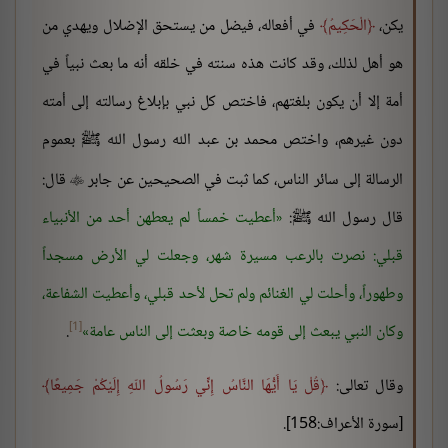
يكن،
الْحَكِيمُ
في أفعاله، فيضل من يستحق الإضلال ويهدي من
هو أهل لذلك، وقد كانت هذه سنته في خلقه أنه ما بعث نبياً في
أمة إلا أن يكون بلغتهم، فاختص كل نبي بإبلاغ رسالته إلى أمته
دون غيرهم، واختص محمد بن عبد الله رسول الله ﷺ بعموم
الرسالة إلى سائر الناس، كما ثبت في الصحيحين عن جابر
قال:

قال رسول الله ﷺ:
أعطيت خمساً لم يعطهن أحد من الأنبياء
قبلي: نصرت بالرعب مسيرة شهر، وجعلت لي الأرض مسجداً
وطهوراً، وأحلت لي الغنائم ولم تحل لأحد قبلي، وأعطيت الشفاعة،
[1]
وكان النبي يبعث إلى قومه خاصة وبعثت إلى الناس عامة
.
وقال تعالى:
قُلْ يَا أَيُّهَا النَّاسُ إِنِّي رَسُولُ اللّهِ إِلَيْكُمْ جَمِيعًا
[سورة الأعراف:158].