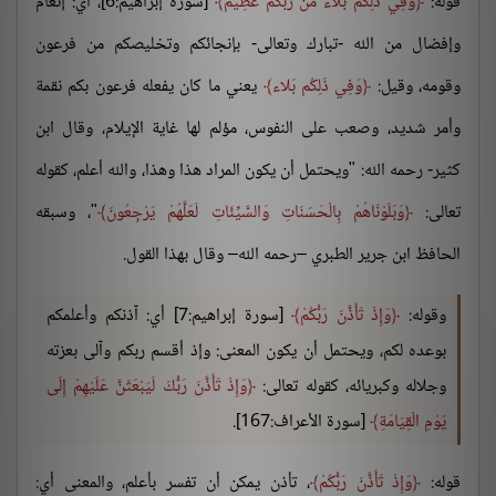
قوله:
وَفِي ذَلِكُم بَلاء مِّن رَّبِّكُمْ عَظِيمٌ
[سورة إبراهيم:6]، أي: إنعام
وإفضال من الله -تبارك وتعالى- بإنجائكم وتخليصكم من فرعون
وقومه، وقيل:
وَفِي ذَلِكُم بَلاء
يعني ما كان يفعله فرعون بكم نقمة
وأمر شديد، وصعب على النفوس، مؤلم لها غاية الإيلام، وقال ابن
كثير- رحمه الله: "ويحتمل أن يكون المراد هذا وهذا، والله أعلم، كقوله
تعالى:
وَبَلَوْنَاهُمْ بِالْحَسَنَاتِ وَالسَّيِّئَاتِ لَعَلَّهُمْ يَرْجِعُونَ
"، وسبقه
الحافظ ابن جرير الطبري –رحمه الله– وقال بهذا القول.
وقوله:
وَإِذْ تَأَذَّنَ رَبُّكُمْ
[سورة إبراهيم:7] أي: آذنكم وأعلمكم
بوعده لكم، ويحتمل أن يكون المعنى: وإذ أقسم ربكم وآلى بعزته
وجلاله وكبريائه، كقوله تعالى:
وَإِذْ تَأَذَّنَ رَبُّكَ لَيَبْعَثَنَّ عَلَيْهِمْ إِلَى
يَوْمِ الْقِيَامَةِ
[سورة الأعراف:167].
قوله:
وَإِذْ تَأَذَّنَ رَبُّكُمْ
، تأذن يمكن أن تفسر بأعلم، والمعنى أي: