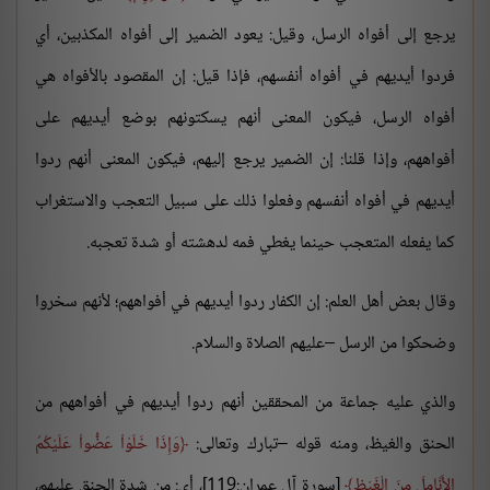
يرجع إلى أفواه الرسل، وقيل: يعود الضمير إلى أفواه المكذبين، أي
فردوا أيديهم في أفواه أنفسهم، فإذا قيل: إن المقصود بالأفواه هي
أفواه الرسل، فيكون المعنى أنهم يسكتونهم بوضع أيديهم على
أفواههم، وإذا قلنا: إن الضمير يرجع إليهم، فيكون المعنى أنهم ردوا
أيديهم في أفواه أنفسهم وفعلوا ذلك على سبيل التعجب والاستغراب
كما يفعله المتعجب حينما يغطي فمه لدهشته أو شدة تعجبه.
وقال بعض أهل العلم: إن الكفار ردوا أيديهم في أفواههم؛ لأنهم سخروا
وضحكوا من الرسل –عليهم الصلاة والسلام.
والذي عليه جماعة من المحققين أنهم ردوا أيديهم في أفواههم من
الحنق والغيظ، ومنه قوله –تبارك وتعالى:
وَإِذَا خَلَوْاْ عَضُّواْ عَلَيْكُمُ
الأَنَامِلَ مِنَ الْغَيْظِ
[سورة آل عمران:119]، أي: من شدة الحنق عليهم،