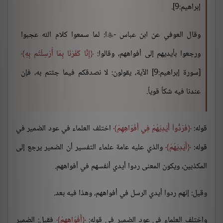
إبراهيم:9].
وقال العوفي عن ابن عباس -
ا: لما سمعوا كلام الله عجبوا

ورجعوا بأيديهم إلى أفواههم، وقالوا:
إِنَّا كَفَرْنَا بِمَا أُرْسِلْتُم بِهِ
[سورة إبراهيم:9] الآية، يقولون: لا نصدقكم فيما جئتم به، فإن
عندنا فيه شكاً قوياً.
قوله:
فَرَدُّواْ أَيْدِيَهُمْ فِي أَفْوَاهِهِمْ
اختلف العلماء في عود الضمير في
قوله:
أَيْدِيَهُمْ
والذي عليه عامة علماء التفسير أن الضمير يرجع إلى
المكذبين، ويكون المعنى ردوا أيدي أنفسهم في أفواههم.
وقيل: إنهم ردوا أيدي الرسل في أفواههم، وهذا فيه بعد.
واختلف العلماء في عود الضمير في قوله:
أَفْوَاهِهِمْ
فقيل: الضمير