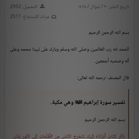
تاريخ النشر: ٢٠ / شوّال / ١٤٢٨
التحميل: 2952
مرات الإستماع: 2511
بسم الله الرحمن الرحيم
الحمد لله رب العالمين، وصلى الله وسلم وبارك على نبينا محمد وعلى
آله وصحبه أجمعين.
قال المصنف -رحمه الله تعالى:
تفسير سورة إبراهيم
وهي مكية.

بسم الله الرحمن الرحيم
الَر كِتَابٌ أَنزَلْنَاهُ إِلَيْكَ لِتُخْرِجَ النَّاسَ مِنَ الظُّلُمَاتِ إِلَى النُّورِ بِإِذْنِ