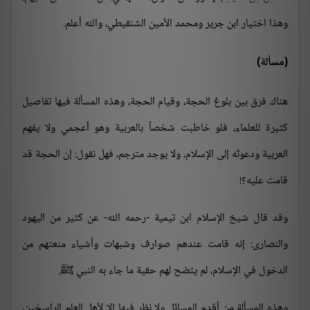
وهذا اختيار ابن جرير ومحمد الأمين الشنقيطي، والله أعلم.
(مسألة)
هناك فرق بين بلوغ الحجة، وقيام الحجة، وهذه المسألة فيها تفاصيل
كثيرة للعلماء، فلو خاطبت شخصاً بالعربية وهو أعجمي ولا يفهم
العربية ودعوتَه إلى الإسلام، ولا يوجد مترجم، فهل نقول: إن الحجة قد
قامت عليه؟!
وقد قال شيخ الإسلام ابن تيمية -رحمه الله- عن كثير من اليهود
والنصارى: إنه قامت عندهم صوارف وشبهات وأشياء منعتهم من
الدخول في الإسلام، لم يتضح لهم حقية ما جاء به النبي ﷺ.
وهذه المسألة من أقدم المسائل ولا نظر فيها إلا لأهل العلم الراسخين،