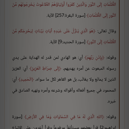
الظُّلُمَاتِ إِلَى النُّوُرِ وَالَّذِينَ كَفَرُواْ أَوْلِيَاؤُهُمُ الطَّاغُوتُ يُخْرِجُونَهُم مِّنَ
النُّورِ إِلَى الظُّلُمَاتِ
[سورة البقرة:257] الآية.
وقال تعالى:
هُوَ الَّذِي يُنَزِّلُ عَلَى عَبْدِهِ آيَاتٍ بَيِّنَاتٍ لِيُخْرِجَكُم مِّنَ
الظُّلُمَاتِ إِلَى النُّورِ
[سورة الحديد:9] الآية.
وقوله:
بِإِذْنِ رَبِّهِمْ
أي: هو الهادي لمن قدر له الهداية على يدي
رسوله المبعوث عن أمره يهديهم،
إِلَى صِرَاطِ الْعَزِيزِ
أي: العزيز
الذين لا يمانَع ولا يغالَب، بل هو القاهر لكل ما سواه،
الْحَمِيدِ
أي:
المحمود في جميع أفعاله وأقواله وشرعه وأمره ونهيه الصادق في
خبره.
وقوله:
اللّهِ الَّذِي لَهُ مَا فِي السَّمَاوَاتِ وَمَا فِي الأَرْضِ
[سورة
إبراهيم:2] قرأ بعضهم مستأنفاً مرفوعاً وقرأ آخرون على الإتباع