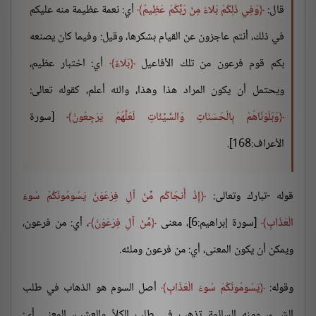
قال:
وَفِي ذَلِكُمْ بَلاءٌ مِنْ رَبِّكُمْ عَظِيمٌ
أي: نعمة عظيمة منه عليكم
في ذلك، أنتم عاجزون عن القيام بشكرها، وقيل: وفيما كان يصنعه
بكم قوم فرعون من تلك الأفاعيل
بَلاءٌ
أي: اختبار عظيم،
ويحتمل أن يكون المراد هذا وهذا، والله أعلم، كقوله تعالى:
وَبَلَوْنَاهُمْ بِالْحَسَنَاتِ وَالسَّيِّئَاتِ لَعَلَّهُمْ يَرْجِعُونَ
[سورة
الأعراف:168].
قوله -تبارك وتعالى:
إِذْ أَنجَاكُم مِّنْ آلِ فِرْعَوْنَ يَسُومُونَكُمْ سُوءَ
الْعَذَابِ
[سورة إبراهيم:6]، معنى
مِّنْ آلِ فِرْعَوْنَ
، أي: من فرعون،
ويمكن أن يكون المعنى، أي: من فرعون وملئه.
وقوله:
يَسُومُونَكُمْ سُوءَ الْعَذَابِ
أصل السوم هو الذهاب في طلب
الشيء، ومنه السائمة تذهب في طلب الكلأ والعشب، المعنى أي: