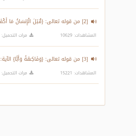
[2] من قوله تعالى: {قُتِلَ الْإِنسَانُ مَا أَكْفَرَهُ} إلى قوله تعالى: {وَحَدَائِقَ غُلْبًا} الآيات:(17-30)
المشاهدات: 10629
مرات التحميل: 7826
[3] من قوله تعالى: {وَفَاكِهَةً وَأَبًّا} الآية:31 إلى آخر السورة
المشاهدات: 15221
مرات التحميل: 6077