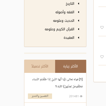
التاريخ
الفقه وأصوله
الحديث وعلومه
القرآن الكريم وعلومه
العقيدة
الأكثر زيارة
الأكثر تحميلاً
[1] قوله تعالى: {يَا أَيُّهَا النَّبِيُّ إِذَا طَلَّقْتُمُ النِّسَاء
فَطَلِّقُوهُنَّ لِعِدَّتِهِنَّ} الآية:1
التفسير والتدبر
201481