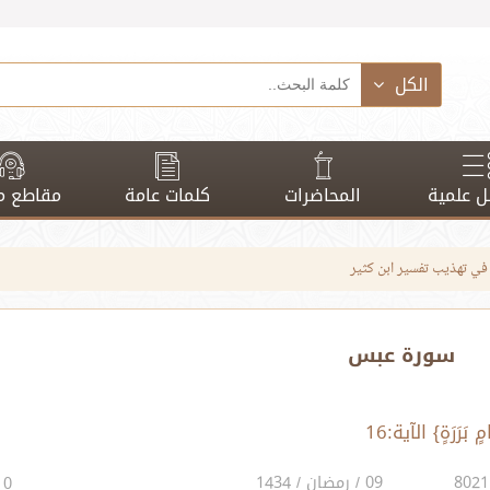
الكل
 علمية
المحاضرات
كلمات عامة
مقاطع م
في تهذيب تفسير ابن كثير
سورة عبس
09 / رمضان / 1434
0