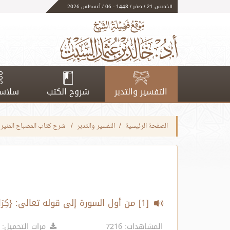
الخميس 21 / صفر / 1448 - 06 / أغسطس 2026
التفسير والتدبر
شروح الكتب
سلاسل
الصفحة الرئيسية
التفسير والتدبر
شرح كتاب المصباح المنير 
[1] من أول السورة إلى قوله تعالى: {كِرَامٍ بَرَرَةٍ} الآية:16
المشاهدات: 7216
مرات التحميل: 8021