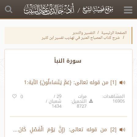
الصفحة الرئيسية
التفسير والتدبر
شرح كتاب المصباح المنير في تهذيب تفسير ابن كثير
سورة النبأ
[1] من قوله تعالى: {عَمَّ يَتَسَاءلُونَ} الآية:1
المشاهدات:
مرات
29 /
0
16905
التحميل:
شعبان /
1434
8727
[2] من قوله تعالى: {إِنَّ يَوْمَ الْفَصْلِ كَانَ