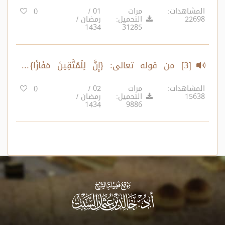
مِيقَاتًا} الآية:17
المشاهدات:
مرات
01 /
0
22698
التحميل:
رمضان /
1434
31285
[3] من قوله تعالى: {إِنَّ لِلْمُتَّقِينَ مَفَازًا}
الآية:31 إلى آخر السورة
المشاهدات:
مرات
02 /
0
15638
التحميل:
رمضان /
1434
9886