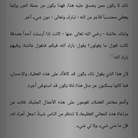
ذلك لا يكون ممن يصدق عليه هذا، فهذا يكون من جملة المن، وإنما
يعطي محتسباً للأجر من الله - تبارك، وتعالى - دون شيء آخر.
ولذلك عائشة - رضي الله تعالى عنها - كانت إذا أرسلت أحداً بصدقة
كانت تقول: ما يقولون؟ يقول: بارك الله فيكم، فتقول عائشة: وفيهم
[1]
بارك الله
.
لأن هذا الذي يقول ذلك يكون قد كافأك على هذه العطية، والإحسان،
فما كانوا يسكتون عن مثل هذا؛ لئلا يكون قد استوفى أجره.
وأنتم معاشر الفضلاء تقومون على هذه الأعمال الجليلة، فلابد من
مراعاة هذه المعاني العظيمة، لا تنتظر من الناس شيئاً، اجعل أمرك لله،
قل: ما مني شيء، ولا لي شيء.