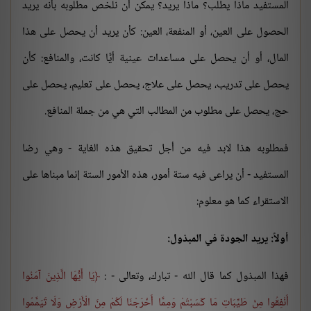
المستفيد ماذا يطلب؟ ماذا يريد؟ يمكن أن نلخص مطلوبه بأنه يريد
الحصول على العين، أو المنفعة، العين: كأن يريد أن يحصل على هذا
المال، أو أن يحصل على مساعدات عينية أيًّا كانت، والمنافع: كأن
يحصل على تدريب، يحصل على علاج، يحصل على تعليم، يحصل على
حج، يحصل على مطلوب من المطالب التي هي من جملة المنافع.
فمطلوبه هذا لابد فيه من أجل تحقيق هذه الغاية - وهي رضا
المستفيد - أن يراعى فيه ستة أمور، هذه الأمور الستة إنما مبناها على
الاستقراء كما هو معلوم:
أولاً: يريد الجودة في المبذول:
فهذا المبذول كما قال الله - تبارك، وتعالى - :
يَا أَيُّهَا الَّذِينَ آمَنُوا
أَنْفِقُوا مِنْ طَيِّبَاتِ مَا كَسَبْتُمْ وَمِمَّا أَخْرَجْنَا لَكُمْ مِنَ الْأَرْضِ وَلَا تَيَمَّمُوا