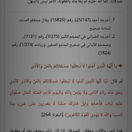
صدقته، كما أنه حليمٌ لم يعاجله بالعقوبة، الأمر ليس بالسهل.
أخرجه أحمد (25/147)، رقم: (15826)، وقال محققو المسند:
إسناده صحيح.
أخرجه الطبراني في المعجم الكبير (7/275)، رقم: (7121)،
وصححه الألباني في صحيح الجامع الصغير، وزيادته (1/374)، رقم:
(1824).
يَا أَيُّهَا الَّذِينَ آمَنُوا لَا تُبْطِلُوا صَدَقَاتِكُمْ بِالْمَنِّ وَالْأَذَى
ثم قال:
يَا أَيُّهَا الَّذِينَ آمَنُوا لَا تُبْطِلُوا صَدَقَاتِكُمْ بِالْمَنِّ وَالْأَذَى كَالَّذِي
يُنْفِقُ مَالَهُ رِئَاءَ النَّاسِ وَلَا يُؤْمِنُ بِاللَّهِ وَالْيَوْمِ الْآخِرِ فَمَثَلُهُ كَمَثَلِ صَفْوَانٍ
عَلَيْهِ تُرَابٌ فَأَصَابَهُ وَابِلٌ فَتَرَكَهُ صَلْدًا لَا يَقْدِرُونَ عَلَى شَيْءٍ مِمَّا
كَسَبُوا وَاللَّهُ لَا يَهْدِي الْقَوْمَ الْكَافِرِينَ
[البقرة: 264].
هذا المن، والأذى يبطلان الصدقة، إذا كان ذلك يحتف بها، أو يعقبها،