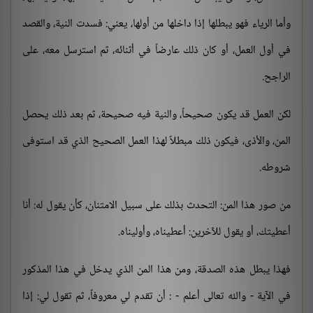
وأما الرياء فهو يبطلها إذا داخلها من أولها، يعني: فسدت النية، والقصد
في أول العمل، أو كان ذلك عارضاً في أثنائه، ثم استرسل معه، على
الراجح.
لكن العمل قد يكون صحيحاً، والنية فيه صحيحة، ثم بعد ذلك يحصل
المن، والأذى، فيكون ذلك مبطلاً لهذا العمل الصحيح الذي قد استوفى
شروطه.
من صور هذا المن: التحدث بذلك على سبيل الامتنان، كأن يقول له: أنا
أعطيتك، أو يقول للآخرين: أعطيناه، وأوليناه.
فهذا يبطل هذه الصدقة، ومن هذا المن الذي يدخل في هذا المذكور
في الآية - والله تعالى أعلم - : أن تقدم لي معروفاً، ثم تقول لي: إذا