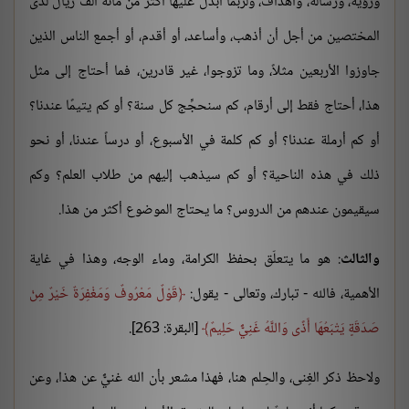
ورؤية، ورسالة، وأهداف، ولربما أبذل عليها أكثر من مائة ألف ريال لدى
المختصين من أجل أن أذهب، وأساعد، أو أقدم، أو أجمع الناس الذين
جاوزوا الأربعين مثلاً، وما تزوجوا، غير قادرين، فما أحتاج إلى مثل
هذا، أحتاج فقط إلى أرقام، كم سنحجِّج كل سنة؟ أو كم يتيمًا عندنا؟
أو كم أرملة عندنا؟ أو كم كلمة في الأسبوع، أو درساً عندنا، أو نحو
ذلك في هذه الناحية؟ أو كم سيذهب إليهم من طلاب العلم؟ وكم
سيقيمون عندهم من الدروس؟ ما يحتاج الموضوع أكثر من هذا.
والثالث
: هو ما يتعلّق بحفظ الكرامة، وماء الوجه، وهذا في غاية
الأهمية، فالله - تبارك، وتعالى - يقول:
قَوْلٌ مَعْرُوفٌ وَمَغْفِرَةٌ خَيْرٌ مِنْ
صَدَقَةٍ يَتْبَعُهَا أَذًى وَاللَّهُ غَنِيٌّ حَلِيمٌ
[البقرة: 263].
ولاحظ ذكر الغِنى، والحِلم هنا، فهذا مشعر بأن الله غنيٌّ عن هذا، وعن