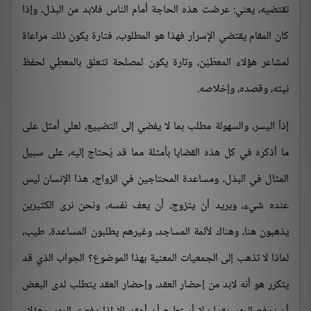
تقتضيه، يعني: عرضت هذه الحاجة أمام الناس فلابد من البذل، وإذا
كان المقام يقتضي الإسرار فهذا هو المطلوب، فتارة يكون ذلك مراعاة
لمشاعر هؤلاء المعطَيْن، وتارة يكون لمصلحة تتعلق بالمعطِي لحفظ
نيته، وقصده، وإخلاصه.
إذاً اليسر، والسهولة مطلب بما لا يفضي إلى التضييع، لعلي أمثل على
ما أذكره في كل هذه القضايا بأمثلة مما قد يُحتاج إليه، على سبيل
المثال في البذل، ومساعدة المحتاجين في الزواج، هذا الإنسان ليس
عنده شيء، ويريد أن يتزوج، أن يعف نفسه، ونحن نرى الكثيرين
يذهبون هنا، وهناك لأئمة المساجد، وغيرهم يطلبون المساعدة، طيب،
لماذا لا تذهب إلى الجمعيات المعنية بهذا الموضوع؟ الجواب الذي قد
يتكرر هو أنه لابد من إحضار العقد، وإحضار العقد يتطلب لدى البعض