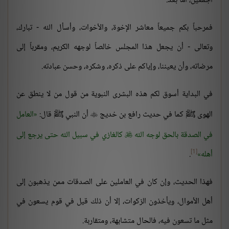
أجمعين، أما بعد:
فمرحباً بكم جميعاً معاشر الإخوة، والأخوات، وأسأل الله - تبارك،
وتعالى - أن يجعل هذا المجلس خالصاً لوجهه الكريم، ومقرباً إلى
مرضاته، وأن يعيننا، وإياكم على ذكره، وشكره، وحسن عبادته.
في البداية أسوق لكم هذه البشرى النبوية من قول من لا ينطق عن
الهوى ﷺ كما في حديث رافع بن خديج
أن النبي ﷺ قال:
العامل

في الصدقة بالحق لوجه الله
كالغازي في سبيل الله حتى يرجع إلى

[1]
أهله
.
فهذا الحديث، وإن كان في العاملين على الصدقات ممن يذهبون إلى
أهل الأموال، ويأخذون الزكوات، إلا أن ذلك قيل في قوم يسعون في
مثل ما تسعون فيه، فالحال متشابهة، ومتقاربة.