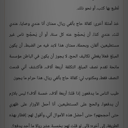
تُطبع بها كتب، أو نحو ذلك.
خذ أمثلة أخرى: كفالة حاج بألفي ريال، ممتاز، أنا عندي وصايا، عندي
ثلث، عندي كذا، أن يُحجَّج عنه كل سنة، أو أن يُحجَّج ناس غير
مستطيعين، ألفان، وبحملة، ممتاز، هذا لابد فيه من الضبط، أن يكون
المبلغ فعلاً يغطي تكاليف الحج، لا يجوز أن يكون في الباطن مؤسسة
مانحة تقدم نصف المبلغ، التكلفة أربعة آلاف، فأكتشف أني قدمت
النصف فقط، ومكتوب لي: كفالة حاج بألفي ريال، هذا حرام ما يجوز.
طيب الناس ما يدفعون إذا قلنا: أربعة آلاف، خمسة آلاف؟ ليس بلازم
أن يدفعوا، والحج على المستطيعين، أنا أحمل الأوزار على ظهري
حتى أحججهم؟ حتى أحصّل هذه الأموال آتي، وأقول لهم: إفطار بهذه
الطريقة، إلى آخره؛ لأني لو قلت لهم: بخمسة عشر ريالا ما أحد يدفع؟.