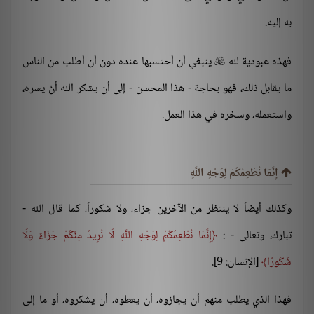
به إليه.
فهذه عبودية لله
ينبغي أن أحتسبها عنده دون أن أطلب من الناس

ما يقابل ذلك، فهو بحاجة - هذا المحسن - إلى أن يشكر الله أنْ يسره،
واستعمله، وسخره في هذا العمل.
إِنَّمَا نُطْعِمُكُمْ لِوَجْهِ اللَّهِ
وكذلك أيضاً لا ينتظر من الآخرين جزاء، ولا شكوراً، كما قال الله -
تبارك، وتعالى - :
إِنَّمَا نُطْعِمُكُمْ لِوَجْهِ اللَّهِ لَا نُرِيدُ مِنْكُمْ جَزَاءً وَلَا
شُكُورًا
[الإنسان: 9].
فهذا الذي يطلب منهم أن يجازوه، أن يعطوه، أن يشكروه، أو ما إلى