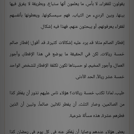
يقولون: للفقراء، لا بأس، ما يعلمون أنها ستباع، وبطريقة لا يفرق فيها
بينها، وبين الرديء من الثياب، فهم سيمسكونها، ويعطونها بأنفسهم
لفقراء يعرفونهم، أو يبحثون عنهم، فهذا فيه إشكال.
إفطار الصائم مثلا قد يرد عليه إشكالات كثيرة، قد أقول: إفطار صائم
خمسة ريالات، لكن في الحقيقة ما يوضع في هذا الإفطار، وأجور
العمال، وأجور المخيم، لو حسبناها تكون تكلفة الإفطار للشخص الواحد
خمسة عشر ريالاً، الحد الأدنى.
طيب، لماذا تكتب خمسة ريالات؟ هؤلاء ناس عليهم نذور أن يفطّر كذا
من الصائمين، وصار الثلث، أن يفطر ثلاثين صائماً، وتبين أن الذين
فطرهم عشرة، هذه مسألة شرعية.
بعض هؤلاء عندهم وصايا أن يُفطَّر عنه في كل يوم في رمضان كذا