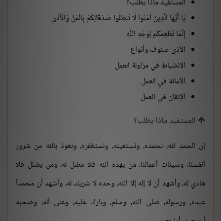
المستفيد ماذا يطلب؟
يَا أَيُّهَا الَّذِينَ آمَنُوا لَا تُبْطِلُوا صَدَقَاتِكُمْ بِالْمَنِّ وَالْأَذَى
إِنَّمَا نُطْعِمُكُمْ لِوَجْهِ اللَّهِ
الأذى صنوف وأنواع
الانضباط في مزاولة العمل
الأمانة في العمل
الإتقان في العمل
المستفيد ماذا يطلب؟
إن الحمد لله، نحمده، ونستعينه، ونستغفره، ونعوذ بالله من شرور
أنفسنا، وسيئات أعمالنا، من يهده الله فلا مضل له، ومن يضلل فلا
هادي له، وأشهد أن لا إله إلا الله، وحده لا شريك له، وأشهد أن محمداً
عبده، ورسوله، صلى الله، وسلم، وبارك عليه، وعلى آله، وصحبه