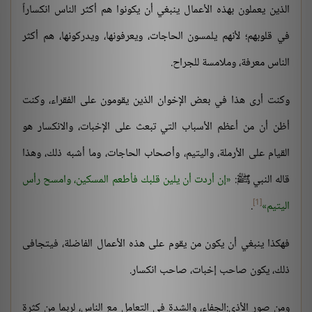
الذين يعملون بهذه الأعمال ينبغي أن يكونوا هم أكثر الناس انكساراً
في قلوبهم؛ لأنهم يلمسون الحاجات، ويعرفونها، ويدركونها، هم أكثر
الناس معرفة، وملامسة للجراح.
وكنت أرى هذا في بعض الإخوان الذين يقومون على الفقراء، وكنت
أظن أن من أعظم الأسباب التي تبعث على الإخبات، والانكسار هو
القيام على الأرملة، واليتيم، وأصحاب الحاجات، وما أشبه ذلك، وهذا
قاله النبي ﷺ:
إن أردت أن يلين قلبك فأطعم المسكين، وامسح رأس
[1]
اليتيم
.
فهكذا ينبغي أن يكون من يقوم على هذه الأعمال الفاضلة، فيتجافى
ذلك، يكون صاحب إخبات، صاحب انكسار.
ومن صور الأذى:الجفاء، والشدة في التعامل مع الناس، لربما من كثرة