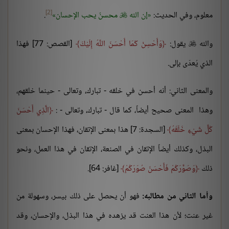
[2]
معلوم، وفي الحديث:
إن الله
محسنٌ يحب الإحسان
.

والله
يقول:
وَأَحْسِنْ كَمَا أَحْسَنَ اللَّهُ إِلَيْكَ
[القصص: 77] فهذا

الذي يُعدّى بإلى.
والمعنى الثاني: أنه أحسن في خلقه - تبارك، وتعالى - حينما خلقهم،
وهذا المعنى صحيح أيضاً، كما قال - تبارك، وتعالى - :
الَّذِي أَحْسَنَ
كُلَّ شَيْءٍ خَلَقَهُ
[السجدة: 7] هذا بمعنى الإتقان، فهذا الإحسان بمعنى
البذل، وكذلك أيضاً الإتقان في الصنعة، الإتقان في هذا العمل، ونحو
ذلك
وَصَوَّرَكُمْ فَأَحْسَنَ صُوَرَكُمْ
[غافر: 64].
وأما الثاني من مطالبه:
فهو أن يحصل على ذلك بيسر، وسهولة من
غير عنت؛ لأن هذا العنت قد يزهده في هذا البذل، والإحسان، وقد