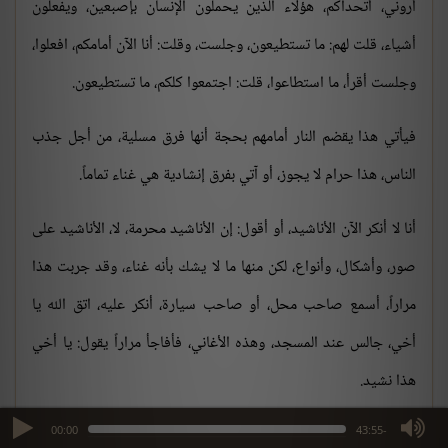
أروني، أتحداكم، هؤلاء الذين يحملون الإنسان بإصبعين، ويفعلون
أشياء، قلت لهم: ما تستطيعون، وجلست، وقلت: أنا الآن أمامكم، افعلوا،
وجلست أقرأ، ما استطاعوا، قلت: اجتمعوا كلكم، ما تستطيعون.
فيأتي هذا يقضم النار أمامهم بحجة أنها فرق مسلية، من أجل جذب
الناس، هذا حرام لا يجوز، أو آتي بفرق إنشادية هي غناء تماماً.
أنا لا أنكر الآن الأناشيد، أو أقول: إن الأناشيد محرمة، لا، الأناشيد على
صور، وأشكال، وأنواع، لكن منها ما لا يشك بأنه غناء، وقد جربت هذا
مراراً، أسمع صاحب محل، أو صاحب سيارة، أنكر عليه، اتق الله يا
أخي، جالس عند المسجد، وهذه الأغاني، فأفاجأ مراراً يقول: يا أخي
هذا نشيد.
max volume
00:00
-43:55
إذاً نحن لا نعرف الغناء، إذا كان هذا نشيدًا إذًا لا يوجد غناء، فكونه