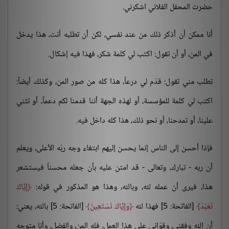
حضرت المحفل الفلاني اشكرني.
أنا ممكن أن أذكر ذلك من عند نفسي، لكن أن تطلبه أنت، هذا يدخل
في المن، أو أن تقول: اكتب لي كلمة شكر، فهذا فيه إشكال.
تطلب مني تقول: قدّم لي درعاً، هذا كله من صور المن، وكذلك أيضاً:
اكتب لي كلمة للمؤسسة، أو لهذه الجهة أننا قدمنا لكم دعماً، أو تثني
علينا، أو تمدحنا، أو نحو ذلك، هذا كله داخل فيه.
فإذا أحسن إلى الناس إنما يحسن إليهم ابتغاء وجه ربّه الأعلى، ويعلم
أن ربه - تبارك، وتعالى - قد امتن عليه بأن جعله محسناً فيستشعر
هذا، فيرى أن عمله لله، وبالله، وهذا هو المذكور في قوله:
إِيَّاكَ
نَعْبُدُ
[الفاتحة: 5] فهذا لله
وَإِيَّاكَ نَسْتَعِينُ
[الفاتحة: 5] بالله، يعني:
أن الله وفقني، وقوّاني على هذا العمل، فله المن، والفضل، وأنا متوجه