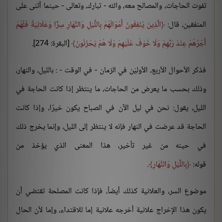
تفوت الحاجات، والمصالح معه، والله - تبارك، وتعالى - حينما أثنى على
المنفقين، قال:
الَّذِينَ يُنْفِقُونَ أَمْوَالَهُمْ بِاللَّيْلِ وَالنَّهَارِ سِرًّا وَعَلَانِيَةً فَلَهُمْ
أَجْرُهُمْ عِنْدَ رَبِّهِمْ وَلَا خَوْفٌ عَلَيْهِمْ وَلَا هُمْ يَحْزَنُونَ
[البقرة: 274].
فذكر الأحوال الأربع، الأوليْن في الزمان - في الوقت - : بالليل، والنهار،
وذلك بحسب ما يعرض من الحاجات، ما ينتظر إذا كانت الحاجة في
الليل، يقول: نحن في ليل الآن في الصباح يكون خيرًا، وإذا كانت
الحاجة قد عرضت في النهار فإنه لا ينتظر إلى الليل، وإنما يخرج ذلك
في حينه من غير تأخير، هذا المعنى الذي يؤخذ من
قوله:
بِاللَّيْلِ وَالنَّهَارِ
.
موضوع السر، والعلانية كذلك أيضاً، فإذا كانت المصلحة تقتضي أن
يكون هذا الإخراج علانية أخرجه علانية إما للاقتداء، وإما لأن الحال