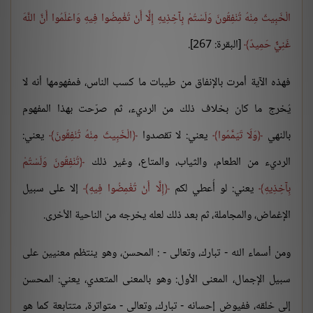
الْخَبِيثَ مِنْهُ تُنْفِقُونَ وَلَسْتُمْ بِآخِذِيهِ إِلَّا أَنْ تُغْمِضُوا فِيهِ وَاعْلَمُوا أَنَّ اللَّهَ
غَنِيٌّ حَمِيدٌ
[البقرة: 267].
فهذه الآية أمرت بالإنفاق من طيبات ما كسب الناس، فمفهومها أنه لا
يُخرج ما كان بخلاف ذلك من الرديء، ثم صرّحت بهذا المفهوم
بالنهي
وَلَا تَيَمَّمُوا
يعني: لا تقصدوا
الْخَبِيثَ مِنْهُ تُنْفِقُونَ
يعني:
الرديء من الطعام، والثياب، والمتاع، وغير ذلك
تُنْفِقُونَ وَلَسْتُمْ
بِآخِذِيهِ
يعني: لو أُعطي لكم
إِلَّا أَنْ تُغْمِضُوا فِيهِ
إلا على سبيل
الإغماض، والمجاملة، ثم بعد ذلك لعله يخرجه من الناحية الأخرى.
ومن أسماء الله - تبارك، وتعالى - : المحسن، وهو ينتظم معنيين على
سبيل الإجمال، المعنى الأول: وهو بالمعنى المتعدي، يعني: المحسن
إلى خلقه، ففيوض إحسانه - تبارك، وتعالى - متواترة، متتابعة كما هو