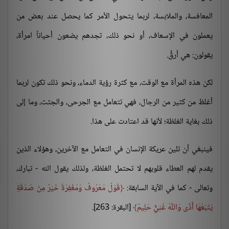
المعافسة، والملابسة، لربما يتحول الأمر كما يحصل عند بعض من
يعملون في الإسعاف، أو نحو ذلك، تجدهم يضعون أحياناً امرأة،
يقولون: هي أرقُّ.
لكن هذه المرأة مع الوقت، مع كثرة رؤية الدماء، ونحو ذلك تكون لربما
أغلظ من كثير من الرجال، فهي تتعامل مع الجرحى، والجثث، وما إلى
ذلك بغاية الغلظة؛ لأنها قد اعتادت على هذا.
فينبغي أن تلين عريكة الإنسان في التعامل مع الآخرين، وهؤلاء الذين
يقدم لهم العطاء قلوبهم لا تحتمل الغلظة، ولذلك يقول الله - تبارك،
وتعالى - كما في الآية السابقة:
قَوْلٌ مَعْرُوفٌ وَمَغْفِرَةٌ خَيْرٌ مِنْ صَدَقَةٍ
يَتْبَعُهَا أَذًى وَاللَّهُ غَنِيٌّ حَلِيمٌ
[البقرة: 263].