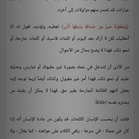
عبارات، قد تصدر منهم مزاولات، إلى آخره.
وَمَغْفِرَةٌ خَيْرٌ مِنْ صَدَقَةٍ يَتْبَعُهَا أَذًى
تعطيه، وتؤذيه، تقول له: أنا
أعطيك، لكن لا أراك بعد اليوم، أو كلمات قاسية، أو كلمات جارحة، أو
نحو ذلك، فهذا لا يصح بحال من الأحوال.
من الأذى أن تتدخل في عمله بصورة غير مقبولة، أو تمارس، وصاية
عليه، أو نحو ذلك، فهذا أمر غير مقبول، وكذلك أيضاً لربما توجه إليه
بعض التهم الظالمة الجارحة بغير حق، فهذا لا يمكن أن يقبله من
يحترم نفسه إطلاقاً.
فلابد أن يحسب الإنسان الكلمات، قد يكون من عادة الإنسان أنه إذا
كان في عجلة - في سرعة - يلقي الكلام على عواهنه - كما يقال - ولا