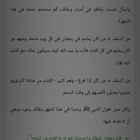
واسأل نفسك، وانظر في أمرك، وحالك، كم ستختم ختمة في هذا
الشهر؟.
من السلف
من كان يختم في رمضان في كل يوم ختمة، ومنهم من

كان يختم في كل ثلاث، فأنت يا عبد الله كيف سيكون حالك مع كتاب
الله
؟

من السلف
من كان إذا فرغ - وهم كثير - الإمام من صلاة التراويح

شمروا يصلون لأنفسهم إلى وقت السحر.
ولكن نحن نقول: النبي ﷺ، وعدنا في هذا الشهر بثلاثة، وعود ينبغي
أن لا نفرط فيها:
[1]
من قام رمضان إيماناً، واحتساباً غفر له ما تقدم من ذنبه
.