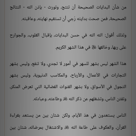
من شأن البدايات الصحيحة أن تنتج، وتورث - بإذن الله - النتائج
الصحيحة، فمن صحت بدايته رُجي أن تستقيم نهايته، وعاقبته.
ولذلك أقول: الله الله في حسن البدايات، بإقبال القلوب، والجوارح
على ربها، وخالقها
في هذا الشهر الكريم.

هذا الشهر ليس بشهر للسهر في أمور لا تجدي، ولا تنفع، وليس بشهر
التجارات في الأعمال، والأرباح، والمكاسب الدنيوية، وليس بشهر
التجول في الأسواق، ولا بشهر القنوات الفضائية التي تعرض المنكر،
وتفتن الناس، وتشغلهم عن ذكر الله
وطاعته، وعبادته.

الناس يستعدون في هذ الأيام، ولكن شتان بين من يستعد بقراءة
القرآن، والعكوف على طاعة الله
والاشتغال بمرضاته، شتان بين
