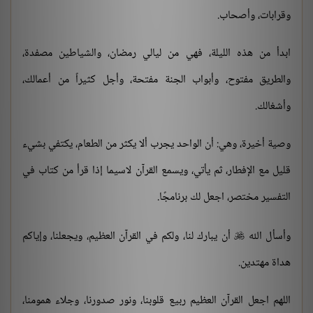
وقرابات، وأصحاب.
ابدأ من هذه الليلة، فهي من ليالي رمضان، والشياطين مصفدة،
والطريق مفتوح، وأبواب الجنة مفتحة، وأجل كثيراً من أعمالك،
وأشغالك.
وصية أخيرة، وهي: أن الواحد يجرب ألا يكثر من الطعام، يكتفي بشيء
قليل مع الإفطار، ثم يأتي، ويسمع القرآن لاسيما إذا قرأ من كتاب في
التفسير مختصر، اجعل لك برنامجًا.
وأسأل الله
أن يبارك لنا، ولكم في القرآن العظيم، ويجعلنا، وإياكم

هداة مهتدين.
اللهم اجعل القرآن العظيم ربيع قلوبنا، ونور صدورنا، وجلاء همومنا،