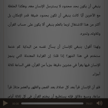
ينبغي أن يكون بحد محدود لا يسترسل الإنسان معه، وهكذا الخلطة
مع الآخرين أيًّا كانت ينبغي أن تكون بحدود ضيقة قدر الإمكان، بل
أكثر من هذا الاشتغال لربما بالعلم ينبغي ألا يكون على حساب القرآن،
وتلاوته، وتدبره.
ولهذا أقول: ينبغي للإنسان أن يسأل نفسه من البداية كم ختمة
ستختم في هذا الشهر؟ إذا قلنا: إن القراءة المعتدلة التي ينجز
الإنسان فيها يقرأ في عشرين دقيقة جزءاً من القرآن، ففي الساعة ثلاثة
أجزاء.
فلو أن الإنسان قرأ بعد كل صلاة، بعد الفجر، والظهر، والعصر مثلاً، قرأ
ساعة، وسبع دقائق فإنه يستطيع أن يختم القرآن في كل ثلاثة أيام،
max volume
00:00
-79:07
يقرأ كل يوم عشرة أجزاء، كل ثلاثة أيام ختمة، في نهاية الشهر عشر