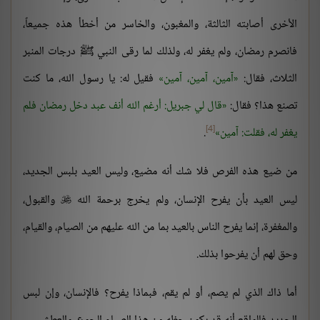
الأخرى أصابته الثالثة، والمغبون، والخاسر من أخطأ هذه جميعاً،
فانصرم رمضان، ولم يغفر له، ولذلك لما رقى النبي ﷺ درجات المنبر
الثلاث، فقال:
آمين، آمين، آمين
فقيل له: يا رسول الله، ما كنت
تصنع هذا؟ فقال:
قال لي جبريل: أرغم الله أنف عبد دخل رمضان فلم
[4]
يغفر له، فقلت: آمين
.
من ضيع هذه الفرص فلا شك أنه مضيع، وليس العيد بلبس الجديد،
ليس العيد بأن يفرح الإنسان، ولم يخرج برحمة الله
والقبول،

والمغفرة، إنما يفرح الناس بالعيد بما من الله عليهم من الصيام، والقيام،
وحق لهم أن يفرحوا بذلك.
أما ذاك الذي لم يصم، أو لم يقم، فبماذا يفرح؟ فالإنسان، وإن لبس