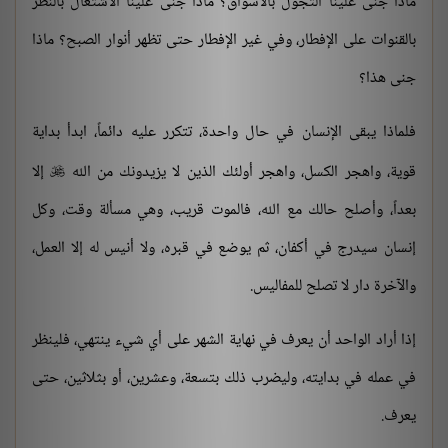
ماذا جنى علينا التجول بالأسواق؟ ماذا جنى علينا الاشتغال بالنظر
بالقنوات على الإفطار، وفي غير الإفطار حتى تظهر أنوار الصبح؟ ماذا
جنى هذا؟
فلماذا يبقى الإنسان في حال واحدة، تتكرر عليه دائماً، ابدأ بداية
قوية، واهجر الكسل، واهجر أولئك الذين لا يزيدونك من الله
إلا

بعداً، وأصلح حالك مع الله، فالموت قريب، وهي مسألة وقت، وكل
إنسان سيدرج في أكفان، ثم يوضع في قبره، ولا أنيس له إلا العمل،
والآخرة دار لا تصلح للمفاليس.
إذا أراد الواحد أن يعرف في نهاية الشهر على أي شيء ينتهي، فلينظر
في عمله في بدايته، وليضرب ذلك بتسعة، وعشرين، أو بثلاثين، حتى
يعرف.