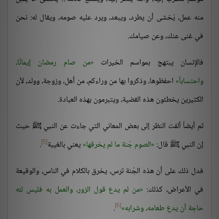
منه عمل، يُخشى أن يطرد، ويبعد، ويرد عليه صومه، ويقال له: نحن
في غنى عنك، وعن صيامك.
فالإنسان يبتهج بمواسم الخيرات
من صام رمضان إيمانًا،
واحتساباً
احفظوها، وذكروا بها من وراءكم، من أهل، وزوجة، وولد، لأن
الكثيرين يخطئون هذه القضية، ويتبرمون بهذه العبادة.
ثم أيضاً ألفت النظر إلى بعض المعاني التي جاءت عن النبي ﷺ حيث
[5]
إن النبي ﷺ قال:
الصوم جُنة ما لم يخرقها
يعني بالغيبة
.
فدل ذلك على أن هذه الجُنة ترس، يخرق بالكلام في الناس، والوقيعة
في الأعراض، كذلك:
من لم يدع قول الزور، والعمل به فليس لله
[6]
حاجة أن يدع طعامه، وشرابه
.