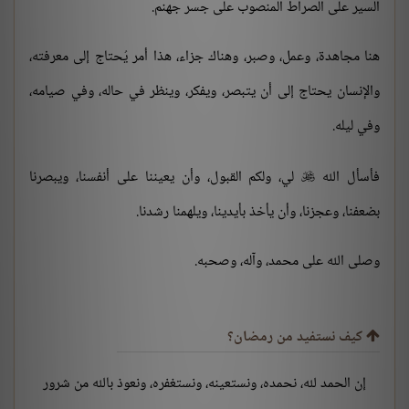
السير على الصراط المنصوب على جسر جهنم.
هنا مجاهدة، وعمل، وصبر، وهناك جزاء، هذا أمر يُحتاج إلى معرفته،
والإنسان يحتاج إلى أن يتبصر، ويفكر، وينظر في حاله، وفي صيامه،
وفي ليله.
فأسأل الله
لي، ولكم القبول، وأن يعيننا على أنفسنا، ويبصرنا

بضعفنا، وعجزنا، وأن يأخذ بأيدينا، ويلهمنا رشدنا.
وصلى الله على محمد، وآله، وصحبه.
كيف نستفيد من رمضان؟
إن الحمد لله، نحمده، ونستعينه، ونستغفره، ونعوذ بالله من شرور