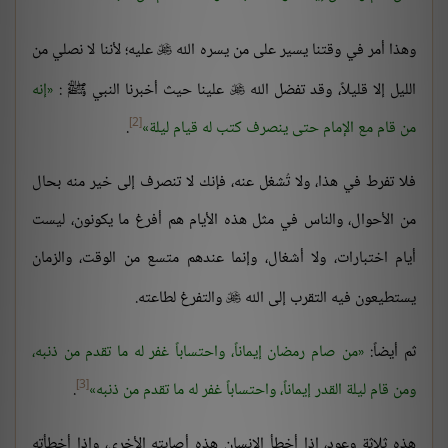
وهذا أمر في وقتنا يسير على من يسره الله
عليه؛ لأننا لا نصلي من

الليل إلا قليلاً، وقد تفضل الله
علينا حيث أخبرنا النبي ﷺ :
إنه

[2]
من قام مع الإمام حتى ينصرف كتب له قيام ليلة
.
فلا تفرط في هذا، ولا تُشغل عنه، فإنك لا تنصرف إلى خير منه بحال
من الأحوال، والناس في مثل هذه الأيام هم أفرغ ما يكونون، ليست
أيام اختبارات، ولا أشغال، وإنما عندهم متسع من الوقت، والزمان
يستطيعون فيه التقرب إلى الله
والتفرغ لطاعته.

ثم أيضاً:
من صام رمضان إيماناً، واحتساباً غفر له ما تقدم من ذنبه،
[3]
ومن قام ليلة القدر إيماناً، واحتساباً غفر له ما تقدم من ذنبه
.
هذه ثلاثة وعود، إذا أخطأ الإنسان هذه أصابته الأخرى، وإذا أخطأته