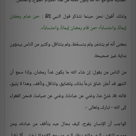
الجديد فالواقع أنه قد يكون حظه من هذا الصيام الجوع، والعطش.
ولذلك أقول: نحن حينما نتذكر قول النبي ﷺ :
من صام رمضان
إيمانًا، واحتساباً
من قام رمضان إيماناً، واحتساباً
.
بمعنى أنه لم يتذمّر، ولم يتسخّط، ولم يتثاقل، وكثير من الناس يبدؤون
بداية غير صحيحة.
من الناس من يقول: إن شاء الله ما يكون غداً رمضان، وإذا سمع أن
الشهر قد أعلن ضاق ذرعاً بذلك، وتضايق، وتثاقل، وتأفف، وهذا لا يليق،
فالله
غنيٌّ عنا، وغني عن عبادتنا، وغني عن صيامنا، فنحن الفقراء

إلى الله - تبارك، وتعالى -.
الواجب أن الإنسان يفرح، كيف بحال عبد يتأفف من عبادته، ومن
موسم للتقرب إليه، والله ينظر إليه، ويسمع كلامه؟! يُخشى ألا يُقبل