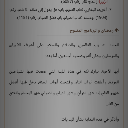
الزُّورِ
[الحج: 30] رقم: (6057).
أخرجه البخاري، كتاب الصوم، باب: هل يقول إني صائم إذا شُتم، رقم:
(1904)، ومسلم، كتاب الصيام، باب فضل الصيام، رقم: (1151).
رمضان والبرنامج المفتوح
الحمد لله رب العالمين، والصلاة، والسلام على أشرف الأنبياء،
والمرسلين، وعلى آله، وصحبه أجمعين، أما بعد:
أيها الأحبة، نبارك لكم في هذه الليلة التي صفدت فيها الشياطين
المردة، وأغلقت أبواب النار، وفتحت أبواب الجنة، دخل فيها أفضل
شهور العام، إنه شهر القرآن، وشهر القيام، والصيام، شهر الرحمة، والعتق
من النار.
وأذكِّر في هذه البداية بشأن البدايات.