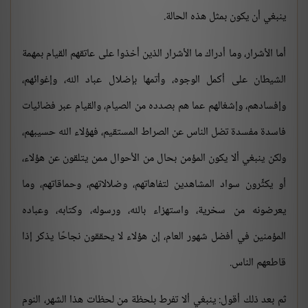
ينبغي أن يكون بمثل هذه الحالة.
أما الأشرار، وما أدراك ما الأشرار الذين أخذوا على عاتقهم القيام بمهمة
الشيطان على أكمل الوجوه، وأتمها بإضلال عباد الله، وإغوائهم،
وإفسادهم، وإشغالهم عما هم بصدده من الصيام، والقيام عبر فضائيات
فاسدة مفسدة تضل الناس عن الصراط المستقيم، فهؤلاء الله حسيبهم،
ولكن ينبغي ألا يكون المؤمن بحال من الأحوال ممن يتلقون عن هؤلاء،
أو يكثِّرون سواد المشاهدين لتفاهاتهم، وضلالاتهم، وحماقاتهم، وما
يعرضونه من سخرية، واستهزاء بالله، ورسوله، وكتابه، وعباده
المؤمنين في أفضل شهور العام، إن هؤلاء لا يحققون نجاحًا يذكر إذا
قاطعهم الناس.
ثم بعد ذلك أقول: ينبغي ألا تفرط بلحظة من لحظات هذا الشهر، النوم