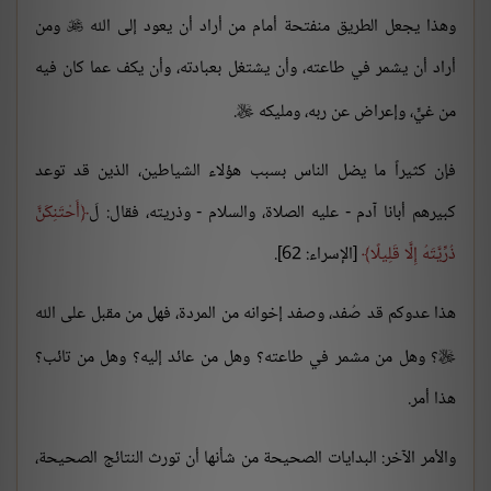
وهذا يجعل الطريق منفتحة أمام من أراد أن يعود إلى الله
ومن

أراد أن يشمر في طاعته، وأن يشتغل بعبادته، وأن يكف عما كان فيه
من غيٍّ، وإعراض عن ربه، ومليكه
.

فإن كثيراً ما يضل الناس بسبب هؤلاء الشياطين، الذين قد توعد
كبيرهم أبانا آدم - عليه الصلاة، والسلام - وذريته، فقال: لَ
أَحْتَنِكَنَّ
ذُرِّيَّتَهُ إِلَّا قَلِيلًا
[الإسراء: 62].
هذا عدوكم قد صُفد، وصفد إخوانه من المردة، فهل من مقبل على الله
؟ وهل من مشمر في طاعته؟ وهل من عائد إليه؟ وهل من تائب؟

هذا أمر.
والأمر الآخر: البدايات الصحيحة من شأنها أن تورث النتائج الصحيحة،