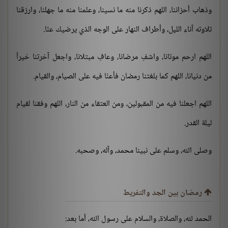
وذهاب أحزاننا، اللهم ذكرنا منه ما نسينا، وعلمنا منه ما جهلنا، وارزقنا
تلاوته آناء الليل، وأطراف النهار على الوجه الذي يرضيك عنّا.
اللهم ارحم موتانا، واشفِ مرضانا، وعافِ مبتلانا، واجعل آخرتنا خيراً
من دنيانا، اللهم كما بلغتنا رمضان فأعنّا فيه على الصيام، والقيام.
اللهم اجعلنا فيه من المقبولين، ومن العتقاء من النار، اللهم وفقنا لقيام
ليلة القدر.
وصلى الله، وسلم على نبينا محمد، وآله، وصحبه.
رمضان بين الجد والتفريط
الحمد لله، والصلاة، والسلام على رسول الله، أما بعد: