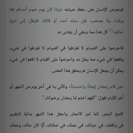
فيحرص الإنسان على حفظ صيامه
وإذا كان يوم صوم أحدكم فلا
يرفث، ولا يصخب، فإن سابه أحد، أو قاتله، فليقل: إني امرؤ
[7]
صائم
كل هذا مما ينبغي أن يُعتنى به.
فاحرصوا على الصيام، لا تفرطوا في الصيام، لا تفرطوا في شيء،
وتقعوا في شيء مما يخل به، واحرصوا على القيام، لا تقعوا في شيء
يمكن أن يجعل الإنسان لم يحقق هذا المعنى.
من قام رمضان إيماناً، واحتساباً
وكأني بنا في آخر يوم من الشهر، أو
آخر الأيام نقول: "اللهم اختم لنا رمضان برضوانك".
كلمح البصر، كما تمر الأعمار، واجعل هذا الشهر بداية للتغيير
في واقعك، في حياتك، في عملك، في صلاتك، أيًّا كان حالك، وعملك