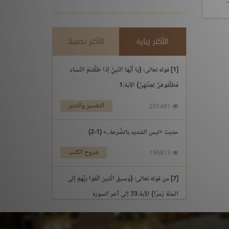
الأكثر زيارة
الأكثر تحميلاً
[1] قوله تعالى: {يَا أَيُّهَا النَّبِيُّ إِذَا طَلَّقْتُمُ النِّسَاء
فَطَلِّقُوهُنَّ لِعِدَّتِهِنَّ} الآية:1
التفسير والتدبر
201481
حديث «ليس الشديد بالصُّرَعة..» (1-2)
شروح الكتب
196813
[7] من قوله تعالى: {وَسِيقَ الَّذِينَ اتَّقَوْا رَبَّهُمْ إِلَى
الْجَنَّةِ زُمَرًا} الآية:73 إلى آخر السورة
التفسير والتدبر
195969