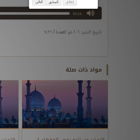
إغلاق
السابق
التالي
max volume
-93:54
تاريخ النشر: ٠٦ / ذو القعدة / ١٤٢٦
مواد ذات صلة
التحذير من تتبع رخص الفقهاء 1
التحذير