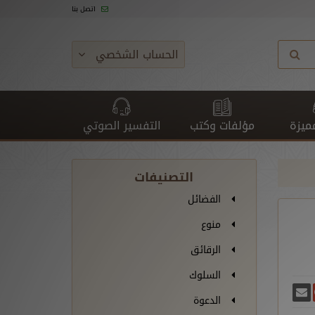
اتصل بنا
الحساب الشخصي
ميزة
مؤلفات وكتب
التفسير الصوتي
التصنيفات
الفضائل
منوع
الرقائق
السلوك
غريدة
يسبوك
أرسل بريدًا
ارك على غوغل بلس
الدعوة