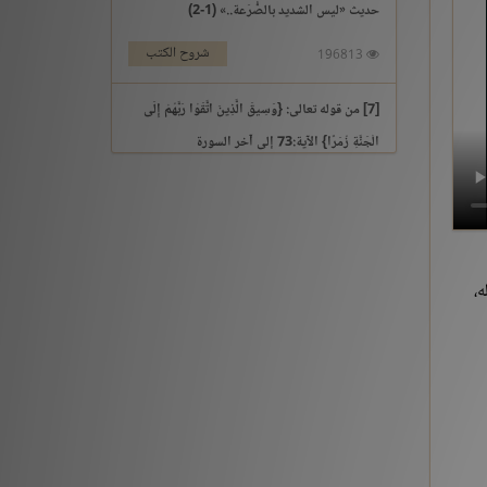
حديث «ليس الشديد بالصُّرَعة..» (1-2)
شروح الكتب
196813
[7] من قوله تعالى: {وَسِيقَ الَّذِينَ اتَّقَوْا رَبَّهُمْ إِلَى
الْجَنَّةِ زُمَرًا} الآية:73 إلى آخر السورة
التفسير والتدبر
195969
[3] من قوله تعالى: {يَوْمَ نَقُولُ لِجَهَنَّمَ هَلِ امْتَلَأْتِ}
الآية:30 إلى آخر السورة
ه،
التفسير والتدبر
176213
حديث «إنما الأعمال بالنيات..» (1-2)
شروح الكتب
259561
حديث «إن الله لا ينظر إلى أجسامكم..» إلى «إذا