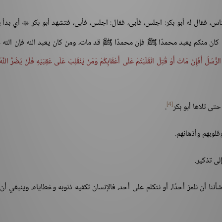
اس، فقال له أبو بكر: اجلس، فأبى، فقال: اجلس، فأبى، فتشهد أبو بكر
أي بدأ ي

ن كان منكم يعبد محمدًا ﷺ فإن محمدًا ﷺ قد مات، ومن كان يعبد الله فإن الله 
رُّسُلُ أَفَإِنْ مَاتَ أَوْ قُتِلَ انْقَلَبْتُمْ عَلَى أَعْقَابِكُمْ وَمَنْ يَنْقَلِبْ عَلَى عَقِبَيْهِ فَلَنْ يَضُرَّ اللَّه
[4]
حتى تلاها أبو بكر
.
لوبهم وأذهانهم.
ى تذكير.
ا أن نلمز أحدًا، أو نتكلم على أحد، فالإنسان تكفيه ذنوبه وخطاياه، وينبغي أن