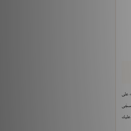
على
مسجّى
 عليك