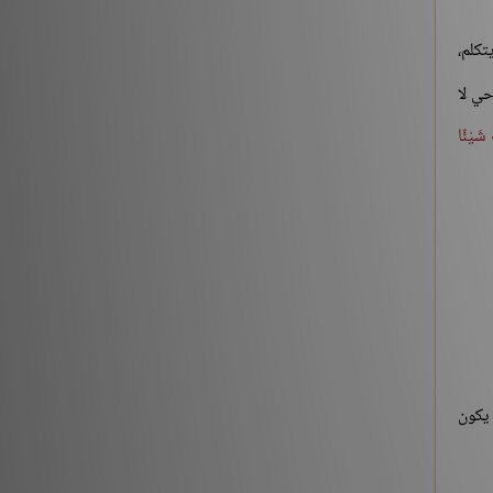
تكلم،
حي لا
َ شَيْئًا
 يكون