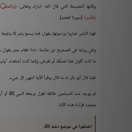
ولكنها النصيحة التي قال الله -تبارك وتعالى:
وَالْعَصْرِ
۝
بِالصَّبْرِ
[سورة العصر].
فهنا الناس صاروا يرددونها، يقول: فما يُسمع بشر إلا يتلوها.
وفي رواية في الصحيح عن عائشة -
ا- فقام عمر، يقول: 

ما كنت أقول هذا تصنُّعًا، أو لغرض، وإنما كنت أعتقده، "وليب
فلما قال أبو بكر
ما قال، وقرأ الآية انتهى كل شيء.

لم يوجد عند المسلمين طائفة تقول برجعة النبي ﷺ أو أن
بمجرد قراءة هذه الآية.
اختلفوا في موضع دفنه ﷺ: