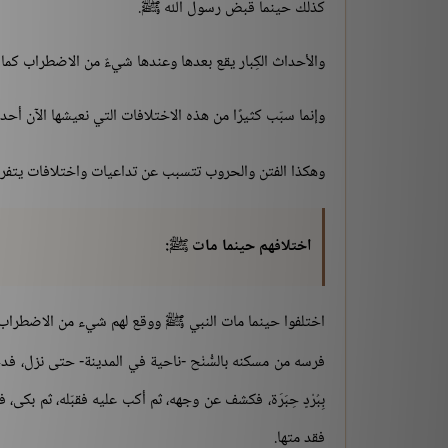
كذلك حينما قبض رسول الله ﷺ.
والأحداث الكِبار يقع بعدها وعندها شيءٌ من الاضطراب كما 
وإنما سبّب كثيرًا من هذه الاختلافات التي نعيشها الآن أ
وهكذا الفتن والحروب تتسبب عن تداعيات واختلافات يتفرق ك
اختلافهم حينما مات ﷺ:
اختلفوا حينما مات النبي ﷺ ووقع لهم شيء من الاضطراب
فرسه من مسكنه بالسُّنْح -ناحية في المدينة- حتى نزل، ف
بِبُرْدٍ حِبَرَة، فكشف عن وجهه، ثم أكب عليه فقبّله، ثم بكى،
فقد متها.