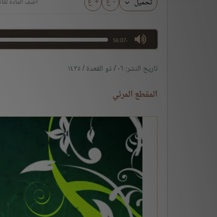
- ع
+ ع
تحميل
أضف المادة لقائ
max volume
-56:07
تاريخ النشر: ٠٦ / ذو القعدة / ١٤٣٥
المقطع المرئي