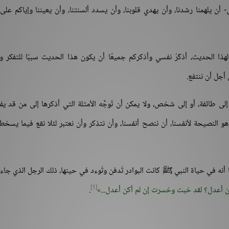
ى- أن يلهمنا رشدنا، وأن يهدي قلوبنا، وأن يسدد ألسنتنا، وأن يعيننا وإياكم على
 لهذا الحديث، أذكّرُ نفسي وأذكركم جميعًا أن يكون هذا الحديث سببًا للتفكر وا
 أجل أن ننتفع.
إلى طائفة، أو إلى شخص، ولا يمكن أن تُوجَّه الأمثلة التي أذكرها إلى من قد ي
هو النصيحة لأنفسنا، أن ننصح أنفسنا، وأن نتذكر وأن نعتبر لئلا نقع فيما يسخطه
نه في حياة النبي ﷺ كانت البوادر تُدفن وتُوءد في حينها، ذلك الرجل الذي جاء 
[1]
كن أعدل؟ لقد خبت وخسرت إن لم أكن أعدل...
.