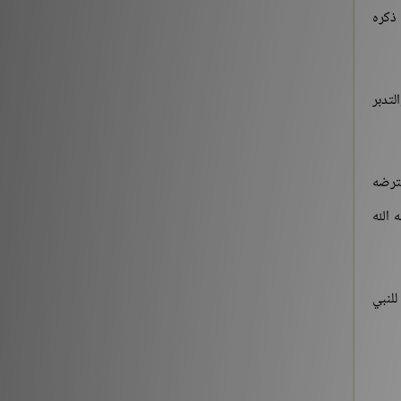
 ذكره
التقى المسلمان بسيفيهما..»
شروح الكتب
212882
لتدبر
‏(22) لَبَّيْكَ اللَّهُمَّ لَبَّيْكَ، لَبَّيْكَ لاَ شَرِيكَ لَكَ لَبَّيْكَ، إِنَّ
الْحَمْدَ، وَالنِّعْمَةَ، لَكَ وَالْمُلْكَ، لاَ شَرِيكَ لَكَ – الجزء
الثاني
فترضه
شروح الكتب
186196
 الله
للنبي