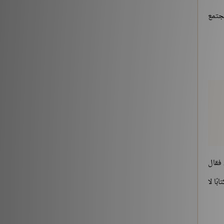
مجتمع
 فقال
ًا لا