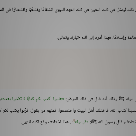
ك ليمثّل في ذلك الحين في ذلك العهد النبوي انشقاقًا وتشعُّبًا وانشطارًا في ال
طاعة وإسلامًا، فهذا أمره إلى الله -تبارك وتعالى.
 موته ﷺ وذلك أنه قال في ذلك المرض:
هلموا أكتب لكم كتابًا لا تضلوا بعده
،
ا كتاب الله، فاختلف أهل البيت واختصموا، فمنهم من يقول: قرِّبوا يكتب لكم كتاب
[3]
لاختلاف، قال رسول الله ﷺ:
قوموا
. هذا اختلاف وقع لكنه انتهى.