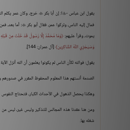
يقول ابن عباس -
ا: إن أبا بكر
خرج، وكان عمر يكلم الن


فمال إليه الناس، وتركوا عمر، فقال أبو بكر
: أما بعد، فم

يموت، وقرأ عليهم:
وَمَا مُحَمَّدٌ إِلَّا رَسُولٌ قَدْ خَلَتْ مِنْ قَبْلِهِ ال
وَسَيَجْزِي اللَّهُ الشَّاكِرِين
[آل عمران: 144].
يقول: فوالله لكأن الناس لم يكونوا يعلمون أن الله أنزل الآية 
الصدمة أنستهم هذا المعلوم المحفوظ المقرر في صدورهم وق
وهكذا يحصل الذهول في الأحداث الكبار، فتحتاج النفوس إل
ومن هنا عقدنا هذه المجالس للتذكير وليس غير، ليس من شأنن
شغله بها.