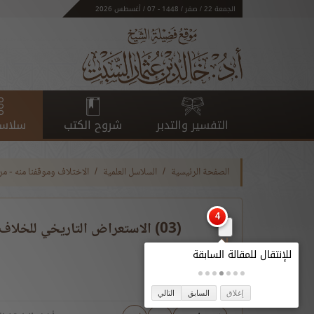
الجمعة 22 / صفر / 1448 - 07 / أغسطس 2026
التفسير والتدبر
شروح الكتب
سلاسل
الصفحة الرئيسية
السلاسل العلمية
الاختلاف وموقفنا منه - م
(03) الاستعراض التاريخي للخلا
إغلاق
السابق
التالي