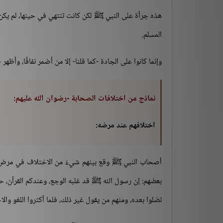
هذه جرأة على النبي ﷺ لكن كانت تنتهي في حينها، لم يكن ذل
المسلم.
وإنما كانوا على الجادة -كما قلنا- إلا من أضمر نفاقًا، وأظهر 
نماذج من اختلافات الصحابة -رضوان الله عليهم:
اختلافهم عند مرضه:
أصحاب النبي ﷺ وقع بينهم شيءٌ من الاختلاف في مرض
بعضهم: إن رسول الله ﷺ قد غلبه الوجع، وعندكم القرآن، حسبن
تضلوا بعده، ومنهم من يقول غير ذلك، فلما أكثروا اللغو وا