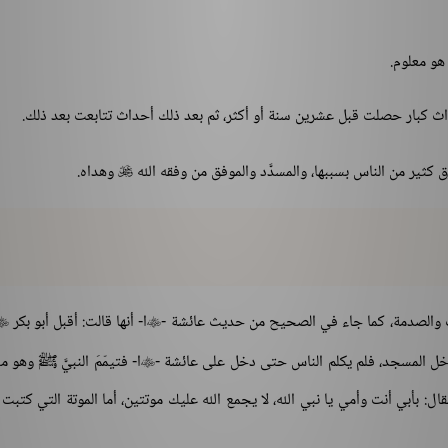
هو معلوم.
حداث كبار حصلت قبل عشرين سنة أو أكثر، ثم بعد ذلك أحداث تتابعت بعد ذلك.
ثير من الناس بسببها، والمسدَّد والموفق من وفقه الله
وهداه.

 والصدمة، كما جاء في الصحيح من حديث عائشة -
ا- أنها قالت: أقبل أبو بكر


دخل المسجد، فلم يكلم الناس حتى دخل على عائشة -
ا- فتيمّمَ النبيَّ ﷺ وهو 

 فقال: بأبي أنت وأمي يا نبي الله، لا يجمع الله عليك موتتين، أما الموتة التي كتبت