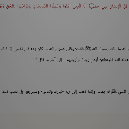
إِنَّ الْإِنْسَانَ لَفِي خُسْرٍ
۝
إِلَّا الَّذِينَ آمَنُوا وَعَمِلُوا الصَّالِحَاتِ وَتَوَاصَوْا بِالْحَقِّ وَتَ
والله ما مات رسول الله ﷺ قالت: وقال عمر: والله ما كان يقع في نفسي إلا ذاك، 
[5]
عثنّه الله فليقطعنّ أيدي رجال وأرجلهم.... إلى آخر ما قال"
.
 النبي ﷺ لم يمت، وإنما ذهب إلى ربه -تبارك وتعالى- وسيرجع، بل ذهب ذلك ج