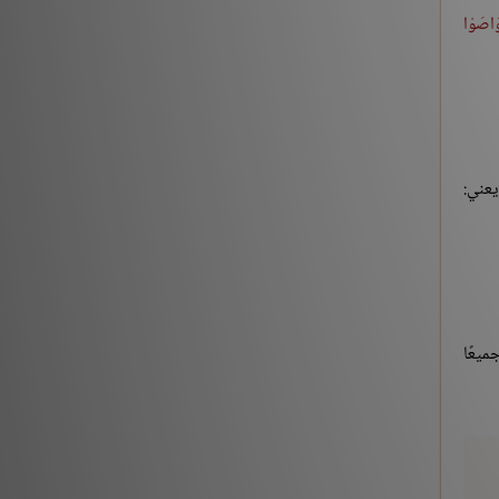
وَاصَوْا
يعني:
ميعًا