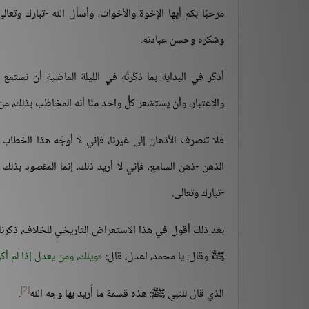
مرحبًا بكم أيها الإخوة والأخوات، وأسأل الله -تبارك وتعال
وشكره وحسن عبادته.
أذكّر في البداية بما ذكَرتُه في الليلة الماضية أن نستمع
والاعتبار، وأن يستشعر كلُّ واحد منّا أنه المخاطَب بذلك، من
فلا تنصرف الأذهان إلى غيرنا، فإني لا أوجّه هذا الخطاب 
الذهن -ذهن السامع، فإني لا أريد ذلك، إنما المقصود بذلك 
-تبارك وتعالى.
بعد ذلك أقول في هذا الاستعراض التاريخي للخلاف، ذكرنا أ
ﷺ وقال: يا محمد، اعدل، قال:
ويلك، ومن يعدل إذا لم أ
[2]
الذي قال للنبي ﷺ: هذه قسمة ما أُريد بها وجه الله
.