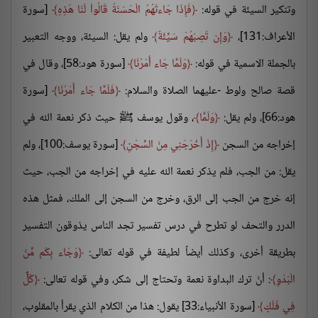
وتنكير السيئة في قوله:
فَإِذَا جَاءتْهُمُ الْحَسَنَةُ قَالُواْ لَنَا هَذِهِ
[سورة
الأعراف:131]،
وَإِن تُصِبْهُمْ سَيِّئَةٌ
ولم يقل: السيئة، ووجه التعبير
بالجملة الاسمية في قوله:
وَلَمَّا جَاء أَمْرُنَا
[سورة هود:58]، وقال في
قصة صالح ولوط -عليهما الصلاة والسلام:
فَلَمَّا جَاء أَمْرُنَا
[سورة
هود:66]، ولم يقل:
وَلَمَّا
، وقول يوسف ﷺ حيث ذكر نعمة الله في
إخراجه من السجن
إِذْ أَخْرَجَنِي مِنَ السِّجْنِ
[سورة يوسف:100]، ولم
يقل: من الجب، فلم يذكر نعمة الله عليه في إخراجه من الجب، حيث
إنه خرج من الجب إلى الرق، وخرج من السجن إلى الملك، فمثل هذه
الدرر والتحف لو تطرح في درس تفسير تجد الناس يذوقون التفسير
بطريقة أخرى، وكذلك أيضاً لطيفة في قوله تعالى:
وَجَاء بِكُم مِّنَ
الْبَدْوِ
: أنّ ترك البداوة نعمة وتحتاج إلى شكر، وفي قوله تعالى:
كُلٌّ
فِي فَلَكٍ
[سورة الأنبياء:33] يقول: هذا من الكلام الذي يقرأ بالمقلوب،