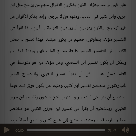
على قول واحد، وهؤلاء الذين يذكرون الأقوال منهم من يرجح مثل ابن
جرير، وابن كثير في الغالب، ومنهم من لا يرجح، وإنما يذكر الأقوال من
غير ترجيح، والذين يقرءون أو يريدون القراءة يسألون ماذا نقرأ في
التفسير هؤلاء يتفاوتون، فمنهم من يكون مبتدئاً فهذا تصلح له بعض
الكتب مثل التفسير الميسر طبعة مجمع الملك فهد، وزبدة التفسير،
ويمكن أن يكون تفسير ابن السعدي، ومن هؤلاء من هو متوسط في
العلم فمثل هذا يمكن أن يقرأ تفسير البغوي، والمصباح المنير
للمباركفوري مختصر تفسير ابن كثير، ومنهم من يكون فوق ذلك فهذا
يستطيع أن يقرأ في "التحرير و التنوير" لابن عاشور، وتفسير ابن جرير
الطبري، ويستطيع أن يقرأ في تفسير ابن جوزي الكلبي هو مختصر
جدا وعبارته قوية ومتينة وتحتاج إلى شرح كثير، والقارئ أحياناً يريد
max volume
أن يقرأ في جانب من الجوانب كأن يريد مثلاً أن يقرأ تفسيراً يشمل
00:00
-78:47