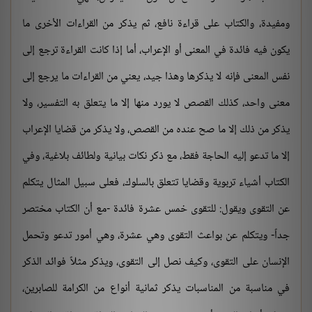
ومفيدة، والكتاب على قراءة نافع، ثم يذكر من القراءات الأخرى ما
يكون فيه فائدة في المعنى أو الإعراب، أما إذا كانت القراءة ترجع إلى
نفس المعنى فإنه لا يذكرها وهذا جيد، يعني من القراءات ما يرجع إلى
معنى واحد، كذلك القصص لا يورد منها إلا ما يتعلق به التفسير، ولا
يذكر من ذلك إلا ما صح عنده من القصص، ولا يذكر من قضايا الإعراب
إلا ما تدعو إليه الحاجة فقط، مع ذكر نكات بيانية ولطائف بلاغية، وفي
الكتاب أشياء تربوية وقضايا تتعلق بالسلوك، فعلى سبيل المثال يتكلم
عن التقوى ويقول: للتقوى خمس عشرة فائدة -مع أن الكتاب مختصر
جداً- ويتكلم عن بواعث التقوى وهي عشرة، وهي أمور تدعو وتحمل
الإنسان على التقوى، وكيف نصل إلى التقوى، ويذكر مثلاً فوائد الذكر
في مناسبة من المناسبات يذكر ثمانية أنواع من الكرامة للصابرين،