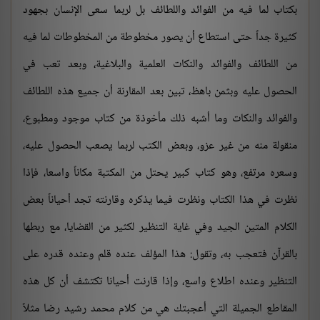
بكتاب لما فيه من الفوائد واللطائف بل لربما سعى الإنسان بجهود
كثيرة جداً حتى استطاع أن يصور مخطوطة من المخطوطات لما فيه
من اللطائف والفوائد والنكات العلمية والبلاغية، وبعد تعب في
الحصول عليه وبثمن باهظ، تبين بعد المقارنة أن جميع هذه اللطائف
والفوائد والنكات وما أشبه ذلك مأخوذة من كتاب موجود ومطبوع،
منقولة منه من غير عزو، وبعض الكتب لربما يصعب الحصول عليه،
وسعره مرتفع، وهو كتاب كبير يحتل من المكتبة مكاناً واسعا، فإذا
نظرت في هذا الكتاب ونظرت فيما يذكره وقارنته تجد أحياناً بعض
الكلام المتين الجيد وفي غاية التنظير لكثير من القضايا، مع ربطها
بالقرآن فتعجب به، وتقول: هذا المؤلف عنده قلم وعنده قدره على
التنظير وعنده اطلاع واسع، وإذا قارنت أحيانا تكتشف أن كل هذه
المقاطع الجميلة التي أعجبتك هي من كلام محمد رشيد رضا مثلاً