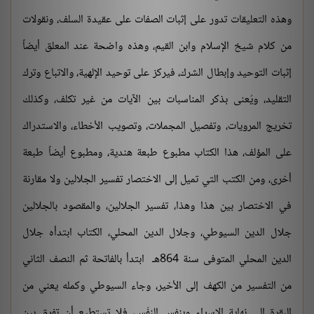
وهذه التعليقات تدور على إثبات الصفات على عقيدة السلف، ونقولات
من كلام شيخ الإسلام وابن القيم، وهذه واضحة عند المعلق أيضاً
إثبات التوحيد وإبطال الشرك، فيركز على توحيد الإلهية، والاتباع وترك
التقليد، ويُعنى بذكر المناسبات بين الآيات من غير تكلف، وكذلك
تخريج المرويات، وتفصيل المجملات، وتصويب الأخطاء، والاستدراك
على المؤلف، هذا الكتاب مطبوع طبعة هندية، ومطبوع أيضاً طبعة
أخرى، ومن الكتب التي تميل إلى الاختصار تفسير الجلالين ولا مقارنة
في الاختصار بين هذا وهذا، تفسير الجلالين، والمقصود بالجلالين
جلال الدين السيوطي، وجلال الدين المحلي، الكتاب ابتدأه جلال
الدين المحلي المتوفى سنة 864هـ ابتدأ بالفاتحة ثم النصف الثاني
من التفسير من الكهف إلى الأخير، وجاء السيوطي وكمله يعني من
البقرة إلى نهاية الإسراء وبنفس النفَس، فلا تستطيع أن تفرق بين