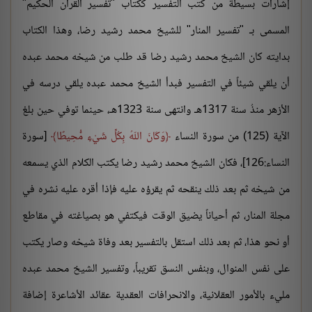
إشارات بسيطة من كتب التفسير ككتاب "تفسير القرآن الحكيم"
المسمى بـ "تفسير المنار" للشيخ محمد رشيد رضا، وهذا الكتاب
بدايته كان الشيخ محمد رشيد رضا قد طلب من شيخه محمد عبده
أن يلقي شيئاً في التفسير فبدأ الشيخ محمد عبده يلقي درسه في
الأزهر منذُ سنة 1317هـ وانتهى سنة 1323هـ، حينما توفي حين بلغ
الآية (125) من سورة النساء
وَكَانَ اللّهُ بِكُلِّ شَيْءٍ مُّحِيطًا
[سورة
النساء:126]، فكان الشيخ محمد رشيد رضا يكتب الكلام الذي يسمعه
من شيخه ثم بعد ذلك ينقحه ثم يقرؤه عليه فإذا أقره عليه نشره في
مجلة المنار، ثم أحياناً يضيق الوقت فيكتفي هو بصياغته في مقاطع
أو نحو هذا، ثم بعد ذلك استقل بالتفسير بعد وفاة شيخه وصار يكتب
على نفس المنوال، وبنفس النسق تقريباً، وتفسير الشيخ محمد عبده
مليء بالأمور العقلانية، والانحرافات العقدية عقائد الأشاعرة إضافة