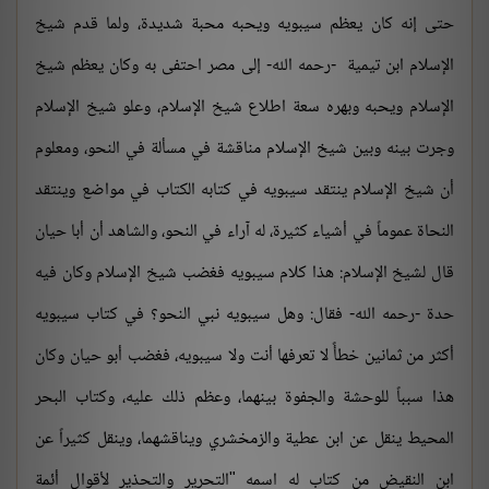
حتى إنه كان يعظم سيبويه ويحبه محبة شديدة، ولما قدم شيخ
الإسلام ابن تيمية -رحمه الله- إلى مصر احتفى به وكان يعظم شيخ
الإسلام ويحبه وبهره سعة اطلاع شيخ الإسلام، وعلو شيخ الإسلام
وجرت بينه وبين شيخ الإسلام مناقشة في مسألة في النحو، ومعلوم
أن شيخ الإسلام ينتقد سيبويه في كتابه الكتاب في مواضع وينتقد
النحاة عموماً في أشياء كثيرة، له آراء في النحو، والشاهد أن أبا حيان
قال لشيخ الإسلام: هذا كلام سيبويه فغضب شيخ الإسلام وكان فيه
حدة -رحمه الله- فقال: وهل سيبويه نبي النحو؟ في كتاب سيبويه
أكثر من ثمانين خطأً لا تعرفها أنت ولا سيبويه، فغضب أبو حيان وكان
هذا سبباً للوحشة والجفوة بينهما، وعظم ذلك عليه، وكتاب البحر
المحيط ينقل عن ابن عطية والزمخشري ويناقشهما، وينقل كثيراً عن
ابن النقيض من كتاب له اسمه "التحرير والتحذير لأقوال أئمة