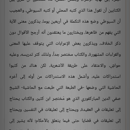
الكتابين أن تقول هذا الذي كتبه المحلي أو كتبه السيوطي، والعجيب
أن السيوطي وضع هذه التكملة في أربعين يوما، يذكرون معنى الآية
التي يفهم من ظاهرها، ويختارون ما يعتقدون أنه أرجح الأقوال دون
ذكر الخلاف، ويذكرون بعض الإعرابات التي يتوقف عليها المعنى
والقراءات المشهورة، والكتاب مختصر جداً، ولذلك كثر تدريسه، وعليه
حواشٍ، والاعتقاد على طريقة الأشعرية، لكن هناك من كتبوا
استدراكات عليه، وأشمل هذه الاستدراكات من أوله إلى آخره
الحاشية التي وضعها -في الطبعة التي طبعت مع الحاشية- الشيخ
صفي الدين المباركفوري الذي هو مُختصِر ابن كثير، والكتاب يحتاج
إلى تعليقات في العقيدة، ويحتاج إلى تعليقات في التفسير، ويحتاج
إلى تعليقات في قضايا حتى فيما يتعلق بالأحكام؛ لأنه يشير إلى