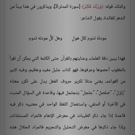
وكذلك قوله:
وَرَبَّكَ فَكَبِّرْ
[سورة المدثر:3]، ويذكرون في هذا بيتاً من
الشعر للفائدة، يقول الشاعر:
مودتهُ تدوم لكل هولٍ
وهل كلٌّ مودته تدوم
فهذا يبين دقة العلماء، وعنايتهم بالقرآن حتى الكلمة التي يمكن أن تقرأ
بالمقلوب أحصوها وعرفوها، فهو كتاب جليل مفيد وعظيم، وفيه كثير
من القواعد، يعني مثلاً تكرير حروف الفعل يدل على تكرر معناه
"زلزل"، "صلصل"، "جلجل" يتجلجل فيها، وقاعدة في السؤال المثبت
في الآخرة أو المنفي، واستعمال اللفظ الواحد في معنييه ذكر فيه
قاعدة إذا جاء ذكر الطيبات في معرض الإنعام فالمراد المستلذات،
وإذا جاء ذكرها في معرض التحليل والتحريم فالمراد الحلال هذه