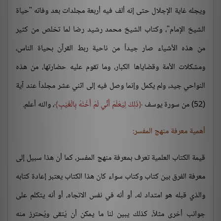
ويجله غاية الإجلال حتى إنه ألف فيه أربعة مجلدات بعد وفاته "حياة
الشيخ الإمام"، وكتاب الشيخ محمد رشيد رضا لما تخلص من كثير
من هذه الأشياء صار جيداً من ناحية ربط القرآن بحياة الناس،
ومشكلات الأمة وقضاياها الكبار، وما تقوم عليه حضارتها، من هذه
النواحي جيد، ولم يكمل وإنما وصل فيه إلى اثني عشر مجلداً عند آية
(52) من سورة يوسف
ذَلِكَ لِيَعْلَمَ أَنِّي لَمْ أَخُنْهُ بِالْغَيْبِ
، والله أعلم.
أهمية معرفة منهج المفسر:
قيمة الكتاب العلمية تعرف بمعرفة منهج المفسر، كما أن هذا سبيل إلى
معرفة الفرق بين كتاب وكتاب سواء كان هذا الكتاب يعتبر إعادة كتابه
والذي قبله هو امتداد له، أو أنه في نفس الاتجاه، أو أنه يتكلم على
جوانب أخرى مثلاً، كذلك يبين لنا ما يمكن أن يُتقى ويُحترز منه