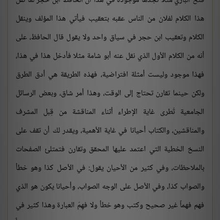
فتح الباري مثلا تجدها موجودة في هذا أن الحافظ ابن حجر لما نقل
هذا الكلام لفلان من الناس عقبه بتعقيب فيأتي هذا المؤلف وينقل
الكلام وتعقيب ابن حجر في سياق واحد ولا يقول قال الحافظ، على
أنه من الكلام الأول الذي نقل عنه أبو شامة مثلا فأدخل هذا في هذا،
فهذا موجود وليست أمثلة افتراضية، فهذه الطريقة هي أدق الطرق
ولكن حينما تقارن تحتاج إلى الوقت، وهذا أمر شاق، وبعض الرسائل
الجامعية تُطرى غاية الإطراء أثناء المناقشة من قِبل المشرف
والمناقشين، والكتاب أحيانا في غاية الأهمية، ويقدر لك أن تقف على
النسخ الخطية التي اعتمد عليها المحقق وتقارن فتمتلئ الصفحات
بالملاحظات، وفي كثير من الأحيان يقول: في الأصل كذا وهو خطأ
والصواب كذا، وفي الأصل على الوجه الصواب، وأحيانا يكون هو الذي
فهم فهماً غير صحيح وكتب وهو خطأ ولا فهِمَ العبارة وهذا كثير في