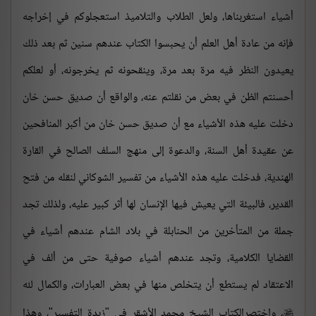
أشياء استغربناها، ولعل الطلاب والتلاميذ استعجلوكم في إخراجه
فإنه من عادة أهل العلم أن يحبسوا الكتاب عندهم سنين ثم بعد ذلك
يعيدون النظر فيه مرة بعد مرة، وينقحونه ثم يخرجونه، أو لعلكم
أحسنتم الظن في بعض من نقلتم عنه، والواقع أن صديق حسن خان
دخلت عليه هذه الأشياء مع أن صديق حسن خان من أكبر المنافحين
عن عقيدة أهل السنة، والدعوة إلى منهج السلف الصالح في القارة
الهندية، فدخلت عليه هذه الأشياء من تفسير الشوكاني لنقله من فتح
القدير، فالبيئة التي يعيش فيها الإنسان لها أثر كبير عليه، ولذلك تجد
جملة من المتأخرين من الحنابلة في بلاد الشام عندهم أشياء في
القضايا الكلامية، وتجد عندهم أشياء صوفية حتى من ألف في
الاعتقاد لم يستطع أن يتخلص منها في بعض العبارات، والكمال لله
، واختصرالكتاب الشيخ محمد الأشقر في "زبدة التفسير"، وهذا
