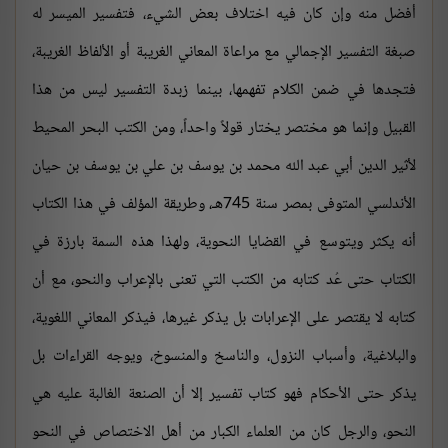
أفضل منه وإن كان فيه اختلاف بعض الشيء، فتفسير الميسر له
صبغة التفسير الإجمالي مع مراعاة المعاني الغريبة أو الألفاظ الغريبة،
فتجدها في ضمن الكلام تفهمها، بينما زبدة التفسير ليس من هذا
القبيل وإنما هو مختصر يختار قولاً واحداً، ومن الكتب البحر المحيط
لأثير الدين أبي عبد الله محمد بن يوسف بن علي بن يوسف بن حيان
الأندلسي المتوفى بمصر سنة 745هـ، وطريقة المؤلف في هذا الكتاب
أنه يكثر ويتوسع في القضايا النحوية، ولهذا هذه السمة بارزة في
الكتاب حتى عُد كتابه من الكتب التي تعنى بالإعراب والنحو، مع أن
كتابه لا يقتصر على الإعرابات بل يذكر غيرها، فيذكر المعاني اللغوية،
والبلاغية، وأسباب النزول، والناسخ والمنسوخ، ويوجه القراءات بل
يذكر حتى الأحكام فهو كتاب تفسير إلا أن الصنعة الغالبة عليه هي
النحو، والرجل كان من العلماء الكبار من أهل الاختصاص في النحو