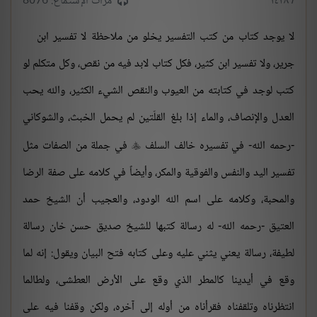
/ ١٤٢٨
مرات الإستماع: 8076
لا يوجد كتاب من كتب التفسير يخلو من ملاحظة لا تفسير ابن
جرير، ولا تفسير ابن كثير، فكل كتاب لابد فيه من نقص، وكل متكلم لو
كتب لوجد في كتابته من العيوب والنقص الشيء الكثير، والله يحب
العدل والإنصاف، والماء إذا بلغ القلّتين لم يحمل الخبث، والشوكاني
-رحمه الله- في تفسيره خالف السلف
في جملة من الصفات مثل

تفسير اليد والنفس والفوقية والمكر، وأيضاً في كلامه على صفة الرضا
والمحبة، وكلامه على اسم الله الودود، والعجيب أن الشيخ حمد
العتيق -رحمه الله- له رسالة كتبها للشيخ صديق حسن خان رسالة
لطيفة، رسالة يعني يثني عليه وعلى كتابه فتح البيان ويقول: إنه لما
وقع في أيدينا كالمطر الذي وقع على الأرض العطشى، ولطالما
انتظرناه وتلقفناه فقرأناه من أوله إلى آخره، ولكن وقفنا فيه على