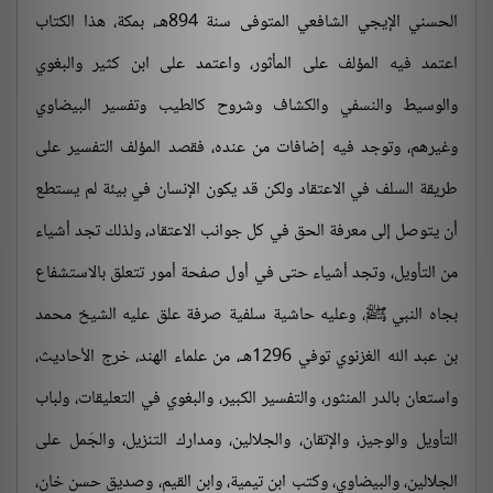
الحسني الإيجي الشافعي المتوفى سنة 894هـ، بمكة، هذا الكتاب
اعتمد فيه المؤلف على المأثور، واعتمد على ابن كثير والبغوي
والوسيط والنسفي والكشاف وشروح كالطيب وتفسير البيضاوي
وغيرهم، وتوجد فيه إضافات من عنده، فقصد المؤلف التفسير على
طريقة السلف في الاعتقاد ولكن قد يكون الإنسان في بيئة لم يستطع
أن يتوصل إلى معرفة الحق في كل جوانب الاعتقاد، ولذلك تجد أشياء
من التأويل، وتجد أشياء حتى في أول صفحة أمور تتعلق بالاستشفاع
بجاه النبي ﷺ، وعليه حاشية سلفية صرفة علق عليه الشيخ محمد
بن عبد الله الغزنوي توفي 1296هـ، من علماء الهند، خرج الأحاديث،
واستعان بالدر المنثور، والتفسير الكبير، والبغوي في التعليقات، ولباب
التأويل والوجيز، والإتقان، والجلالين، ومدارك التنزيل، والجَمل على
الجلالين، والبيضاوي، وكتب ابن تيمية، وابن القيم، وصديق حسن خان،