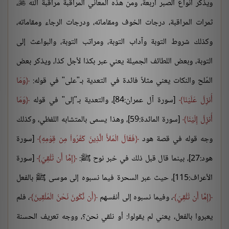
ويذكر أنواع الصبر أربعة، ومن هذه المعاني المراقبة مراقبة الله
،

ثمرات المراقبة، درجات الخوف ومقاماته، ودرجات الرجاء ومقاماته،
وكذلك شروط التوبة وآداب التوبة، ومراتب التوبة، والبواعث إلى
التوبة، وبعض اللطائف الجميلة يعني عبر بكذا لأجل كذا، ويذكر بعض
المٌلح والنكات يعني مثلاً فائدة في التعدية بـ"على" في قوله:
وَمَا
أُنزِلَ عَلَيْنَا
[سورة آل عمران:84]، والتعدية بـ"إلى" في قوله
وَمَا
أُنزِلَ إِلَيْنَا
[سورة المائدة:59]، وهذا يسمى بالمتشابه اللفظي، وكذلك
وجه قوله في قصة هود
فَقَالَ الْمَلأُ الَّذِينَ كَفَرُواْ مِن قِوْمِهِ
[سورة
هود:27]، بينما قال قبل ذلك في خبر نوح ﷺ:
إِمَّا أَن تُلْقِيَ
[سورة
الأعراف:115]، حيث عبر السحرة فيما نسبوه إلى موسى ﷺ بالفعل
إِمَّا أَن تُلْقِيَ
، وفيما نسبوه إلى أنفسهم
أَن نَّكُونَ نَحْنُ الْمُلْقِينَ
، فلم
يعبروا بالفعل، يعني لم يقولوا: أو نلقي نحن؟، ووجه تعريف الحسنة