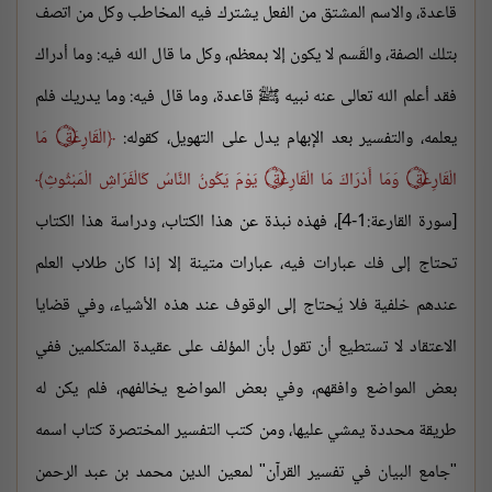
قاعدة، والاسم المشتق من الفعل يشترك فيه المخاطب وكل من اتصف
بتلك الصفة، والقَسم لا يكون إلا بمعظم، وكل ما قال الله فيه: وما أدراك
فقد أعلم الله تعالى عنه نبيه ﷺ قاعدة، وما قال فيه: وما يدريك فلم
يعلمه، والتفسير بعد الإبهام يدل على التهويل، كقوله:
الْقَارِعَةُ
۝
مَا
الْقَارِعَةُ
۝
وَمَا أَدْرَاكَ مَا الْقَارِعَةُ
۝
يَوْمَ يَكُونُ النَّاسُ كَالْفَرَاشِ الْمَبْثُوثِ
[سورة القارعة:1-4]، فهذه نبذة عن هذا الكتاب، ودراسة هذا الكتاب
تحتاج إلى فك عبارات فيه، عبارات متينة إلا إذا كان طلاب العلم
عندهم خلفية فلا يُحتاج إلى الوقوف عند هذه الأشياء، وفي قضايا
الاعتقاد لا تستطيع أن تقول بأن المؤلف على عقيدة المتكلمين ففي
بعض المواضع وافقهم، وفي بعض المواضع يخالفهم، فلم يكن له
طريقة محددة يمشي عليها، ومن كتب التفسير المختصرة كتاب اسمه
"جامع البيان في تفسير القرآن" لمعين الدين محمد بن عبد الرحمن