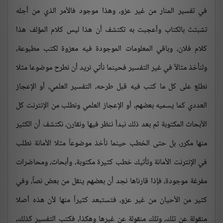
في تفسير المنار من غير عزو، وهذا موجود فالأمر الذي من أجله
تشبثتَ بالكتاب وأعجبت به تكتشف أن هذا ليس كلام المؤلف هذا
كلام فلان، وباقي المعلومات الموجودة فيه معزوة لكتب مطبوعة،
ولنأخذ مثالاً في غير التفسير فحينما نأتي نريد أن نطرح موضوعا مثلا
نطلع على كل ما كتب فيه قبل طرحه، التفسير العلمي، أو الإعجاز
العددي كما يسميه بعضهم، أو الإعجاز العلمي ونطلب من الإنترنت كل
الأبحاث المكتوبة ثم بعد ذلك نبدأ ننظر فيها ونقارن، نكتشف أن الكثير
منها مكرر، بل حتى الخطب حينما نأخذ موضوعاً مثلا الأمانة نطلب
في الإنترنت الأمانة وتأتيك خطب كثيرة مكتوبة، وأبحاث، ومحاضرات
مفرغة موجودة، فإذا قارناها نجد أن بعضهم ينقل من بعض نصاً، وفي
كثير من الأحيان من غير عزو، فتستبعد كثيراً منها لأن هذه أصلا
منقولة عن تلك، وتلك منقولة عن غيرها وهكذا، فكتب التفسير كذلك،