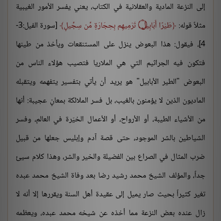
إلى النزعة المادية والعقلانية في الكتاب، يعني يفسر الأمور الغيبية
مثلاً قوله:
طَيْرًا أَبَابِيلَ
۝
تَرْمِيهِم بِحِجَارَةٍ مِّن سِجِّيلٍ
[سورة الفيل:3-
4]، فيقول: هذا البعوض ينزل على المستنقعات ويأخذ من طينها
فتكون فيه الجراثيم التي هي الملاريا فتصيب هؤلاء الناس من
البعوض "الطير الأبابيل" هو يريد أن يأتي بتفسير يتفهمه ويتقبله
الماديون الذين لا يؤمنون بالغيب، بل فسر الملائكة بمعانٍ عجيبة: أنها
من الأشياء الطيبة، أو الأرواح، أو الأعمال الخيّرة في العالم، وفسر
الشياطين بالشر الموجود، حتى قصة آدم وإبليس جعلها من قبيل
ضرب المثال في الصراع بين الفضيلة والخير والشر، وهذا كلام سيئ
جداً، والمؤلف الشيخ محمد رشيد رضا بعد وفاة الشيخ محمد عبده
تغير كثيراً بحيث صار يميل إلى عقيدة أهل السنة ويقررها إلا أنه لا
زال عنده بعض النزعة مما أخذه عن شيخه محمد عبده، ويعظمه