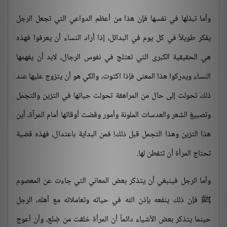
وأما تبذلها في نفسها فإن هذا من أعظم الدواعي التي تجعل الرجل
يفكر طويلاً في كل يوم في البدائل، إذا أراد النساء أن يعرفوا فهذه
هي الحقيقية الكبرى التي تعتلج في نفوس الرجال، لابد أن يفهمها
النساء ويدركوا هذا المعنى فإذا اكتوت، والكي هو أن يتزوج عليها عند
ذلك تحولت إلى حال من المراهقة تحولت حياتها في التزين والتجمل
وتصبيغ الشعر والعدسات الملونة وأمور وقضت أوقاتها أمام المرآة، أين
هذا التزين وهذا التجمل قبل ذلك! فمن البداية باعتدال، فهذه قضية
تحتاج المرأة أن تتفطن لها.
وأما الرجل فينبغي أن يتذكر بعض المعاني التي جاءت عن المعصوم
ﷺ فإن ذلك ينفعه بإذن الله في حياته وتعاملاته مع أهله، الرجل
حينما يتذكر بعض الأشياء دائماً أن المرأة خلقت من ضِلع، وأن أعوج