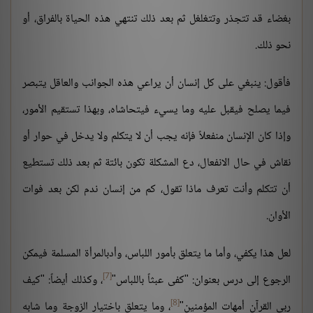
بغضاء قد تتجذر وتتغلغل ثم بعد ذلك تنتهي هذه الحياة بالفراق، أو
نحو ذلك.
فأقول: ينبغي على كل إنسان أن يراعي هذه الجوانب والعاقل يتبصر
فيما يصلح فيقبل عليه وما يسيء فيتحاشاه، وبهذا تستقيم الأمور،
وإذا كان الإنسان منفعلاً فإنه يجب أن لا يتكلم ولا يدخل في حوار أو
نقاش في حال الانفعال، دع المشكلة تكون بائتة ثم بعد ذلك تستطيع
أن تتكلم وأنت تعرف ماذا تقول، كم من إنسان ندم لكن بعد فوات
الأوان.
لعل هذا يكفي، وأما ما يتعلق بأمور اللباس، وأدبالمرأة المسلمة فيمكن
[7]
الرجوع إلى درس بعنوان: "كفى عبثاً باللباس"
، وكذلك أيضاً: "كيف
[8]
ربى القرآن أمهات المؤمنين"
، وما يتعلق باختيار الزوجة وما شابه