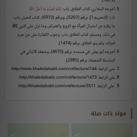
(1479).
أخرجه البخاري، كتاب الطلاق، باب:
لِمَ تُحَرِّمُ مَا أَحَلَّ اللَّهُ
لَكَ
[التحريم:1]، برقم (5267)، وبرقم (6972)، كتاب الحيل، باب:
ما يكره من احتيال المرأة مع الزوج والضرائر، وما نزل على النبي ﷺ
في ذلك، ومسلم، كتاب الطلاق، باب: وجوب الكفارة على من حرم
امرأته، ولم ينو الطلاق، برقم (1474).
أخرجه أبو يعلى في مسنده، برقم (4670)، وضعفه الألباني في
السلسلة الضعيفة، برقم (2985).
على الرابط: http://www.khaledalsabt.com/cnt/lecture/144.
على الرابط: http://khaledalsabt.com/cnt/lecture/1473.
على الرابط: http://khaledalsabt.com/cnt/lecture/3511.
مواد ذات صلة