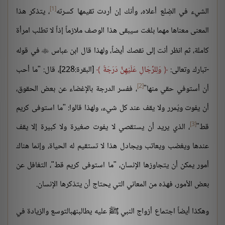
[1]
الشيء في الضِلع أعلاه، وأنك إن أردت تقيمها كسرته
، يتذكر هذا
المعنى معناها مهما بلغت سيبقى هذا الوصف ملازماً إذاً لا تطلب امرأة
كاملة، ثم انظر أنت إلى نقصك أيضاً، ولهذا قال ابن عباس
في قوله

-تبارك وتعالى:
وَلِلرِّجَالِ عَلَيْهِنَّ دَرَجَةٌ
[البقرة:228]، قال: "ما أحب
[2]
أن أستوفي حقي منها"
، ففسر الدرجة بالإغضاء عن بعض الحقوق،
أن يفوت ويُمرر ولا يقف عند كل شيء، ولهذا قالوا: "ما استوفى كريم
[3]
قط"
، الذي يريد أن يستقصي لا يفوت صغيرة ولا كبيرة إلا يقف
عندها ويغضب ويعاتب ويجادل هذا لا تستقيم له الحياة، وإنما هناك
أمور يمكن أن يتجاوزها الإنسان، "ما استوفى كريم قط"، التغافل عن
بعض الأمور، فهذه من المعاني التي يحتاج أن يتذكرها الإنسان.
وهكذا أيضاً اجتماع أزواج النبي ﷺ عليه يطالبنهبالتوسع والزيادة في