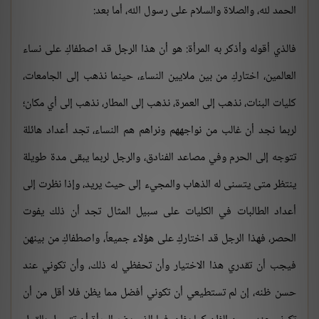
الحمد لله، والصلاة والسلام على رسول الله، أما بعد:
فالذي أقوله وأذكر به المرأة: هو أن هذا الرجل قد اصطفاكِ على نساء
العالمين، اختاركِ من بين ملايين النساء، حينما نذهب إلى الجامعات،
كليات البنات، نذهب إلى العمرة، نذهب إلى المطار، نذهب إلى أي مكان؛
لربما نجد أن غالب من نواجههم ونراهم هم النساء، تجد أعداد هائلة
تتوجه إلى الحرم وفي مصاعد الفنادق، والرجل لربما يبقى مدة طويلة
ينتظر متى يتسنى له الذهاب والمجيء إلى حيث يريد، وإذا نظرت إلى
أعداد الطالبات في الكليات على سبيل المثال تجد أن ذلك يفوت
الحصر، فهذا الرجل قد اختاركِ على هؤلاء جميعاً، واصطفاكِ من بينهن
فيجب أن تقدري هذا الاختيار وأن تحفظي له ذلك، وأن تكوني عند
حسن ظنه، إن لم تستطيعي أن تكوني أفضل مما يظن فلا أقل من أن