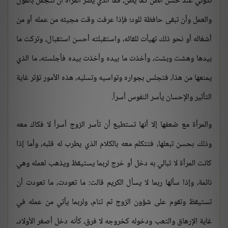
تكوني عند حسن الظن كما يظن، فما الذي يضر المرأة أن تتجمل بالقول
والعمل وأن تبقى حافظة للود؛ فإذا عرفت وقت مجيئه من عمله أو من
أشغاله أو نحو ذلك تهيأت للقائه، واستقبلته أحسن استقبال، وتركت ما
بيدها وهشت وبشت، وأخذت ما بيده وأخذت بيده فأجلسته، ما الذي
يمنعها من هذا، فتجلس بجواره وتواسيه وتسليه، هذه الأمور تؤثر غاية
التأثير والإحسان يأسر النفوس أسراً.
والمرأة مع ضعفها إلا أنها تستطيع أن تأسر الزوج أسراً لا فكاك معه
وذلك بحسن تبعلها، فتتكلم معه بالكلام الذي يطرب له قلبه، وأما إذا
كانت المرأة لا تبالي به دخل أو خرج لربما يستيقظ ويذهب لعمله وهي
نائمة، وإذا سألها ربما لا يسأل الكريم قالت: ما تعودت، ما تعودت أن
تستيقظ وتقوم على شؤون الزوج ثم تنام، ولربما يأتي من عمله في
غاية الإرهاق والتعب ودخوله كخروجه لا فرق، كأنه دخل أصغر الأولاد،