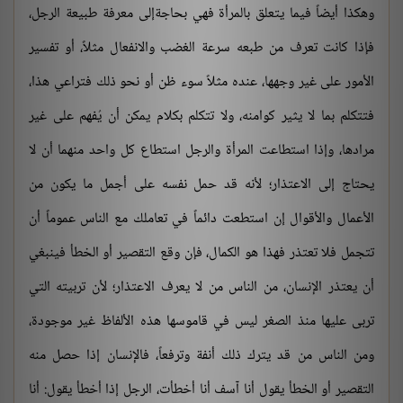
وهكذا أيضاً فيما يتعلق بالمرأة فهي بحاجةإلى معرفة طبيعة الرجل،
فإذا كانت تعرف من طبعه سرعة الغضب والانفعال مثلاً، أو تفسير
الأمور على غير وجهها، عنده مثلاً سوء ظن أو نحو ذلك فتراعي هذا،
فتتكلم بما لا يثير كوامنه، ولا تتكلم بكلام يمكن أن يُفهم على غير
مرادها، وإذا استطاعت المرأة والرجل استطاع كل واحد منهما أن لا
يحتاج إلى الاعتذار؛ لأنه قد حمل نفسه على أجمل ما يكون من
الأعمال والأقوال إن استطعت دائماً في تعاملك مع الناس عموماً أن
تتجمل فلا تعتذر فهذا هو الكمال، فإن وقع التقصير أو الخطأ فينبغي
أن يعتذر الإنسان، من الناس من لا يعرف الاعتذار؛ لأن تربيته التي
تربى عليها منذ الصغر ليس في قاموسها هذه الألفاظ غير موجودة،
ومن الناس من قد يترك ذلك أنفة وترفعاً، فالإنسان إذا حصل منه
التقصير أو الخطأ يقول أنا آسف أنا أخطأت، الرجل إذا أخطأ يقول: أنا