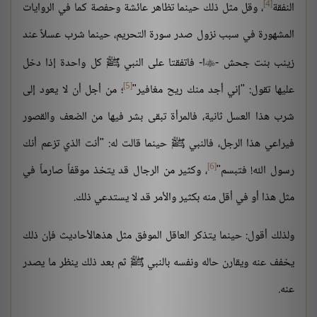
[4]
النفقة
، وقل مثل ذلك حينما تظاهر عائشة وحفصة كما في الروايات
المشهورة في سبب نزول صدر سورة التحريم، حينما شرب عسلاً عند
زينب بنت جحش -
ا- فاتفقتا على النبي ﷺ كل واحدة إذا دخل

[5]
عليها تقول: "إني أجد منك ريح مغافير"
؛ من أجل أن لا يعود إلى
شرب هذا العسل ثانية، فالمرأة تبقى بشر فيها من الضعف والقصور
فيراعي هذا الرجل، فالنبي ﷺ حينما قالت له: "أنت الذي تزعم أنك
[6]
رسول الله! فتبسم"
، وكثير من الرجال قد يتخذ موقفاً صارماً في
مثل هذا أو في أقل منه بكثير والأمر قد لا يستدعي ذلك.
ولذلك أقول: حينما يتذكر العاقل الموفق مثل هذهالأحاديث فإن ذلك
يخفف عنه ويقارن حاله ونفسه بالنبي ﷺ ثم بعد ذلك ينظر ما يصدر
عنه.