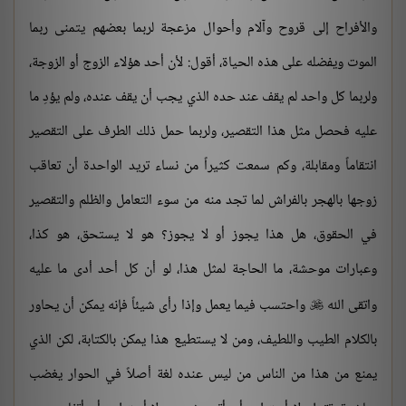
والأفراح إلى قروح وآلام وأحوال مزعجة لربما بعضهم يتمنى ربما
الموت ويفضله على هذه الحياة، أقول: لأن أحد هؤلاء الزوج أو الزوجة،
ولربما كل واحد لم يقف عند حده الذي يجب أن يقف عنده، ولم يؤدِ ما
عليه فحصل مثل هذا التقصير، ولربما حمل ذلك الطرف على التقصير
انتقاماً ومقابلة، وكم سمعت كثيراً من نساء تريد الواحدة أن تعاقب
زوجها بالهجر بالفراش لما تجد منه من سوء التعامل والظلم والتقصير
في الحقوق، هل هذا يجوز أو لا يجوز؟ هو لا يستحق، هو كذا،
وعبارات موحشة، ما الحاجة لمثل هذا، لو أن كل أحد أدى ما عليه
واتقى الله
واحتسب فيما يعمل وإذا رأى شيئاً فإنه يمكن أن يحاور

بالكلام الطيب واللطيف، ومن لا يستطيع هذا يمكن بالكتابة، لكن الذي
يمنع من هذا من الناس من ليس عنده لغة أصلاً في الحوار يغضب