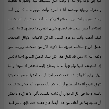
فيه إلى نومه وفراشه، والوقت الذي يستيقظ فيه، وتظهر له تعظيماً
واحتراماً ومهابة وحشمة أنا لا أخرج وأنت موجود، أنا لا أزور أحد
وأنت موجود، أنت اليوم صائم لا يمكن أنا أذهب حتى لو أعددت لك
إفطارك أجلس عندك قد تحتاج شيء، اذهبي ما يحتاج، لا ما أذهب
كيف أذهب وأنت موجود، النساء الأوائل الأمهات الأوائل القديمات
تعامل الزوج بمعاملة شبيهة بما ذكرت الآن من الحشمة، ويوجد ممن
وفقه الله
ممن قد تفعل هذا، لكن نساء الجيل السابق لربما ترتعش

إذا استيقظ قبلها ولم تهيأ له ما يحتاج إليه، تنتفض لا خوفاً، وإنما
مهابة وارتباكاً وأنها قد تتحدث مع أمها أو مع أختها أو مع صاحبتها
تقول: اليوم أنا ما أستطيع أن أزوركم؛ لأنه موجود أبو فلان، ولا تناديه
باسمه وإنما في أقل الأحوال أن تناديه بكنيته، بأقل الأحوال، وإلا يمكن
أن تناديه بما هو ألطف من هذا أيضاً، فإن فعلت ذلك فإنها تأسر قلبه،