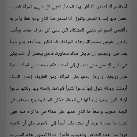
أخطأت، أنا أعتذر، أنا أقر بهذا الخطأ، انتهى كل شيء، المرأة قصرت
حصل منها إساءة تعتذر، وتقول: أنا اعتذر هذا الذي وقع خطأ وأقر به
وألتمس العفو ثم تنتهي المشكلة، لكن يبقى كل طرف يعاند ويأنف،
وتبقى النفوس مشحونة، وهذه المواقف قد تتكرر يوماً بعد يوم حيناً
بعد حين، وتجتمع إن لم يكن هناك محاورة، فالذي يحصل أن ذلك يكبر
في نفس الإنسان حتى يتحول إلى أحقاد، فكم سمعت من امرأة تدعوا
على زوجها، أو رجل يدعو على امرأته، ومن الطريف إحدى النساء
أرسلت برسالة تقول: إنها تدعوا كثيراً لأولادها بالجنة ولها، ولكنها تدعوا
أن لا يكون زوجها زوجاً لها في الجنة، ادخلي الجنة والزوج سيتغير في
الجنة حجرتِ واسعاً، ما الذي حملها على هذا؟ هي ما تراه منه، فهي
لشدة ما تجد لا تريد أن يمتد ذلك أيضاً إلى الآخرة، تظن أن الآخرة
فيها مثل هذه النقائص والعيوب، فأقول: لماذا تتحول هذه المسرات