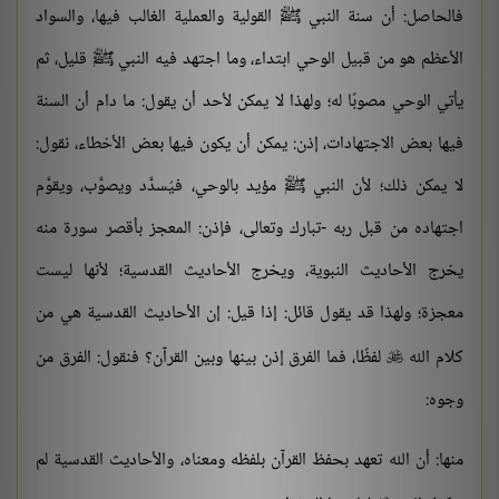
فالحاصل: أن سنة النبي ﷺ القولية والعملية الغالب فيها، والسواد
الأعظم هو من قبيل الوحي ابتداء، وما اجتهد فيه النبي ﷺ قليل، ثم
يأتي الوحي مصوبًا له؛ ولهذا لا يمكن لأحد أن يقول: ما دام أن السنة
فيها بعض الاجتهادات، إذن: يمكن أن يكون فيها بعض الأخطاء، نقول:
لا يمكن ذلك؛ لأن النبي ﷺ مؤيد بالوحي، فيُسدَّد ويصوَّب، ويقوَّم
اجتهاده من قبل ربه -تبارك وتعالى، فإذن: المعجز بأقصر سورة منه
يخرج الأحاديث النبوية، ويخرج الأحاديث القدسية؛ لأنها ليست
معجزة؛ ولهذا قد يقول قائل: إذا قيل: إن الأحاديث القدسية هي من
كلام الله
لفظًا، فما الفرق إذن بينها وبين القرآن؟ فنقول: الفرق من

وجوه:
منها: أن الله تعهد بحفظ القرآن بلفظه ومعناه، والأحاديث القدسية لم