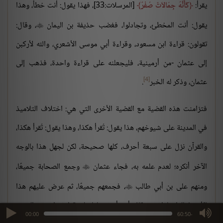
يقرأ:
كَأَنَّهُ جِمَالاَتٌ صُفْرٌ
[المرسلات:33]، فهذا يقول: أنت خطأ، وهذا
يقول: أنت المخطئ، وتجادلوا، فغضب حذيفة بن اليمان
، وقال:

تقولون: قراءة ابن مسعود، وقراءة أبي موسى الأشعري، والله لأركبن
إلى عثمان -من أرمينية، فليجعلنه على قراءة واحدة، فذهب إلى
[4]
عثمان، وذكر له الخبر
.
فتزامنت هذه القضية مع القضية الأخرى التي هي: اختلاف التلاميذ
في المدينة على شيوخهم، هذا يقول: تُقرأ هكذا، وهذا يقول: تُقرأ هكذا،
والقرآن نزل على سبعة أحرف، كلها صحيحة، لكن لجهل هذا بالوجه
الآخر أنكره؛ لعدم علمه به، فجاء عثمان
وجمع الصحابة جميعًا،

ومنهم على بن أبي طالب
، فجمعهم جميعًا، ثم عرض عليهم هذا

الأمر، فقالوا: ماذا ترى؟ قال: أرى أن نجعلها على قراءة واحدة، والسبب
max volume
00:00
-60:50