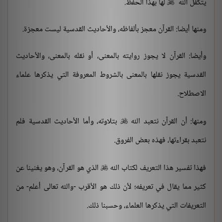
يتكفل الله
لها بهذا الحفظ.

ومنها أيضا: القرآن معجز بألفاظه، والأحاديث القدسية ليست معجزة.
وأيضا: القرآن لا يجوز روايته بالمعنى، أو نقله بالمعنى، والأحاديث
القدسية يجوز نقلها بالمعنى بالشروط المعروفة التي يذكرها علماء
الاصطلاح.
ومنها: أن القرآن نتعبد الله
بتلاوته، وأما الأحاديث القدسية فلم

نتعبد بقراءتها، فهذه بعض الفروق.
فهذا تفسير هذا التعريف لكتاب الله
الذي هو القرآن، وهو يغنينا عن

كثير مما يقال في تعريفه؛ لأن ذلك هو الأقرب -والله تعالى أعلم- من
التعريفات التي يذكرها العلماء، وحسبنا ذلك.