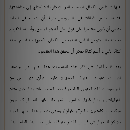
فيها شيئا من الأقوال الضعيفة قدر الإمكان؛ لئلا أحتاج إلى مناقشتها،
فتذهب بعض الأوقات في ذلك، ونحن نعرف أن التعليم في البداية
ينبغي أن يكون مقتصرًا على قول يظن أنه هو الراجح، وأنه هو الأقرب،
ثم بعد ذلك يتوسع الناس، فيدرسون الأقوال الأخرى؛ ولذلك لم أحدد
كتابًا؛ لأني لا أعلم كتابًا يمكن أن يحقق هذا المقصود.
بعد ذلك أقول في ذكر هذه المقدمات: هذا العلم الذي اجتمعنا
لدراسته عنوانه المعروف المشهور: علوم القرآن، فهو ليس من
الموضوعات ذات العنوان الواحد، فبعض الموضوعات يقال فيها مثلا:
القراءات، أو يقال فيها: القياس، أو نحو ذلك، فهذا العنوان كما ترون
مركب من كلمتين: "علوم" و"قرآن"، وحتى نتصور هذا العلم، والمراد
به؛ لأن الدخول في فن من الفنون يتوقف على تصور هذا العلم، وهذا