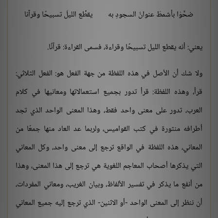
ضحَّوْا بأشمطَ عنوانُ السجودِ به
يقطِّع الليلَ تسبيحًا وقرآنا
يعني: أنه يقطع الليل تسبيحًا وقراءة، فسمى القراءة: قرآنًا.
ولا شك أن الأصل في هذه اللفظة من جهة الفعل هو: الفعل الثلاثي:
قرأ، وهذه اللفظة: قرأ تدور بجميع استعمالاتها ومعانيها في كلام
العرب، تدور على معنى واحد فقط، وهذا المعنى الواحد الذي تجد
أطرافه منثورة في كتب القواميس، ولربما عد العاد منها جمعًا من
المعاني، هذه اللفظة في الواقع ترجع إلى معنى واحد، وكل المعاني
التي يذكرها أصحاب المعاجم اللغوية هي ترجع إلى هذا المعنى، وهذا
من أنفع ما يذكر في تفسير الألفاظ، وبيان الغريب، ومعاني المفردات،
أن ننظر إلى المعنى الواحد -أو الاثنين- الذي ترجع إليه جميع المعاني