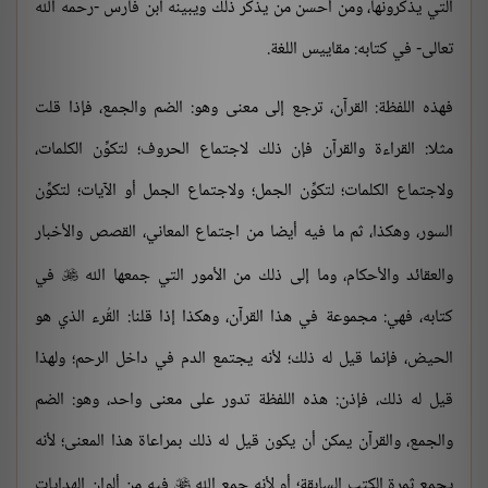
التي يذكرونها، ومن أحسن من يذكر ذلك ويبينه ابن فارس -رحمه الله
تعالى- في كتابه: مقاييس اللغة.
فهذه اللفظة: القرآن، ترجع إلى معنى وهو: الضم والجمع، فإذا قلت
مثلا: القراءة والقرآن فإن ذلك لاجتماع الحروف؛ لتكوِّن الكلمات،
ولاجتماع الكلمات؛ لتكوِّن الجمل؛ ولاجتماع الجمل أو الآيات؛ لتكوِّن
السور، وهكذا، ثم ما فيه أيضا من اجتماع المعاني، القصص والأخبار
والعقائد والأحكام، وما إلى ذلك من الأمور التي جمعها الله
في

كتابه، فهي: مجموعة في هذا القرآن، وهكذا إذا قلنا: القُرء الذي هو
الحيض، فإنما قيل له ذلك؛ لأنه يجتمع الدم في داخل الرحم؛ ولهذا
قيل له ذلك، فإذن: هذه اللفظة تدور على معنى واحد، وهو: الضم
والجمع، والقرآن يمكن أن يكون قيل له ذلك بمراعاة هذا المعنى؛ لأنه
يجمع ثمرة الكتب السابقة؛ أو لأنه جمع الله
فيه من ألوان الهدايات
