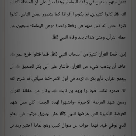
فقتل منهم سبعون في وقعة اليمامة، وهذا يدل على أن الحفظة لكتاب
الله
كانوا كثيرين، لم يكونوا أفرادًا كما يتصور بعض الناس، كانوا

كثرة، حتى إنه قتل منهم في وقعة واحدة -وهي اليمامة- سبعون، من
حمله القرآن، ومتى هذا؟، بعد وفاة النبي ﷺ.
إذن: حَفظَ القرآنَ كثيرٌ من أصحاب النبي ﷺ، فلما قتلوا فزع عمر
،

خاف أن يذهب شيء من القرآن، فأشار على أبي بكر الصديق
أن

يجمع القرآن، فأبو بكر
تردد في أول الأمر -كما سيأتي، ثم شرح الله

صدره لذلك، فجاءوا بزيد بن ثابت
، وكان من حفظة القرآن،


وممن شهد العرضة الأخيرة -وانتبهوا لهذه الجملة: كان ممن شهد
العرضة الأخيرة التي عرضها النبي ﷺ على جبريل مرتين في العام
الذي توفي فيه، فهذا جواب عن سؤال كبير، وهو: لماذا اختير زيد بن