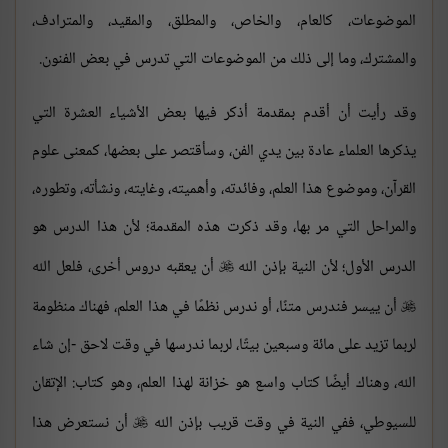
الموضوعات، كالعام، والخاص، والمطلق، والمقيد، والمترادف،
والمشترك، وما إلى ذلك من الموضوعات التي تدرس في بعض الفنون.
وقد رأيت أن أقدم بمقدمة أذكر فيها بعض الأشياء العشرة التي
يذكرها العلماء عادة بين يدي الفن، وسأقتصر على بعضها، كمعنى علوم
القرآن، وموضوع هذا العلم، وفائدته، وأهميته، وغايته، ونشأته، وتطوره،
والمراحل التي مر بها، وقد ذكرت هذه المقدمة؛ لأن هذا الدرس هو
الدرس الأول؛ لأن النية بإذن الله
أن يعقبه دروس أخرى، فلعل الله

أن ييسر فندرس متنًا، أو ندرس نظمًا في هذا العلم، فهناك منظومة

لربما تزيد على مائة وسبعين بيتًا، لربما ندرسها في وقت لاحق -إن شاء
الله، وهناك أيضًا كتاب واسع هو خزانة لهذا العلم، وهو كتاب: الإتقان
للسيوطي، ففي النية في وقت قريب بإذن الله
أن نستعرض هذا
