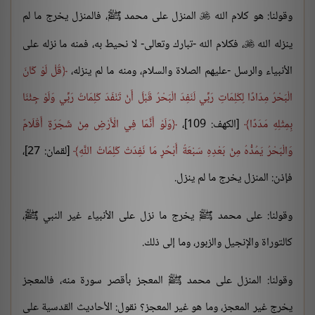
وقولنا: هو كلام الله
المنزل على محمد ﷺ، فالمنزل يخرج ما لم

ينزله الله
، فكلام الله -تبارك وتعالى- لا نحيط به، فمنه ما نزله على

الأنبياء والرسل -عليهم الصلاة والسلام، ومنه ما لم ينزله،
قُلْ لَوْ كَانَ
الْبَحْرُ مِدَادًا لِكَلِمَاتِ رَبِّي لَنَفِدَ الْبَحْرُ قَبْلَ أَنْ تَنْفَدَ كَلِمَاتُ رَبِّي وَلَوْ جِئْنَا
بِمِثْلِهِ مَدَدًا
[الكهف: 109]،
وَلَوْ أَنَّمَا فِي الْأَرْضِ مِنْ شَجَرَةٍ أَقْلَامٌ
وَالْبَحْرُ يَمُدُّهُ مِنْ بَعْدِهِ سَبْعَةُ أَبْحُرٍ مَا نَفِدَتْ كَلِمَاتُ اللَّهِ
[لقمان: 27]،
فإذن: المنزل يخرج ما لم ينزل.
وقولنا: على محمد ﷺ يخرج ما نزل على الأنبياء غير النبي ﷺ،
كالتوراة والإنجيل والزبور، وما إلى ذلك.
وقولنا: المنزل على محمد ﷺ المعجز بأقصر سورة منه، فالمعجز
يخرج غير المعجز، وما هو غير المعجز؟ نقول: الأحاديث القدسية على