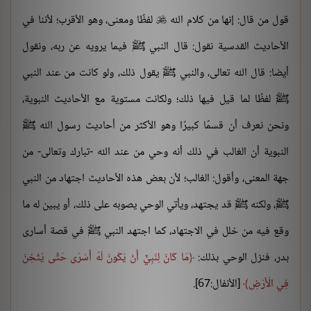
قول من قال: إنها من كلام الله
لفظًا ومعنى، وهو الأقرب؛ لأننا في

الأحاديث القدسية نقول: قال النبي ﷺ فيما يرويه عن ربه، ونقول
أيضا: قال الله تعالى، والنبي ﷺ يقول ذلك، ولو كانت من عند النبي
ﷺ لفظًا لما قيل فيها ذلك؛ ولكانت مستوية مع الأحاديث النبوية،
ونحن نعرف أن قسمًا كبيرًا وهو الأكثر من أحاديث رسول الله ﷺ
النبوية أن الغالب في ذلك أنه وحي من عند الله -تبارك وتعالى- من
جهة المعنى، وأقول: الغالب؛ لأن بعض هذه الأحاديث اجتهاد من النبي
ﷺ، ولكنه ﷺ قد يجتهد، ويأتي الوحي يصوبه على ذلك، أو يبين له ما
وقع فيه من خلل في الاجتهاد، كما اجتهد النبي ﷺ في قصة أسارى
بدر، فنزل الوحي بذلك:
مَا كَانَ لِنَبِيٍّ أَنْ يَكُونَ لَهُ أَسْرَى حَتَّى يُثْخِنَ
فِي الْأَرْضِ
[الأنفال:67].