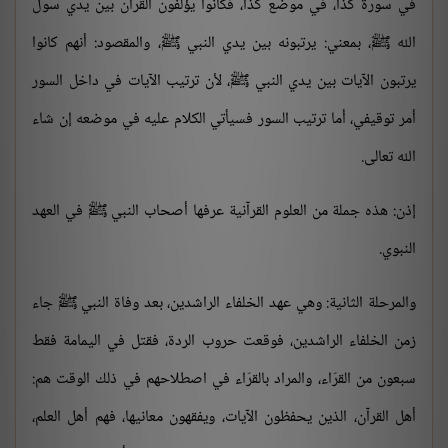
في سورة كذا، في موضع كذا، فكانوا يؤلفون القرآن بين يدي سول
الله ﷺ، بمعني: يرتبونه بين يدي النبي ﷺ، والمقصود: أنهم كانوا
يرتبون الآيات بين يدي النبي ﷺ، لأن ترتيب الآيات في داخل السور
أمر توقيفي، أما ترتيب السور فسيأتي الكلام عليه في موضعه إن شاء
الله تعالى.
إذن: هذه جملة من العلوم القرآنية عرفها أصحاب النبي ﷺ في العهد
النبوي.
والمرحلة الثانية: وهي عهد الخلفاء الراشدين، بعد وفاة النبي ﷺ جاء
زمن الخلفاء الراشدين، فوقعت حروب الردة، فقتل في اليمامة فقط
سبعون من القرّاء، والمراد بالقرّاء في اصطلاحهم في ذلك الوقت هم:
أهل القرآن، الذين يحفظون الآيات، ويفقهون معانيها، فهم أهل العلم،