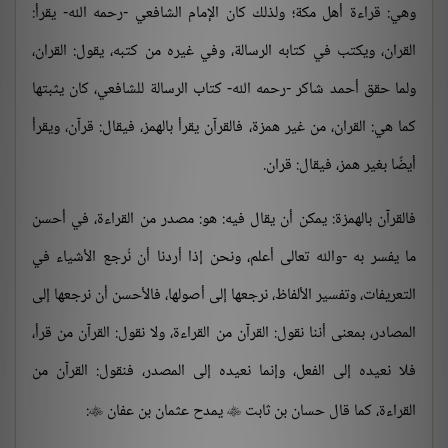
وهي: قراءة أهل مكة؛ ولذلك كان الإمام الشافعي -رحمه الله- يقرأ:
القران، ويكتب في كتابه الرسالة، وفي غيره من كتبه، يقول: القران،
ولما حقق أحمد شاكر -رحمه الله- كتاب الرسالة للشافعي، كان يثبتها
كما هي: القران، من غير همزة، فالقرآن يقرأ بالهمز، فيقال: قرآن، ويقرأ
أيضًا بغير همز، فيقال: قران.
فالقرآن بالهمزة: يمكن أن يقال فيه: هو: مصدر من القراءة، في أحسن
ما يفسر به -والله تعالى أعلم، ونحن إذا أردنا أن نُرجع الأشياء في
التعريفات، وتفسير الألفاظ، نرجعها إلى أصولها، فالأحسن أن نرجعها إلى
المصادر، بمعنى أننا نقول: القرآن من القراءة، ولا نقول: القرآن من قرأ،
فلا نعيده إلى الفعل، وإنما نعيده إلى المصدر، فنقول: القرآن من
القراءة، كما قال حسان بن ثابت
يمدح عثمان بن عفان
:

