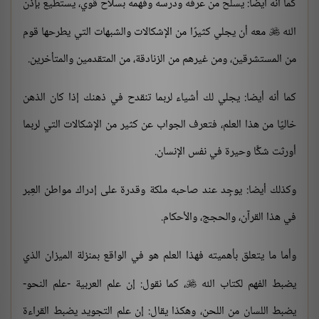
كما أنه أيضا: يسلح من عرفه ودرسه وفهمه بسلاح قوي، يستطيع بإذن
الله
معه أن يجلي كثيرًا من الإشكالات والشبهات التي يطرحها قوم

من المستشرقين، ومن غيرهم من الزنادقة، من المتقدمين والمتأخرين.
كما أنه أيضا: يجلي لك أشياء لربما تنقدح في ذهنك إذا كان الذهن
خاليًا من هذا العلم، فتعرف الجواب عن كثير من الإشكالات التي لربما
أورثت شكًّا وحيرة في نفس الإنسان.
وكذلك أيضا: يوجِد عند صاحبه ملكة وقدرة على إدراك مواطن العِبر
في هذا القرآن، والحجج، والأحكام.
وأما ما يتعلق بأهميته فهذا العلم هو في الواقع بمنزلة الميزان الذي
يضبط الفهم لكتاب الله
، كما نقول: إن علم العربية -علم النحو-

يضبط اللسان من اللحن، وهكذا يقال: إن علم التجويد يضبط القراءة