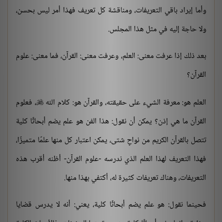
وأما إيراد باقي التعريفات، ومناقشة كل تعريف فهذا أمر ليس بحسن،
ولا حاجة إليه في مثل هذا المجلس.
بعد ذلك إذا عرفت معنى: العلم، وعرفت معنى: القرآن، فما معنى: علوم
القرآن؟
العلم هو: معرفة الشيء على حقيقته، والقرآن هو: كلام الله
، فعلوم

القرآن ما هي إذن؟ يمكن أن نقول: هذا الفن هو علم يضم أبحاثًا كلية
تتصل بالقرآن الكريم من نواحٍ شتى، يمكن اعتبار كل منها علمًا متميزًا،
فهذا التعريف لهذا العلم الذي ندرسه -علوم القرآن- أظنه أقرب هذه
التعريفات، وهناك تعريفات كثيرة له، أكتفي بهذا منها.
فحينما نقول: هو علم يضم أبحاثًا كلية، يعني: أنه لا يدرس قضايا