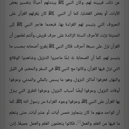
عن ذلك، فيبينه لهم، وكان النبي ﷺ يبتدئهم أحيانًا بتفسير بعض
الآيات، أو بعض القضايا، كما أن النبي ﷺ كان يُقرئهم القرآن على
الحروف التي يتيسر لهم القراءة بها، فبعدما هاجر النبي ﷺ إلى
المدينة نزلت الأحرف الستة الزائدة على حرف قريش، وأنتم تعلمون أن
القرآن نزل على سبعة أحرف، فكان النبي ﷺ يُقرئ أصحابه بحسب ما
يتيسر لهم، كما أن الصحابة
لـمَّا عاصروا التنزيل، وشاهدوا الوقائع

التي نزل فيها القرآن، وكانوا مع النبي ﷺ في السفر والحضر، في الليل
والنهار، فعرفوا أماكن النزول، وهو: ما يسمى بالمكي والمدني، وعرفوا
أوقات النزول، وعرفوا أيضًا أسباب النزول، وعرفوا الطرق التي ينزل
بها القرآن على النبي ﷺ، وعرفوا وجوه القراءة من رسول الله ﷺ، كما
أن الواحد منهم ما كان يتجاوز خمس آيات، أو عشر آيات، حتى يتعلم
[2]
ما فيها من العلم والعمل
، فكانوا يتعلمون العلم والعمل جميعًا، إذن: