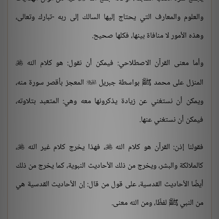
والعلوم والمعارف التي يحتاج إليها السالك إلى ربه -تبارك وتعالى،
وهذه الأمور لا منافاة بينها، فكلها صحيح.
وأما معنى القرآن الاصطلاحي: فيمكن أن نقول: هو كلام الله

المنزل على محمد ﷺ بواسطة جبريل
المعجز بأقصر سورة منه،

ويمكن أن نستغني عن زيادة يذكرونها معه وهي: المتعبد بتلاوته،
فيمكن أن نستغني عنها.
فقولنا إذن: القرآن هو كلام الله
، فهذا يخرج كلام غير الله
،


كالملائكة والبشر، ويخرج من ذلك الأحاديث النبوية، كما يخرج من ذلك
أيضًا الأحاديث القدسية، على قول من قال: إن الأحاديث القدسية هي
من النبي ﷺ لفظًا، ومن الله معنى.