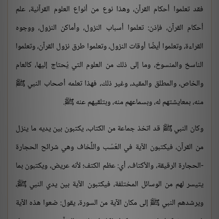
فقد تعلموا أحكام القرآن، وهذا نوع من أنواع العلوم القرآنية، علم
أحكام القرآن، فإذن: تعلموا أسباب النزول، وأماكن النزول، ووجوه
القراءة، وتعلموا أيضًا أوقات النزول، وتعلموا طرق نزول القرآن، وتعلموا
الناسخ والمنسوخ، وما إلى ذلك من العلوم التي يُحتاج إليها، كالعام
والخاص، والمطلق والمقيد، وغير ذلك، فهذا تعلمه أصحاب النبي ﷺ
منه، بمعايشتهم له، وبسماعهم منه، وبتلقيهم عنه ﷺ.
وكان النبي ﷺ قد اتخذ جماعة من الكتاب، يكتبون بين يديه ما ينزل
من القرآن، فيكتبون الآية في العُسُب واللِّخاف وهي شرائح الحجارة
-الحجارة الرقيقة، والأكتاف، أي: عظم الكتف؛ لأنه عريض، ويكتبون بما
يتيسر لهم من الوسائل المختلفة، فيكتبون الآية بين يدي النبي ﷺ،
ويرشدهم النبي ﷺ إلى مكان الآية من السورة، يقول: ضعوا هذه الآية