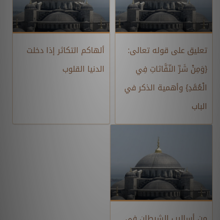
تعليق على قوله تعالى:
ألهاكم التكاثر إذا دخلت
{وَمِنْ شَرِّ النّفَّاثاتِ فِي
الدنيا القلوب
الْعُقَدِ} وأهمية الذكر في
الباب
من أساليب الشيطان في